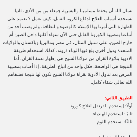
نسال الله أن يحفظ مسلمينا والبشرية جمعاء من من الأذى، ثانيا:
نستخدم أسباب العلاج لدفاع الكرونا القاتل، كيف نعمل ؟ نعتمد على
الطهارة التي أمرنا بها الإسلام كالوضوء والنظافة، ولم يصب أحد من
أتباعنا بمصيبة الكورونا القاتل حتي الآن سواء أكانوا داخل الصين أم
خارج الصين، على سبيل المثال، في مصر وماليزيا وباكستان والولايات
المتحدة ودول أخرى بلغ فيها الوباء ذروته، كذلك استخدام طريقة
الادوية بتلاوة القرآن من مولانا الشيخ هي إظهار نعمة القرآن، أما
النتيجة هي الواضحة، فكل واحد من اتباع الطريقة، إذا أصاب بمصيبة
المرض بعد تناول الأدوية بقراة مولانا الشيخ تكون لها نتيجة فشفاهم
الله تعالي شفاء كامل.
الطريق الثاني:
أولًا: إستخدم القرنفل لعلاج كورونا.
ثانيًا: استخدم الهندباء.
ثالثًا: استخدم الثوم