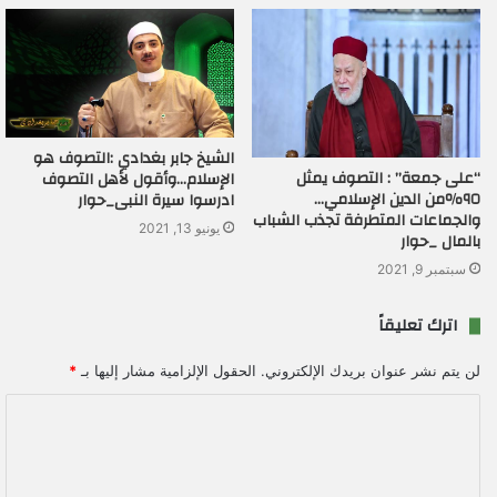
الشيخ جابر بغدادي :التصوف هو
“على جمعة” : التصوف يمثل
الإسلام…وأقول لأهل التصوف
٩٥٪من الدين الإسلامي…
ادرسوا سيرة النبى_حوار
والجماعات المتطرفة تجذب الشباب
يونيو 13, 2021
بالمال _حوار
سبتمبر 9, 2021
اترك تعليقاً
لن يتم نشر عنوان بريدك الإلكتروني.
الحقول الإلزامية مشار إليها بـ
*
ا
ل
ت