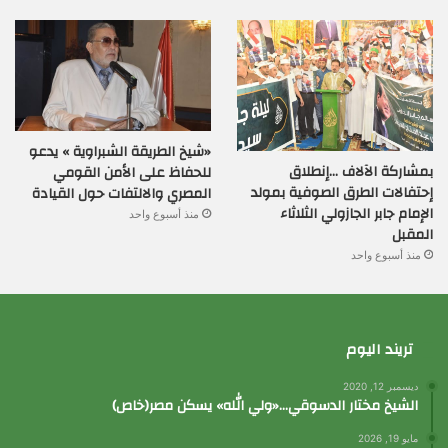
«شيخ الطريقة الشبراوية » يدعو
بمشاركة الآلاف …إنطلاق
للحفاظ على الأمن القومي
إحتفالات الطرق الصوفية بمولد
المصري والالتفات حول القيادة
الإمام جابر الجازولي الثلاثاء
منذ أسبوع واحد
المقبل
منذ أسبوع واحد
تريند اليوم
ديسمبر 12, 2020
الشيخ مختار الدسوقي…«ولي الله» يسكن مصر(خاص)
مايو 19, 2026