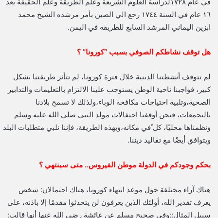
في عام ١٧٢٨لدراسة العلوم الشريعة وعلم الطريقة وعلم الحقيقة بعد
١٦ عام في السنة ١٧٤٤ رجع الي الصين بأمر مرشده الشيخ محمد
ابزين اليماني المرشد السابع للطريقة في اليمن.
هل توقف نشاطكم الصوفي بسبب “كورونا” ؟
لم تتوقف أنشطتنا الدينية خلال فترة كورونا، لم تتأثر طريقتنا بشكل
كبير، فواجبنا ناحية الوطن يستوجب علينا الالتزام بالتعليمات والتدابير
الصحية،وتلبية احتياجات مكافحة الوباء،ولذلك لا تسمح بلادنا
بالتجمعات، فنحن أوقفنا احتفالات مولد النبي صلي الله عليه وسلم
ونظمناها محليًا، كل ًفي مكانه،وبهذه الطريقة، فإننا نلبي متطلبات البلد
ويتوافق أيضًا مع تقاليد ديننا.
بحكم وجودكم في الدولة موطن الفيروس.. متى سينتهي ؟
هناك آراء مختلفة حول موعد انتهاء كورونا، هناك احتمالان: شخص
يعرف تقدير الله، أولئك الذين يعرفون لن يتحدثوا مقدمًا إلا باذنه، على
سبيل المثال::وفي صحيح مسلم عن عائشة رضي الله عنها أنها قالت: