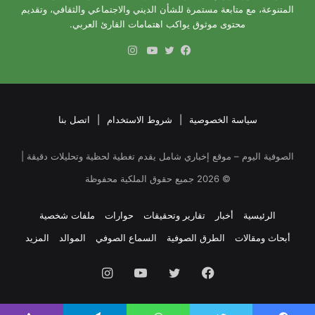
المتنوعة، مع متابعة مستمرة للشأن الديني والاجتماعي والثقافي، وتقديم
محتوى موثوق يواكب اهتمامات القارئ العربي.
انستقرام
فيسبوك
تويتر
يوتيوب
سياسة الخصوصية
|
شروط الاستخدام
|
اتصل بنا
الصوفية اليوم – موقع إخباري شامل يقدم تغطية لحظية وتحليلات دقيقة |
©
2026
جميع حقوق الملكية محفوظة
الرئيسية
أخبار
تقارير وتحقيقات
حوارات
ملفات شخصية
أبحاث ومقالات
الطرق الصوفية
السماع الصوفي
الموالد
المزيد
فيسبوك
تويتر
يوتيوب
انستقرام