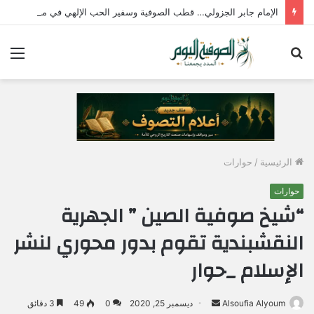
الإمام جابر الجزولي… قطب الصوفية وسفير الحب الإلهي في مصر
بحث
الق
عن
الرئيسية
/
حوارات
حوارات
“شيخ صوفية الصين ” الجهرية
النقشبندية تقوم بدور محوري لنشر
الإسلام _حوار
Alsoufia Alyoum
أ
ديسمبر 25, 2020
0
49
3 دقائق