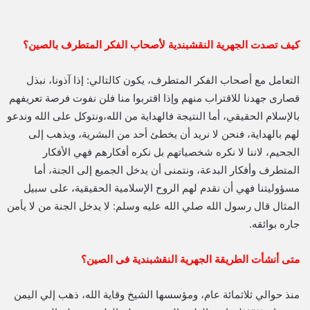
كيف تصدت الجهرية النقشبندية لأصحاب الفكر المتطرف بالصين؟
التعامل مع أصحاب الفكر المتطرف، يكون كالتالي: إذا آذونا، نبذل
قصارى جهدنا للاقتراب منهم وإذا اقتربوا منا فلن نفوت فرصة تعريفهم
بالإسلام الحقيقي، أما النتيجة فالهداية من الله،ونتوكل على الله وندعو
لهم بالهداية، فنحن لا نريد أن يخطئ أحد من البشرية، ويذهب إلى
الجحيم، لاننا لا نكره شخصياتهم بل نكره أفكارهم فهي الأفكار
المتطرف وأفكار البدعة، ونتمنى أن يدخل الجميع إلى الجنة، أما
مسؤوليتنا فهي أن نقدم لهم الروح الإسلامية الحقيقية، على سبيل
المثال قال رسول الله صلي الله عليه وسلم: لا يدخل الجنة من لا يأمن
جاره بوائقه.
متى أنشأت الطريقة الجهرية النقشبندية فى الصين؟
منذ حوالي ثلاثمائة عام، ومؤسسها الشيخ وقاية الله، ذهب إلي اليمن