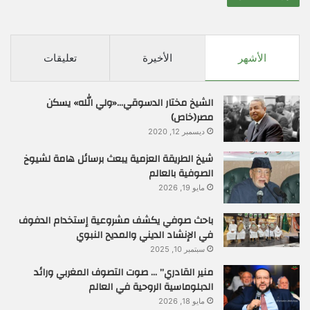
الأشهر
الأخيرة
تعليقات
الشيخ مختار الدسوقي…«ولي الله» يسكن
مصر(خاص)
ديسمبر 12, 2020
شيخ الطريقة العزمية يبعث برسائل هامة لشيوخ
الصوفية بالعالم
مايو 19, 2026
باحث صوفي يكشف مشروعية إستخدام الدفوف
في الإنشاد الديني والمديح النبوي
سبتمبر 10, 2025
منير القادري” … صوت التصوف المغربي ورائد
الدبلوماسية الروحية في العالم
مايو 18, 2026