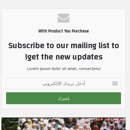
With Product You Purchase
Subscribe to our mailing list to
get the new updates!
Lorem ipsum dolor sit amet, consectetur.
أ
د
خ
ل
ب
ر
ي
د
ك