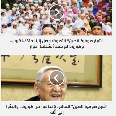
ا
ل
إ
ل
ك
ت
ر
"شيخ صوفية الصين" التصوف وصل إلينا منذ ٣ قرون..
و
وكورونا لم تمنع أنشطتنا_حوار
ن
ي
"شيخ صوفية الصين" للعالم : لا تخافوا من كورونا.. والجأوا
إلي الله