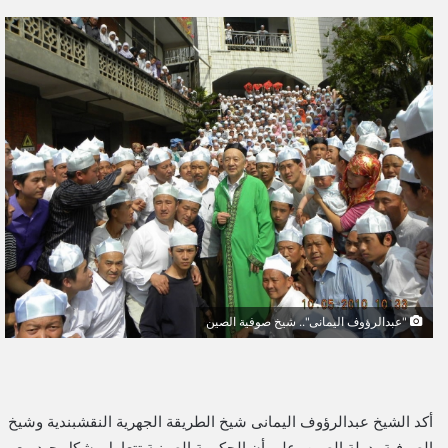
ر
س
ل
ب
ر
ي
د
ا
إ
ل
ك
ت
ر
و
"عبدالرؤوف اليمانى".. شيخ صوفية الصين
ن
ي
ا
أكد الشيخ عبدالرؤوف اليمانى شيخ الطريقة الجهرية النقشبندية وشيخ
الصوفية بدولة الصين، على أن الحكومة الصينية تتعامل بشكل جيد مع