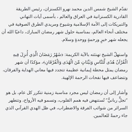
تقدّم الشيخ شمس الدين محمد نهرو الكسنزان، رئيس الطريقة
القادرية الكسنزانية في العراق والعالم ، بأسمى آيات التهاني
والتبريكات إلى الأمة الإسلامية وشيوخ ومريدي الطرق الصوفية في
مختلف أنحاء العالم، بمناسبة حلول شهر رمضان المبارك، داعيًا الله أن
يجعله شهر خيرٍ ورحمةٍ ووحدةٍ وسلام.
واستهلّ الشيخ تهنئته بالآية الكريمة: ﴿شَهْرُ رَمَضَانَ الَّذِي أُنزِلَ فِيهِ
الْقُرْآنُ هُدًى لِّلنَّاسِ وَبَيِّنَاتٍ مِّنَ الْهُدَى وَالْفُرْقَانِ﴾، مؤكدًا أن شهر
رمضان يمثل محطة إيمانية عظيمة تتجدد فيها معاني الهداية والفرقان،
وتتضاعف فيها نفحات الرحمة الإلهية.
وأشار إلى أن رمضان ليس مجرد مناسبة زمنية تتكرر كل عام، بل هو
“تجلٍّ ربانيٌّ” تُستنهض فيه همم القلوب، وتسمو فيه الأرواح، وتتطهر
السرائر من شوائب الفرقة والاضطراب، في ظل الهدي القرآني الذي
جاء رحمةً للعالمين.