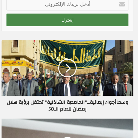
أ
د
خ
ل
ب
ر
ي
د
ك
ا
ل
إ
ل
ك
ت
ر
وسط أجواء إيمانية..."الحامدية الشاذلية" تحتفل برؤية هلال
و
رمضان للعام الـ50
ن
ي