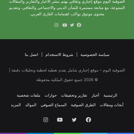
الصوفية اليوم موقع إخباري وثقافي يهتم بنشر الأخبار والتقارير والمقالات
المتنوعة، مع متابعة مستمرة للشأن الديني والاجتماعي والثقافي، وتقديم
محتوى موثوق يواكب اهتمامات القارئ العربي.
انستقرام
فيسبوك
تويتر
يوتيوب
سياسة الخصوصية
|
شروط الاستخدام
|
اتصل بنا
الصوفية اليوم – موقع إخباري شامل يقدم تغطية لحظية وتحليلات دقيقة |
©
2026
جميع حقوق الملكية محفوظة
الرئيسية
أخبار
تقارير وتحقيقات
حوارات
ملفات شخصية
أبحاث ومقالات
الطرق الصوفية
السماع الصوفي
الموالد
المزيد
فيسبوك
تويتر
يوتيوب
انستقرام