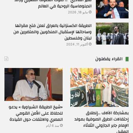
منير القادري” … صوت التصوف المغربي ورائد
الدبلوماسية الروحية في العالم
مايو 18, 2026
الطريقة الكسنزانية بالعراق تعلن فتح مقراتها
وساحاتها لإستقبال المنكوبين والمتضررين من
لبنان وفلسطين
أكتوبر 11, 2024
القراء يفضلون
«شيخ الطريقة الشبراوية » يدعو
بمشاركة الآلاف …إنطلاق
للحفاظ على الأمن القومي
إحتفالات الطرق الصوفية بمولد
المصري والالتفات حول القيادة
الإمام جابر الجازولي الثلاثاء
منذ 6 أيام
المقبل