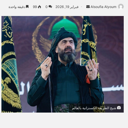
Alsoufia Alyoum
أ
فبراير 19, 2026
0
99
دقيقة واحدة
ر
س
ل
ب
ر
ي
د
ا
إ
ل
ك
ت
ر
و
شيخ الطريقة الكسنزانية بالعالم
ن
ي
ا