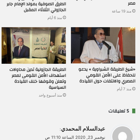
مصر
الطرق الصوفية بمولد الإمام جابر
الجازولي الثلاثاء المقبل
منذ 19 ساعة
منذ 6 أيام
«شيخ الطريقة الشبراوية » يدعو
الطريقة الجازولية تدين محاولات
للحفاظ على الأمن القومي
استهداف الأمن القومى لمصر
المصري والالتفات حول القيادة
وتعلن وقوفها خلف القيادة
السياسية
منذ 7 أيام
منذ أسبوع واحد
‫5 تعليقات
ي
عبدالسلام المحمدي
:
ق
نوفمبر 23, 2020 الساعة 11:10 ص