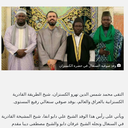
ر
س
ل
ب
ر
ي
د
ا
إ
وفد صوفية السنغال في حضرة الكسنزان
ل
ك
ت
ر
و
التقى محمد شمس الدين نهرو الكسنزان، شيخ الطريقة القادرية
ن
الكسنزانية بالعراق والعالم، بوفد صوفي سنغالي رفيع المستوى.
ي
ا
ويأتي على رأس هذا الوفد الشيخ علي دابو انفا، شيخ المشيخة القادرية
في السنغال ونجله الشيخ عرفان دابو والشيخ مصطفى ديبا مقدم