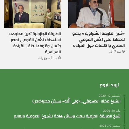
«شيخ الطريقة الشبراوية » يدعو
الطريقة الجازولية تدين محاولات
للحفاظ على الأمن القومي
استهداف الأمن القومى لمصر
المصري والالتفات حول القيادة
وتعلن وقوفها خلف القيادة
السياسية
منذ 7 أيام
منذ أسبوع واحد
تريند اليوم
ديسمبر 12, 2020
الشيخ مختار الدسوقي…«ولي الله» يسكن مصر(خاص)
مايو 19, 2026
شيخ الطريقة العزمية يبعث برسائل هامة لشيوخ الصوفية بالعالم
سبتمبر 10, 2025