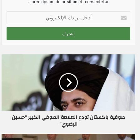
Lorem ipsum dolor sit amet, consectetur.
أ
د
خ
ل
ب
ر
ي
د
ك
ا
ل
إ
ل
ك
ت
ر
صوفية باكستان تودع العلامة الصوفي الكبير "حسين
و
الرضوي"
ن
ي