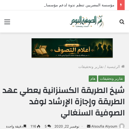
مؤسسة المصريين تنظم ندوة لدعم مؤسسات الدولة وتؤكد : الإصطفاف الوطني وبناء الوعي المجتمعي ضرورة لمواجهة التحديات وحماية الأمن القومي المصري
بحث
الق
عن
الرئيسية
/
تقارير وتحقيقات
تقارير وتحقيقات
هام
شيخ الطريقة الكسنزانية يعطي عهد
الطريقة وإجازة الإرشاد لوفد
الصوفية السنغالي
Alsoufia Alyoum
أ
نوفمبر 22, 2020
5
116
دقيقة واحدة