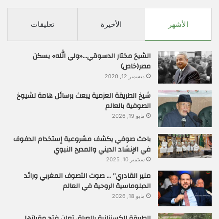
الأشهر
الأخيرة
تعليقات
الشيخ مختار الدسوقي…«ولي الله» يسكن
مصر(خاص)
ديسمبر 12, 2020
شيخ الطريقة العزمية يبعث برسائل هامة لشيوخ
الصوفية بالعالم
مايو 19, 2026
باحث صوفي يكشف مشروعية إستخدام الدفوف
في الإنشاد الديني والمديح النبوي
سبتمبر 10, 2025
منير القادري” … صوت التصوف المغربي ورائد
الدبلوماسية الروحية في العالم
مايو 18, 2026
الطريقة الكسنزانية بالعراق تعلن فتح مقراتها