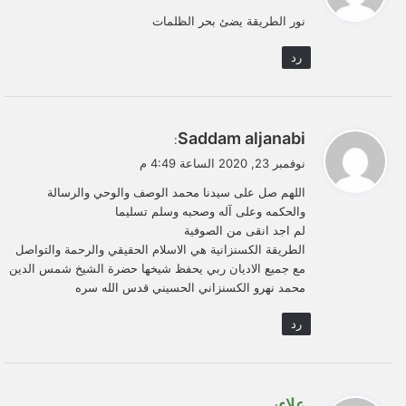
و
نور الطريقة يضئ بحر الظلمات
ل
رد
ي
Saddam aljanabi
:
ق
نوفمبر 23, 2020 الساعة 4:49 م
و
اللهم صل على سيدنا محمد الوصف والوحي والرسالة
ل
والحكمه وعلى آله وصحبه وسلم تسليما
لم اجد انقى من الصوفية
الطريقة الكسنزانية هي الاسلام الحقيقي والرحمة والتواصل
مع جميع الاديان ربي يحفظ شيخها حضرة الشيخ شمس الدين
محمد نهرو الكسنزاني الحسيني قدس الله سره
رد
ي
علاء
: