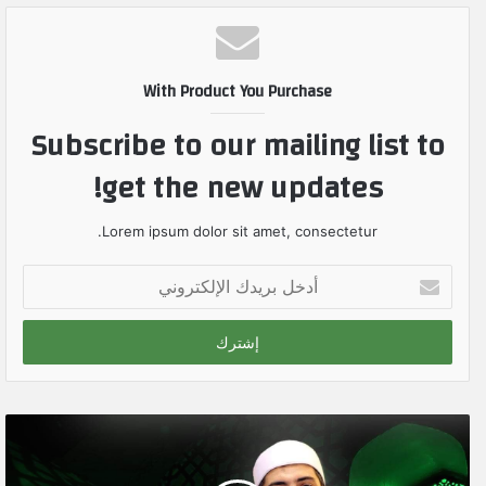
With Product You Purchase
Subscribe to our mailing list to
get the new updates!
Lorem ipsum dolor sit amet, consectetur.
أ
د
خ
ل
ب
ر
ي
د
ك
ا