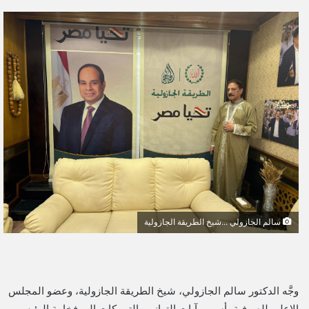
ر
س
ل
ب
ر
ي
د
ا
إ
ل
ك
ت
ر
و
سالم الجازولي ...شيخ الطريقة الجازولية
ن
ي
ا
وجَّه الدكتور سالم الجازولي، شيخ الطريقة الجازولية، وعضو المجلس
الاعلي للصوفية، أسمى آيات التهاني والتبريكات إلى فخامة الرئيس