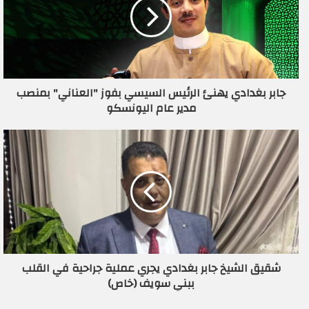
ل
إ
ل
ك
ت
ر
جابر بغدادي يهنئ الرئيس السيسي بفوز "العناني" بمنصب
و
مدير عام اليونسكو
ن
ي
شقيق الشيخ جابر بغدادي يجري عملية جراحية في القلب
ببني سويف (خاص)