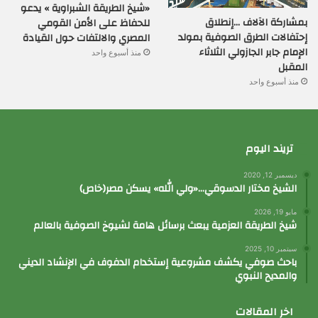
«شيخ الطريقة الشبراوية » يدعو
بمشاركة الآلاف …إنطلاق
للحفاظ على الأمن القومي
إحتفالات الطرق الصوفية بمولد
المصري والالتفات حول القيادة
الإمام جابر الجازولي الثلاثاء
منذ أسبوع واحد
المقبل
منذ أسبوع واحد
تريند اليوم
ديسمبر 12, 2020
الشيخ مختار الدسوقي…«ولي الله» يسكن مصر(خاص)
مايو 19, 2026
شيخ الطريقة العزمية يبعث برسائل هامة لشيوخ الصوفية بالعالم
سبتمبر 10, 2025
باحث صوفي يكشف مشروعية إستخدام الدفوف في الإنشاد الديني
والمديح النبوي
اخر المقالات