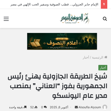
الإمام جابر الجزولي… قطب الصوفية وسفير الحب الإلهي في مصر
بحث
الق
عن
الرئيسية
/
أخبار
أخبار
شيخ الطريقة الجازولية يهنئ رئيس
الجمهورية بفوز “العناني” بمنصب
مدير عام اليونسكو
Alsoufia Alyoum
أ
أكتوبر 6, 2025
0
52
دقيقة واحدة