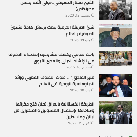
الشيخ مختار الدسوقي…«ولي الله» يسكن
مصر(خاص)
ديسمبر 12, 2020
شيخ الطريقة العزمية يبعث برسائل هامة لشيوخ
الصوفية بالعالم
مايو 19, 2026
باحث صوفي يكشف مشروعية إستخدام الدفوف
في الإنشاد الديني والمديح النبوي
سبتمبر 10, 2025
منير القادري” … صوت التصوف المغربي ورائد
الدبلوماسية الروحية في العالم
مايو 18, 2026
الطريقة الكسنزانية بالعراق تعلن فتح مقراتها
وساحاتها لإستقبال المنكوبين والمتضررين من
لبنان وفلسطين
أكتوبر 11, 2024