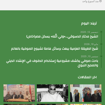
منذ أسبوع واحد
تريند اليوم
ديسمبر 12, 2020
الشيخ مختار الدسوقي…«ولي الله» يسكن مصر(خاص)
مايو 19, 2026
شيخ الطريقة العزمية يبعث برسائل هامة لشيوخ الصوفية بالعالم
سبتمبر 10, 2025
باحث صوفي يكشف مشروعية إستخدام الدفوف في الإنشاد الديني
والمديح النبوي
اخر المقالات