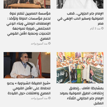
الإمام جابر الجزولي… قطب
مؤسسة المصريين تنظم ندوة
الصوفية وسفير الحب الإلهي في
لدعم مؤسسات الدولة وتؤكد :
مصر
الإصطفاف الوطني وبناء الوعي
المجتمعي ضرورة لمواجهة
منذ 3 أيام
التحديات وحماية الأمن القومي
المصري
منذ أسبوع واحد
«شيخ الطريقة الشبراوية » يدعو
بمشاركة الآلاف …إنطلاق
للحفاظ على الأمن القومي
إحتفالات الطرق الصوفية بمولد
المصري والالتفات حول القيادة
الإمام جابر الجازولي الثلاثاء
منذ أسبوع واحد
المقبل