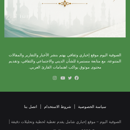
الصوفية اليوم موقع إخباري وثقافي يهتم بنشر الأخبار والتقارير والمقالات
المتنوعة، مع متابعة مستمرة للشأن الديني والاجتماعي والثقافي، وتقديم
محتوى موثوق يواكب اهتمامات القارئ العربي.
انستقرام
فيسبوك
تويتر
يوتيوب
سياسة الخصوصية
|
شروط الاستخدام
|
اتصل بنا
الصوفية اليوم – موقع إخباري شامل يقدم تغطية لحظية وتحليلات دقيقة |