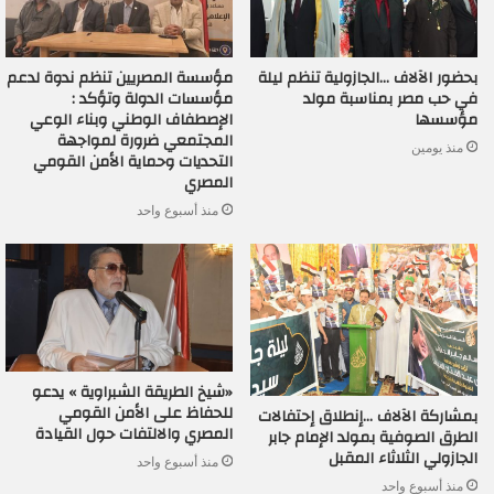
بحضور الآلاف …الجازولية تنظم ليلة
مؤسسة المصريين تنظم ندوة لدعم
في حب مصر بمناسبة مولد
مؤسسات الدولة وتؤكد :
مؤسسها
الإصطفاف الوطني وبناء الوعي
المجتمعي ضرورة لمواجهة
منذ يومين
التحديات وحماية الأمن القومي
المصري
منذ أسبوع واحد
«شيخ الطريقة الشبراوية » يدعو
للحفاظ على الأمن القومي
بمشاركة الآلاف …إنطلاق إحتفالات
المصري والالتفات حول القيادة
الطرق الصوفية بمولد الإمام جابر
الجازولي الثلاثاء المقبل
منذ أسبوع واحد
منذ أسبوع واحد