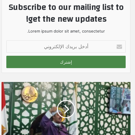
Subscribe to our mailing list to
get the new updates!
Lorem ipsum dolor sit amet, consectetur.
أ
د
خ
ل
ب
ر
ي
د
ك
ا
ل
إ
ل
ك
ت