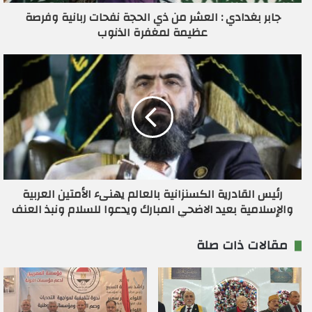
ر
جابر بغدادي : العشر من ذي الحجة نفحات ربانية وفرصة
و
عظيمة لمغفرة الذنوب
ن
ي
رئيس القادرية الكسنزانية بالعالم يهنىء الأمتين العربية
والإسلامية بعيد الاضحي المبارك ويدعوا للسلام ونبذ العنف
مقالات ذات صلة