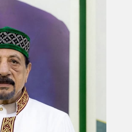
و
ن
ي
ا