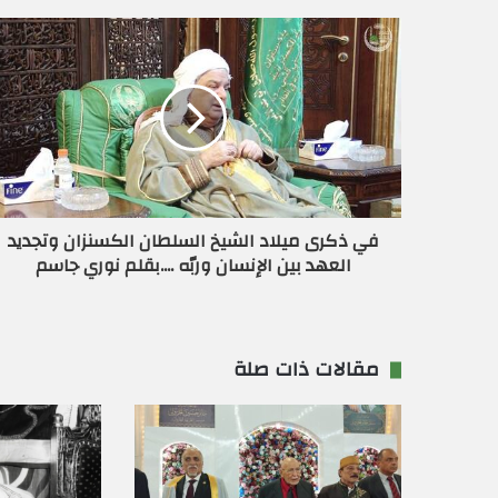
د
ك
ا
ل
إ
ل
ك
ت
ر
و
ن
في ذكرى ميلاد الشيخ السلطان الكسنزان وتجديد
ي
العهد بين الإنسان وربّه ....بقلم نوري جاسم
مقالات ذات صلة