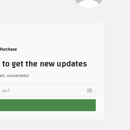
 Purchase
t to get the new updates!
et, consectetur.
أ
د
خ
ل
ب
ر
ي