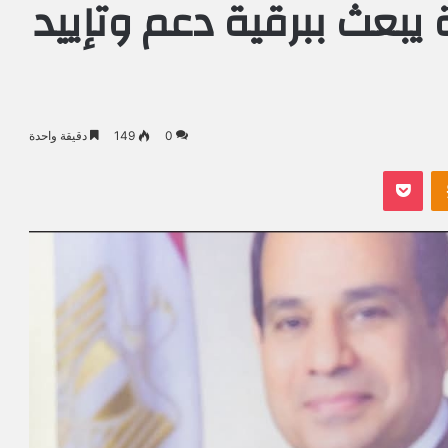
 يبعث ببرقية دعم وتإييد
0
149
دقيقة واحدة
Odnoklassniki
بوكيت