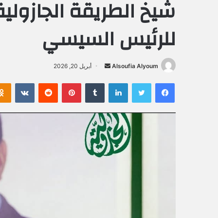
شيخ الطريقة الجازولية
للرئيس السيسي
Alsoufia Alyoum
أ
أبريل 20, 2026
ر
فيسبوك
تويتر
لينكدإن
‏Tumblr
بينتيريست
‏Reddit
‏VKontakte
س
ل
ب
ر
ي
د
ا
إ
ل
ك
ت
ر