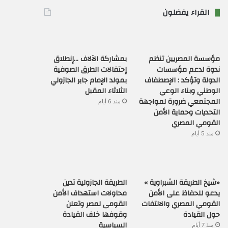
القراء يفضلون
مؤسسة المصريين تنظم
بمشاركة الآلاف …إنطلاق
ندوة لدعم مؤسسات
إحتفالات الطرق الصوفية
الدولة وتؤكد : الإصطفاف
بمولد الإمام جابر الجازولي
الوطني وبناء الوعي
الثلاثاء المقبل
المجتمعي ضرورة لمواجهة
منذ 6 أيام
التحديات وحماية الأمن
القومي المصري
منذ 5 أيام
«شيخ الطريقة الشبراوية »
الطريقة الجازولية تدين
يدعو للحفاظ على الأمن
محاولات استهداف الأمن
القومي المصري والالتفات
القومى لمصر وتعلن
حول القيادة
وقوفها خلف القيادة
السياسية
منذ 7 أيام