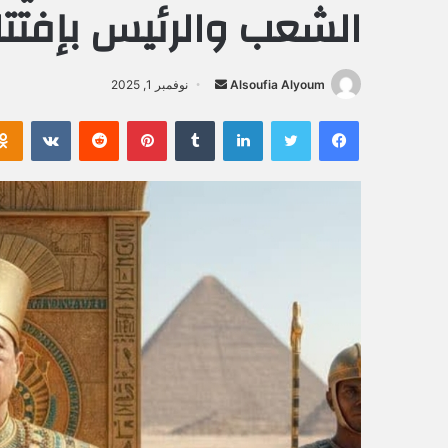
الشعب والرئيس بإفتتاح
Alsoufia Alyoum
أ
نوفمبر 1, 2025
ر
فيسبوك
تويتر
لينكدإن
‏Tumblr
بينتيريست
‏Reddit
‏VKontakte
س
ل
ب
ر
ي
د
ا
إ
ل
ك
ت
ر
و
ن