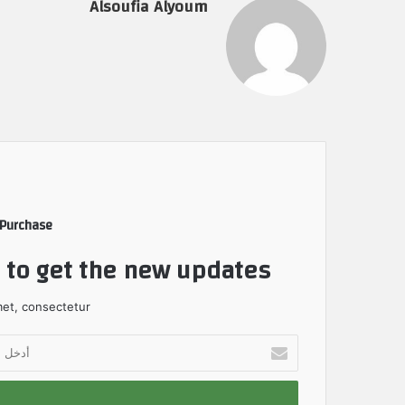
Alsoufia Alyoum
 Purchase
t to get the new updates!
et, consectetur.
أ
د
خ
ل