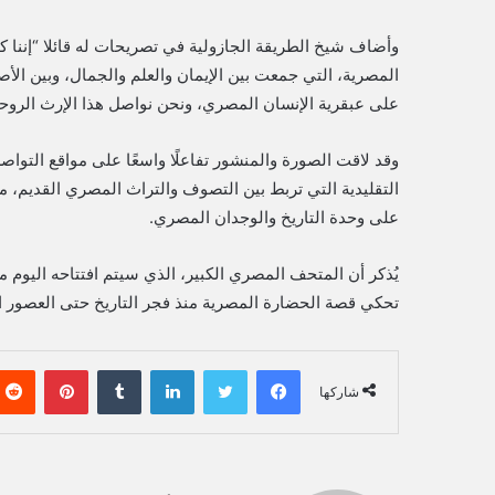
وأضاف شيخ الطريقة الجازولية في تصريحات له قائلا “إننا ك
المصرية، التي جمعت بين الإيمان والعلم والجمال، وبين الأصا
على عبقرية الإنسان المصري، ونحن نواصل هذا الإرث الروحي
وقد لاقت الصورة والمنشور تفاعلًا واسعًا على مواقع التواص
التقليدية التي تربط بين التصوف والتراث المصري القديم، مع
على وحدة التاريخ والوجدان المصري.
يُذكر أن المتحف المصري الكبير، الذي سيتم افتتاحه اليوم من
تحكي قصة الحضارة المصرية منذ فجر التاريخ حتى العصور ال
فيسبوك
تويتر
لينكدإن
‏Tumblr
بينتيريست
شاركها