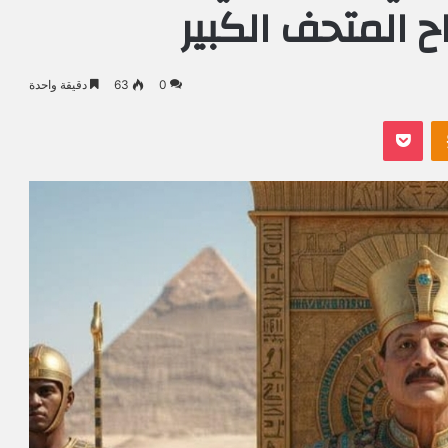
 المتحف الكبير
0
63
دقيقة واحدة
Odnoklassniki
بوكيت