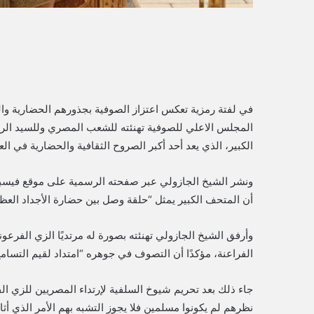
في لفتة رمزية تعكس اعتزاز الصوفية بجذورهم الحضارية وال
المجلس الاعلي للصوفية تهنئته للشعب المصري وللسيد الر
الكبير، الذي يعد أحد أكبر الصروح الثقافية والحضارية في الع
ونشر الشيخ الجازولي عبر صفحته الرسمية على موقع فيسبوك ر
أن المتحف الكبير يمثل “حلقة وصل بين حضارة الأجداد العظ
وأرفق الشيخ الجازولي تهنئته بصورة له مرتديًا الزي الفرع
الفراعنة، مؤكدًا أن التصوف في جوهره “امتداد لقيم التسامح
جاء ذلك بعد تحريم شيوخ السلفية لإرتداء المصريين للزي ال
نظرهم لم يكونوا مسلمين فلا يجوز التشبه بهم الأمر الذي أ