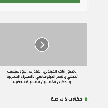
ب
ر
ي
د
ك
ا
ل
إ
ل
ك
ت
ر
و
ن
بحضور آلاف المريدين...القادرية البودشيشية
ي
تحتفي بالنصر الدبلوماسي بالصحراء المغربية
والذكرى الخمسين للمسيرة الخضراء
مقالات ذات صلة