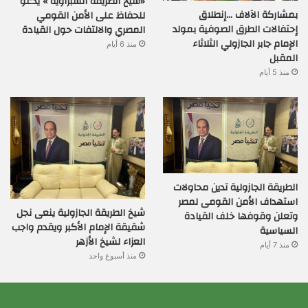
«شيخ الطريقة الشبراوية » يدعو
بمشاركة الآلاف …إنطلاق
للحفاظ على الأمن القومي
إحتفالات الطرق الصوفية بمولد
المصري والالتفات حول القيادة
الإمام جابر الجازولي الثلاثاء
منذ 6 أيام
المقبل
منذ 5 أيام
الطريقة الجازولية تدين محاولات
استهداف الأمن القومى لمصر
شيخ الطريقة الجازولية ينعى نجل
وتعلن وقوفها خلف القيادة
شقيقة الإمام الأكبر ويقدم واجب
السياسية
العزاء لشيخ الأزهر
منذ 7 أيام
منذ أسبوع واحد