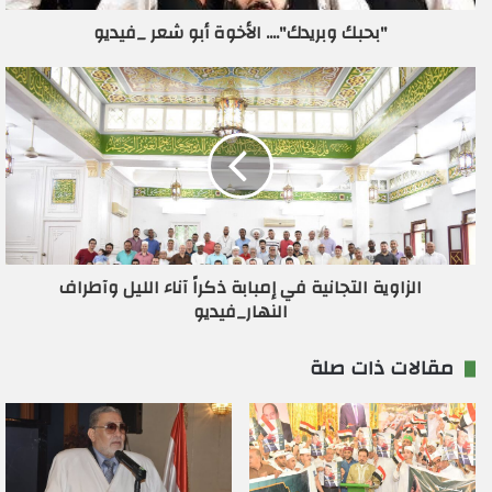
ر
"بحبك وبريدك".... الأخوة أبو شعر _فيديو
و
ن
ي
الزاوية التجانية في إمبابة ذكراً آناء الليل وآطراف
النهار_فيديو
مقالات ذات صلة