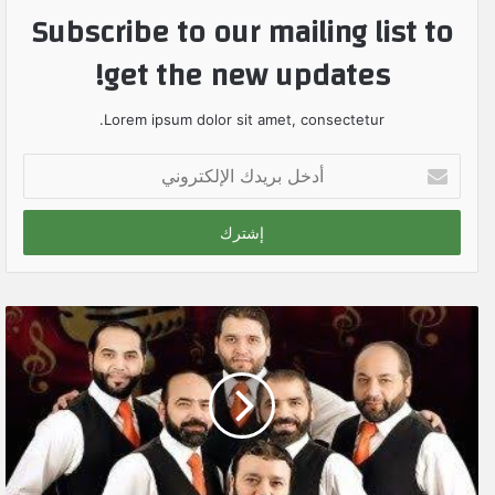
Subscribe to our mailing list to
get the new updates!
Lorem ipsum dolor sit amet, consectetur.
أ
د
خ
ل
ب
ر
ي
د
ك
ا
ل
إ
ل
ك
ت