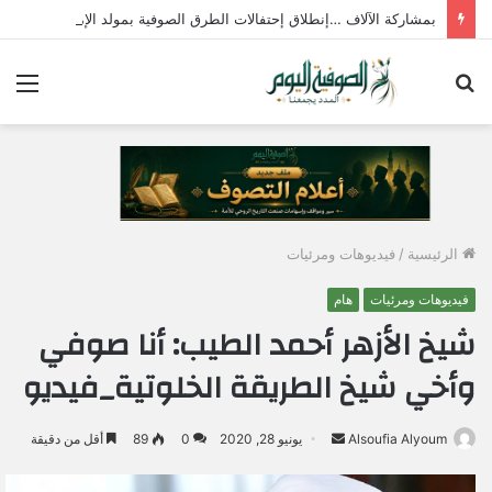
بمشاركة الآلاف …إنطلاق إحتفالات الطرق الصوفية بمولد الإمام جابر الجازولي الثلاثاء المقبل
بحث
الق
عن
الرئيسية
/
فيديوهات ومرئيات
فيديوهات ومرئيات
هام
شيخ الأزهر أحمد الطيب: أنا صوفي
وأخي شيخ الطريقة الخلوتية_فيديو
Alsoufia Alyoum
أ
يونيو 28, 2020
0
89
أقل من دقيقة
ر
س