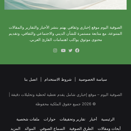
الصوفية اليوم موقع إخباري وثقافي يهتم بنشر الأخبار والتقارير والمقالات
المتنوعة، مع متابعة مستمرة للشأن الديني والاجتماعي والثقافي، وتقديم
محتوى موثوق يواكب اهتمامات القارئ العربي.
انستقرام
فيسبوك
تويتر
يوتيوب
سياسة الخصوصية
|
شروط الاستخدام
|
اتصل بنا
الصوفية اليوم – موقع إخباري شامل يقدم تغطية لحظية وتحليلات دقيقة |
©
2026
جميع حقوق الملكية محفوظة
الرئيسية
أخبار
تقارير وتحقيقات
حوارات
ملفات شخصية
أبحاث ومقالات
الطرق الصوفية
السماع الصوفي
الموالد
المزيد