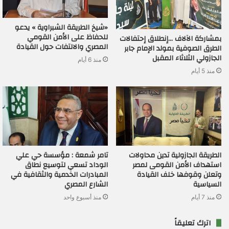
«شيخ الطريقة الشبراوية » يدعو
للحفاظ على الأمن القومي
بمشاركة الآلاف …إنطلاق إحتفالات
المصري والالتفات حول القيادة
الطرق الصوفية بمولد الإمام جابر
الجازولي الثلاثاء المقبل
منذ 6 أيام
منذ 5 أيام
الطريقة الجازولية تدين محاولات
تامر شمعة : مؤسسة حي علي
استهداف الأمن القومى لمصر
الوداد تسعي لتوسيع نطاق
وتعلن وقوفها خلف القيادة
المبادرات الخدمية والثقافية في
السياسية
الشارع المصري
منذ 7 أيام
منذ أسبوع واحد
اترك تعليقاً