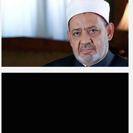
ل
ب
ر
ي
د
ا
إ
ل
ك
ت
ر
و
ن
ي
ا