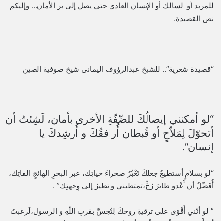
للمريد أو السالك أو الإنسان العادي حتي يصل إلى بر الأمان… وإليكم
نص القصيدة.
“قصيدة شعرية”.. للشيخ عبدالرؤوف اليمانى شيخ صوفية الصين
“لو أمكنني إيصالُكَ للضّفّةِ الأخرى بأمان، لَشِئتُ أن
أتحوّلَ لِمَلاّحٍ أو قُبطان أُرافقُكَ و أُرشِدكَ يا
إنسان”.
“لو بسلامٍ أستطيعُ جعلكَ تَعْبُرُ صحراءَ حياتِك، عبر البحرِ الهائجِ الفاتِك،
أُفَضِّلُ أن أَغْدو طائرَ رُخٍّ،تمتطيني و تطيرُ إلى وِجهتِك” .
” لو أنّني أَقْوَى على ترقيةِ روحكَ لِتُحِسَّ بقربِ اللّهِ و الرسول،لَرغبتُ