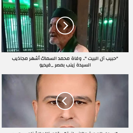
د
ك
ا
ل
إ
ل
ك
ت
ر
"حبيب آل البيت ".. وفاة محمد السماك أشهر مجاذيب
و
السيدة زينب بمصر _فيديو
ن
ي