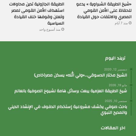
«شيخ الطريقة الشبراوية » يدعو
الطريقة الجازولية تدين محاولات
للحفاظ على الأمن القومي
استهداف الأمن القومى لمصر
المصري والالتفات حول القيادة
وتعلن وقوفها خلف القيادة
السياسية
منذ 7 أيام
منذ أسبوع واحد
تريند اليوم
ديسمبر 12, 2020
الشيخ مختار الدسوقي…«ولي الله» يسكن مصر(خاص)
مايو 19, 2026
شيخ الطريقة العزمية يبعث برسائل هامة لشيوخ الصوفية بالعالم
سبتمبر 10, 2025
باحث صوفي يكشف مشروعية إستخدام الدفوف في الإنشاد الديني
والمديح النبوي
اخر المقالات