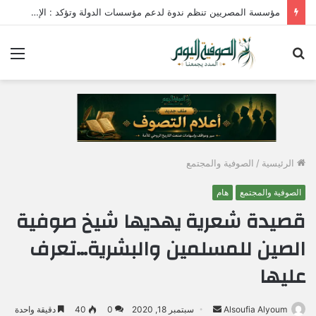
مؤسسة المصريين تنظم ندوة لدعم مؤسسات الدولة وتؤكد : الإصطفاف الوطني وبناء الوعي المجتمعي ضرورة لمواجهة التحديات وحماية الأمن القومي المصري
بحث
الق
عن
الرئيسية
/
الصوفية والمجتمع
الصوفية والمجتمع
هام
قصيدة شعرية يهديها شيخ صوفية
الصين للمسلمين والبشرية…تعرف
عليها
Alsoufia Alyoum
أ
سبتمبر 18, 2020
0
40
دقيقة واحدة