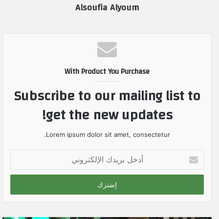
Alsoufia Alyoum
With Product You Purchase
Subscribe to our mailing list to
get the new updates!
Lorem ipsum dolor sit amet, consectetur.
أ
د
خ
ل
ب
ر
ي