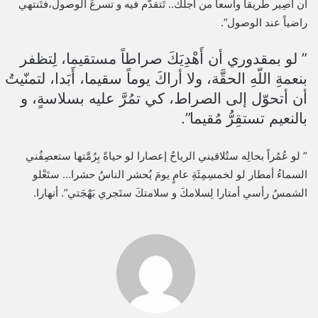
أن أَصِير طريقاً واسعاً من أجلكَ.. تَتقدّم فيه و تسرعُ الوصول،فتَنتهي
راضياً عند الوصول”.
” لو بمقدوري أن أَهْدِيَكَ صراطاً مستقيما، لِتظفر
بنعمةِ اللّهِ الحقَّة، ولا أراكَ يوماً سقيما، أَبَدا، لتمنّيتُ
أن أتحوّل إلى الصراط، كي تمُرَّ عليه بسلاسةٍ، و
بالنعيم تستقِرُّ مُقيما”.
” لو عُمُراً بحالِه ستُلاقيني الرياحُ إعصارا لو حياةً بِرُمَّتها ستعصِفُني
السماءُ أمطار لو لخمسِمِئَةِ عامٍ يومَ يُحشر الناسُ حشرا… ستَعْلو
الشمسُ رأسي أمتارا لِسلامكَ و سلامتكَ ستَجري بَهْجَتي”. أنهارا.