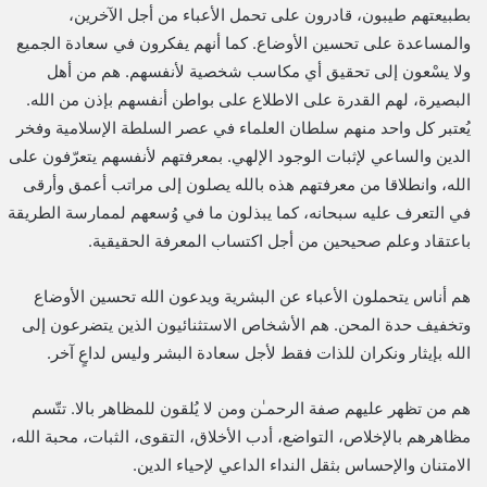
بطبيعتهم طيبون، قادرون على تحمل الأعباء من أجل الآخرين،
والمساعدة على تحسين الأوضاع. كما أنهم يفكرون في سعادة الجميع
ولا يسْعون إلى تحقيق أي مكاسب شخصية لأنفسهم. هم من أهل
البصيرة، لهم القدرة على الاطلاع على بواطن أنفسهم بإذن من الله.
يُعتبر كل واحد منهم سلطان العلماء في عصر السلطة الإسلامية وفخر
الدين والساعي لإثبات الوجود الإلهي. بمعرفتهم لأنفسهم يتعرّفون على
الله، وانطلاقا من معرفتهم هذه بالله يصلون إلى مراتب أعمق وأرقى
في التعرف عليه سبحانه، كما يبذلون ما في وُسعهم لممارسة الطريقة
باعتقاد وعلم صحيحين من أجل اكتساب المعرفة الحقيقية.
هم أناس يتحملون الأعباء عن البشرية ويدعون الله تحسين الأوضاع
وتخفيف حدة المحن. هم الأشخاص الاستثنائيون الذين يتضرعون إلى
الله بإيثار ونكران للذات فقط لأجل سعادة البشر وليس لداعٍ آخر.
هم من تظهر عليهم صفة الرحمـٰن ومن لا يُلقون للمظاهر بالا. تتّسم
مظاهرهم بالإخلاص، التواضع، أدب الأخلاق، التقوى، الثبات، محبة الله،
الامتنان والإحساس بثقل النداء الداعي لإحياء الدين.