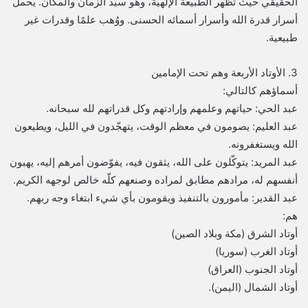
الحقيقي حيث تظهر الطبيعة الإلهية، وهو سيد الزمان والمكان. يحمل
أسرار قدرة الله وأسرار أسمائه الحسنى. ووُهب علمًا وقدرات غير
طبيعية.
3. الأوتاد الأربعة وهم تحت الإمامين
أسماؤهم كالتالي:
عبد الحي: حياتهم وعلمهم وإرادتهم وكل قدراتهم لله سبحانه.
عبد العليم: يصومون في معظم الوقت، يتهجّدون في الليل، ويطيعون
الله ويستغفرونه.
عبد المريد: يتوكّلون على الله، يثقون فيه، يفوّضون أمرهم إليه، يهبون
أنفسهم له، مرادهم مطابق لمراده وصنعهم كلّه خالص لوجهه الكريم.
عبد القدير: مأمورون بالتنفيذ ويقومون بأي شيء ابتغاء وجه ربهم.
هم:
أوتاد الشرق (مكة وبلاد الصين)
أوتاد الغرب (سوريا)
أوتاد الجنوب (العراق)
أوتاد الشمال (اليمن).