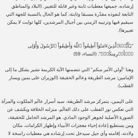
إرشاده، جميعها معطيات ثابتة وغير قابلة للتغيير. (البلاد والمناطق
التابعة لنفوذه مقدّرة مسبقا وثابتة، كما هو الحال بالنسبة للجهة التي
سيقيم فيها وترتيبه الزمني بين أجيال المرشدين، كلها ثوابت لا يمكن
تغييرها).
“يَـٰٓأَيُّہَاٱلَّذِينَءَامَنُوٓاْ أَطِيعُواْ ٱللَّهَ وَأَطِيعُواْ ٱلرَّسُولَ وَأُوْلِى
ٱلۡأَمۡرِمِنكُمۡ‌ۖ”. (النساء، 59)
وهنا “أولي الأمر منكم” التي تتضمنها الآية الكريمة تشير بشكل ما إلى
الإمامين: مرشد الطريقة وعالم الحقيقة (الوزيران على يمين ويسار
القطب).
على اليمين، يتمركز مرشد الطريقة، سيد أسرار عالَم الملكوت والمرآة
التي تعكس نور القطب على ذلك العالَم. منزلته الخلافة ويكشف عن
الصورة الأصلية لجوهر الوجود المادي. هو المرشد الحامل للحقيقة،
ومن يستطيع إعادة إحياء معجزات الأنبياء وإظهار الكرامات. مكان
ولادته، إقامته وأي جيل سيدخل تحت إرشاده هي معطيات راسخة لا