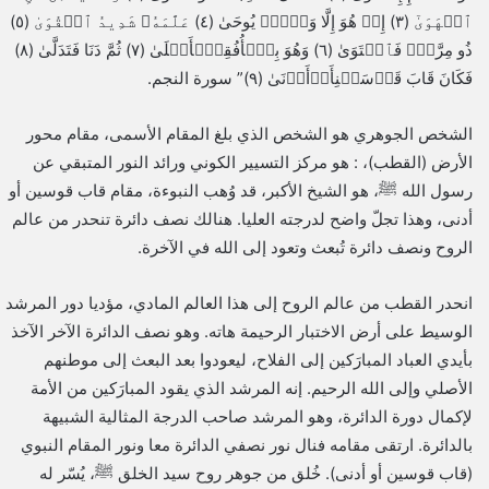
ٱلۡهَوَىٰٓ (٣) إِنۡ هُوَ إِلَّا وَحۡىٌ۬ يُوحَىٰ (٤) عَلَّمَهُۥ شَدِيدُ ٱلۡقُوَىٰ (٥)
ذُو مِرَّةٍ۬ فَٱسۡتَوَىٰ (٦) وَهُوَ بِٱلۡأُفُقِٱلۡأَعۡلَىٰ (٧) ثُمَّ دَنَا فَتَدَلَّىٰ (٨)
فَكَانَ قَابَ قَوۡسَيۡنِأَوۡأَدۡنَىٰ (٩)” سورة النجم.
الشخص الجوهري هو الشخص الذي بلغ المقام الأسمى، مقام محور
الأرض (القطب)، : هو مركز التسيير الكوني ورائد النور المتبقي عن
رسول الله ﷺ، هو الشيخ الأكبر، قد وُهب النبوءة، مقام قاب قوسين أو
أدنى، وهذا تجلّ واضح لدرجته العليا. هنالك نصف دائرة تنحدر من عالم
الروح ونصف دائرة تُبعث وتعود إلى الله في الآخرة.
انحدر القطب من عالم الروح إلى هذا العالم المادي، مؤديا دور المرشد
الوسيط على أرض الاختبار الرحيمة هاته. وهو نصف الدائرة الآخر الآخذ
بأيدي العباد المبارَكين إلى الفلاح، ليعودوا بعد البعث إلى موطنهم
الأصلي وإلى الله الرحيم. إنه المرشد الذي يقود المبارَكين من الأمة
لإكمال دورة الدائرة، وهو المرشد صاحب الدرجة المثالية الشبيهة
بالدائرة. ارتقى مقامه فنال نور نصفي الدائرة معا ونور المقام النبوي
(قاب قوسين أو أدنى). خُلق من جوهر روح سيد الخلق ﷺ، يُسّر له