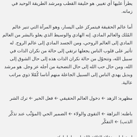
يطرأ عليها أي تغيير. هو خليفة القطب ومرشد الطريقة الوحيد في
زمانه.
أما عالم الحقيقة فيتمركز على اليسار، وهو المرآة التي تنير عالم
المُلك والعالم المادي. إنه الهادي والوسيط الذي يعلو بالبشر من العالم
المادي إلى العالم الروحي، ومن الجسد المادي إلى عالم الروح. له
تأثير على قلوب الناس يجعلها ترتقي إلى حالة من نكران الذات في
سبيل الله، وتتحوّل من حالة نكران الذات هذه إلى حال الشوق إلى
الله، ومن حال حب الله إلى حال التضحية من أجله عز وجل. هو مرشد
وبديل يهدي الناس إلى السبيل الجاعلة منهم أناسا كُمّلا ذوي مراتب
عالية.
مظهره: الزهد ← دخول العالم الحقيقي ← فعل الخير ← ترك الشر
باطنه: النزاهة ← التقوى والولاء ← الضمير الحي (المؤنِّب عند تذكّر
الذنب) ← التفكّر