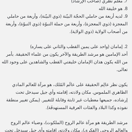
7. معلم نظري (صاحب الإرشاد)
8. هو خليفة الله
9. لديه أربعة من حاملي الحجّة البيّنة (ذوي البيّنة)، وأربعة من حاملي
المعجزة (ذوي المعجزة)، وأربعة من حملة النبوّة (ذوي النبوّة)، وأربعة
من أصحاب الولاية (ذوي الولاية).
2. إمامان (واحد على يمين القطب والثاني على يساره)
أحد الإمامين هو مرشد الطريقة والآخر يكون من علماء الحقيقة. بأمر
من الله يكون هذان الإمامان خليفتي القطب والشاهدين على وجود الله
تعالى.
يكون نظر عالِم الحقيقة على عالَم المُلك، هو مرآة للعالم المادي
الظاهري الملموس. مكان ولادته، إقامته وأي جيل سيدخل تحت
إرشاده، جميعها معطيات غير ثابتة وقابلة للتغيير. (يمكن تغيير منطقة
نفوذه وكذا البلاد والفئات العرقية المستهدفَة).
مرشد الطريقة هو مرآة عالم الروح (الملكوت)، وضياء عالم الروح
والعالم الروحي (الفكري)، مكان ولادته، إقامته وأي جيل سيدخل تحت