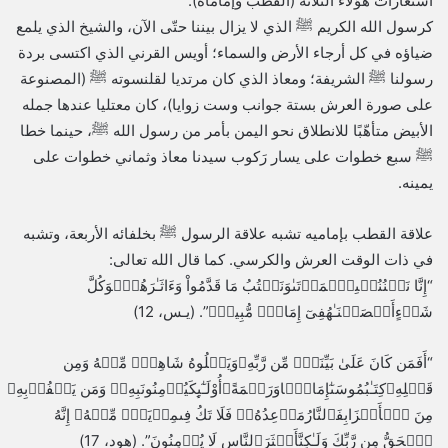
استعارات هؤلاء الثلاثة (القطب وإماماه):
كرسول الله الكريم ﷺ الذي لا يزال بيننا حتّى الآن، والشيخ الذي يلمع
ضياؤه في كل أرجاء الأرض والسماء؛ أويس القرني الذي اكتسى بردة
رسولنا ﷺ الشريفة؛ ومعاذ الذي كان مرتديا لقلنسوته ﷺ (المصنوعة
على صورة العرش بستة جوانب وست زوايا)، كان معتليا عندها جمله
الأبيض متأهّبًا للانطلاق نحو اليمن بأمر من رسول الله ﷺ، حينما خطا
ﷺ سبع خطوات على يسار رَكوب سيدنا معاذ وثماني خطوات على
يمينه.
علاقة القطب بإماميه تشبه علاقة الرسول ﷺ بخلفائه الأربعة، وتشبه
في ذات الوقت العرش والكرسي. كما قال الله تعالى:
“إِنَّا نَحۡنُنُحۡىِٱلۡمَوۡتَىٰوَنَڪۡتُبُ مَا قَدَّمُواْ وَءَاثَـٰرَهُمۡۚوَكُلَّ
شَىۡءٍأَحۡصَيۡنَـٰهُفِىٓ إِمَامٍ۬ مُّبِينٍ۬”. (يـس، 12)
“أَفَمَن كَانَ عَلَىٰ بَيِّنَةٍ۬ مِّن رَّبِّهِۦوَيَتۡلُوهُ شَاهِدٌ۬ مِّنۡهُ وَمِن
قَبۡلِهِۦكِتَـٰبُمُوسَىٰٓإِمَامً۬اوَرَحۡمَةً‌ۚأُوْلَـٰٓٮِٕكَيُؤۡمِنُونَبِهِۦ‌ۚ وَمَن يَكۡفُرۡبِهِۦ
مِنَ ٱلۡأَحۡزَابِفَٱلنَّارُمَوۡعِدُهُۥ‌ۚ فَلَا تَكُ فِىمِرۡيَةٍ۬ مِّنۡهُ‌ۚ إِنَّهُ
ٱلۡحَقُّ مِن رَّبِّكَ وَلَـٰكِنَّأَڪۡثَرَٱلنَّاسِ لَا يُؤۡمِنُونَ”. (هود، 17)