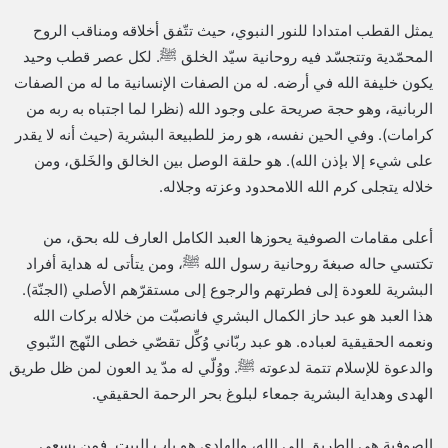
يمثل القطب امتدادا للنور النبوي، حيث تتّفق أخلاقه ومناقب الروح
المحمّدية وتتجسّد فيه روحانية سيّد الخلق ﷺ. لكل عصر قطب وحيد
يكون خليفة الله في أرضه. له من الصفات الإنسانية ما له من الصفات
الربانية، وهو حجة صريحة على وجود الله (نظرا لما اجتباه به ربه من
كرامات). وفي الحين نفسه، هو رمز للطبيعة البشرية (حيث أنه لا يقدر
على شيء إلا بإذن الله). هو حلقة الوصل بين الخالق والخَلق، ومن
خلاله يتجلى كرم الله اللامحدود وعزته وجلاله.
أعلى مقامات الصوفية يحوزها العبد الكامل العارف لله بحق، من
تكتسي حاله صبغةَ روحانية رسول الله ﷺ، ومن يتأتى له هداية أفراد
البشرية للعودة إلى فطرتهم والرجوع إلى مستقرّهم الأصلي (الجنّة).
هذا العبد هو عبد حاز الكمال البشري فانصبّت من خلاله بركات الله
ونعمه الحقيقية لعباده. هو عبد ربّاني وُكِّل تقصّي خطى النّهج النّبوي
والدعوة للإسلام تتمة لدعوته ﷺ. ووُلّي له مدّ يد العون لمن ظل طريق
الهدى وهداية البشرية جمعاء لبلوغ بحر الرحمة الحقيقي.
الصوفية هي الطريق إلى الله، والهادي هو باب البيت. فمن يسعى