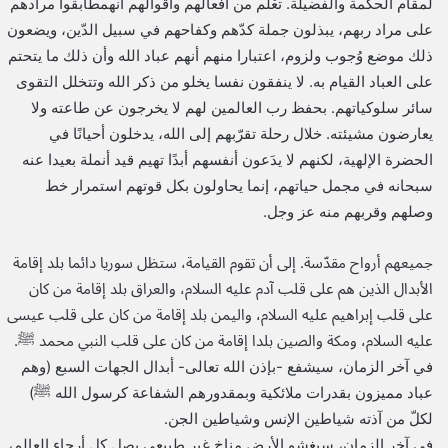
لمقام الحكمة والفضيلة. تعْلم من أفعالهم وأقوالهم أنهمطابقوا مرادهم
على مراد ربهم، يبذلون جملة كدّهم وكفاحهم في سبيل الدّين، ويضعون
ذلك موضع وُجوب ولزوم، اعتبارا منهم أنهم عباد الله وأن ذلك ما يتحتم
على العباد القيام به. لا ينفقون نفسا يخلو من ذكر الله وتتخلل التقوى
سائر سلوكياتهم. بحفظ رب العالمين لهم لا يخرجون عن طاعته ولا
يعارضون مشيئته. خلال رحلة تقرّبهم إلى الله، يدخلون أحيانًا في
الحضرة الإلهية، لكنهم لا يدَعون أنفسهم أبدًا تهيم قيد أنملة بعيدا عنه
سبحانه في مجمل حياتهم، إنما يحاولون بكل قوتهم استمرار خط
وصلهم وقربهم منه عز وجل.
جميعهم أرواح مقدّسة. إلى أن تقوم القيامة، ستظل سوريا دائما بلد إقامة
الأبدال الذين هم على قلب آدم عليه السلام، والعراق بلد إقامة من كان
على قلب إبراهيم عليه السلام، واليمن بلد إقامة من كان على قلب عيسى
عليه السلام، ومكة والصين بلدا إقامة من كان على قلب النبي محمد ﷺ.
في آخر الزمان، سيشفع -بإذن الله تعالى- أبدال الجهات السبع (وهم
عباد مميزون بقدرات ملائكية وبمقدورهم الشفاعة كرسول الله ﷺ)
لكلّ من آذته شياطين الإنس وشياطين الجن.
في آخر الزمان، سيغشو الأرض مناخ غير طبيعي يصل كل أرجاء العالم،