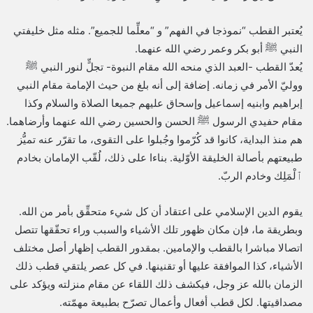
يُعتبر القطب “نموذجا في الفهم” و “معلِّما للجميع”. مثله مثل خليفتي
النبي ﷺ أبو بكر وعمر رضي الله عنهما.
يُعدّ القطب -العبد الذي منحه الله مقام النبوة- تجلٍّ لنور النبي ﷺ
ووليّ الأمر في زمانه. إضافة إلى أنه بلغ من حيث الإمامة مقام النبي
إبراهيم وابنيه إسماعيل وإسحاق عليهم جميعا الصلاة والسلام وكذا
مقام حفيدي الرسول ﷺ الحسن والحسين رضي الله عنهما وأرضاهما.
هم منذ البداية، كانوا قد كُرّموا وجُبلوا على التقوى، ما تقرّر عنه تميُّز
طبيعتهم بأصالة الخليقة الأوّلية. بناءا على ذلك، لُقّب الإمامان بخادم
ٱلْمَلِك وخادم الربّ.
يقوم الدين الإسلامي على اعتقاد أن كل شيء متحقِّق بأمر من الله.
وبطريقة ما، فإن مكان ظهور تلك الأشياء والسبب وراء تحقّقها تتصل
اتصالا مباشرا بالقطب والإمامين. بمقدور القطب إظهار أصل مختلف
الأشياء، كذا الموافقة عليها أو تقنينها. في كل عصر يلتقي قطب ذلك
الزمان بالله عز وجل، فيكشف ذلك اللقاء عن مقام منزلته ويؤكد على
مصداقيتها. لكل قطب أفعال وأعمال تصرّح بطبيعة مهمّته.