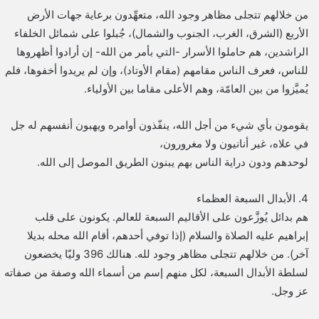
من خلالهم تتجلى مظاهر وجود الله، متعهِّدون برعاية جهات الأرض
الأربع (الشرق، الغرب، الجنوب والشمال)، جُبلوا على شمائل الخلفاء
الراشدين، هم حاملوا الأسرار -التي بأمر من الله- إن أرادوا أظهروها
للناس، فعرف الناس مقامهم (مقام الأوتاد)، وإن لم يريدوا أخفوها، فلم
يُميَّزوا من بين العامّة، وهم الأعلى مقاما بين الأولياء.
يقومون بأي شيء من أجل الله، ينفّذون أوامره ويهبون أنفسهم له جل
في علاه، غير أنانيون ولا مغرورون،
لوحدهم ودون دراية الناس بهم يبنون الطريق الموصل إلى الله.
4. الأبدال السبعة العظماء
هم بدائل يُوزَّعون على الأقاليم السبعة للعالم. يكونون على قلب
إبراهيم عليه الصلاة والسلام (إذا توفي أحدهم، أقام الله محله بديلا
آخر). من خلالهم تتجلى مظاهر وجود لله. هنالك 396 وليّا يخضعون
لسلطة الأبدال السبعة، لكل منهم إسم من أسماء الله وصفة من صفاته
عز وجل.