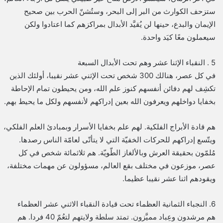
ستزحف الكوارث من البر إلى البحر، وستُشنّ الحرب بين صحيح
الإيمان والبدع، حينها لن يُقيَّد الأبدال بمراكزهم كما اعتادوا ولكن
سيعملون معًا كيَد واحدة.
5 . النقباء الإثنا عشر وهم تحت الأبدال السبعة
في كل عصر، هنالك 300 شخص تحت الإثني عشر نقيبا، أولئك الذين
تكشِف لهم دفائن أنفسهم كنوز علم الله، ومن يحيطون تمام الإحاطة
بخفايا دواخلهم ويعرفون الله بعين إدراكهم لأنفسهم ولكل ما يحيط بهم.
هم قادة الأبراج الفلكية. لهم علم بخفايا الأسرار وبمبادئ العلم الفلكي،
ويتّسع إدراكهم للحركات الخفيّة التي لا يتأتّى لعامّة الناس رصدها.
مُلمّون بحقيقة العرش وبالألغاز الطّويّة. هم ثلاثمائة شخص في كل
عصر، موزعون في مختلف بقع العالم، مسؤولون عن مهمات مختلفة،
ويقودهم اثنا عشر نقيبا عظيما.
6. النجباء الثمانية العظماء تحت قيادة النقباء الاثني عشر العظماء
هم مرشدون وعِباد مميَّزون. تمتد سلطة ولايتهم لتعُمّ 40 فردا. هم