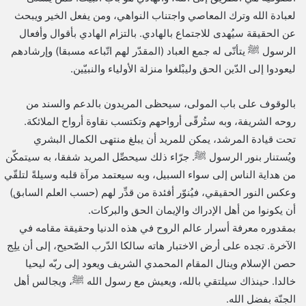
لعبادة الله وترك المعاصي واجتناب النواهي، ومن يفعل الخير ويبحث
عن الحقيقة سيُهدى للاجتماع بالهادي. بالتزام الهادي بأقوال وأفعال
الرسول ﷺ يتأتّى له جمع العباد (المقدّر لهم اتّباعه مسبقا) وإرشادهم
ليعودوا إلى الدّين الحق وليبْلغوا منزلة الأولياء والنبيّين.
بالوقوف على باب المولى، سيحظى المريدون بالدعم والسند من
روحه الشريفة، وبه ستُرقّى أرواحهم وتكتسب نقاوة أرواح الملائكة.
تحت قيادة المرشد، يمكن للمريد أن يبلغ منتهى الكمال البشري
ويُستنار بنور الرسول ﷺ. جرّاء ذلك سيحصِّل المريد شفقا، به سيتمكّن
من هداية الناس إلى سواء السبيل، وبه سيعتمد مرآة قلبه وسيلةً لتلقّي
وعكس النور الحقيقي، فيُنوّر أفئدة من قدِّر لهم (حسب العلم السابق)
أن يكونوا من أهل الإدراك والإيمان الحق والبركات.
بمقدوره معرفة أسرار عالم الروح في هذه الدنيا وحقيقة مقامه في
الآخرة. تجده على أرض الاختبار هاته سالكا الدّرب الصّحيح، إلى أن يلِج
حصن الإسلام وينال المقام المحمدي الشريف ويعود إلى ربّه ليحيا
خالدا. حينذاك سيلتقي بالله، ويعيش مع رسول الله ﷺ، ويجالس أهل
الجنّة بفضل الله.