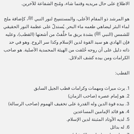
الاطلاع على حال مريديه وقتما شاء، ومُنح الشفاعة للآخرين.
هو المرشد ذو المقام الأعلى، والمستنسِخ لنور النبي ﷺ، كإضافة ملح
لماء البئر ليضاهي طعمه ماء البحر. يُستدلّ على عظمة النور الحقيقي
للشمس (النبي ﷺ) بشدة بريق ما خلَّفتْ من أشعتها (القطب)، وعليه
فإن الهادي هو سيد القوة لدين الإسلام وكذا سر الروح. وهو في حد
ذاته دليل على أن روحه خُلقت من الهيئة المحمدية الأصلية. هو صاحب
الكرامات ومن بيده كشف الدلائل.
القطب:
1. يرث ميراث ومهمات وكرامات قطب الجيل السابق
2. هو إمام عصره (صاحب الزمان)
3. بيده قوة الدين وله القدرة على تخفيف الهموم (صاحب الرسالة)
4. هو قائد الإمامين المساعدين
5. لديه الأوتاد المثبتة لدين الإسلام.
6. له بدائل