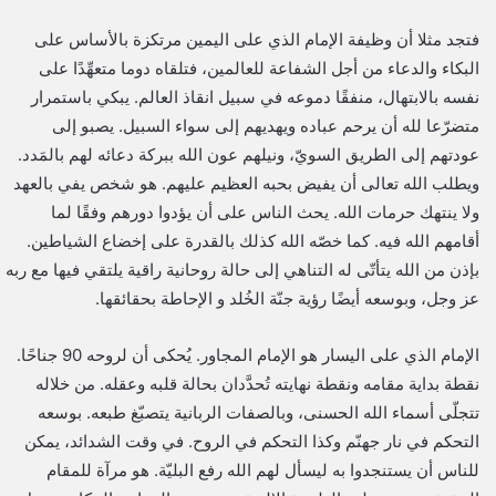
فتجد مثلا أن وظيفة الإمام الذي على اليمين مرتكزة بالأساس على
البكاء والدعاء من أجل الشفاعة للعالمين، فتلقاه دوما متعهِّدًا على
نفسه بالابتهال، منفقًا دموعه في سبيل انقاذ العالم. يبكي باستمرار
متضرّعا لله أن يرحم عباده ويهديهم إلى سواء السبيل. يصبو إلى
عودتهم إلى الطريق السويّ، ونيلهم عون الله ببركة دعائه لهم بالمَدد.
ويطلب الله تعالى أن يفيض بحبه العظيم عليهم. هو شخص يفي بالعهد
ولا ينتهك حرمات الله. يحث الناس على أن يؤدوا دورهم وفقًا لما
أقامهم الله فيه. كما خصّه الله كذلك بالقدرة على إخضاع الشياطين.
بإذن من الله يتأتّى له التناهي إلى حالة روحانية راقية يلتقي فيها مع ربه
عز وجل، وبوسعه أيضًا رؤية جنّة الخُلد و الإحاطة بحقائقها.
الإمام الذي على اليسار هو الإمام المجاور. يُحكى أن لروحه 90 جناحًا.
نقطة بداية مقامه ونقطة نهايته تُحدَّدان بحالة قلبه وعقله. من خلاله
تتجلّى أسماء الله الحسنى، وبالصفات الربانية يتصبّغ طبعه. بوسعه
التحكم في نار جهنّم وكذا التحكم في الروح. في وقت الشدائد، يمكن
للناس أن يستنجدوا به ليسأل لهم الله رفع البليّة. هو مرآة للمقام