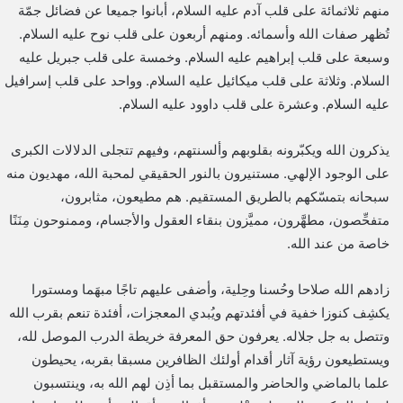
منهم ثلاثمائة على قلب آدم عليه السلام، أبانوا جميعا عن فضائل جمّة
تُظهر صفات الله وأسمائه. ومنهم أربعون على قلب نوح عليه السلام.
وسبعة على قلب إبراهيم عليه السلام. وخمسة على قلب جبريل عليه
السلام. وثلاثة على قلب ميكائيل عليه السلام. وواحد على قلب إسرافيل
عليه السلام. وعشرة على قلب داوود عليه السلام.
يذكرون الله ويكبّرونه بقلوبهم وألسنتهم، وفيهم تتجلى الدلالات الكبرى
على الوجود الإلهي. مستنيرون بالنور الحقيقي لمحبة الله، مهديون منه
سبحانه بتمسّكهم بالطريق المستقيم. هم مطيعون، مثابرون،
متفحِّصون، مطهَّرون، مميَّزون بنقاء العقول والأجسام، وممنوحون مِنَنًا
خاصة من عند الله.
زادهم الله صلاحا وحُسنا وحِلية، وأضفى عليهم تاجًا مبهَما ومستورا
يكشِف كنوزا خفية في أفئدتهم ويُبدي المعجزات، أفئدة تنعم بقرب الله
وتتصل به جل جلاله. يعرفون حق المعرفة خريطة الدرب الموصل لله،
ويستطيعون رؤية آثار أقدام أولئك الظافرين مسبقا بقربه، يحيطون
علما بالماضي والحاضر والمستقبل بما أذِن لهم الله به، وينتسبون