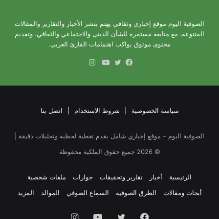
الصوفية اليوم موقع إخباري وثقافي يهتم بنشر الأخبار والتقارير والمقالات
المتنوعة، مع متابعة مستمرة للشأن الديني والاجتماعي والثقافي، وتقديم
محتوى موثوق يواكب اهتمامات القارئ العربي.
انستقرام
فيسبوك
تويتر
يوتيوب
سياسة الخصوصية
|
شروط الاستخدام
|
اتصل بنا
الصوفية اليوم – موقع إخباري شامل يقدم تغطية لحظية وتحليلات دقيقة |
©
2026
جميع حقوق الملكية محفوظة
الرئيسية
أخبار
تقارير وتحقيقات
حوارات
ملفات شخصية
أبحاث ومقالات
الطرق الصوفية
السماع الصوفي
الموالد
المزيد
فيسبوك
تويتر
يوتيوب
انستقرام