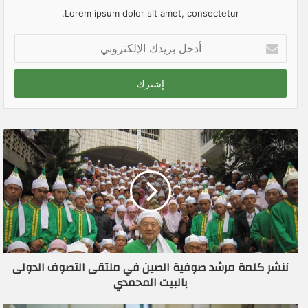
Lorem ipsum dolor sit amet, consectetur.
أ
د
خ
ل
ب
ر
ي
د
ك
ا
ل
إ
ل
ك
ت
ر
ننشر كلمة مرشد صوفية الصين في ملتقى التصوف الدولى
و
بالبيت المحمدي
ن
ي