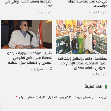
في حب مصر بمناسبة مولد
الصوفية وسفير الحب الإلهي في
مؤسسها
مصر
منذ 24 ساعة
منذ يومين
«شيخ الطريقة الشبراوية » يدعو
للحفاظ على الأمن القومي
بمشاركة الآلاف …إنطلاق إحتفالات
المصري والالتفات حول القيادة
الطرق الصوفية بمولد الإمام جابر
الجازولي الثلاثاء المقبل
منذ أسبوع واحد
منذ 7 أيام
اترك تعليقاً
لن يتم نشر عنوان بريدك الإلكتروني.
الحقول الإلزامية مشار إليها بـ
*
ا