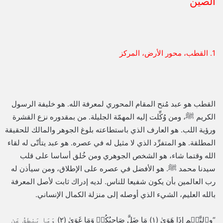
الصين
1. القطب، محور الأرض، المركز
القطب هو عبد مُنح المقام المحوري لمعرفة الله. هو خليفة الرسول
الكريم ﷺ، ومن وُكِّلت إليه المهمّة الجليلة. من بمقدوره نزع القشرة
ورؤية اللب. هو العارف الذي باستطاعته بلوغ الجوهر والمالك للحقيقة
المطلقة. هو المتفرِّد الذي لا مثيل له في عصره. هو عبد يتأتّى له لقاء
الله وقتما شاء، هو الشخص الجوهري ومن خُلق أساسا على قلب
سيدنا محمد ﷺ. هو الأفضل في عصره على الإطلاق، ومن سيأذن له
رب العالمين بأن يكون شفيعا للناس. لديه إدراك ثابت لأصل المعرفة
بالله العليم، الشيء الذي أوصله إلى منزلة الكمال الإنساني.
“وٱلنَّجۡمِ إِذَا هَوَىٰ (١) مَا ضَلَّ صَاحِبُكُمۡ وَمَا غَوَىٰ (٢) وَمَا يَنطِقُ عَنِ