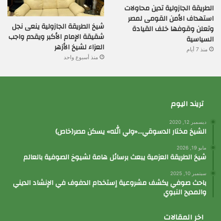
الطريقة الجازولية تدين محاولات
استهداف الأمن القومى لمصر
شيخ الطريقة الجازولية ينعى نجل
وتعلن وقوفها خلف القيادة
شقيقة الإمام الأكبر ويقدم واجب
السياسية
العزاء لشيخ الأزهر
منذ 7 أيام
منذ أسبوع واحد
تريند اليوم
ديسمبر 12, 2020
الشيخ مختار الدسوقي…«ولي الله» يسكن مصر(خاص)
مايو 19, 2026
شيخ الطريقة العزمية يبعث برسائل هامة لشيوخ الصوفية بالعالم
سبتمبر 10, 2025
باحث صوفي يكشف مشروعية إستخدام الدفوف في الإنشاد الديني
والمديح النبوي
اخر المقالات