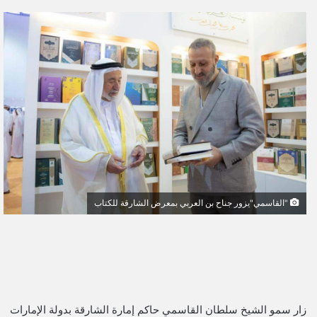
ر
س
ل
ب
ر
ي
د
ا
إ
ل
ك
ت
"القاسمي"يزور جناح بن العربي بمعرض الشارقة للكتاب
ر
و
ن
ي
ا
زار سمو الشيخ سلطان القاسمي حاكم إمارة الشارقة بدولة الإمارات