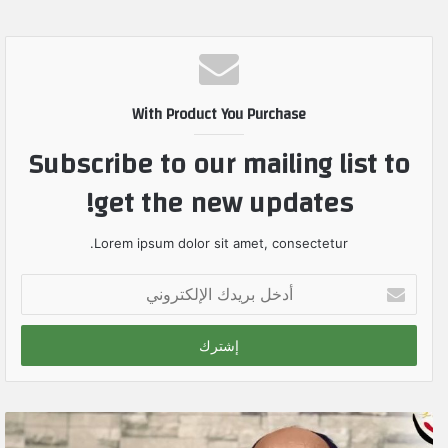
With Product You Purchase
Subscribe to our mailing list to
get the new updates!
Lorem ipsum dolor sit amet, consectetur.
أ
د
خ
ل
ب
ر
ي
د