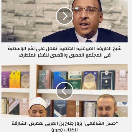
ك
ا
ل
إ
ل
ك
ت
ر
شيخ الطريقة الميرغنية الختمية: نعمل على نشر الوسطية
و
فى المجتمع المصرى والتصدى للفكر المتطرف
ن
ي
"حسن الشافعى” يزور جناح بن العربى بمعرض الشارقة
للكتاب (صور)