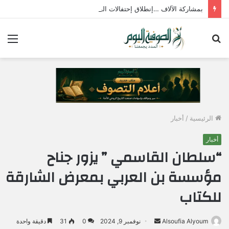
بمشاركة الآلاف …إنطلاق إحتفالات الطرق الصوفية بمولد الإمام جابر الجازولي الثلاثاء المقبل
بحث
الق
عن
الرئيسية
/
أخبار
أخبار
“سلطان القاسمي ” يزور جناح
مؤسسة بن العربي بمعرض الشارقة
للكتاب
Alsoufia Alyoum
أ
نوفمبر 9, 2024
0
31
دقيقة واحدة