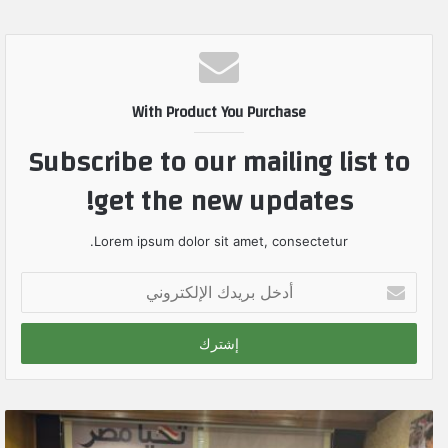
With Product You Purchase
Subscribe to our mailing list to
get the new updates!
Lorem ipsum dolor sit amet, consectetur.
أ
د
خ
ل
ب
ر
ي
د