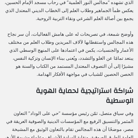
الذي تشهده “مجالس النور العلمية” في رحاب مسجد الإمام الحسين،
يعكس ظمأ الجماهير وطلاب العلم إلى الخطاب الديني المعتدل الذي
يجمع بين أصالة العلم الشرعي ونقاء التربية الروحية.
​وأوضح شمعة، في تصريحات له على هامش الفعاليات، أن سر نجاح
هذه المجالس واستقطابها لآلاف المريدين وطلاب العلم من مختلف
الأعمار والجنسيات، يكمن في اعتمادها على المنهج الوسطي الذي
يبتعد تمامًا عن الغلو والتشدد، ويُعنى ببناء الإنسان وتزكية النفس،
مشيرًا إلى أن التصوف المعتدل المستمد من الكتاب والسنة هو
الحصن الحصين للشباب في مواجهة الأفكار الهدامة.
​شراكة استراتيجية لحماية الهوية
الوسطية
​وفي سياق متصل، ثمّن رئيس مؤسسة “حي على الوداد” التعاون
المثمر والتنسيق الرفيع مع المؤسسات الدينية والصوفية العريقة في
مصر، موضحًا أن هذه المجالس تقام بالتعاون الوثيق مع ​المشيخة
العامة للطرق الصوفية، و​نقابة السادة الأشراف و​علماء وشيوخ الأزهر