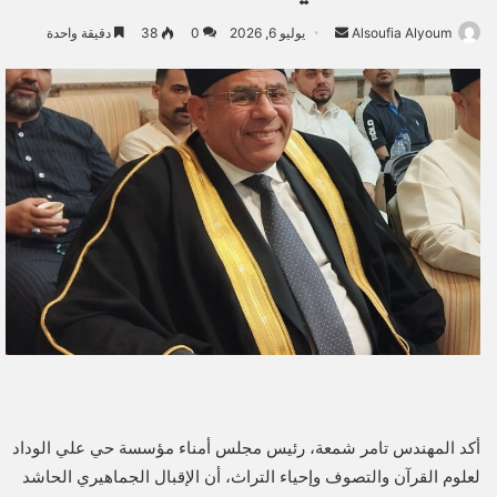
Alsoufia Alyoum
أ
يوليو 6, 2026
0
38
دقيقة واحدة
ر
س
ل
ب
ر
ي
د
ا
إ
ل
ك
ت
ر
و
ن
أكد المهندس تامر شمعة، رئيس مجلس أمناء مؤسسة حي علي الوداد
ي
لعلوم القرآن والتصوف وإحياء التراث، أن الإقبال الجماهيري الحاشد
ا