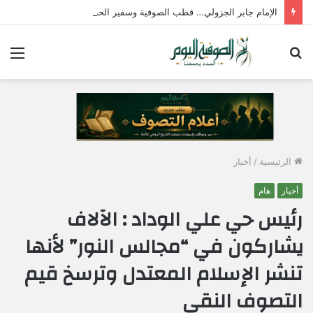
الإمام جابر الجزولي… قطب الصوفية وسفير الحب الإلهي في مصر
بحث
الق
عن
الرئيسية
/
أخبار
أخبار
هام
رئيس حي علي الوداد : الآلاف
يشاركون في “مجالس النور” لأنها
تنشر الإسلام المعتدل وترسخ قيم
التصوف النقي