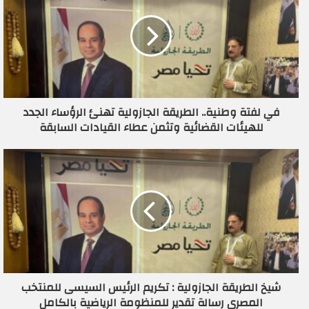
ك
ا
ل
إ
ل
ك
ت
ر
في لفتة وطنية.. الطريقة الجازولية تهنئ الرؤساء الجدد
و
للهيئات القضائية وتثمن عطاء القيادات السابقة
ن
ي
شيخ الطريقة الجازولية : تكريم الرئيس السيسى للمنتخب
المصرى رسالة تقدير للمنظومة الرياضية بالكامل