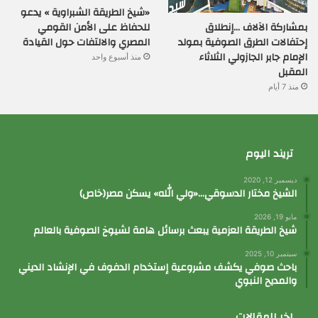
«شيخ الطريقة الشبراوية » يدعو
بمشاركة الآلاف …إنطلاق
للحفاظ على الأمن القومي
إحتفالات الطرق الصوفية بمولد
المصري والالتفات حول القيادة
الإمام جابر الجازولي الثلاثاء
منذ أسبوع واحد
المقبل
منذ 7 أيام
تريند اليوم
ديسمبر 12, 2020
الشيخ مختار الدسوقي…«ولي الله» يسكن مصر(خاص)
مايو 19, 2026
شيخ الطريقة العزمية يبعث برسائل هامة لشيوخ الصوفية بالعالم
سبتمبر 10, 2025
باحث صوفي يكشف مشروعية إستخدام الدفوف في الإنشاد الديني
والمديح النبوي
اخر المقالات