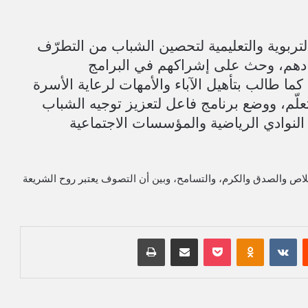
التربوية والتعليمية لتحصين الشباب من التطرّف
سادهم، وحث على إشراكهم في البرامج
ما طالب بتأهيل الآباء والأمهات لرعاية الأسرة
علّم، ووضع برنامج فاعل لتعزيز توجيه الشباب
لنوادي الرياضية والمؤسسات الاجتماعية
خلاص والصدق والكرم، والتسامح، وبين أن التصوف يعتبر روح الشريعة
‏Reddit
‏VKontakte
Odnoklassniki
بوكيت
مشاركة عبر البريد
طباعة