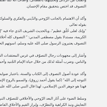
التصوف قد اختص بتحقيق مقام الإحسان.
وأكد أن الاهتمام بالجانب الرّوحي والدّيني والفكري والسلوك
بقوله تعالى
“وإنك لعلى خُلُق عظيم”، وبالحديث الشريف الذي جاء فيه “إن
الكريمة، مستدلا بقول مصطفى المدني: ” التصوف كله أخلاق
التصوف يعتبرون الرسول صلى الله عليه وسلم، اسوتهم الحسنة 
وأشار إلى مجهودات رجال التصوّف في غرس المعتقدات الصح
والناس، وضرب أمثلة لذلك من خلال حياة الإمام الجُنيد وأحمد
وأكد عودة أصول التصوف إلى الكتاب والسنة، باعتبار ضوابط
التوجه إلى الله” (كما يقول أحمد زروق)، والسمو بالروح الإن
فهذا هو جوهر الدين الإسلامي، لهذا قال النبي صلى الله عليه
وسلط الضوء على آثار البعد الرّوحي والأخلاقي للتصوّف التي
التعايش ونبذ الكراهية والتطرّف، وإبراز القيم والأخلاق الف