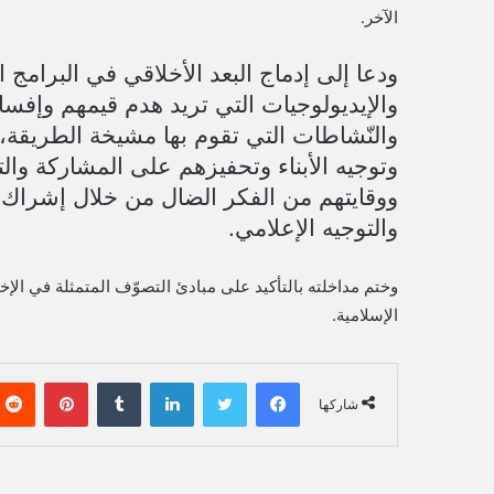
الآخر.
ودعا إلى إدماج البعد الأخلاقي في البرامج 
والإيديولوجيات التي تريد هدم قيمهم وإف
والنّشاطات التي تقوم بها مشيخة الطريقة، ك
وتوجيه الأبناء وتحفيزهم على المشاركة والت
ووقايتهم من الفكر الضال من خلال إشراك ا
والتوجيه الإعلامي.
وختم مداخلته بالتأكيد على مبادئ التصوّف المتمثلة في الإ
الإسلامية.
فيسبوك
تويتر
لينكدإن
‏Tumblr
بينتيريست
شاركها