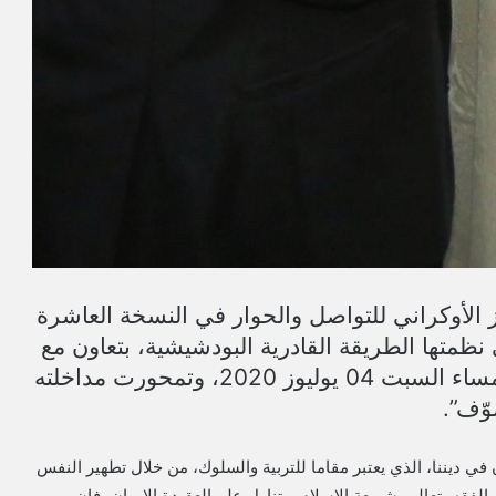
ز الأوكراني للتواصل والحوار في النسخة العاشرة
نظمتها الطريقة القادرية البودشيشية، بتعاون مع
مؤسسة الملتقى ومؤسسة الجمال، وذلك مساء السبت 04 يوليوز 2020، وتمحورت مداخلته
وّف”.
 في ديننا، الذي يعتبر مقاما للتربية والسلوك، من خلال تطهير النفس
لفقه بتعاليم شريعة الإسلام، وتناول علم العقيدة الإيمان، فإن