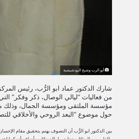
أبو الرب وشيخ البودشيشية
شارك الدكتور عماد ابو الرُّب، رئيس المرك
من فعاليات “ليالي الوصال، ذكر وفكر” التي 
حول موضوع “البعد الروحي والأخلاقي للتص
بين الدكتور ابو الرُّب أن التصوف يهتم بتحقيق مقام الإحسان
والقلب من الرذائل وتحليتهما بالفضائل، وأضاف أنه كما اهتم ا