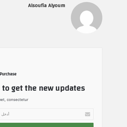
Alsoufia Alyoum
 Purchase
t to get the new updates!
et, consectetur.
أ
د
خ