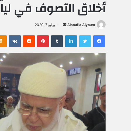
أخلاق التصوف في ليا
Alsoufia Alyoum
أ
يوليو 7, 2020
ر
فيسبوك
تويتر
لينكدإن
‏Tumblr
بينتيريست
‏Reddit
‏VKontakte
س
ل
ب
ر
ي
د
ا
إ
ل
ك
ت
ر
و
ن