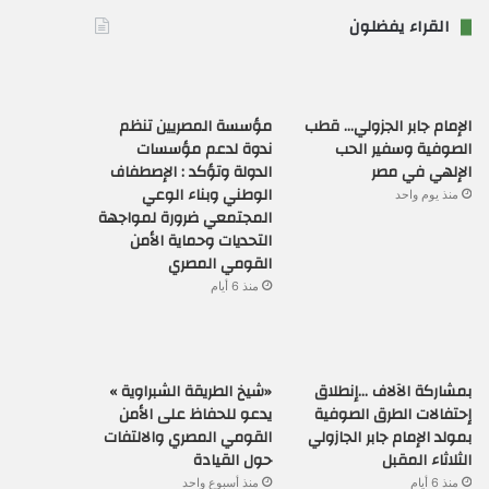
القراء يفضلون
الإمام جابر الجزولي… قطب
مؤسسة المصريين تنظم
الصوفية وسفير الحب
ندوة لدعم مؤسسات
الإلهي في مصر
الدولة وتؤكد : الإصطفاف
الوطني وبناء الوعي
منذ يوم واحد
المجتمعي ضرورة لمواجهة
التحديات وحماية الأمن
القومي المصري
منذ 6 أيام
بمشاركة الآلاف …إنطلاق
«شيخ الطريقة الشبراوية »
إحتفالات الطرق الصوفية
يدعو للحفاظ على الأمن
بمولد الإمام جابر الجازولي
القومي المصري والالتفات
الثلاثاء المقبل
حول القيادة
منذ 6 أيام
منذ أسبوع واحد