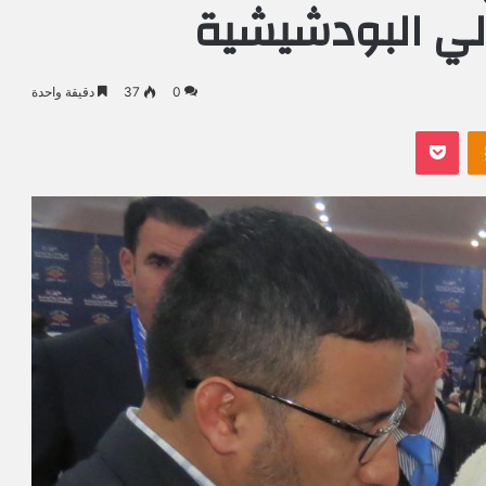
لي البودشيشية
0
37
دقيقة واحدة
Odnoklassniki
بوكيت