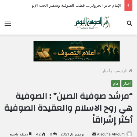
الإمام جابر الجزولي… قطب الصوفية وسفير الحب الإلهي في مصر
بحث
الق
عن
الرئيسية
/
أخبار
أخبار
هام
“مرشد صوفية الصين” : الصوفية
هي روح الاسلام والعقيدة الصوفية
أكثر إشراقاً
Alsoufia Alyoum
أ
نوفمبر 6, 2021
0
42
دقيقة واحدة