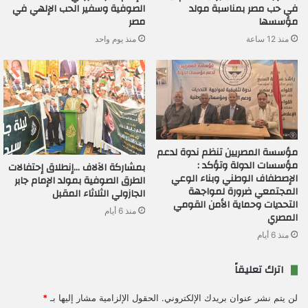
في حب مصر بمناسبة مولد
الصوفية وسفير الحب الإلهي في
مؤسسها
مصر
منذ 12 ساعة
منذ يوم واحد
مؤسسة المصريين تنظم ندوة لدعم
مؤسسات الدولة وتؤكد :
بمشاركة الآلاف …إنطلاق إحتفالات
الإصطفاف الوطني وبناء الوعي
الطرق الصوفية بمولد الإمام جابر
المجتمعي ضرورة لمواجهة
الجازولي الثلاثاء المقبل
التحديات وحماية الأمن القومي
منذ 6 أيام
المصري
منذ 6 أيام
اترك تعليقاً
لن يتم نشر عنوان بريدك الإلكتروني.
الحقول الإلزامية مشار إليها بـ
*