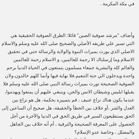
في مكة المكرمة .
وأضاف “مرشد صوفية الصين” قائلا: الطرق الصوفية الحقيقية هي
التي تسير علي طريقه الأصلي والصحيح صلى الله عليه وسلم والاسلام
الاصلي الذي يورث بميراث النبوة والولاية والرسالة حتي في تحقيق
الاسلام وما إرسلناك الا رحمة للعالمين، و الاسلام رحمة للعالمين
والعالم كله والبشرية جمعاء مسلمون يتمتعون في الحياة الدنيا برحم
واحدة ويدخلون الي جنة التنعيم،فلا نهاية فيها وأنما كلهم خالدون،ولان
الصوفية الصحيحة تورث بميراث رسالة النبي صلى الله عليه وسلم فلا
يقبلها ابليس وشيطان الانس والجن، وينبغي عليهم أن يمنعوا ويهدموا،
عندما يكون هناك نزاع عنيف ، قم بتمييزه بحكمة، هل هو نزاع بين
العدل والشر ،أو خلاف بين الخطأ والحقيقة، هل صحيح أن الساعين إلى
الحق يستطيعون السير في طريق الحق في الدنيا والآخرة من أجل
الحصول على المعرفة الصحيحة والترقية ، أم أنه خلاف بين الجاهل
والمضلل ، وخاصة عدو الإسلام؟