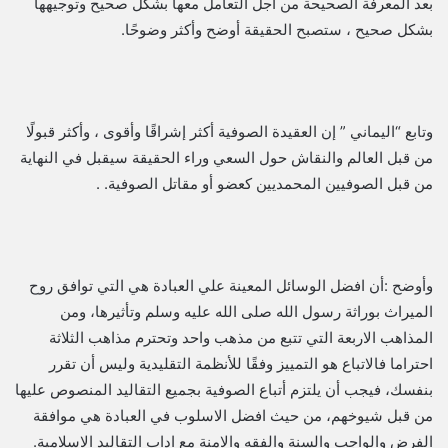
بعد المعرفة الصحيحة من أجل التعامل معها بشكل صحيح وتوجيهها
بشكل صحيح ، ستصبح الحقيقة أوضح وأكثر وضوحًا.
وتابع “اليماني ” إن العقيدة الصوفية أكثر إشراقًا وأقوى ، وأكثر قبولًا
من قبل العالم والنقاش حول السعي وراء الحقيقة سيقبل في النهاية
من قبل الصوفيين المحمديين كعضو أو مقاتل الصوفية. .
وأوضح :أن افضل الوسائل المعينة علي العبادة هي التي توافق روح
الميراث بوراثة رسول الله صلى الله عليه وسلم وتأثيرها، ومن
المذاهب الاربعة التي تتبع من مذهب واحد وتحترم مذاهب الثلاثة
احتراما فالاتباع هو التمييز وفقًا للأنظمة التقليدية وليس أن تقرر
بنفسك، فيجب أن يلتزم أتباع الصوفية بجميع التقاليد المنصوص عليها
من قبل شيوخهم، من حيث افضل الاسلوب في العبادة هي موافقة
الفرض والواجب والسنة والفقه والامنة مع اداب التقاليد الاسلامية.