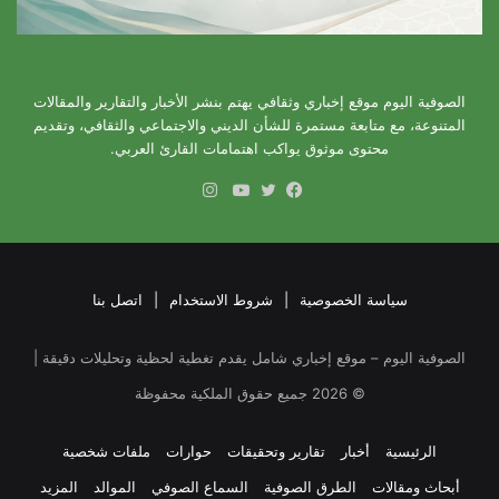
الصوفية اليوم موقع إخباري وثقافي يهتم بنشر الأخبار والتقارير والمقالات
المتنوعة، مع متابعة مستمرة للشأن الديني والاجتماعي والثقافي، وتقديم
محتوى موثوق يواكب اهتمامات القارئ العربي.
انستقرام
فيسبوك
تويتر
يوتيوب
سياسة الخصوصية
|
شروط الاستخدام
|
اتصل بنا
الصوفية اليوم – موقع إخباري شامل يقدم تغطية لحظية وتحليلات دقيقة |
©
2026
جميع حقوق الملكية محفوظة
الرئيسية
أخبار
تقارير وتحقيقات
حوارات
ملفات شخصية
أبحاث ومقالات
الطرق الصوفية
السماع الصوفي
الموالد
المزيد