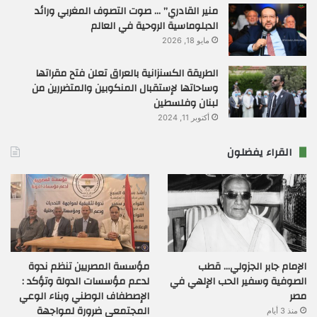
منير القادري” … صوت التصوف المغربي ورائد
الدبلوماسية الروحية في العالم
مايو 18, 2026
الطريقة الكسنزانية بالعراق تعلن فتح مقراتها
وساحاتها لإستقبال المنكوبين والمتضررين من
لبنان وفلسطين
أكتوبر 11, 2024
القراء يفضلون
الإمام جابر الجزولي… قطب
مؤسسة المصريين تنظم ندوة
الصوفية وسفير الحب الإلهي في
لدعم مؤسسات الدولة وتؤكد :
مصر
الإصطفاف الوطني وبناء الوعي
المجتمعي ضرورة لمواجهة
منذ 3 أيام