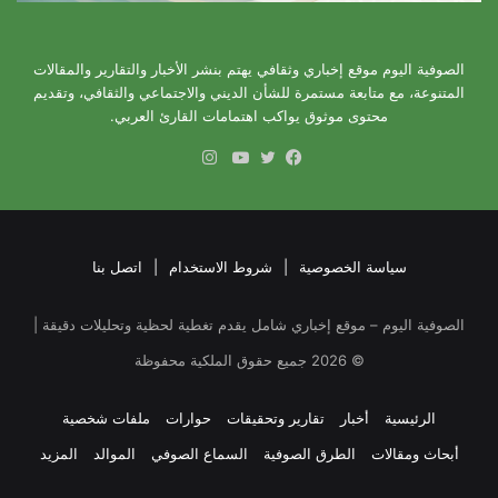
الصوفية اليوم موقع إخباري وثقافي يهتم بنشر الأخبار والتقارير والمقالات
المتنوعة، مع متابعة مستمرة للشأن الديني والاجتماعي والثقافي، وتقديم
محتوى موثوق يواكب اهتمامات القارئ العربي.
انستقرام
فيسبوك
تويتر
يوتيوب
سياسة الخصوصية
|
شروط الاستخدام
|
اتصل بنا
الصوفية اليوم – موقع إخباري شامل يقدم تغطية لحظية وتحليلات دقيقة |
©
2026
جميع حقوق الملكية محفوظة
الرئيسية
أخبار
تقارير وتحقيقات
حوارات
ملفات شخصية
أبحاث ومقالات
الطرق الصوفية
السماع الصوفي
الموالد
المزيد