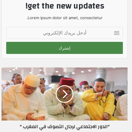
get the new updates!
Lorem ipsum dolor sit amet, consectetur.
أ
د
خ
ل
ب
ر
ي
د
ك
ا
ل
إ
ل
ك
ت
ر
"الدور الاجتماعي لرجال التصوف في المغرب "
و