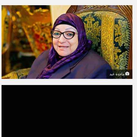
ر
س
ل
ب
ر
ي
د
ا
إ
ل
ماجدة عيد
ك
ت
ر
و
ن
ي
ا