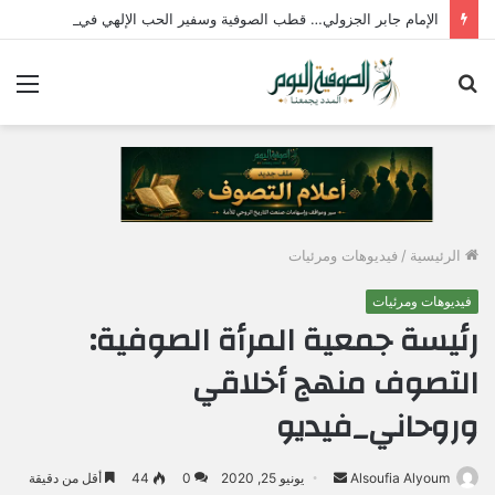
الإمام جابر الجزولي… قطب الصوفية وسفير الحب الإلهي في مصر
بحث
الق
عن
الرئيسية
/
فيديوهات ومرئيات
فيديوهات ومرئيات
رئيسة جمعية المرأة الصوفية:
التصوف منهج أخلاقي
وروحاني_فيديو
Alsoufia Alyoum
أ
يونيو 25, 2020
0
44
أقل من دقيقة