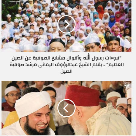
د
ك
ا
ل
إ
ل
ك
ت
ر
"نبوءات رسول الله وأقوال مشايخ الصوفية عن الصين
و
العظيم" .. بقلم الشيخ عبدالرؤوف اليمانى مرشد صوفية
ن
الصين
ي