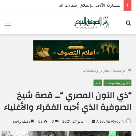
بمشاركة الآلاف …إنطلاق إحتفالات الطرق الصوفية بمولد الإمام جابر الجازولي الثلاثاء المقبل
بحث
الق
عن
الرئيسية
/
تقارير وتحقيقات
تقارير وتحقيقات
هام
“ذي النون المصري “… قصة شيخ
الصوفية الذي أحبه الفقراء والأغنياء
Alsoufia Alyoum
أ
مايو 27, 2021
0
62
دقيقة واحدة
ر
س