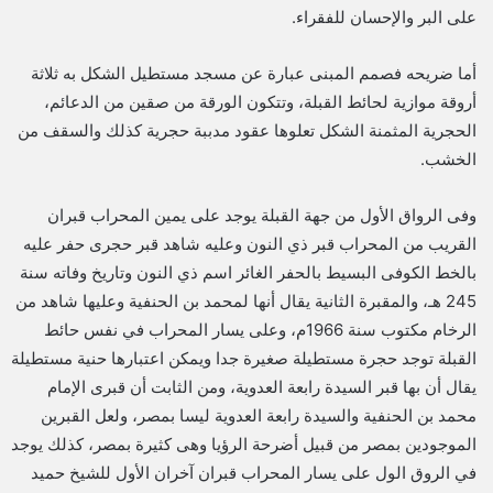
على البر والإحسان للفقراء.
أما ضريحه فصمم المبنى عبارة عن مسجد مستطيل الشكل به ثلاثة
أروقة موازية لحائط القبلة، وتتكون الورقة من صقين من الدعائم،
الحجرية المثمنة الشكل تعلوها عقود مدببة حجرية كذلك والسقف من
الخشب.
وفى الرواق الأول من جهة القبلة يوجد على يمين المحراب قبران
القريب من المحراب قبر ذي النون وعليه شاهد قبر حجرى حفر عليه
بالخط الكوفى البسيط بالحفر الغائر اسم ذي النون وتاريخ وفاته سنة
245 هـ، والمقبرة الثانية يقال أنها لمحمد بن الحنفية وعليها شاهد من
الرخام مكتوب سنة 1966م، وعلى يسار المحراب في نفس حائط
القبلة توجد حجرة مستطيلة صغيرة جدا ويمكن اعتبارها حنية مستطيلة
يقال أن بها قبر السيدة رابعة العدوية، ومن الثابت أن قبرى الإمام
محمد بن الحنفية والسيدة رابعة العدوية ليسا بمصر، ولعل القبرين
الموجودين بمصر من قبيل أضرحة الرؤيا وهى كثيرة بمصر، كذلك يوجد
في الروق الول على يسار المحراب قبران آخران الأول للشيخ حميد