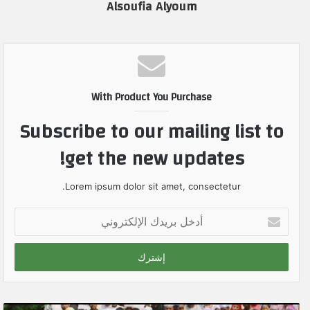
Alsoufia Alyoum
With Product You Purchase
Subscribe to our mailing list to
get the new updates!
Lorem ipsum dolor sit amet, consectetur.
أ
د
خ
ل
ب
ر
ي