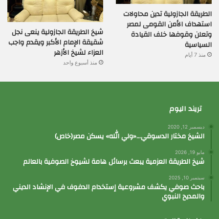
الطريقة الجازولية تدين محاولات
استهداف الأمن القومى لمصر
شيخ الطريقة الجازولية ينعى نجل
وتعلن وقوفها خلف القيادة
شقيقة الإمام الأكبر ويقدم واجب
السياسية
العزاء لشيخ الأزهر
منذ 7 أيام
منذ أسبوع واحد
تريند اليوم
ديسمبر 12, 2020
الشيخ مختار الدسوقي…«ولي الله» يسكن مصر(خاص)
مايو 19, 2026
شيخ الطريقة العزمية يبعث برسائل هامة لشيوخ الصوفية بالعالم
سبتمبر 10, 2025
باحث صوفي يكشف مشروعية إستخدام الدفوف في الإنشاد الديني
والمديح النبوي