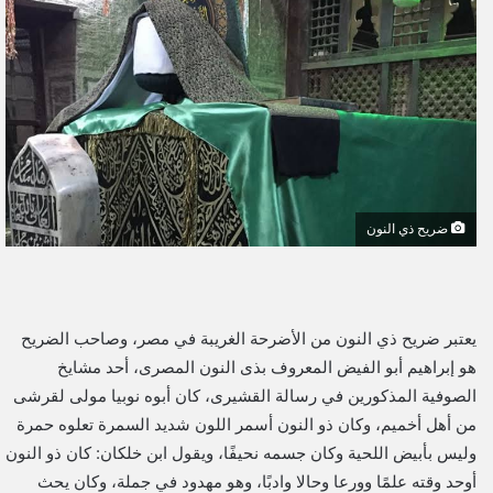
ل
ب
ر
ي
د
ا
إ
ل
ضريح ذي النون
ك
ت
ر
و
يعتبر ضريح ذي النون من الأضرحة الغريبة في مصر، وصاحب الضريح
ن
هو إبراهيم أبو الفيض المعروف بذى النون المصرى، أحد مشايخ
ي
الصوفية المذكورين في رسالة القشيرى، كان أبوه نوبيا مولى لقرشى
ا
من أهل أخميم، وكان ذو النون أسمر اللون شديد السمرة تعلوه حمرة
وليس بأبيض اللحية وكان جسمه نحيفًا، ويقول ابن خلكان: كان ذو النون
أوحد وقته علمًا وورعا وحالا وادبًا، وهو مهدود في جملة، وكان يحث