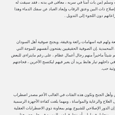
ه وسلم (من بات آمنا في سربه ، معافى في بدنه ، فقد سيقت له
صلاح ذات البين وعتق الرقاب وإبعاد العباد عن سفك الدماء وهذا
اعاتهم دون اللجوء إلى التدويل .
عة ولهم فيه اسهامات رائعة ودقيقة، ويجنح صوفية أهل السودان
المحمدية .إن الصوفية الحقيقيين يفتحون أنفسهم للموجة التي
شيئاً ماخيراً منهم رجال أعمال عظام ، على رغم مايتراءى للبعض
داخلهم تيار هابط يريد أن يعبر فيهم ليكتسح الآخرين ، فحاجتهم
وثبة حب.
ن وأهل الجنح وتكون هذه الفئات في الغالب الأعم مصدر اضطراب
 العلاج والرعاية والمواساة ، ومهما بلغت كفاءة الأجهزة الرسمية
إن الدور الإصلاحي للشيوخ يهتم بمعاونة ذوي الاضطرابات العقلية
ور ، ونحاول فيما يلي أن نتطرق لدور المسيد في حل بعض هذا