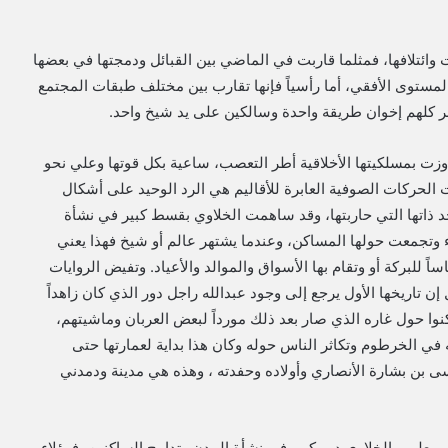
 وائتلافها، فمثلما قاربت في الماضي بين القبائل ودمجتها في بعضها
المستوى الأفقي، أما رأسياً فإنها تقارب بين مختلف طبقات المجتمع
اجر كلهم إخوان طريقة واحدة وسالكين على يد شيخ واحد.
اوزت بمسلكيتها الأخلاقية أطر التعصب، ساعية بكل قوتها وعلي نحو
الحركات الصوفية العابرة للأقاليم هي الرد الوحيد على أشكال
حد ذاتها التي حاربتها، وقد ساهمت الخلاوي بقسط كبير في نشأة
اء وتجمعت حولها المساكن، وعندما يشتهر عالم أو شيخ فهذا يعني
ساً للبركة أو وتقام بها الأسواق والموالد والأعياد. وتفيض الروايات
ن تاريخها الأول يرجع إلى وجود عبدالله راجل دور الذي كان زاهداً
نوا حول غاره الذي صار بعد ذلك مورداً لبعض العربان وماشيتهم،
 في الخرطوم وتكاثر الناس حوله وكان هذا بداية لعمارتها حتى
بن بشارة الأنصاري وأولاده وحفدته ، وهذه هي مدينة ودمدني
 ومعلمي الخلاوي دور كبير في نشأة المدن وتدامج الساكنين، فهؤلاء