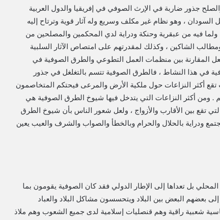
الصلح جذور ضاربة في الإرث الصوفي في إفريقيا والدول العربية
ل السودان ، وهو نظام غير مكلف وسريع وله آثار قوية وترتاح إليه
ولما فيه من عبقرية وحنكة ودراية لدي المحكمين والمصلحين من
مطالب الشاكين ، وكذلك لمقدرتهم على امتصاص الآثار السلبية
ولعل المقارنة بين منظمات العمل التطوعي والطرق الصوفية في
 في هذا النشاط ، فالطرق الصوفية تتسم بالتغلغل في جذور
تقع أكثر النزاعات حول ملكية الأرض والمرعى فيحتكم المتخاصمون
 ومن أكثر النزاعات التي يتدخل فيها شيوخ الطرق الصوفية هي
تي تقع بين الأقارب والأزواج ، ولعل شعور الناس بأن شيوخ الطرق
تمع ودراية بالحلال والحرام وبالخطأ والصواب والشرف والعيب يعين
المحلي بل تعداها إلى الإطار الدولي فقد كان الصوفية يقومون بما
 إلى بعضهم البعض بين البلاد ويتحسسون مشاكل البلاد والعباد
اسية شعبية راقية وهم قنصليات إسلامية لدى جميع الشعوب وهم ملاذ