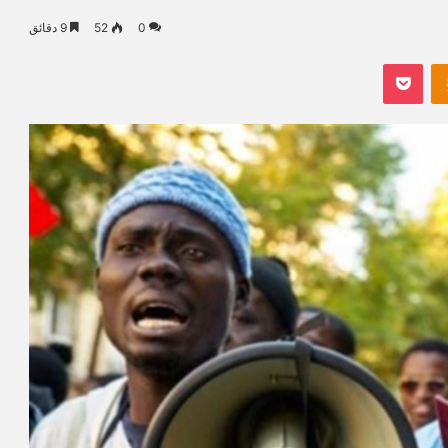
0
52
9 دقائق
Odnoklassniki
بوكيت