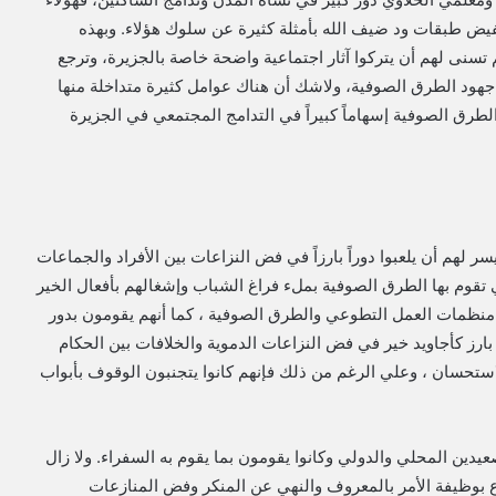
فيض طبقات ود ضيف الله بأمثلة كثيرة عن سلوك هؤلاء. وبهذه
تسنى لهم أن يتركوا آثار اجتماعية واضحة خاصة بالجزيرة، وترجع
هود الطرق الصوفية، ولاشك أن هناك عوامل كثيرة متداخلة منها
ق الصوفية إسهاماً كبيراً في التدامج المجتمعي في الجزيرة
 لهم أن يلعبوا دوراً بارزاً في فض النزاعات بين الأفراد والجماعات
تي تقوم بها الطرق الصوفية بملء فراغ الشباب وإشغالهم بأفعال الخير
ن منظمات العمل التطوعي والطرق الصوفية ، كما أنهم يقومون بدور
بارز كأجاويد خير في فض النزاعات الدموية والخلافات بين الحكام
لاستحسان ، وعلي الرغم من ذلك فإنهم كانوا يتجنبون الوقوف بأبواب
يدين المحلي والدولي وكانوا يقومون بما يقوم به السفراء. ولا زال
اع بوظيفة الأمر بالمعروف والنهي عن المنكر وفض المنازعات