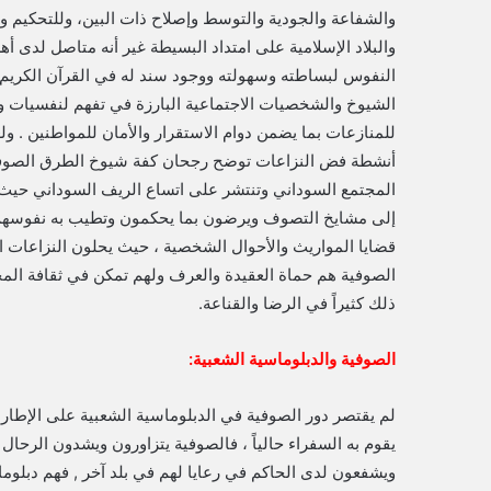
والشفاعة والجودية والتوسط وإصلاح ذات البين، وللتحكيم و
والبلاد الإسلامية على امتداد البسيطة غير أنه متاصل لدى أه
النفوس لبساطته وسهولته ووجود سند له في القرآن الكريم 
الشيوخ والشخصيات الاجتماعية البارزة في تفهم لنفسيات و
للمنازعات بما يضمن دوام الاستقرار والأمان للمواطنين . 
أنشطة فض النزاعات توضح رجحان كفة شيوخ الطرق الصوفية
المجتمع السوداني وتنتشر على اتساع الريف السوداني حيث 
إلى مشايخ التصوف ويرضون بما يحكمون وتطيب به نفوسهم .
قضايا المواريث والأحوال الشخصية ، حيث يحلون النزاعات ال
الصوفية هم حماة العقيدة والعرف ولهم تمكن في ثقافة المج
ذلك كثيراً في الرضا والقناعة.
الصوفية والدبلوماسية الشعبية:
لم يقتصر دور الصوفية في الدبلوماسية الشعبية على الإطار 
يقوم به السفراء حالياً ، فالصوفية يتزاورون ويشدون الرحال
ويشفعون لدى الحاكم في رعايا لهم في بلد آخر , فهم دبلوم