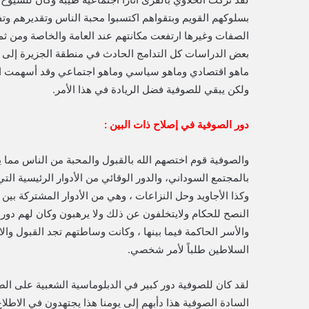
بسلوكهم القويم وبتقواهم اكتسبوا محبة الناس وتقديرهم وت
الصفات وغيرها ارتفعت مكانتهم عند العامة والخاصة ومن ثم 
بعض الدراسات كل التدامج الحادث في منطقة الجزيرة إلى ج
ماهو اقتصادي وماهو سياسي وماهو اجتماعي وقد أسهمت الطر
ولكن يبقي للصوفية فضل الريادة في هذا الأمر.
دور الصوفية في إصلاح ذات البين :
والصوفية قوم اختصهم الله بالقبول والمحبة من الناس مما يسر
بالمجتمع السوداني، والدور الوقائي من الأدوار الرئيسية ال
وكذا الأجاويد وحل النزاعات ، وهي من الأدوار المشتركة بي
النصح للحكام ولايتخلفون عن ذلك ولا يرهبون وكان لهم دور 
والأسر الحاكمة فيما بينها ، وكانت وساطتهم تجد القبول وا
السلاطين طلباً لأمر شخصي.
لقد كان للصوفية دور كبير في الدبلوماسية الشعبية على الصع
السادة الصوفية هذا دأبهم إلى يومنا هذا يجتهدون في الاطل