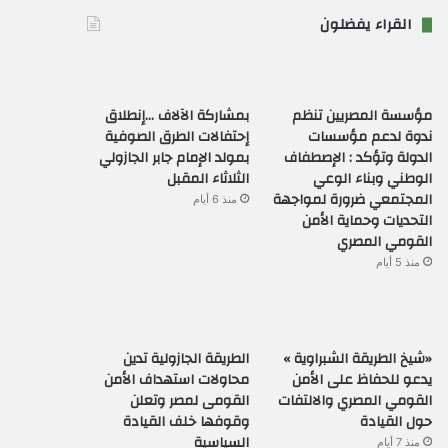
القراء يفضلون
مؤسسة المصريين تنظم
بمشاركة الآلاف …إنطلاق
ندوة لدعم مؤسسات
إحتفالات الطرق الصوفية
الدولة وتؤكد : الإصطفاف
بمولد الإمام جابر الجازولي
الوطني وبناء الوعي
الثلاثاء المقبل
المجتمعي ضرورة لمواجهة
منذ 6 أيام
التحديات وحماية الأمن
القومي المصري
منذ 5 أيام
«شيخ الطريقة الشبراوية »
الطريقة الجازولية تدين
يدعو للحفاظ على الأمن
محاولات استهداف الأمن
القومي المصري والالتفات
القومى لمصر وتعلن
حول القيادة
وقوفها خلف القيادة
السياسية
منذ 7 أيام