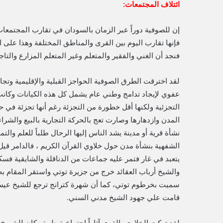
ائتلاف المجتمعات:
إن للصوفية دوراً عبر الزمان بالسودان في تقارب المجتمعات
فإنها تقارب اليوم بين القرى والمناطق المختلفة وهذا على 
فنجد أن الغني والفقير والمتعلم وغير المتعلم المزارع والت
لقد اخترقت الطرق الصوفية الحواجز القبلية والإقليمية وتج
عفوي لإيجاد تدامج وطني عام يشمل كل هذه الكيانات وكانت 
التجزئية ولكنها أقل خطورة من التجزئة رغم أنها تجزئة في 
المدن وازدهارها وصارت تعج بالحركة التجارية بالبيع والشر
نشأة قرية أو مدينة يشد الناس إليها الرحال طلباً للعلم والتما
الشفهية بنشأة مدن حول خلاوي القرآن الكريم ، فالدامر قيل إ
يتعبد في غار فتمر عليه جماعات من الدناقلة والشايقية فسك
والشيخ أرباب العقائد خرج من جزيرة توتي واستقر المقام به
سميت بخرطوم توتي، كما أن شهرة كترانج ترجع للشيخ عيسى 
قامت علي جهود الشيخ مدني السني.
لقد تركت الخلاوي بالقرى آثاراً اجتماعية طيبة وكان للشيوخ