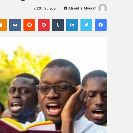
Alsoufia Alyoum
أ
يونيو 25, 2020
ر
فيسبوك
تويتر
لينكدإن
‏Tumblr
بينتيريست
‏Reddit
‏VKontakte
س
ل
ب
ر
ي
د
ا
إ
ل
ك
ت
ر
و
ن
ي
ا