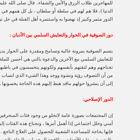
للمهاجرين طلاب الرزق والأمن والشفاء.. قال صلى الله علي
الدنيا )، فلا هم لهم في سلطة أو سلطان ، بل كل همهم في إ
الدور مثمر وكبير إذ نهضوا به واستثمره أهل القبلة في حل نز
دور الصوفية في الحوار والتعايش السلمي بين الأديان :
يتسم الصوفية بمرونة عالية وتسامح ومقدرة على الحوار بدي
للتعايش السلمي مع الآخرين والدعوة بالتي هي أحسن للملة 
تجتاجهم وهم لثقتهم بأنفسهم ولكونهم يتحسسون في باطنهم 
من أن التصوف رؤية ونشوة ووجد وهذا الشيء الذي انساب في 
إلى أن ينشروا حولهم ماقد هبط إليهم هذه الحاجة يحسونها 
الدور الإصلاحي:
إن المجتمعات بصورة عامة لاتخلو من وجود فئات المنحرفي
أمني وخلل اجتماعي إذا أهمل أمرها ، وتحتاج هذه الفئات إلى
فإنها بحاجة للمساعدة الشعبية للحصول على العلاج الناجع . 
والنفسية ورعاية الأحداث ومكافحة المخدرات والبغاء والخم