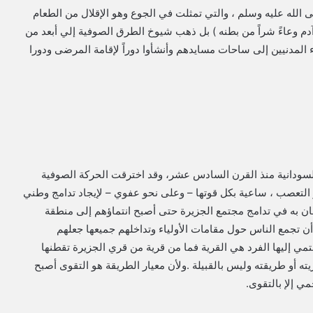
 الله عليه وسلم ، والتي تمثلت في الجوع وهو الإقلال من الطعام
آدم وعاءً شراً من بطنه ) بل ذهب شيوخ الطرق الصوفية إلي أبعد من
 المدنيين إلى ساحات مسايدهم وأنشأوا دوراً لإقامة المرضى ودورا
 السودانية منذ القرن السادس عشر، وقد اخترقت الحركة الصوفية
طر التعصب ، ساعية بكل قوتها – وعلى نحو عفوي – لإيجاد تدامج وطني
ان به في تدامج مجتمع الجزيرة حتى أصبح انتماؤهم إلى منطقة
ن تجمع الناس حول مقامات الأولياء وتداخلهم جميعها جعلهم
نتمي إليها الفرد هي القرية فما من قرية من قري الجزيرة تقطنها
ته أو طريقته وليس بالقبيلة .ولأن معيار الطريقة هو التقوى أصبح
ي إلإ بالتقوى.