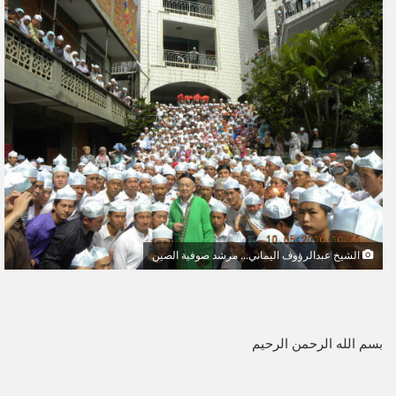
ل
ب
ر
ي
د
ا
إ
ل
ك
ت
ر
و
الشيخ عبدالرؤوف اليماني... مرشد صوفية الصين
ن
ي
ا
بسم الله الرحمن الرحيم