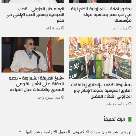
بحضور الآلاف …الجازولية تنظم ليلة
الإمام جابر الجزولي… قطب
في حب مصر بمناسبة مولد
الصوفية وسفير الحب الإلهي في
مؤسسها
مصر
منذ 3 أيام
منذ 4 أيام
«شيخ الطريقة الشبراوية » يدعو
للحفاظ على الأمن القومي
بمشاركة الآلاف …إنطلاق إحتفالات
المصري والالتفات حول القيادة
الطرق الصوفية بمولد الإمام جابر
الجازولي الثلاثاء المقبل
منذ أسبوع واحد
منذ أسبوع واحد
اترك تعليقاً
لن يتم نشر عنوان بريدك الإلكتروني.
الحقول الإلزامية مشار إليها بـ
*