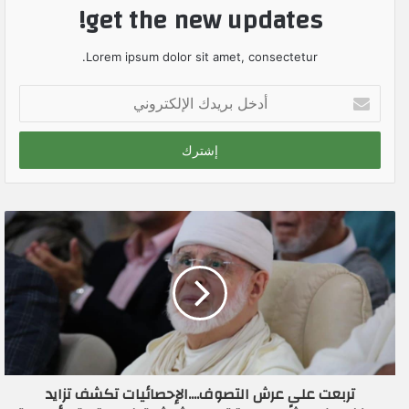
get the new updates!
Lorem ipsum dolor sit amet, consectetur.
أ
د
خ
ل
ب
ر
ي
د
ك
ا
ل
إ
ل
ك
ت
ر
تربعت على عرش التصوف....الإحصائيات تكشف تزايد
و