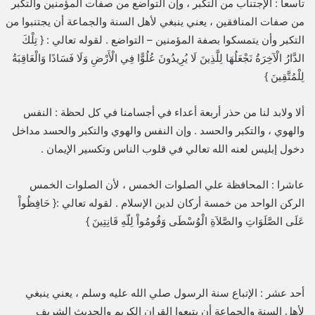
تاسعا : الإجتناب من التكبر ، وإن التواضع من صفات المؤمنين والتكبر
من صفات المنافقين ، يعني ينبغي لأهل السنة والجماعة أن يجتنبوا من
التكبر وأن يتمسكوا بصفة المؤمنين – التواضع . لقوله تعالي : { تِلْكَ
الدَّارُ الْآخِرَةُ نَجْعَلُهَا لِلَّذِينَ لَا يُرِيدُونَ عُلُوًّا فِي الْأَرْضِ وَلَا فَسَادًا وَالْعَاقِبَةُ
لِلْمُتَّقِينَ }
ألا ولابد لنا من حذر أربعة أعداء في أجسامنا في كل لحظة : النفس
والهوي ، والتكبر والحسد . وإن النفس والهوي والتكبر والحسد مداخل
دخول إبليس لعنه الله تعالي في قلوب الناس وتكسير الإيمان .
عاشرا : المحافظة علي الصلوات الخمس ، لأن الصلوات الخمس
الركن الواحد من خمسة أركان لدين الإسلام . لقوله تعالي :{ حَافِظُواْ
عَلَى الصَّلَوَاتِ والصَّلاَةِ الْوُسْطَى وَقُومُواْ لِلّهِ قَانِتِينَ }
أحد عشر : الإتباع سنة الرسول صلي الله عليه وسلم ، يعني ينبغي
لأهل السنة والجماعة أن يتبعوا القران الكريم والحديث الشريف