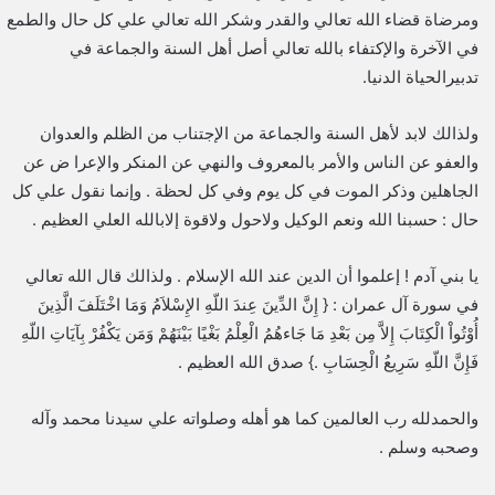
ومرضاة قضاء الله تعالي والقدر وشكر الله تعالي علي كل حال والطمع
في الآخرة والإكتفاء بالله تعالي أصل أهل السنة والجماعة في
تدبيرالحياة الدنيا.
ولذالك لابد لأهل السنة والجماعة من الإجتناب من الظلم والعدوان
والعفو عن الناس والأمر بالمعروف والنهي عن المنكر والإعرا ض عن
الجاهلين وذكر الموت في كل يوم وفي كل لحظة . وإنما نقول علي كل
حال : حسبنا الله ونعم الوكيل ولاحول ولاقوة إلابالله العلي العظيم .
يا بني آدم ! إعلموا أن الدين عند الله الإسلام . ولذالك قال الله تعالي
في سورة آل عمران : { إِنَّ الدِّينَ عِندَ اللّهِ الإِسْلاَمُ وَمَا اخْتَلَفَ الَّذِينَ
أُوْتُواْ الْكِتَابَ إِلاَّ مِن بَعْدِ مَا جَاءهُمُ الْعِلْمُ بَغْيًا بَيْنَهُمْ وَمَن يَكْفُرْ بِآيَاتِ اللّهِ
فَإِنَّ اللّهِ سَرِيعُ الْحِسَابِ .} صدق الله العظيم .
والحمدلله رب العالمين كما هو أهله وصلواته علي سيدنا محمد وآله
وصحبه وسلم .