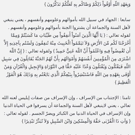
وَبِعَهْدِ اللّهِ أَوْفُواْ ذَلِكُمْ وَصَّاكُم بِهِ لَعَلَّكُمْ تَذَكَّرُونَ }
سابعا : الجهاد في سبيل الله بأموالهم وعلومهم وأنفسهم ، يعني ينبغي
لأهل السنة والجماعة أن يشتروا الجنة بأموالهم وعلومهم وأنفسهم .
لقوله تعالي : { يَا أَيُّهَا الَّذِينَ آمَنُواْ أَنفِقُواْ مِن طَيِّبَاتِ مَا كَسَبْتُمْ وَمِمَّا
أَخْرَجْنَا لَكُم مِّنَ الأَرْضِ وَلاَ تَيَمَّمُواْ الْخَبِيثَ مِنْهُ تُنفِقُونَ وَلَسْتُم بِآخِذِيهِ إِلاَّ
أَن تُغْمِضُواْ فِيهِ وَاعْلَمُواْ أَنَّ اللّهَ غَنِيٌّ حَمِيدٌ } ولقوله تعالي : { إِنَّ اللّهَ
اشْتَرَى مِنَ الْمُؤْمِنِينَ أَنفُسَهُمْ وَأَمْوَالَهُم بِأَنَّ لَهُمُ الجَنَّةَ يُقَاتِلُونَ فِي سَبِيلِ
اللّهِ فَيَقْتُلُونَ وَيُقْتَلُونَ وَعْدًا عَلَيْهِ حَقًّا فِي التَّوْرَاةِ وَالإِنجِيلِ وَالْقُرْآنِ وَمَنْ
أَوْفَى بِعَهْدِهِ مِنَ اللّهِ فَاسْتَبْشِرُواْ بِبَيْعِكُمُ الَّذِي بَايَعْتُم بِهِ وَذَلِكَ هُوَ الْفَوْزُ
الْعَظِيمُ }
ثامنا : الإجتناب من الإسراف ، وإن الإسراف من صفات إبليس لعنه الله
تعالي ، يعني لاينبغي لأهل السنة والجماعة أن يسرفوا في الحياة الدنيا
وإن الإسراف في الحياة الدنيا من الكبائر ويضرّ الجسم . لقوله تعالي :
{ وَآتِ ذَا الْقُرْبَى حَقَّهُ وَالْمِسْكِينَ وَابْنَ السَّبِيلِ وَلاَ تُبَذِّرْ تَبْذِيرًا }