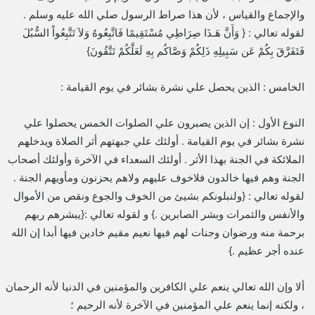
والإجماع والقياس ، لأن هذا صراط الرسول صلي الله عليه وسلم .
لقوله تعالي : { وَأَنَّ هَـذَا صِرَاطِي مُسْتَقِيمًا فَاتَّبِعُوهُ وَلاَ تَتَّبِعُواْ السُّبُلَ
فَتَفَرَّقَ بِكُمْ عَن سَبِيلِهِ ذَلِكُمْ وَصَّاكُم بِهِ لَعَلَّكُمْ تَتَّقُونَ}
الخامس : الذين يحصل علي نشرة بشائر في يوم القيامة :
النوع الأول : إن الذين يصبرون علي الصلوات الخمس يحصلوا علي
نشرة بشائر في يوم القيامة . أولئك علي جبهتهم أثر الصلاة ويدخلهم
الملائكة في الجنة بهذا الأثر . أولئك السعداء في الآخرة وأولئك أصحاب
الجنة وهم فيها خالدون فلاخوف عليهم ولاهم يحزنون ومأويهم الجنة .
لقوله تعالي : {ولنبلونكم بشيئ من الخوف والجوع ونقص من الأموال
والأنفس والثمرات وبشر الصابرين .} و لقوله تعالي :{يبشرهم ربهم
برحمة منه ورضوان وجنات لهم فيها نعيم مقيم خادين فيها أبدا إن الله
عنده أجر عظيم .}
ألا وإن الله تعالي ينعم علي الكافرين والمؤمنين في الدنيا لأنه الرحمان
، ولكنه إنما ينعم علي المؤمنين في الآخرة لأنه الرحيم ؛