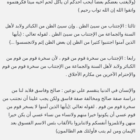
{ولايغتب بعضكم بعضا أيحب أحدكم أن يأكل لحم أخيه ميتا فكرهتموه
واتقوا الله إن الله تواب رحيم }
ثالثا : الإجتناب من سيئ الظن . وإن سيئ الظن من الكبائر ولابد لأهل
السنة والجماعة من الإجتناب من سيئ الظن . لقوله تعالي : {يأيها
الذين آمنوا اجتنبوا كثيرا من الظن إن بعض الظن إثم ولاتجسسوا …}
رابعا : الإجتناب من سخرة قوم من قوم ، لأن سخرة قوم من قوم من
الكبائر ولابد لأهل السنة والجماعة من الإجتناب من سخرة قوم من قوم
والإحترام الآخرين من مكارم الأخلاق .
والإنسان في الدنيا ينقسم علي نوعين : صالح وفاسق فلابد لنا من
دراسة صفة صالح ومخالفة صفة فاسق ولكن يجب علينا أن نجتنب من
سخرة قوم من قوم . لقوله تعالي :{يأيها الذين آمنوا لا يسخر قوم من
قوم عسي أن يكونوا خيرا منهم ولانساء من نساء عسي أن يكن خيرا
منهن ولاتلمزوا أنفسكم ولاتنابزوا بالألقاب بئس الاسم الفسوق بعد
الإيمان ومن لم يتب فأولئك هم الظالمون}