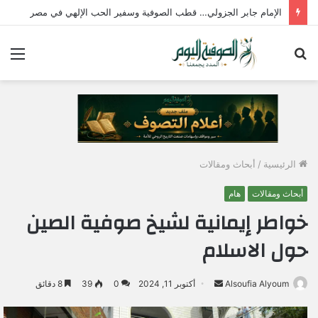
الإمام جابر الجزولي… قطب الصوفية وسفير الحب الإلهي في مصر
بحث
الق
عن
الرئيسية
/
أبحاث ومقالات
أبحاث ومقالات
هام
خواطر إيمانية لشيخ صوفية الصين
حول الاسلام
Alsoufia Alyoum
أ
أكتوبر 11, 2024
0
39
8 دقائق
ر
س