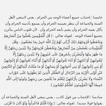
خامسا : إجتناب جميع أعضاء الوجه من الحرام ، يعني لاينبغي لأهل
السنة والجماعة أن ينظر بعينينه الحرام وأن يسمع بأذنينه الحرام وأن
يأكل بفمه الحرام وأن يشم بأنفه الحرام وأن . لأن قلوب الناس يتأثرن
بجميع أعضاء الوجه . لقوله تعالي : { قُل لِّلْمُؤْمِنِينَ يَغُضُّوا مِنْ أَبْصَارِهِمْ
وَيَحْفَظُوا فُرُوجَهُمْ ذَلِكَ أَزْكَى لَهُمْ إِنَّ اللَّهَ خَبِيرٌ بِمَا يَصْنَعُونَ . وَقُل
لِّلْمُؤْمِنَاتِ يَغْضُضْنَ مِنْ أَبْصَارِهِنَّ وَيَحْفَظْنَ فُرُوجَهُنَّ وَلَا يُبْدِينَ زِينَتَهُنَّ إِلَّا
مَا ظَهَرَ مِنْهَا وَلْيَضْرِبْنَ بِخُمُرِهِنَّ عَلَى جُيُوبِهِنَّ وَلَا يُبْدِينَ زِينَتَهُنَّ إِلَّا
لِبُعُولَتِهِنَّ أَوْ آبَائِهِنَّ أَوْ آبَاء بُعُولَتِهِنَّ أَوْ أَبْنَائِهِنَّ أَوْ أَبْنَاء بُعُولَتِهِنَّ أَوْ إِخْوَانِهِنَّ
أَوْ بَنِي إِخْوَانِهِنَّ أَوْ بَنِي أَخَوَاتِهِنَّ أَوْ نِسَائِهِنَّ أَوْ مَا مَلَكَتْ أَيْمَانُهُنَّ أَوِ التَّابِعِينَ
غَيْرِ أُوْلِي الْإِرْبَةِ مِنَ الرِّجَالِ أَوِ الطِّفْلِ الَّذِينَ لَمْ يَظْهَرُوا عَلَى عَوْرَاتِ
النِّسَاء وَلَا يَضْرِبْنَ بِأَرْجُلِهِنَّ لِيُعْلَمَ مَا يُخْفِينَ مِن زِينَتِهِنَّ وَتُوبُوا إِلَى اللَّهِ
جَمِيعًا أَيُّهَا الْمُؤْمِنُونَ لَعَلَّكُمْ تُفْلِحُونَ }
سادسا : الإجتناب من قول كاذب ، يعني ينبغي لأهل السنة والجماعة أن
يقولوا قولا سديدا . لقوله تعالي : { وَإِذَا قُلْتُمْ فَاعْدِلُواْ وَلَوْ كَانَ ذَا قُرْبَى