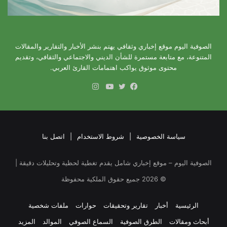
الصوفية اليوم موقع إخباري وثقافي يهتم بنشر الأخبار والتقارير والمقالات
المتنوعة، مع متابعة مستمرة للشأن الديني والاجتماعي والثقافي، وتقديم
محتوى موثوق يواكب اهتمامات القارئ العربي.
انستقرام
فيسبوك
تويتر
يوتيوب
سياسة الخصوصية
|
شروط الاستخدام
|
اتصل بنا
الصوفية اليوم – موقع إخباري شامل يقدم تغطية لحظية وتحليلات دقيقة |
©
2026
جميع حقوق الملكية محفوظة
الرئيسية
أخبار
تقارير وتحقيقات
حوارات
ملفات شخصية
أبحاث ومقالات
الطرق الصوفية
السماع الصوفي
الموالد
المزيد