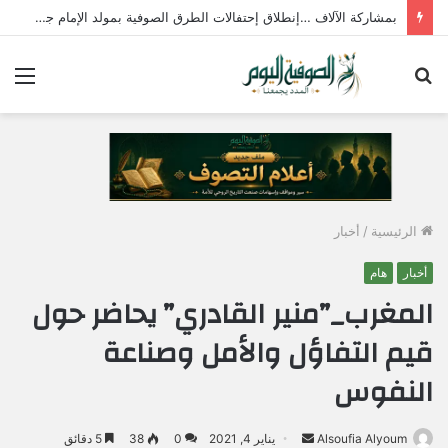
بمشاركة الآلاف …إنطلاق إحتفالات الطرق الصوفية بمولد الإمام جابر الجازولي الثلاثاء المقبل
بحث
الق
عن
الرئيسية
/
أخبار
أخبار
هام
المغرب_”منير القادري” يحاضر حول
قيم التفاؤل والأمل وصناعة
النفوس
Alsoufia Alyoum
أ
يناير 4, 2021
0
38
5 دقائق