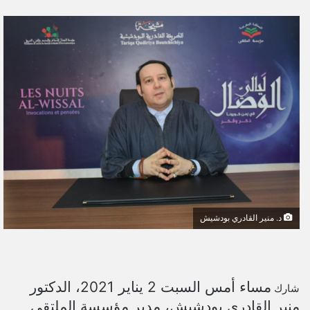
ر
س
ل
ب
ر
ي
د
ا
إ
ل
ك
ت
ر
د. منير القادري بودشيش
و
ن
ي
ا
مساء أمس السبت 2 يناير 2021، الدكتور
شارك
منير القادري بودشيش، مدير مؤسسة الملتقى