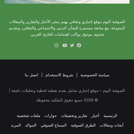
الصوفية اليوم موقع إخباري وثقافي يهتم بنشر الأخبار والتقارير والمقالات
المتنوعة، مع متابعة مستمرة للشأن الديني والاجتماعي والثقافي، وتقديم
محتوى موثوق يواكب اهتمامات القارئ العربي.
انستقرام
فيسبوك
تويتر
يوتيوب
سياسة الخصوصية
|
شروط الاستخدام
|
اتصل بنا
الصوفية اليوم – موقع إخباري شامل يقدم تغطية لحظية وتحليلات دقيقة |
©
2026
جميع حقوق الملكية محفوظة
الرئيسية
أخبار
تقارير وتحقيقات
حوارات
ملفات شخصية
أبحاث ومقالات
الطرق الصوفية
السماع الصوفي
الموالد
المزيد