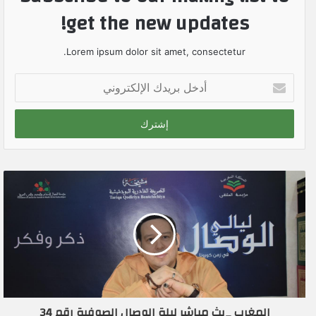
get the new updates!
Lorem ipsum dolor sit amet, consectetur.
أ
د
خ
ل
ب
ر
ي
د
ك
ا
ل
إ
ل
ك
ت
ر
المغرب _بث مباشر ليلة الوصال الصوفية رقم 34