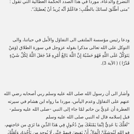
التضرع والدعاء، موردا في هذا الصدد الحكمة العطائية التي تقول :
”متى أطْلَقَ لسانَكَ بالطَّلبِ؛ فاعْلَمْ أنَّه يُريدُ أنْ يُعطيَكَ”.
ودعا رئيس مؤسسة الملتقى الى التفاؤل والأَمل في حياتنا، والى
التوكل على الله تعالى مذكرا بقوله عزوجل في سورة الطلاق (وَمَنْ
يَتَوَكَّلْ عَلَى اللَّهِ فَهُوَ حَسْبُهُ إِنَّ اللَّهَ بَالِغُ أَمْرِهِ قَدْ جَعَلَ اللَّهُ لِكُلِّ شَيْءٍ
قَدْرًا ) ( الآية 3).
وأشار الى أن رسول الله صلى الله عليه وسلم ربي أصحابه رضي الله
عنهم على التفاؤل وعدم اليأس، موردا ما رواه ابن هشام في سيرته
العطرة أن عَدِيُّ بن حاتم لمّا جاء إلى النبي -صلى الله عليه وسلم-
قبل إسلامه قال له النبي صلى الله عليه وسلم
“لَعَلَّكَ يَا عَدِيُّ إنَّمَا يَمْنَعُكَ مِنْ دُخُولٍ فِي هَذَا الدِّينِ مَا تَرَى من حَاجتهم،
فو الله لَيُوشِكَنَّ الْمَالُ أَنْ يَفِيضَ فِيهِمْ حَتَّى لَا يُوجد من يَأْخُذهُ، وَلَعَلَّكَ