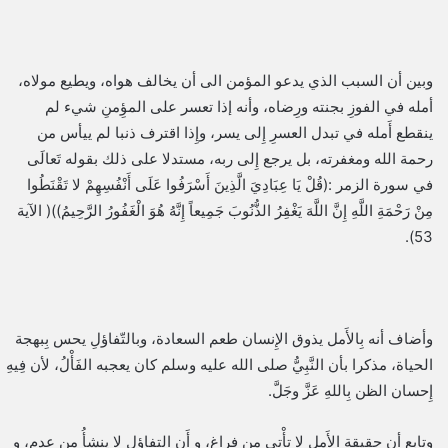
وبين أن السبب الذي يدعو المؤمن الى أن يخالف هواه، ويطيع مولاه،
أمله في الفوزِ بجنته ورِضاه، وأنه إذا تعسر على المؤِمنِ شيء لم
ينقطع أَمله في تبدل العسرِ إِلى يسر، وإِذا اقترف ذنبا لم ييأس من
رحمة الله ومغفرته، بل يرجع إِلى ربه، مستدلا على ذلك بقوله تَعالَى
في سورة الزمر :(قُلْ يَا عِبَادِيَ الَّذِينَ أَسْرَفُوا عَلَى أَنْفُسِهِمْ لا تَقْنَطُوا
مِنْ رَحْمَةِ اللَّهِ إِنَّ اللَّهَ يَغْفِرُ الذُّنُوبَ جَمِيعاً إِنَّهُ هُوَ الْغَفُورُ الرَّحِيمُ))( الآية
53).
وأضاف أنه بِالأَمل يذوق الإِنسان طعم السعادة، وبالتّفاؤلِ يحس بِبهجة
الحياة، مذكرا بأن النَّبِيُّ صلى الله عليه وسلم كان يعجبه الفَأْلُ، لأن فِيهِ
إِحسان الظن بِاللهِ عَزَّ وجَلَّ.
وتابع أِن حقيقة الأَمل لا تأْتي من فراغ، و أَن التفاؤل لا ينشأُ من عدم، و