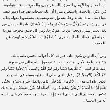
أَنهما معا وليدا الإِيمان العميق بِاللهِ عز وجل، والمعرِفة بِسننه ونواميسه
في الكون والحياة، واستطرد مبرزا أن الله سبحانه يصرف الأمور كيف
يشاء متى شاء، بِعلمه وحكمَته، وإِرادته ومشيئته، مستشهدا بقوله تعالى
في سورة الرعد ( وَكُلُّ شَيْءٍ عِنْدَهُ بِمِقْدَارٍ)( الآية 8)، وأن الله يجعل من
بعد العسرِ يسرا، ويجعل من كل هم فرجا، ومن كل ضيق مخرجا، موردا
مقولة لابن عطاء الله السكندري: ” إنَّما يُؤلِمُكَ المَنْعُ لِعَدَمِ فَهْمِكَ عَنِ
اللهِ فيهِ”.
وبين أن المؤمن يكون على خير في كل أحواله، لحسنِ ظنه بالله،
وَتفاؤله لبلوغِ الآمال، واضعا نصب عينيه قول اللهِ تَعالَى في سورة
البقرة: (وَعَسَى أَنْ تَكْرَهُوا شَيْئاً وَهُوَ خَيْرٌ لَكُمْ وَعَسَى أَنْ تُحِبُّوا شَيْئاً وَهُوَ
شَرٌّ لَكُمْ) (الآية 216)، وقول النبِي صلى الله عليه وسلم في الحديث
الذي رواه الترمذي : (لاَ يُؤمِنُ عَبْدٌ حَتَّى يُؤمِنَ بِالقَدَرِ خَيْرِهِ وشَرِّهِ، وحَتَّى
يَعلَمَ أَنَّ مَا أَصَابَهُ لَمْ يَكُنْ لِيُخْطِئَهُ، ومَا أَخْطأَهُ لَمْ يَكُنْ لِيُصِيبَهُ)، وأنه بذلك
عكس المتشائم الذي لا يرى الحياة إِلا بنظرة سوداء، فيحكم على نفسه
أنه من التعساء.