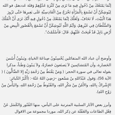
إنَّمَا يَمْنَعُكَ مِنْ دُخُولٍ فِيهِ مَا تَرَى مِنْ كَثْرَةِ عَدُوِّهِمْ وَقلة عَددهمْ، فو الله
لِيُوشِكَنَّ أَنْ تَسْمَعَ بِالْمَرْأَةِ تَخْرَجُ مِنْ الْقَادِسِيَّةِ عَلَى بَعِيرِهَا حَتَّى تَزُورَ
هَذَا الْبَيْتَ، لَا تَخَافُ، وَلَعَلَّكَ إنَّمَا يَمْنَعُكَ مِنْ دُخُولٍ فِيهِ أَنَّكَ تَرَى أَنَّ الْمُلْكَ
وَالسُّلْطَانَ فِي غَيْرِهِمْ، وَاَيْمُ اللَّهِ لَيُوشِكَنَّ أَنَّ تَسْمَعَ بِالْقُصُورِ الْبِيضِ مِنْ
أَرْضِ بَابِلَ قَدْ فُتِحَتْ عَلَيْهِمْ، قَالَ: فَأَسْلَمْتُ”.
وأوضح أن عباد الله المتفائلين يُحْسِنُونُ صِناعَةَ الحَياةِ، ويَبنُونُ أُسُسَ
الحَضارة، وأن المُتشائِمينَ لاَ يَصنَعونَ حَضارَةً، ولاَ يَبنُونَ وَطَناً، مذكرا
بقوله تعالى في سورة الحجر: ( وَمَنْ يَقْنَطُ مِنْ رَحْمَةِ رَبِّهِ إِلا الضَّالُّونَ ) (
الآية 56)، وَقول عَبْدُاللهِ بنُ مَسْعودٍ –رَضِيَ اللهُ عَنْهُ-: (أَكْبَرُ الكَبائرِ:
الإِشْراكُ بِاللهِ، والأَمْنُ مِنْ مَكْرِ اللهِ، والقُنُوطُ مِنْ رَحْمَةِ اللهِ، واليَأْسُ مِنْ
رَوْحِ اللهِ).
وأبرز بعض الآثار السلبية المترتبة على اليأس، منها الفُتُور وَالكَسَل عَنْ
فِعْلِ الطاعات والغَفْلَة عن ذِكر الله، موردا مجموعة من الاقوال