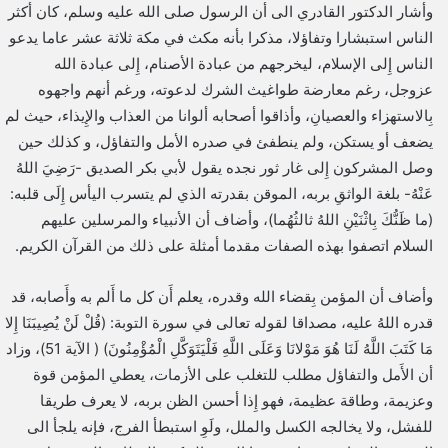
وأشار الدكتور القادري الى أن الرسول صلى الله عليه وسلم، كان أكثر
الناس استبشارا وتفاؤلا، مذكرا بأنه مكث في مكة ثلاثة عشر عاما يدعو
الناس إِلى الإسلام، ليخرجهم من عبادة الأصنام، إِلى عبادة الله
عزوجل، رغم معارضة طواغيث الشرك لدعوته، ورغم أنهم واجهوه
بِالاستهزاء والعصيانِ، وأذاقوا أصحابه ألوانا من العذاب والإِيذاء، حيث لم
يضعف أو يستكن، ولم ينطفئ في صدره الأمل والتفاؤل، و كذلك حين
وصل المشركون إِلى غار ثور نجده يقول لأبي بكر الصديق -رَضِيَ اللهُ
عَنْهُ- بلغة الواثقِ بربه، الموقن بقدرته الذي لم يتسرب اليأس إِلَى قلبه:
(ما ظَنُّكَ بِاثْنَيْنِ اللهُ ثالثُهُما)، وأضاف أن الأنبياء والمرسلين عليهم
السلام اتصفوا بهذه الصفات مقدما أمثلة على ذلك من القرآن الكريم.
وأضاف أن المؤمن بِقضاء الله وقدره، يعلم أَن كل ما أَلم به وأَصابه، قد
قدره اللهُ عليه، مصداقا لقوله تعالى في سورة التوبة: (قُلْ لَنْ يُصِيبَنَا إِلا
مَا كَتَبَ اللَّهُ لَنَا هُوَ مَوْلانَا وَعَلَى اللَّهِ فَلْيَتَوَكَّلِ الْمُؤْمِنُونَ) ( الآية 51)، وزاد
أن الأَمل والتفاؤل مطلب للتغلب على الأزمات، يعطي المؤمن قوة
وعزيمة، وطاقة عظيمة، فهو إِذا أحسن الظن بربه، لا يعرف طريقا
للفشل، ولا يخالجه الكسل والملل، ولَوِ استبطأ الفرج، فإنه يلجأ الى