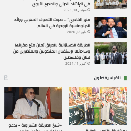
في الإنشاد الديني والمديح النبوي
سبتمبر 10, 2025
منير القادري” … صوت التصوف المغربي ورائد
الدبلوماسية الروحية في العالم
مايو 18, 2026
الطريقة الكسنزانية بالعراق تعلن فتح مقراتها
وساحاتها لإستقبال المنكوبين والمتضررين من
لبنان وفلسطين
أكتوبر 11, 2024
القراء يفضلون
«شيخ الطريقة الشبراوية » يدعو