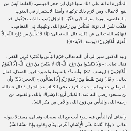
المأثورة الدالة على ذلك منها قول ابن حجر الهيتمي: (القانط آيِسٌ من
نفع الأعمال، ومن لازم ذلك تركها)، وأيضا الاستمرار في الذنوب
والمعاصي، موردا مقولة لأبي قِلَابَة: (الرَجُل يُصِيب الذنب فَيَقُول: قَد
هَلَكْت لَيْسَ ِلي تَوْبَة، فَيَيْأَسَ مِن رَحْمَةِ الله، وَيَنْهَمِك فِي المَعَاصِي،
فَنَهَاهُم الله تعالى عن ذَلك، قال الله تعالى: (إِنَّهُ لاَ يَيْأَسُ مِن رَّوْحِ اللّهِ إِلاَّ
الْقَوْمُ الْكَافِرُونَ) (يوسف الآية87)).
ونبه الدكتور منير الى أن الله تعالى حَرّمَ اليَأْسَ واعْتَبَرَهُ قَرِين الكفر ،
فقال تعالى: ﴿ وَلَا تَيْئَسُوا مِنْ رَوْحِ اللَّهِ إِنَّهُ لَا يَيْئَسُ مِنْ رَوْحِ اللَّهِ إِلَّا الْقَوْمُ
الْكَافِرُونَ ﴾ (يوسف: 87)، وأنه ندَّد بالقنوط واعتبره قرين الضلال، فقال
تعالى: ﴿ قَالَ وَمَنْ يَقْنَطُ مِنْ رَحْمَةِ رَبِّهِ إِلَّا الضَّالُّونَ ﴾ (الحجر: 56) وأن
القرطبي جعلهما من حيث الترتيب في الكبائر بعد الشرك ؛ قال عبدالله
بن مسعود رضي الله عنه: (الكبائر أربع: الإشراك بالله، والقنوط من
رحمة الله، واليأْس من رَوح الله، والأمن مِن مكر الله).
وأضاف أن اليأْس فيه سوء أدب مع الله سبحانه وتعالى، مستدلا بقوله
تعالى: ﴿ وَإِذَا أَنْعَمْنَا عَلَى الْإِنْسَانِ أَعْرَضَ وَنَأَى بِجَانِبِهِ وَإِذَا مَسَّهُ الشَّرُّ