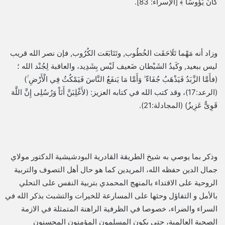
كَانَ يَؤُوسًا ﴾ [الإسراء: 83].
وزاد أنه مَهْما تَلَاحَقَت الخُطُوب, وتَتَابَعَت الكُرُوب, فإن نصر الله قريب
ليس ببعيد, وكَيدُ الشَيْطان ضَعيف لَيْس بِشَدِيد، والعاقبة لِجُنْد الله ؛
(فأَمَّا الزَّبَدُ فَيَذْهَبُ جُفَاءً ۖ وَأَمَّا مَا يَنفَعُ النَّاسَ فَيَمْكُثُ فِي الْأَرْضِ ۚ)
(الرعد:17)، وقد كتب الله في كتابه العزيز: (لأَغْلِبَنَّ أَنَاْ وَرُسُلِى إِنَّ اللَّهَ
قَوِىٌّ عَزِيزٌ) (المجادلة:21).
وذكر بما يوصي به شيخ الطريقة القادرية البودشيشية الدكتور مولاي
جمال الدين حفظه الله، المريدين كما هو حال أهل التصوف والتربية
الروحية على الاقتداء بالمنهج المحمدي بتربية النفس على التحلي
بالأمل و التفاؤل وحثها على المسارعة للخيرات والتشبث بذكر الله في
السراء والضراء، خصوصا في الظرفية الراهنة المتمثلة في الازمة
الصحية العالمية، حتى يكون المسلمون المؤمنون المحسنون