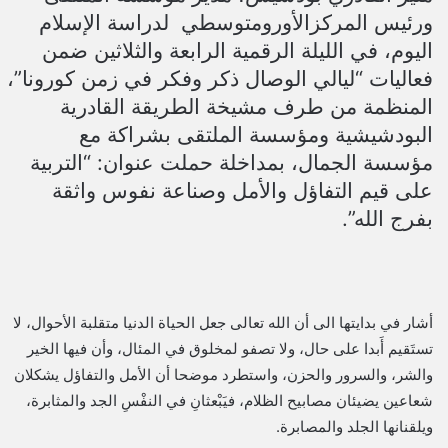
ورئيس المركزالأورومتوسطي لدراسة الإسلام
اليوم، في الليلة الرقمية الرابعة والثلاثين ضمن
فعاليات “ليالي الوصال ذكر وفكر في زمن كورونا”،
المنظمة من طرف مشيخة الطريقة القادرية
البودشيشية ومؤسسة الملتقى بشراكة مع
مؤسسة الجمال، بمداخلة حملت عنوان: “التربية
على قيم التفاؤل والأمل وصناعة نفوس واثقة
بفرج الله”.
أشار في بدايتها الى أن الله تعالى جعل الحياة الدنيا متقلبة الأحوال، لا
تستَقيم أَبدا على حال، ولا تصفو لمخلوق في المئال، وأن فيها الخير
والشر، والسرور والحزن، واستطرد موضحا أن الأمل والتفاؤل يشكلان
شعاعين يضيئان مصابيح الظلام، فيَبْعثانِ في النفْسِ الجد والمثابرة،
ويلقنانها الجلد والمصابرة.