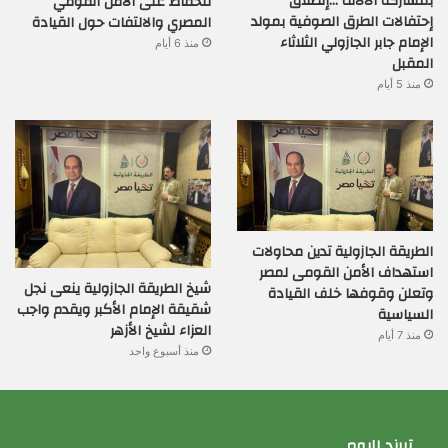
بمشاركة الآلاف …إنطلاق
للحفاظ على الأمن القومي
إحتفالات الطرق الصوفية بمولد
المصري والالتفات حول القيادة
الإمام جابر الجازولي الثلاثاء
منذ 6 أيام
المقبل
منذ 5 أيام
الطريقة الجازولية تدين محاولات
استهداف الأمن القومى لمصر
شيخ الطريقة الجازولية ينعى نجل
وتعلن وقوفها خلف القيادة
شقيقة الإمام الأكبر ويقدم واجب
السياسية
العزاء لشيخ الأزهر
منذ 7 أيام
منذ أسبوع واحد
تريند اليوم