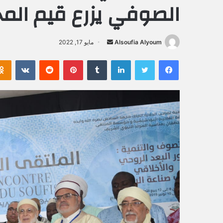
الصوفي يزرع قيم الم
Alsoufia Alyoum
أ
مايو 17, 2022
ر
فيسبوك
تويتر
لينكدإن
‏Tumblr
بينتيريست
‏Reddit
‏VKontakte
س
ل
ب
ر
ي
د
ا
إ
ل
ك
ت
ر
و
ن