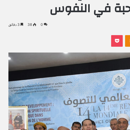
حبة في النفوس
0
38
3 دقائق
Odnoklassniki
بوكيت