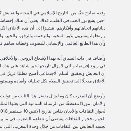
وقدم نماذج حيَّة من التاريخ الإسلامي في المحبة والتعايش 
“حين يشع نور الحب في القلب، فذاك يعني أن هناك إحساسًا
دياناتهم اتجاهاتهم وأفكارهم، مُشيرًا إلى أن هذه الأخلاق ال
وارتحلوا، ينشرون بذور المحبة، والرحمة، والرفق، والخير، وا
وأن هذا الطابع العالمي والإنساني للتصوف وخطابه ساهم في
وأضاف في ذات السياق أنه بهذا الإشعاع الروحي، والأخلاقي
في ربوع إفريقيا، والتي لا يزال تاريخها خير شاهد على هذه الرو
أن التعايش وتحقيق السلم الاجتماعي أصبح مطلبًا عزيزًا في
الأخلاق مدخلًا إلى تحقيق السلام بكل تجلياته وأبعاده ومستويا
وأوضح أن المغرب كان وما يزال بفضل هذا الثابت من ثوابت هو
والأمان، موردًا مقتطفًا من الرسالة السامية التي بعثها ال
الحوار، فحوار الثقافات يقتضي أن تتفاهم الشعوب في ما بينه
تجسد التعايش بين الثقافات من خلال وحدة المغرب، التي تشكل