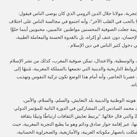
كتجربة، مولانا جلال الدين الرومي الذي كان يوصى الناس فيقول:
 بالحب في القلب الآخر”، وأنه اجتمع في مجالسة الناس على اختلاف
كريمة جعلت الصوفية المحسنين مواطنين عالميين، محبوبين أينما حلوَّا
لإحسان، دون عنف أو إكراه، بل بالقدوة الحسنة والمعاملة الطيبة،
 دخول كثير الناس في دين الإسلام .
، والوسطية، والاعتدال، تمكن صوفية المغرب، كذلك من نشر الإسلام
ابط التاريخية والدينية التي تجمعها بالمملكة المغربية، مُنبهًا إلى
 عصرنا الحاضر، وأنه أمام هذا الوضع تكون تزكية النفوس وتهذيب
ته.
يته الوطنية والدينية بلد التعايش، والسلم، والسلام، والأمن،
ملك محمد السادس إلى المشاركين في الدورة الثانية للمؤتمر الدولي
لحوار الثقافات والأديان بفاس بتاريخ الاثنين 10 سبتمبر 2018 والتي قال خلالها: “يرتبط تعايش الثقافات ارتباطًا وثيقًا بثقافة
ا، عبر إقامة حوار صادق ودائم وهو ما يطبع التجربة المغربية، حيث
ت بانصهار مكوناته العربية، والأمازيغية، والصحراوية الحسانية،