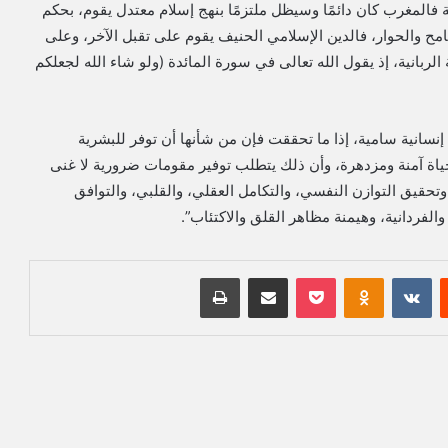
طية فالمغرب كان دائمًا وسيظل ملتزمًا بنهج إسلام معتدل يقوم، بحكم
مح والحوار، فالدين الإسلامي الحنيف يقوم على تقبل الآخر، وعلى
 الربانية، إذ يقول الله تعالى في سورة المائدة (ولو شاء الله لجعلكم
نسانية سامية، إذا ما تحققت فإن من شأنها أن توفر للبشرية
ياة آمنة ومزدهرة، وأن ذلك يتطلب توفير مقومات ضرورية لا غنى
وتحقيق التوازن النفسي، والتكامل العقلي، والقلبي، والتوافق
والفردانية، وهيمنة مظاهر القلق والاكتئاب”.
‏Reddit
‏VKontakte
Odnoklassniki
بوكيت
مشاركة عبر البريد
طباعة