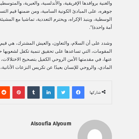
والغنية بروافدها الإفريقية، والأندلسية، والعبرية، والمتوس
جوهره، على المبادئ الكونية السامية، ومن ضمنها قيم التسا
الوسطية، وينبذ الإكراه، ويحترم التعددية، تماشيا مع المشيئة
أمة واحدة)”.
وشدد على أن السلام، والتعاون، والعيش المشترك، هي قيم إ
المقومات، التي تساعدها على تحقيق تنمية تكفل لشعوبها ح
عنها، في مقدمتها الأمن الروحي الكفيل بتصحيح الاختلالات، 
المادي، والروحي للإنسان بعيدًا عن تكريس النزعات الأنانية، 
فيسبوك
تويتر
لينكدإن
‏Tumblr
بينتيريست
شاركها
Alsoufia Alyoum