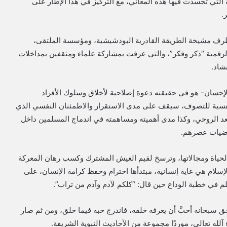
التي تجسدت فيها هذه المعاني، مع التركيز في هذا الإطار على
.
الليلة الرقمية 104، المُنظمة من طرف مشيخة الطريقة القادرية البودشيشية، ومؤسسة الملتقى،
رقمية “ذكر وفكر”، والتي عرفت بمشاركة علماء ومثقفين بمداخلات
شاد.
إحسان- هو في حقيقته دعوة إصلاحية لأخلاق وسلوك الأفراد
 النفسية للتصوف، سيقف على مدى الاستقرار والاطمئنان النفسي الذي
البعد الروحي، وكذا مدى أهميته ومساهمته في اندماج المسلمين داخل
قتضيات عصرهم.
لحياة ومجالاتها، وترسخ لقيم العيش المشترك وكسب رهان المعركة
 الإسلام هي غاية إنسانية، مبتدأها احترام وحفظ كرامة الإنسان، على
لم في خطبة الوداع حين قال: “كلكم لآدم وآدم من تراب”.
حق سبحانه أحبَّ أن يعرفه خلقه، فاندرج حبه فيما خلق، ومن ثم صار
لله تعالى، موردًا مجموعة من الأحاديث النبوية الشريفة.