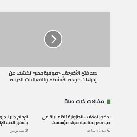
ي
د
ك
ا
ل
إ
ل
ك
ت
ر
و
ن
بعد فتح الأضرحة... «صوفيةمصر» تكشف عن
ي
إجراءات عودة الأنشطة والفعاليات الدينية
مقالات ذات صلة
بحضور الآلاف …الجازولية تنظم ليلة في
الإمام جابر الج
حب مصر بمناسبة مولد مؤسسها
وسفير الحب الإ
منذ 22 ساعة
منذ يومين