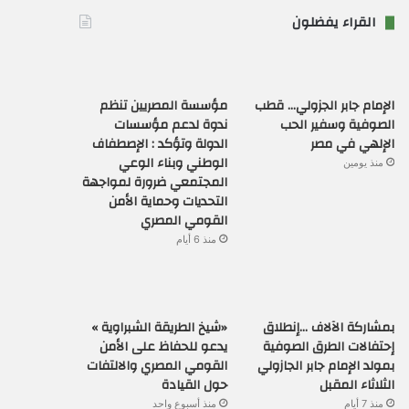
القراء يفضلون
الإمام جابر الجزولي… قطب
مؤسسة المصريين تنظم
الصوفية وسفير الحب
ندوة لدعم مؤسسات
الإلهي في مصر
الدولة وتؤكد : الإصطفاف
الوطني وبناء الوعي
منذ يومين
المجتمعي ضرورة لمواجهة
التحديات وحماية الأمن
القومي المصري
منذ 6 أيام
بمشاركة الآلاف …إنطلاق
«شيخ الطريقة الشبراوية »
إحتفالات الطرق الصوفية
يدعو للحفاظ على الأمن
بمولد الإمام جابر الجازولي
القومي المصري والالتفات
الثلاثاء المقبل
حول القيادة
منذ 7 أيام
منذ أسبوع واحد