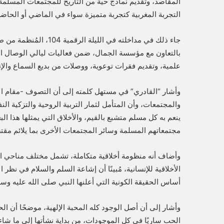
المقاصد، وتقديم نماذج حية من التاريخ للمجتمعات المسلمة 
التجربة المغربية كتجربة متميزة سواء في الماضي أو الحاضر
جاء ذلك في مداخلته في 
بالتعاون مع مؤسسة الجمال، ضمن فعاليات ليالي الوصال ال
علمية، وتقديم فقرات توعوية، ووصلات من بديع السماع والإن
وأشار “القادري” في مستهل كلمته إلى أن التصوف -مقام ال
والمجتمعات، وأن المتأمل لثمار التربية الروحية والتزكية
ينعم به كل مسلم متشبع بالقيم، والأخلاق التي يمثلها هذا 
مجتمعاتهم المسلمة وسائر المجتمعات الأخرى بما يلائم م
وأضاف أنه منظومة أخلاقية متكاملة، تشمل مختلف مناحي ا
الأخلاقية للإنسانية، مُبينًا أن إشاعة السلم والسلام في نظر
أساس الحقيقة الكونية التي أعلنها النبي صلى الله عليه وس
وأشار إلى أن أصل الوجود كله المحبة الإلهية، موضحًا أن ال
الحب ساريًا في كل الموجودات، من بداية نشأتها إلى ما شاء آ