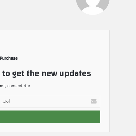
 Purchase
t to get the new updates!
et, consectetur.
أ
د
خ
ل
ب
ر