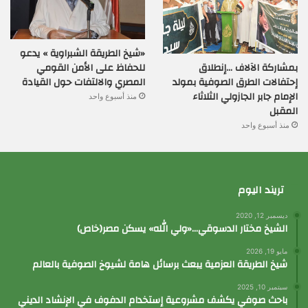
«شيخ الطريقة الشبراوية » يدعو
بمشاركة الآلاف …إنطلاق
للحفاظ على الأمن القومي
إحتفالات الطرق الصوفية بمولد
المصري والالتفات حول القيادة
الإمام جابر الجازولي الثلاثاء
منذ أسبوع واحد
المقبل
منذ أسبوع واحد
تريند اليوم
ديسمبر 12, 2020
الشيخ مختار الدسوقي…«ولي الله» يسكن مصر(خاص)
مايو 19, 2026
شيخ الطريقة العزمية يبعث برسائل هامة لشيوخ الصوفية بالعالم
سبتمبر 10, 2025
باحث صوفي يكشف مشروعية إستخدام الدفوف في الإنشاد الديني