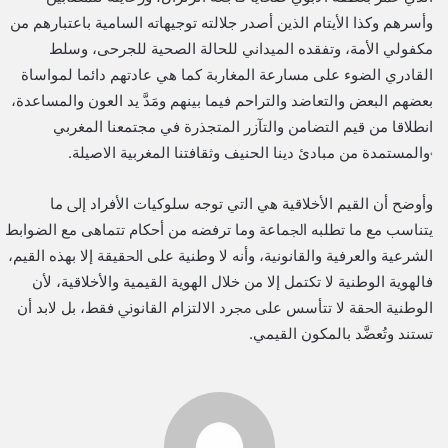
وأسرهم وكذا الأيتام الذين أصدر جلالته توجيهاته السامية باعتبارهم من
مكفولي اﻷمة، وتفقده الميداني للحالة الصحية للجرحى، وسلط
القادري الضوء على مسارعة المغاربة كما هي عادتهم دائما لمواساة
بعضهم البعض والتعاضد والتراحم فيما بينهم ومَدَّ يد العون والمساعدة،
انطلاقا من قيم التضامن والتآزر المتجذرة في مجتمعنا المغربي
˓والمستمدة من مبادئ دينا الحنيف وثقافتنا المغربية الاصيلة.
وأوضح أن اﻟﻘﻴﻢ الأخلاقية ﻫﻲ اﻟتي ﺗﻮﺟﻪ ﺳﻠﻮﻛﻴﺎت اﻷﻓﺮاد إﱃ ﻣﺎ
ﻳﺘﻨﺎﺳﺐ ﻣﻊ ﻣﺎ ﺗﻄﻠﺒﻪ اﳉﻤﺎﻋﺔ وﻣﺎ ﺗﺮﻓﻀﻪ ﻣﻦ أﺣﻜﺎم ﺗﺘﻤﺎﻫﻰ ﻣﻊ اﻟﻀﻮاﺑﻂ
اﻟﺸﺮﻋﻴﺔ واﻟﻌﺮﻓﻴﺔ واﻟﻘﺎﻧﻮﻧﻴﺔ، وأنه لا وﻃﻨﻴﺔ ﻋﻠﻰ اﳊﻘﻴﻘﺔ إﻻ بهذه اﻟﻘﻴﻢ،
ﻓﺎلهوية اﻟﻮﻃﻨﻴﺔ ﻻ ﺗﻜﺘﻤﻞ إﻻ ﻣﻦ ﺧﻼل الهوية اﻟﻘﻴﻤﻴﺔ والأخلاقية، ﻷن
اﻟﻮﻃﻨﻴﺔ اﳊﻘﺔ ﻻ ﺗﺘﺄﺳﺲ ﻋﻠﻰ ﳎﺮد اﻻﻟﺘﺰام اﻟﻘﺎﻧﻮﱐ فقط، ﺑﻞ ﻻﺑﺪ أن
ﺗﺴﺘﻨﺪ وتُعضَّد بالمكون اﻟﻘﻴﻤﻲ.