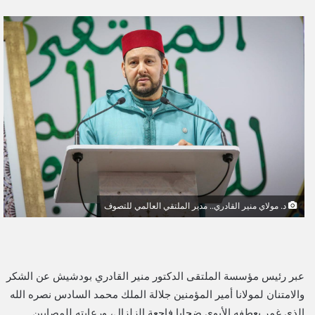
ر
س
ل
ب
ر
ي
د
ا
إ
ل
ك
ت
د. مولاي منير القادري.. مدير الملتقي العالمي للتصوف
ر
و
ن
ي
عبر رئيس مؤسسة الملتقى الدكتور منير القادري بودشيش عن الشكر
ا
والامتنان لمولانا أمير المؤمنين جلالة الملك محمد السادس نصره الله
الذي غمر بعطفه اﻷبوي ضحايا فاجعة الزلزال، ورعايته للمصابين