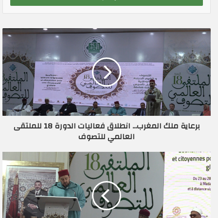
ب
ر
ي
د
ك
ا
ل
إ
ل
ك
ت
ر
برعاية ملك المغرب... انطلاق فعاليات الدورة 18 للملتقى
و
العالمي للتصوف
ن
ي