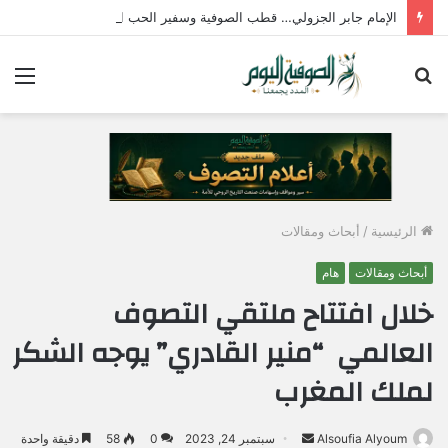
الإمام جابر الجزولي… قطب الصوفية وسفير الحب الإلهي في مصر
بحث
الق
عن
الرئيسية
/
أبحاث ومقالات
أبحاث ومقالات
هام
خلال افتتاح ملتقي التصوف
العالمي “منير القادري” يوجه الشكر
لملك المغرب
Alsoufia Alyoum
أ
سبتمبر 24, 2023
0
58
دقيقة واحدة