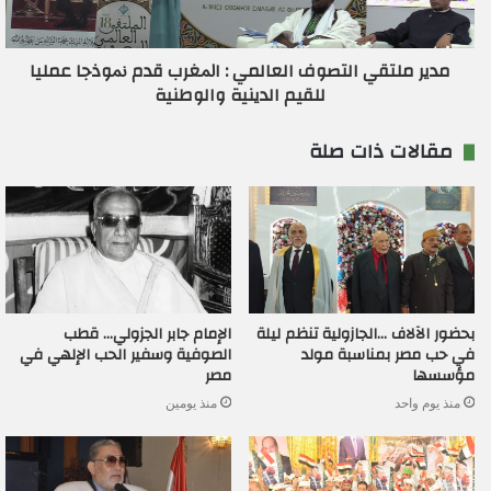
مدير ملتقي التصوف العالمي : اﳌﻐﺮب قدم ﳕﻮذﺟﺎ ﻋﻤﻠﻴﺎ
ﻟﻠﻘﻴﻢ اﻟﺪﻳﻨﻴﺔ واﻟﻮﻃﻨﻴﺔ
مقالات ذات صلة
بحضور الآلاف …الجازولية تنظم ليلة
الإمام جابر الجزولي… قطب
في حب مصر بمناسبة مولد
الصوفية وسفير الحب الإلهي في
مؤسسها
مصر
منذ يوم واحد
منذ يومين