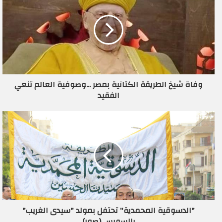
ك
ا
ل
إ
ل
ك
ت
ر
وفاة شيخ الطريقة الكتانية بمصر ...وصوفية العالم تنعي
و
الفقيد
ن
ي
"الدسوقية المحمدية" تحتفل بمولد "سيدى الغريب"
بالسويس (صور)