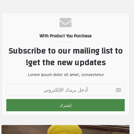
With Product You Purchase
Subscribe to our mailing list to
get the new updates!
Lorem ipsum dolor sit amet, consectetur.
أ
د
خ
ل
ب
ر
ي
د