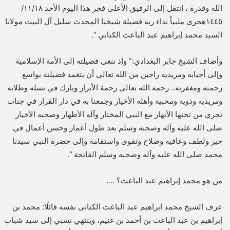
الله وقدرة ، إنتقل إلى الرفيق الأعلى فجر هذا اليوم الأحد ١١/١٨/
١٤٤٥هجري ملبياً نداء ربه فضيلة شيخنا المحدث سليل آل البيت مولانا
السيد محمد إبراهيم عبد الباعث الكتاني “.
وأضاف الشيخ جابر البغدادي:” وإذ ننعى فضيلته إلى الأمة الإسلامية
وإلى أحبابه ومريديه راجين من الله تعالى أن يتغمد فضيلته بواسع
رحمته ومغفرته.. رحمه الله تعالى رحمة الأبرار وبارك في نسله وطلابه
ومريديه وذويه ومحبيه وأهله الأخيار وجمعنا به في دار القرار في جنات
تجري من تحتها الأنهار مع النبي المختار وآله الأطهار وصحبه الأخيار
صلى الله عليه وآله وصحبه وسلم بعد طول أعمار وحسن أعمال في
خير ولطف وعافيه وصلاح وتقوى واستقامة وإلى حضرة النبي سيدنا
محمد صلى الله عليه وآله وصحبه وسلم الفاتحة “.
من هو محمد إبراهيم عبد الباعث؟ ….
عرف الشيخ محمد ابراهيم عبد الباعث الكتانى نفسه قائلًا: محمد بن
إبراهيم بن عبد الباعث بن أحمد بن غنيم، وينتهي نسبي إلى سيد شباب