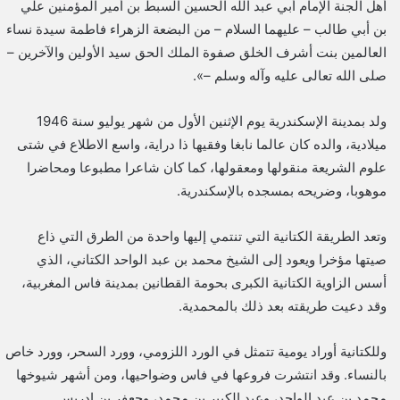
أهل الجنة الإمام أبي عبد الله الحسين السبط بن أمير المؤمنين علي
بن أبي طالب – عليهما السلام – من البضعة الزهراء فاطمة سيدة نساء
العالمين بنت أشرف الخلق صفوة الملك الحق سيد الأولين والآخرين –
صلى الله تعالى عليه وآله وسلم –».
ولد بمدينة الإسكندرية يوم الإثنين الأول من شهر يوليو سنة 1946
ميلادية، والده كان عالما نابغا وفقيها ذا دراية، واسع الاطلاع في شتى
علوم الشريعة منقولها ومعقولها، كما كان شاعرا مطبوعا ومحاضرا
موهوبا، وضريحه بمسجده بالإسكندرية.
وتعد الطريقة الكتانية التي تنتمي إليها واحدة من الطرق التي ذاع
صيتها مؤخرا ويعود إلى الشيخ محمد بن عبد الواحد الكتاني، الذي
أسس الزاوية الكتانية الكبرى بحومة القطانين بمدينة فاس المغربية،
وقد دعيت طريقته بعد ذلك بالمحمدية.
وللكتانية أوراد يومية تتمثل في الورد اللزومي، وورد السحر، وورد خاص
بالنساء. وقد انتشرت فروعها في فاس وضواحيها، ومن أشهر شيوخها
محمد بن عبد الواحد، وعبد الكبير بن محمد، وجعفر بن إدريس