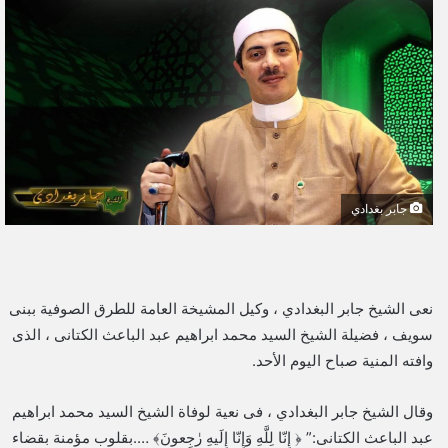
ل
ب
ر
ي
د
ا
إ
ل
جابر بغدادي
ك
ت
ر
و
نعى الشيخ جابر البغدادي ، وكيل المشيخة العامة للطرق الصوفية ببنى
ن
سويف ، فضيلة الشيخ السيد محمد ابراهيم عبد الباعث الكتانى ، الذى
ي
وافته المنية صباح اليوم الأحد.
ا
وقال الشيخ جابر البغدادي ، فى نعية لوفاة الشيخ السيد محمد ابراهيم
عبد الباعث الكتانى:” ﴿ إِنّا لِلَّهِ وَإِنّا إِلَيهِ رٰجِعونَ﴾ ….بقلوب مؤمنة بقضاء