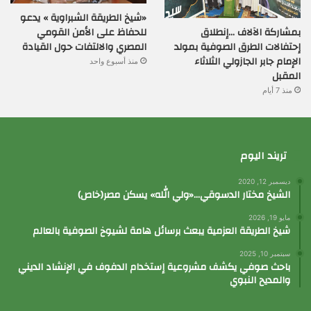
«شيخ الطريقة الشبراوية » يدعو
بمشاركة الآلاف …إنطلاق
للحفاظ على الأمن القومي
إحتفالات الطرق الصوفية بمولد
المصري والالتفات حول القيادة
الإمام جابر الجازولي الثلاثاء
منذ أسبوع واحد
المقبل
منذ 7 أيام
تريند اليوم
ديسمبر 12, 2020
الشيخ مختار الدسوقي…«ولي الله» يسكن مصر(خاص)
مايو 19, 2026
شيخ الطريقة العزمية يبعث برسائل هامة لشيوخ الصوفية بالعالم
سبتمبر 10, 2025
باحث صوفي يكشف مشروعية إستخدام الدفوف في الإنشاد الديني
والمديح النبوي