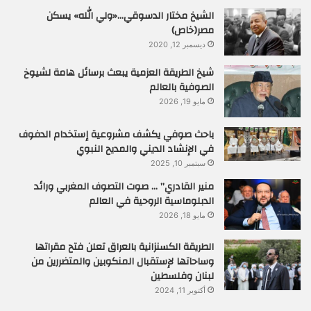
الشيخ مختار الدسوقي…«ولي الله» يسكن
مصر(خاص)
ديسمبر 12, 2020
شيخ الطريقة العزمية يبعث برسائل هامة لشيوخ
الصوفية بالعالم
مايو 19, 2026
باحث صوفي يكشف مشروعية إستخدام الدفوف
في الإنشاد الديني والمديح النبوي
سبتمبر 10, 2025
منير القادري” … صوت التصوف المغربي ورائد
الدبلوماسية الروحية في العالم
مايو 18, 2026
الطريقة الكسنزانية بالعراق تعلن فتح مقراتها
وساحاتها لإستقبال المنكوبين والمتضررين من
لبنان وفلسطين
أكتوبر 11, 2024