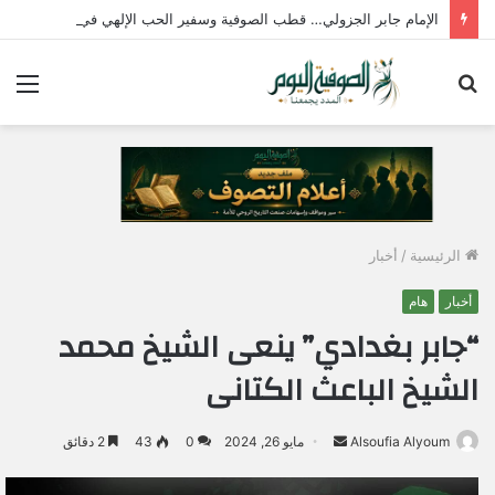
الإمام جابر الجزولي… قطب الصوفية وسفير الحب الإلهي في مصر
بحث
الق
عن
الرئيسية
/
أخبار
أخبار
هام
“جابر بغدادي” ينعى الشيخ محمد
الشيخ الباعث الكتانى
Alsoufia Alyoum
أ
مايو 26, 2024
0
43
2 دقائق
ر
س