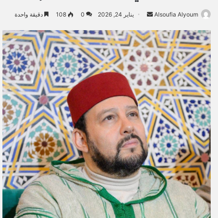
Alsoufia Alyoum
أ
يناير 24, 2026
0
108
دقيقة واحدة
ر
س
ل
ب
ر
ي
د
ا
إ
ل
ك
ت
ر
و
ن
ي
ا