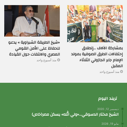
«شيخ الطريقة الشبراوية » يدعو
بمشاركة الآلاف …إنطلاق
للحفاظ على الأمن القومي
إحتفالات الطرق الصوفية بمولد
المصري والالتفات حول القيادة
الإمام جابر الجازولي الثلاثاء
منذ أسبوع واحد
المقبل
منذ أسبوع واحد
تريند اليوم
ديسمبر 12, 2020
الشيخ مختار الدسوقي…«ولي الله» يسكن مصر(خاص)
مايو 19, 2026