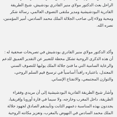
الراحل بعث الدكتور مولاي منير القادري بودشيش، شيخ الطريقة
القادرية البودشيشية ومدير ملتقى التصوف العالمي، رسالة شكر
ومحبة وولاء إلى صاحب الجلالة الملك محمد السادس، أمير المؤمنين،
نصره الله.
وأكد الدكتور مولاي منير القادري بودشيش في تصريحات صحفية له :
أن هذه الذكرى الروحية تشكل محطة للتعبير عن التقدير العميق للدعم
والرعاية السامية التي ما فتئ جلالة الملك يوليها للتصوف السني
المعتدل، باعتباره رافداً أساسياً في ترسيخ قيم السلم الروحي،
والتوازن المجتمعي، والانفتاح الإنساني.
وأشار شيخ الطريقة القادرية البودشيشية إلى أن مريدي وفقراء
الطريقة، داخل المغرب وخارجه، ولا سيما في قارة أوروبا وإفريقيا،
يجددون بهذه المناسبة دعمهم الثابت وتأييدهم الصادق لجهود جلالة
الملك محمد السادس في النهوض بالمغرب، وتعزيز مكانته الروحية