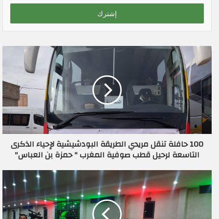
خ
ل
ب
ر
ي
د
ك
ا
ل
إ
ل
ك
ت
ر
100 حافلة تنقل مريدي الطريقة البودشيشية لإحياء الذكرى
و
التاسعة لرحيل قطب صوفية المغرب " حمزة بن العباس"
ن
ي