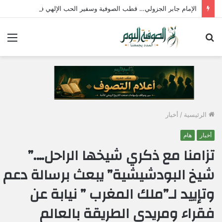
الإمام جابر الجزولي… قطب الصوفية وسفير الحب الإلهي في مصر
بحث
الق
عن
الرئيسية
/
أخبار
أخبار
هام
تزامنا مع ذكري شيخها الراحل….”
شيخ البودشيشية” يبعث برسالة دعم
وتإييد لـ”ملك المغرب ” نيابة عن
فقراء ومريدي الطريقة بالعالم