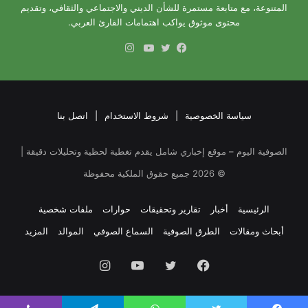
المتنوعة، مع متابعة مستمرة للشأن الديني والاجتماعي والثقافي، وتقديم
محتوى موثوق يواكب اهتمامات القارئ العربي.
انستقرام
فيسبوك
تويتر
يوتيوب
سياسة الخصوصية
|
شروط الاستخدام
|
اتصل بنا
الصوفية اليوم – موقع إخباري شامل يقدم تغطية لحظية وتحليلات دقيقة |
©
2026
جميع حقوق الملكية محفوظة
الرئيسية
أخبار
تقارير وتحقيقات
حوارات
ملفات شخصية
أبحاث ومقالات
الطرق الصوفية
السماع الصوفي
الموالد
المزيد
فيسبوك
تويتر
يوتيوب
انستقرام