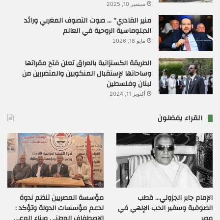
سبتمبر 10, 2025
منير القادري” … صوت التصوف المغربي ورائد
الدبلوماسية الروحية في العالم
مايو 18, 2026
الطريقة الكسنزانية بالعراق تعلن فتح مقراتها
وساحاتها لإستقبال المنكوبين والمتضررين من
لبنان وفلسطين
أكتوبر 11, 2024
القراء يفضلون
الإمام جابر الجزولي… قطب
مؤسسة المصريين تنظم ندوة
الصوفية وسفير الحب الإلهي في
لدعم مؤسسات الدولة وتؤكد :
مصر
الإصطفاف الوطني وبناء الوعي