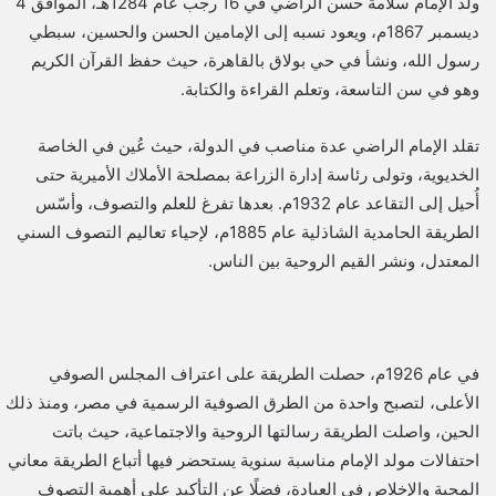
ولد الإمام سلامة حسن الراضي في 16 رجب عام 1284هـ، الموافق 4
ديسمبر 1867م، ويعود نسبه إلى الإمامين الحسن والحسين، سبطي
رسول الله، ونشأ في حي بولاق بالقاهرة، حيث حفظ القرآن الكريم
وهو في سن التاسعة، وتعلم القراءة والكتابة.
تقلد الإمام الراضي عدة مناصب في الدولة، حيث عُين في الخاصة
الخديوية، وتولى رئاسة إدارة الزراعة بمصلحة الأملاك الأميرية حتى
أُحيل إلى التقاعد عام 1932م. بعدها تفرغ للعلم والتصوف، وأسّس
الطريقة الحامدية الشاذلية عام 1885م، لإحياء تعاليم التصوف السني
المعتدل، ونشر القيم الروحية بين الناس.
في عام 1926م، حصلت الطريقة على اعتراف المجلس الصوفي
الأعلى، لتصبح واحدة من الطرق الصوفية الرسمية في مصر، ومنذ ذلك
الحين، واصلت الطريقة رسالتها الروحية والاجتماعية، حيث باتت
احتفالات مولد الإمام مناسبة سنوية يستحضر فيها أتباع الطريقة معاني
المحبة والإخلاص في العبادة، فضلًا عن التأكيد على أهمية التصوف