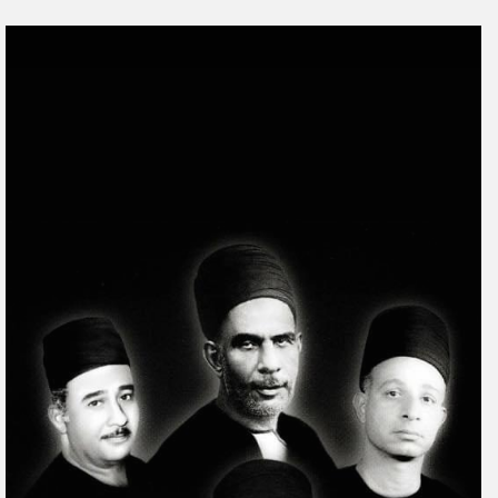
ر
س
ل
ب
ر
ي
د
ا
إ
ل
ك
ت
ر
و
ن
ي
ا