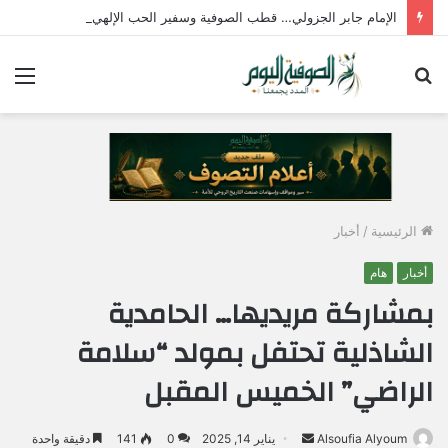
الإمام جابر الجزولي… قطب الصوفية وسفير الحب الإلهي في مصر
بحث
الق
عن
الرئيسية
/
أخبار
أخبار
هام
بمشاركة مريديها… الحامدية
الشاذلية تحتفل بمولد “سلامة
الراضي” الخميس المقبل
Alsoufia Alyoum
أ
يناير 14, 2025
0
141
دقيقة واحدة