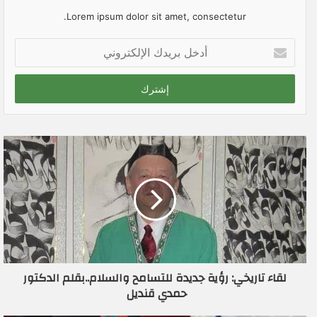
Lorem ipsum dolor sit amet, consectetur.
أ
د
خ
ل
ب
ر
ي
د
ك
ا
ل
إ
ل
ك
ت
ر
لقاء تاريخي: رؤية جديدة للتسامح والسلام..بقلم الدكتور
و
حمدي قنديل
ن
ي