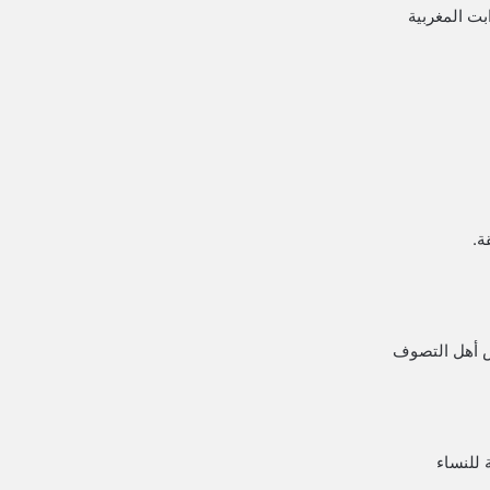
بت المغربية
ة.
رس أهل التصوف
 للنساء