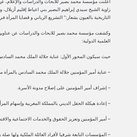
زاوية الشيخ سيدي إبراهيم البصير بني اعياط إقليم أزيلال،
التاريخية بالعيون بشعار:” التشريع الرباني و قضايا المرأة 
وكشفت مؤسسة محمد بصير للابحاث والدراسات عن عناوين ا
العلمية الدولية:
حيث سيكون المحور الأول: عناية جلالة الملك محمد السادس، 
– عناية أمير المؤمنين جلالة الملك محمد السادس بالمرأة م
– إشراف أمير المؤمنين على إصلاح مدونة الأسرة.
– إعادة هيكلة الحقل الديني بالمملكة المغربية وإسهام المرأ
– أمير المؤمنين وتعزيز الحقوق والخدمات الاجتماعية والاقتص
– المؤسسات التابعة شرفيا لأفراد العائلة الملكية ولها صلة ب