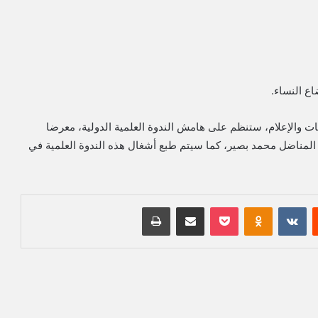
اع النساء.
ت والإعلام، ستنظم على هامش الندوة العلمية الدولية، معرضا
ق المناضل محمد بصير، كما سيتم طبع أشغال هذه الندوة العلمية في
‏Reddit
‏VKontakte
Odnoklassniki
بوكيت
مشاركة عبر البريد
طباعة