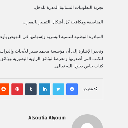
تجربة التعاونيات النسائية المدرة للدخل.
المناصفة ومكافحة كل أشكال التمييز بالمغرب
المبادرة الوطنية للتنمية البشرية وإسهامها في النهوض بأوض
وتجدر الإشارة إلى أن مؤسسة محمد بصير للأبحاث والدراسا
للكتب التي أصدرتها ومعرضا لوثائق الزاوية البصيرية ووثائ
كتاب خاص بحول الله تعالى.
فيسبوك
تويتر
لينكدإن
‏Tumblr
بينتيريست
شاركها
Alsoufia Alyoum