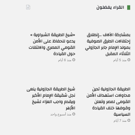
القراء يفضلون
بمشاركة الآلاف …إنطلاق
«شيخ الطريقة الشبراوية »
إحتفالات الطرق الصوفية
يدعو للحفاظ على الأمن
بمولد الإمام جابر الجازولي
القومي المصري والالتفات
الثلاثاء المقبل
حول القيادة
منذ 5 أيام
منذ 6 أيام
الطريقة الجازولية تدين
شيخ الطريقة الجازولية ينعى
محاولات استهداف الأمن
نجل شقيقة الإمام الأكبر
القومى لمصر وتعلن
ويقدم واجب العزاء لشيخ
وقوفها خلف القيادة
الأزهر
السياسية
منذ أسبوع واحد
منذ 7 أيام