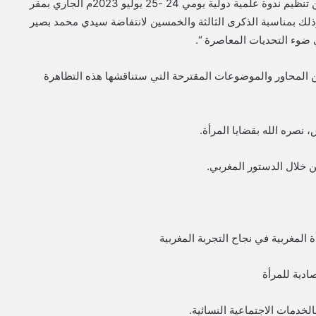
أعلنت مؤسسة محمد بصير للأبحاث والدراسات والإعلام، عن تنظيم ندوة علمية دولية يومي 24 -25 يوليو 2023م الجاري بمقر
 وذلك بمناسبة الذكرى الثالثة والخمسين لانتفاضة سيدي محمد بصير
في ضوء التحديات المعاصرة “.
لمحاور والموضوعات المقترحة التي ستناقشها هذه التظاهرة
نصره الله بقضايا المرأة.
ن خلال الدستور المغربي.
ة المغربية في نجاح التجربة المغربية
ادية للمرأة
الخدمات الاجتماعية النسائية.