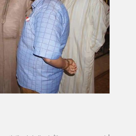
ر
و
ن
ي
ا