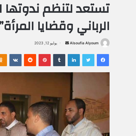
تستعد لتنظم ندوتها ال
الرباني وقضايا المرأة”
Alsoufia Alyoum
أ
يوليو 12, 2023
ر
فيسبوك
تويتر
لينكدإن
‏Tumblr
بينتيريست
‏Reddit
‏VKontakte
س
ل
ب
ر
ي
د
ا
إ
ل
ك
ت