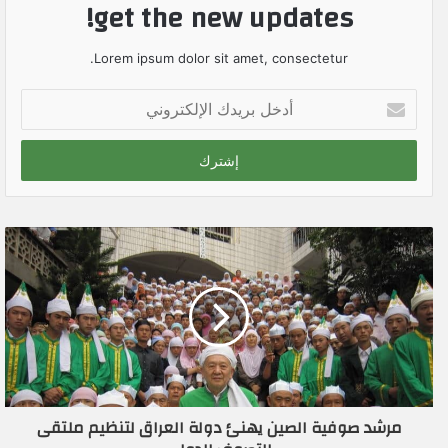
get the new updates!
Lorem ipsum dolor sit amet, consectetur.
أ
د
خ
ل
ب
ر
ي
د
ك
ا
ل
إ
ل
ك
ت
ر
مرشد صوفية الصين يهنئ دولة العراق لتنظيم ملتقى
و