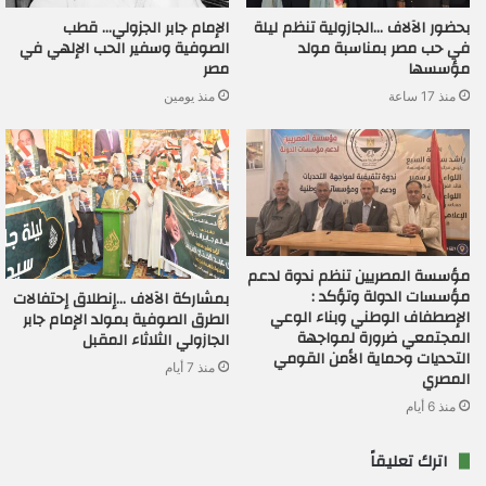
بحضور الآلاف …الجازولية تنظم ليلة
الإمام جابر الجزولي… قطب
في حب مصر بمناسبة مولد
الصوفية وسفير الحب الإلهي في
مؤسسها
مصر
منذ 17 ساعة
منذ يومين
مؤسسة المصريين تنظم ندوة لدعم
مؤسسات الدولة وتؤكد :
بمشاركة الآلاف …إنطلاق إحتفالات
الإصطفاف الوطني وبناء الوعي
الطرق الصوفية بمولد الإمام جابر
المجتمعي ضرورة لمواجهة
الجازولي الثلاثاء المقبل
التحديات وحماية الأمن القومي
منذ 7 أيام
المصري
منذ 6 أيام
اترك تعليقاً