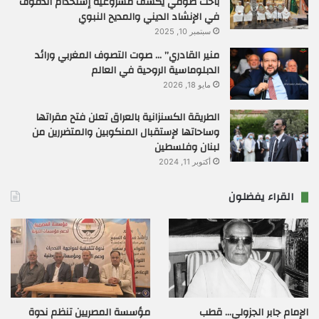
باحث صوفي يكشف مشروعية إستخدام الدفوف
في الإنشاد الديني والمديح النبوي
سبتمبر 10, 2025
منير القادري” … صوت التصوف المغربي ورائد
الدبلوماسية الروحية في العالم
مايو 18, 2026
الطريقة الكسنزانية بالعراق تعلن فتح مقراتها
وساحاتها لإستقبال المنكوبين والمتضررين من
لبنان وفلسطين
أكتوبر 11, 2024
القراء يفضلون
الإمام جابر الجزولي… قطب
مؤسسة المصريين تنظم ندوة