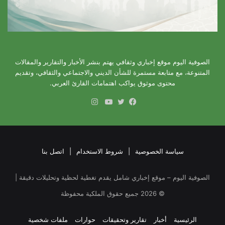
الصوفية اليوم موقع إخباري وثقافي يهتم بنشر الأخبار والتقارير والمقالات
المتنوعة، مع متابعة مستمرة للشأن الديني والاجتماعي والثقافي، وتقديم
محتوى موثوق يواكب اهتمامات القارئ العربي.
انستقرام
فيسبوك
تويتر
يوتيوب
سياسة الخصوصية
|
شروط الاستخدام
|
اتصل بنا
الصوفية اليوم – موقع إخباري شامل يقدم تغطية لحظية وتحليلات دقيقة |
©
2026
جميع حقوق الملكية محفوظة
الرئيسية
أخبار
تقارير وتحقيقات
حوارات
ملفات شخصية