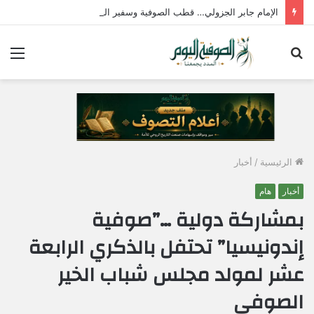
الإمام جابر الجزولي… قطب الصوفية وسفير الحب الإلهي في مصر
بحث
الق
عن
الرئيسية
/
أخبار
أخبار
هام
بمشاركة دولية …”صوفية
إندونيسيا” تحتفل بالذكري الرابعة
عشر لمولد مجلس شباب الخير
الصوفي