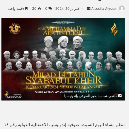
Alsoufia Alyoum
أ
فبراير 10, 2024
0
30
دقيقة واحدة
ر
س
ل
ب
ر
ي
د
ا
إ
ل
ك
ت
ملتقي شباب الخير الصوفي بإندونيسيا
ر
و
ن
ي
تنظم مساء اليوم السبت، صوفية إندونيسيا، الاحتفالية الدولية رقم ١٤
ا