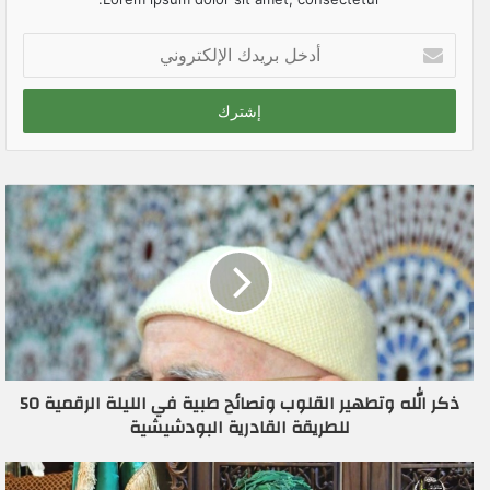
أ
د
خ
ل
ب
ر
ي
د
ك
ا
ل
إ
ل
ك
ت
ر
ذكر الله وتطهير القلوب ونصائح طبية في الليلة الرقمية 50
و
للطريقة القادرية البودشيشية
ن
ي