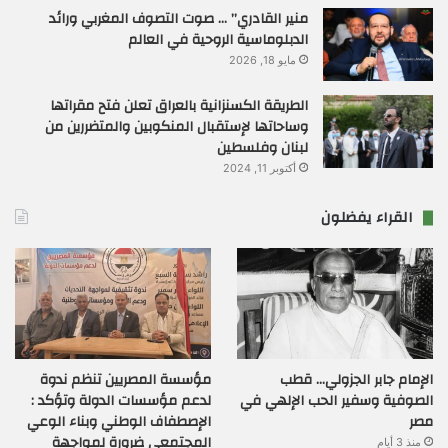
منير القادري” … صوت التصوف المغربي ورائد
الدبلوماسية الروحية في العالم
مايو 18, 2026
الطريقة الكسنزانية بالعراق تعلن فتح مقراتها
وساحاتها لإستقبال المنكوبين والمتضررين من
لبنان وفلسطين
أكتوبر 11, 2024
القراء يفضلون
الإمام جابر الجزولي… قطب
مؤسسة المصريين تنظم ندوة
الصوفية وسفير الحب الإلهي في
لدعم مؤسسات الدولة وتؤكد :
مصر
الإصطفاف الوطني وبناء الوعي
المجتمعي ضرورة لمواجهة
منذ 3 أيام