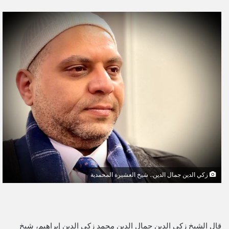
ر
س
ل
ب
ر
ي
د
ا
إ
ل
ك
ت
ر
و
زكي الدين جمال الدين.. شيخ العشيرة المحمدية
ن
ي
ا
قال الشيخ زكي الدين جمال الدين محمد زكي الدين إبراهيم، شيخ