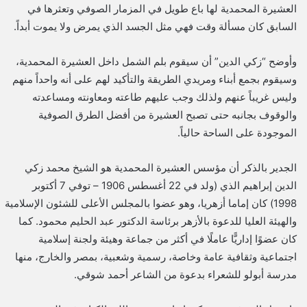
العشيرة المحمدية لها باع طويل في المزمار الصوفي وتعثرها في
السابق كان مسألة وقت فهي مثل الجسد الذي يمرض ولا يموت أبداً.
وأوضح “زكي الدين” أن سيقوم بلم الشمل داخل العشيرة المحمدية،
وسيقوم بجمع أبناء ومريدي الطريقة والتأكيد لهم على أنه واحداً منهم
وليس غريباً عنهم ولذلك وجب عليهم طاعته ومعاونته ومساعدته
والوقوف بجانبه حتى تصبح العشيرة من أفضل الطرق الصوفية
الموجودة على الساحة حالياً.
الجدير بالذكر أن مؤسس العشيرة المحمدية هو الشيخ محمد زكي
الدين إبراهيم الذي (ولد في 22 أغسطس 1906 – توفي 7 أكتوبر
1998) كان إماما أزهريا، وهو عضوا بالمجلس الأعلى للشئون الإسلامية
والهيئة العليا للدعوة بالأزهر برئاسة الدكتور عبد الحليم محمود. كما
كان عضوًا إداريًّا عاملًا في أكثر من جماعة وهيئة ولجنة إسلامية
اجتماعية وثقافية عامة وخاصة، رسمية وشعبية، بمصر والخارج، منها
مدرسة أبولو للشعراء بدعوة من الشاعر أحمد شوقي.