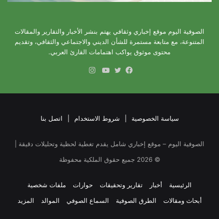
الصوفية اليوم موقع إخباري وثقافي يهتم بنشر الأخبار والتقارير والمقالات
المتنوعة، مع متابعة مستمرة للشأن الديني والاجتماعي والثقافي، وتقديم
محتوى موثوق يواكب اهتمامات القارئ العربي.
انستقرام
فيسبوك
تويتر
يوتيوب
سياسة الخصوصية
|
شروط الاستخدام
|
اتصل بنا
الصوفية اليوم – موقع إخباري شامل يقدم تغطية لحظية وتحليلات دقيقة |
©
2026
جميع حقوق الملكية محفوظة
الرئيسية
أخبار
تقارير وتحقيقات
حوارات
ملفات شخصية
أبحاث ومقالات
الطرق الصوفية
السماع الصوفي
الموالد
المزيد