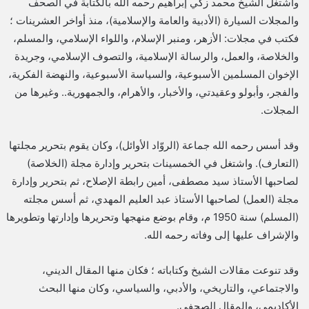
واشتغل الشيخ محمد زكي إبراهيم رحمه الله بالكتابة في الصحف
والمجلات السيارة (الأدبية والعامة والإسلامية)، منذ أواخر العشرينات ؛
فكتب في مجلات: الأزهر، ومنبر الإسلام، واللواء الإسلامي، والمسلم،
والخلاصة، والعمل، والرسالة الإسلامية، والتصوف الإسلامي، وجريدة
الإخوان المسلمين الأسبوعية، والسياسة الأسبوعية، والنهضة الفكرية،
والفجر، وأبولو وعقيدتي، والأخبار، والأهرام، والجمهورية.. وغيرها من
المجلات.
وقد أسس رحمه الله جماعة (الروّاد الأوائل)، وكان يقوم بتحرير مجلتها
(التعارف). واشتغل في الخمسينات بتحرير وإدارة مجلة (الخلاصة)
لصاحبها الأستاذ سيد مصطفى، أمين رابطة الإصلاح، ثم بتحرير وإدارة
مجلة (العمل) لصاحبها الأستاذ عبد العليم المهدي، ثم أسس مجلته
(المسلم) سنة 1950 م، وقام بوضع منهجها وتحريرها وإدارتها وتطويرها
والإشراف عليها إلى وفاته رحمه الله.
وقد تنوعت مقالات الشيخ وكتاباته ؛ فكان منها المقال الديني،
والاجتماعي، والتاريخي، والأدبي، والسياسي، وكان منها البحث
الأكاديمي، والمقال الصحفي.