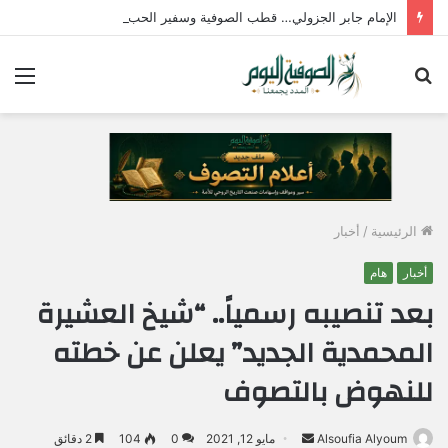
الإمام جابر الجزولي… قطب الصوفية وسفير الحب الإلهي في مصر
بحث
الق
عن
الرئيسية
/
أخبار
أخبار
هام
بعد تنصيبه رسمياً.. “شيخ العشيرة
المحمدية الجديد” يعلن عن خطته
للنهوض بالتصوف
Alsoufia Alyoum
أ
مايو 12, 2021
0
104
2 دقائق