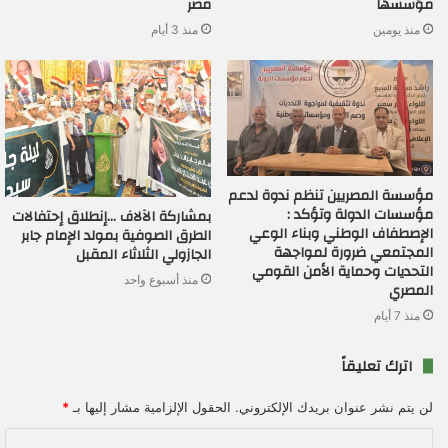
مؤسسها
مصر
منذ يومين
منذ 3 أيام
مؤسسة المصريين تنظم ندوة لدعم
مؤسسات الدولة وتؤكد :
بمشاركة الآلاف …إنطلاق إحتفالات
الإصطفاف الوطني وبناء الوعي
الطرق الصوفية بمولد الإمام جابر
المجتمعي ضرورة لمواجهة
الجازولي الثلاثاء المقبل
التحديات وحماية الأمن القومي
منذ أسبوع واحد
المصري
منذ 7 أيام
اترك تعليقاً
لن يتم نشر عنوان بريدك الإلكتروني.
الحقول الإلزامية مشار إليها بـ
*
ا