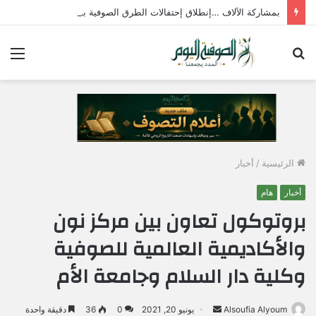
بمشاركة الآلاف …إنطلاق إحتفالات الطرق الصوفية بمولد الإمام جابر الجازولي الثلاثاء المقبل
بحث
الق
عن
الرئيسية
/
أخبار
أخبار
هام
بروتوكول تعاون بين مركز نون
والأكاديمية العالمية للصوفية
وكلية دار السلام وجامعة الأم
Alsoufia Alyoum
أ
يونيو 20, 2021
0
36
دقيقة واحدة