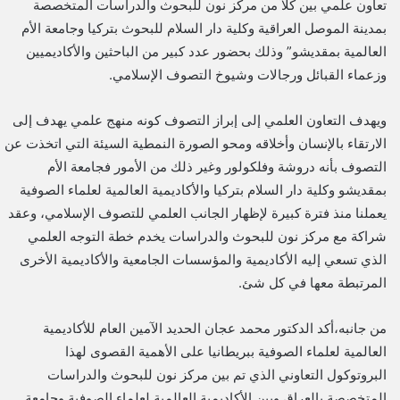
تعاون علمي بين كلاَ من مركز نون للبحوث والدراسات المتخصصة
بمدينة الموصل العراقية وكلية دار السلام للبحوث بتركيا وجامعة الأم
العالمية بمقديشو” وذلك بحضور عدد كبير من الباحثين والأكاديميين
وزعماء القبائل ورجالات وشيوخ التصوف الإسلامي.
ويهدف التعاون العلمي إلى إبراز التصوف كونه منهج علمي يهدف إلى
الارتقاء بالإنسان وأخلاقه ومحو الصورة النمطية السيئة التي اتخذت عن
التصوف بأنه دروشة وفلكولور وغير ذلك من الأمور فجامعة الأم
بمقديشو وكلية دار السلام بتركيا والأكاديمية العالمية لعلماء الصوفية
يعملنا منذ فترة كبيرة لإظهار الجانب العلمي للتصوف الإسلامي، وعقد
شراكة مع مركز نون للبحوث والدراسات يخدم خطة التوجه العلمي
الذي تسعي إليه الأكاديمية والمؤسسات الجامعية والأكاديمية الأخرى
المرتبطة معها في كل شئ.
من جانبه،أكد الدكتور محمد عجان الحديد الآمين العام للأكاديمية
العالمية لعلماء الصوفية ببريطانيا على الأهمية القصوى لهذا
البروتوكول التعاوني الذي تم بين مركز نون للبحوث والدراسات
المتخصصة بالعراق وبين الأكاديمية العالمية لعلماء الصوفية وجامعة