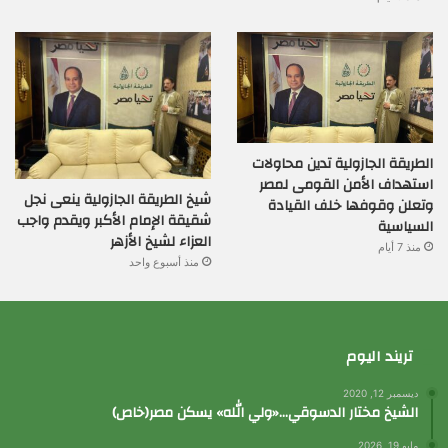
الطريقة الجازولية تدين محاولات
استهداف الأمن القومى لمصر
شيخ الطريقة الجازولية ينعى نجل
وتعلن وقوفها خلف القيادة
شقيقة الإمام الأكبر ويقدم واجب
السياسية
العزاء لشيخ الأزهر
منذ 7 أيام
منذ أسبوع واحد
تريند اليوم
ديسمبر 12, 2020
الشيخ مختار الدسوقي…«ولي الله» يسكن مصر(خاص)
مايو 19, 2026