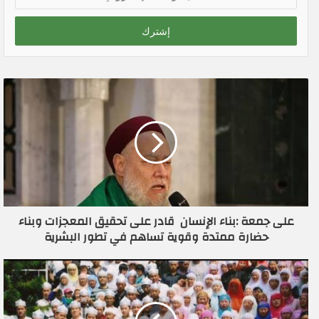
د
خ
ل
ب
ر
ي
د
ك
ا
ل
إ
ل
ك
ت
ر
على جمعة :بناء الإنسان قادر على تحقيق المعجزات وبناء
و
حضارة ممتدة وقوية تساهم في تطور البشرية
ن
ي