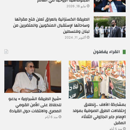
الدبلوماسية الروحية في العالم
مايو 18, 2026
الطريقة الكسنزانية بالعراق تعلن فتح مقراتها
وساحاتها لإستقبال المنكوبين والمتضررين من
لبنان وفلسطين
أكتوبر 11, 2024
القراء يفضلون
«شيخ الطريقة الشبراوية » يدعو
بمشاركة الآلاف …إنطلاق
للحفاظ على الأمن القومي
إحتفالات الطرق الصوفية بمولد
المصري والالتفات حول القيادة
الإمام جابر الجازولي الثلاثاء
منذ 6 أيام
المقبل
منذ 5 أيام