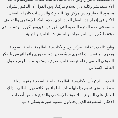
الأم بمقديشو وكلية دار السلام بتركيا، ونود القول أن الدكتور نشوان
محمود الصفار رئيس مركز نون للبحوث والدراسات كان له الفضل
الأكبر في إتمام هذا العمل الجيد الذي يخدم الفكر الإسلامى والتصوف
خاصة في هذه الفترة الصعبة التي ظهر فيها فيروس كورونا وتسبب في
توقف الكثير من المؤتمرات والملتقيات العلمية والدينية.
وتابع “الحديد” قائلا “مركز نون والأكاديمية العالمية لعلماء الصوفية
ومعهم المؤسسات الآخري سيقَومون بدور محوري رائع للنهوض بالفكر
الصوفي العلمي وعلم نهضة علمية صوفية يستفيد منها الجميع حول
العالم الإسلامي.
الجدير بالذكر،أن الأكاديمية العالمية لعلماء الصوفية مقرها دولة
بريطانيا وهي تجمع بداخلها مئات العلماء من كافة دول العالم، وذلك
للعمل على النهوض بالتصوف الإسلامي والدفاع عنه من أصحاب
الأفكار المتطرفة الذين يحاولون تشويه صورته بشكل دائم.