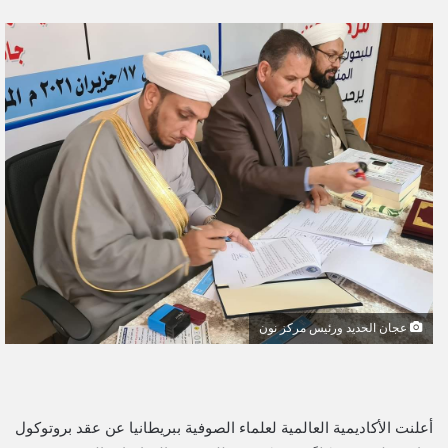
ر
س
ل
ب
ر
ي
د
ا
إ
ل
ك
ت
ر
و
عجان الحديد ورئيس مركز نون
ن
ي
ا
أعلنت الأكاديمية العالمية لعلماء الصوفية ببريطانيا عن عقد بروتوكول