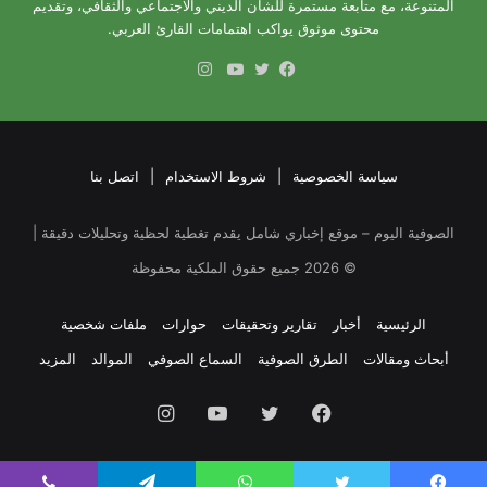
المتنوعة، مع متابعة مستمرة للشأن الديني والاجتماعي والثقافي، وتقديم
محتوى موثوق يواكب اهتمامات القارئ العربي.
انستقرام
فيسبوك
تويتر
يوتيوب
سياسة الخصوصية
|
شروط الاستخدام
|
اتصل بنا
الصوفية اليوم – موقع إخباري شامل يقدم تغطية لحظية وتحليلات دقيقة |
©
2026
جميع حقوق الملكية محفوظة
الرئيسية
أخبار
تقارير وتحقيقات
حوارات
ملفات شخصية
أبحاث ومقالات
الطرق الصوفية
السماع الصوفي
الموالد
المزيد
فيسبوك
تويتر
يوتيوب
انستقرام