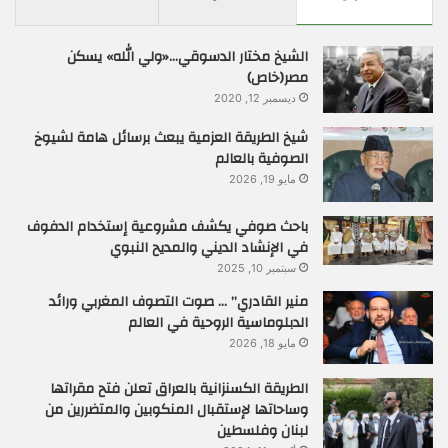
الشيخ مختار الدسوقي…«ولي الله» يسكن
مصر(خاص)
ديسمبر 12, 2020
شيخ الطريقة العزمية يبعث برسائل هامة لشيوخ
الصوفية بالعالم
مايو 19, 2026
باحث صوفي يكشف مشروعية إستخدام الدفوف
في الإنشاد الديني والمديح النبوي
سبتمبر 10, 2025
منير القادري” … صوت التصوف المغربي ورائد
الدبلوماسية الروحية في العالم
مايو 18, 2026
الطريقة الكسنزانية بالعراق تعلن فتح مقراتها
وساحاتها لإستقبال المنكوبين والمتضررين من
لبنان وفلسطين