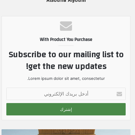
Alsoufia Alyoum
With Product You Purchase
Subscribe to our mailing list to
get the new updates!
Lorem ipsum dolor sit amet, consectetur.
أ
د
خ
ل
ب
ر
ي