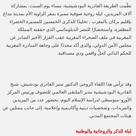
نظّمت الطريقة القادرية البودشيشية، مساء يوم السبت، بمشاركة
آلاف المريدين، ليلة روحية صوفية مميزة بمقر الزاوية الأم بمدينة مداغ
بإقليم بركان بالمغرب ، تخليدًا للذكرى الخمسين للمسيرة الخضراء
المظفرة، واستحضارًا للنصر الدبلوماسي الذي حققته المملكة
المغربية في ملف الصحراء المغربية عقب القرار الأخير الصادر عن
مجلس الأمن الدولي، والذي أكد مجددًا على وجاهة المبادرة المغربية
للحكم الذاتي كحلٍّ واقعي وذي مصداقية.
وقد ترأس هذا اللقاء الروحي الدكتور منير القادري بودشيش، شيخ
القادرية البودشيشية مدير الملتقى العالمي للتصوف ورئيس المركز
الأورو-متوسطي لدراسة الإسلام اليوم، بحضور عدد من المريدين
والمريدات، وشخصيات دينية وأكاديمية وإعلامية، إلى جانب ممثلين عن
هيئات المجتمع المدني.
ليلة للذكر والروحانية والوطنية