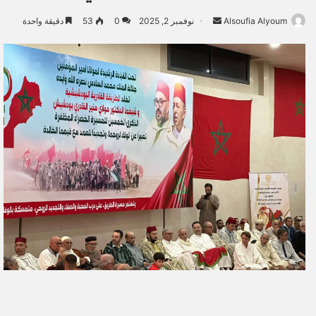
Alsoufia Alyoum
أ
نوفمبر 2, 2025
0
53
دقيقة واحدة
ر
س
ل
ب
ر
ي
د
ا
إ
ل
ك
ت
ر
و
ن
ي
ا