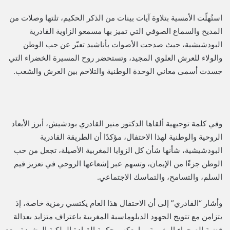
استُهلّت الأمسية بتلاوة آيات بينات من الذكر الحكيم، تلتها وصلات من
المديح والسماع الصوفي التي تميز بها مسمعو الزاوية القادرية
البودشيشية، حيث صدحت الأصوات بأناشيد تعبّر عن حب الوطن
والولاء للعرش العلوي المجيد، وتستحضر روح المسيرة الخضراء التي
جسدت أسمى معاني الوحدة الوطنية والتلاحم بين العرش والشعب.
وفي كلمة توجيهية ألقاها الدكتور منير القادري بودشيش، أبرز الأبعاد
الروحية والوطنية لهذا الاحتفال، مؤكدًا أن الطريقة القادرية
البودشيشية، شأنها شأن كل الزوايا المغربية الأصيلة، تجعل من حب
الوطن جزءًا من الإيمان، وتسهم عبر إشعاعها الروحي في تعزيز قيم
السلم، والتسامح، والتماسك الاجتماعي.
وأشار “القادري” إلى أن الاحتفال هذا العام يكتسي رمزية خاصة، إذ
يتزامن مع تتويج الجهود الدبلوماسية المغربية باعتراف متزايد بعدالة
قضية الصحراء المغربية، ما يعكس حكمة القيادة الملكية الرشيدة وبعد