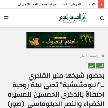
الإمام جابر الجزولي… قطب الصوفية وسفير الحب الإلهي في مصر
بحث
الق
عن
الرئيسية
/
أخبار
أخبار
هام
بحضور شيخها منير القادري
…”البودشيشية” تحيي ليلة روحية
احتفالاً بالذكرى الخمسين للمسيرة
الخضراء والنصر الدبلوماسي (صور)