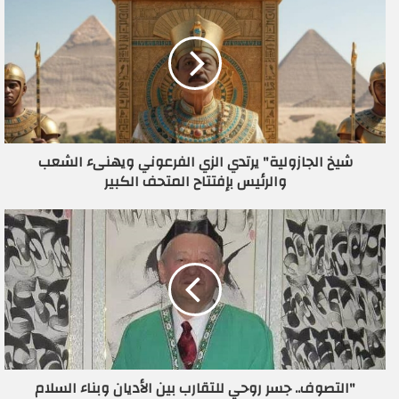
د
ك
ا
ل
إ
ل
ك
ت
ر
شيخ الجازولية" يرتدي الزي الفرعوني ويهنىء الشعب
و
والرئيس بإفتتاح المتحف الكبير
ن
ي
"التصوف.. جسر روحي للتقارب بين الأديان وبناء السلام