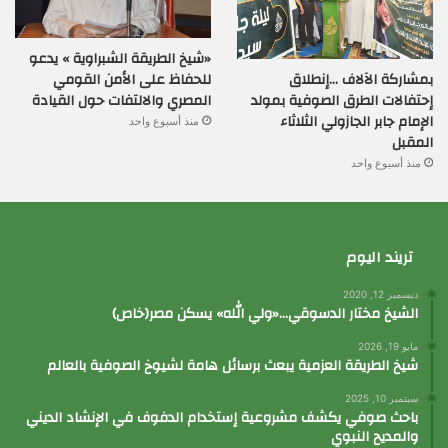
«شيخ الطريقة الشبراوية » يدعو
بمشاركة الآلاف …إنطلاق
للحفاظ على الأمن القومي
إحتفالات الطرق الصوفية بمولد
المصري والالتفات حول القيادة
الإمام جابر الجازولي الثلاثاء
منذ أسبوع واحد
المقبل
منذ أسبوع واحد
تريند اليوم
ديسمبر 12, 2020
الشيخ مختار الدسوقي…«ولي الله» يسكن مصر(خاص)
مايو 19, 2026
شيخ الطريقة العزمية يبعث برسائل هامة لشيوخ الصوفية بالعالم
سبتمبر 10, 2025
باحث صوفي يكشف مشروعية إستخدام الدفوف في الإنشاد الديني
والمديح النبوي