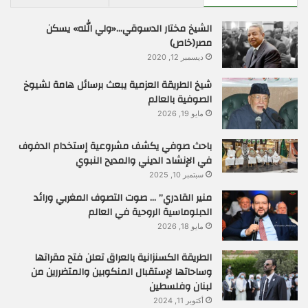
الشيخ مختار الدسوقي…«ولي الله» يسكن
مصر(خاص)
ديسمبر 12, 2020
شيخ الطريقة العزمية يبعث برسائل هامة لشيوخ
الصوفية بالعالم
مايو 19, 2026
باحث صوفي يكشف مشروعية إستخدام الدفوف
في الإنشاد الديني والمديح النبوي
سبتمبر 10, 2025
منير القادري” … صوت التصوف المغربي ورائد
الدبلوماسية الروحية في العالم
مايو 18, 2026
الطريقة الكسنزانية بالعراق تعلن فتح مقراتها
وساحاتها لإستقبال المنكوبين والمتضررين من
لبنان وفلسطين
أكتوبر 11, 2024