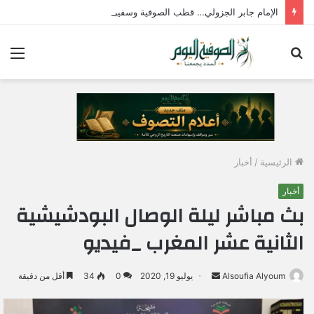
الإمام جابر الجزولي… قطب الصوفية وسفير الحب الإلهي في مصر
بحث
الق
عن
الرئيسية
/
أخبار
أخبار
بث مباشر ليلة الوصال البودشيشية
الثانية عشر المغرب _فيديو
Alsoufia Alyoum
أ
يوليو 19, 2020
0
34
أقل من دقيقة
ر
س