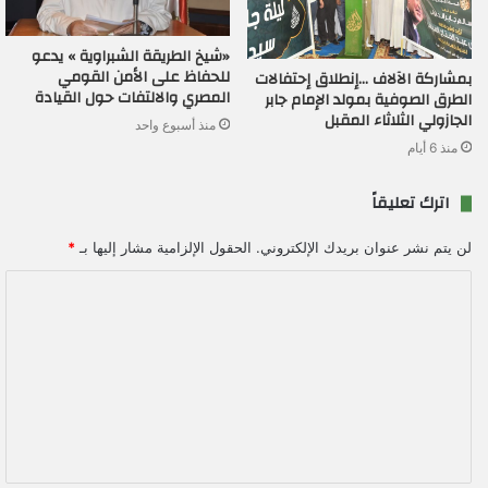
«شيخ الطريقة الشبراوية » يدعو
للحفاظ على الأمن القومي
بمشاركة الآلاف …إنطلاق إحتفالات
المصري والالتفات حول القيادة
الطرق الصوفية بمولد الإمام جابر
الجازولي الثلاثاء المقبل
منذ أسبوع واحد
منذ 6 أيام
اترك تعليقاً
لن يتم نشر عنوان بريدك الإلكتروني.
الحقول الإلزامية مشار إليها بـ
*
ا
ل
ت
ع
ل
ي
ق