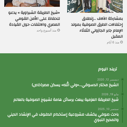
«شيخ الطريقة الشبراوية » يدعو
بمشاركة الآلاف …إنطلاق
للحفاظ على الأمن القومي
إحتفالات الطرق الصوفية بمولد
المصري والالتفات حول القيادة
الإمام جابر الجازولي الثلاثاء
منذ أسبوع واحد
المقبل
منذ 6 أيام
تريند اليوم
ديسمبر 12, 2020
الشيخ مختار الدسوقي…«ولي الله» يسكن مصر(خاص)
مايو 19, 2026
شيخ الطريقة العزمية يبعث برسائل هامة لشيوخ الصوفية بالعالم
سبتمبر 10, 2025
باحث صوفي يكشف مشروعية إستخدام الدفوف في الإنشاد الديني
والمديح النبوي