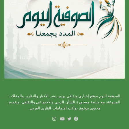
الصوفية اليوم موقع إخباري وثقافي يهتم بنشر الأخبار والتقارير والمقالات
المتنوعة، مع متابعة مستمرة للشأن الديني والاجتماعي والثقافي، وتقديم
محتوى موثوق يواكب اهتمامات القارئ العربي.
انستقرام
فيسبوك
تويتر
يوتيوب