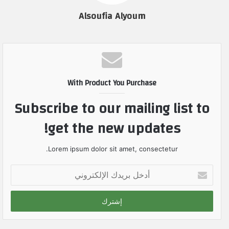
Alsoufia Alyoum
With Product You Purchase
Subscribe to our mailing list to
get the new updates!
Lorem ipsum dolor sit amet, consectetur.
أ
د
خ
ل
ب
ر