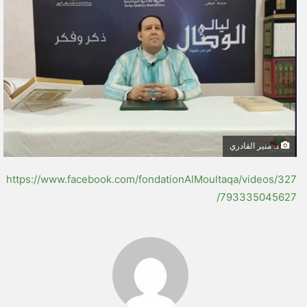
ل
ب
ر
ي
د
ا
إ
ل
ك
د. منير القادري
ت
ر
https://www.facebook.com/fondationAlMoultaqa/videos/327
و
793335045627/
ن
ي
ا