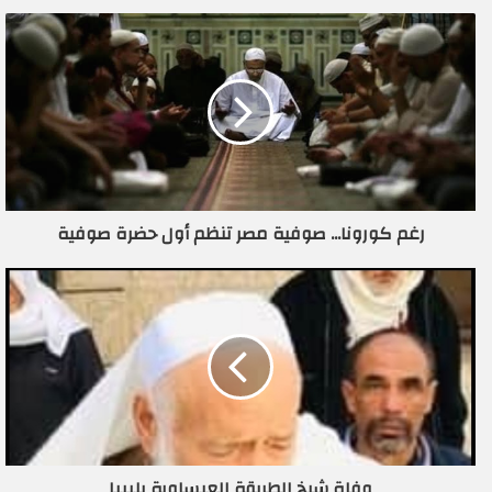
ي
د
ك
ا
ل
إ
ل
ك
ت
ر
رغم كورونا... صوفية مصر تنظم أول حضرة صوفية
و
ن
ي
وفاة شيخ الطريقة العيساوية بليبيا