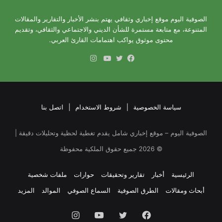
الصوفية اليوم موقع إخباري وثقافي يهتم بنشر الأخبار والتقارير والمقالات
المتنوعة، مع متابعة مستمرة للشأن الديني والاجتماعي والثقافي، وتقديم
محتوى موثوق يواكب اهتمامات القارئ العربي.
انستقرام
فيسبوك
تويتر
يوتيوب
سياسة الخصوصية
|
شروط الاستخدام
|
اتصل بنا
الصوفية اليوم – موقع إخباري شامل يقدم تغطية لحظية وتحليلات دقيقة |
©
2026
جميع حقوق الملكية محفوظة
الرئيسية
أخبار
تقارير وتحقيقات
حوارات
ملفات شخصية
أبحاث ومقالات
الطرق الصوفية
السماع الصوفي
الموالد
المزيد
فيسبوك
تويتر
يوتيوب
انستقرام