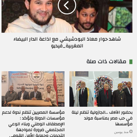
شاهد حوار معاذ البودشيشي مع اذاعة الدار البيضاء
المغربية_فيديو
مقالات ذات صلة
بحضور الآلاف …الجازولية تنظم ليلة
مؤسسة المصريين تنظم ندوة لدعم
في حب مصر بمناسبة مولد
مؤسسات الدولة وتؤكد :
مؤسسها
الإصطفاف الوطني وبناء الوعي
المجتمعي ضرورة لمواجهة
منذ يومين
التحديات وحماية الأمن القومي