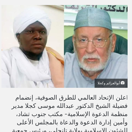
ر
س
ل
ب
ر
ي
د
ا
إ
ل
ك
ت
أبوالعزائم وكجلا
ر
و
علن الإتحاد العالمي للطرق الصوفية، إنضمام
أ
ن
فضيلة الشيخ الدكتور عبدالله موسى كجلا مدير
ي
منظمة الدعوة الإسلامية- مكتب جنوب تشاد،
ا
وأمين إدارة الدعوة والدعاة بالمجلس الأعلى
للشئون الإسلامية بولاية تانجلي، ورئيس جمعية