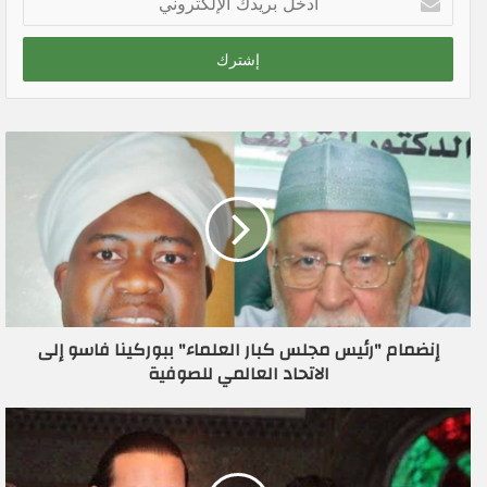
د
خ
ل
ب
ر
ي
د
ك
ا
ل
إ
ل
ك
ت
ر
إنضمام "رئيس مجلس كبار العلماء" ببوركينا فاسو إلى
و
الاتحاد العالمي للصوفية
ن
ي