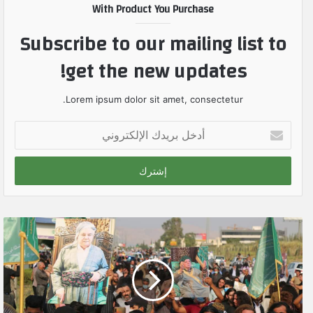
With Product You Purchase
Subscribe to our mailing list to
get the new updates!
Lorem ipsum dolor sit amet, consectetur.
أ
د
خ
ل
ب
ر
ي
د
ك
ا
ل
إ
ل