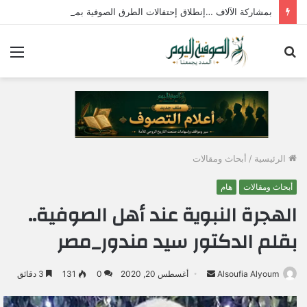
بمشاركة الآلاف …إنطلاق إحتفالات الطرق الصوفية بمولد الإمام جابر الجازولي الثلاثاء المقبل
بحث
الق
عن
الرئيسية
/
أبحاث ومقالات
أبحاث ومقالات
هام
الهجرة النبوية عند أهل الصوفية..
بقلم الدكتور سيد مندور_مصر
Alsoufia Alyoum
أ
أغسطس 20, 2020
0
131
3 دقائق
ر
س