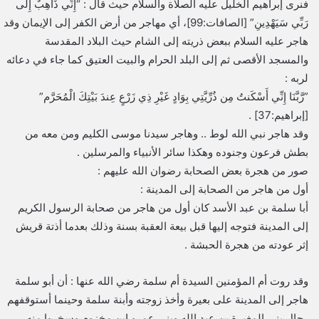
فنرى إبراهيم الخليل عليه الصلاة والسلام حيث قال : “إِنِّي ذَاهِبٌ إِلَى
رَبِّي سَيَهْدِينِ” [الصافات:99]، أي مهاجر من أرض الكفر إلى الإيمان وقد
هاجر عليه السلام ببعض ذريته إلى الشام حيث البلاد المقدسة
والمسجد الأقصى ثم إلى البلد الحرام والبيت العتيق كما جاء في دعائه
لربه :
”رَّبَّنَا إِنِّي أَسْكَنتُ مِن ذُرِّيَّتِي بِوَادٍ غَيْرِ ذِي زَرْعٍ عِندَ بَيْتِكَ الْمُحَرَّم”
[إبراهيم:37] .
وقد هاجر نبي الله لوط .. وهاجر سيدنا موسى الكليم ومن معه من
بطش فرعون وجنوده وهكذا سائر الأنبياء والمرسلين .
صور من هجرة بعض الصحابة رضوان الله عليهم :
أول من هاجر من الصحابة إلى المدينة :
أبا سلمة بن عبد الأسد كان أول من هاجر من صحابة الرسول الكريم
إلى المدينة فتوجه إليها قبل بيعة العقبة بسنة وذلك بعدما أذتة قريش
إثر عودته من هجرة الحبشة .
وقد روت أم المؤمنين السيدة أم سلمة رضي الله عنها : أن أبو سلمة
هاجر إلى المدينة على بعيرة وأخذ زوجته وأبنة سلمة وحينما أستوقفهم
رجال بني المغيرة بن عبد الله وبنى عمرو ابن مخزوم وسخروا منه