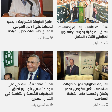
«شيخ الطريقة الشبراوية » يدعو
للحفاظ على الأمن القومي
بمشاركة الآلاف …إنطلاق إحتفالات
المصري والالتفات حول القيادة
الطرق الصوفية بمولد الإمام جابر
الجازولي الثلاثاء المقبل
منذ 6 أيام
منذ 5 أيام
الطريقة الجازولية تدين محاولات
تامر شمعة : مؤسسة حي علي
استهداف الأمن القومى لمصر
الوداد تسعي لتوسيع نطاق
وتعلن وقوفها خلف القيادة
المبادرات الخدمية والثقافية في
السياسية
الشارع المصري
منذ 7 أيام
منذ أسبوع واحد