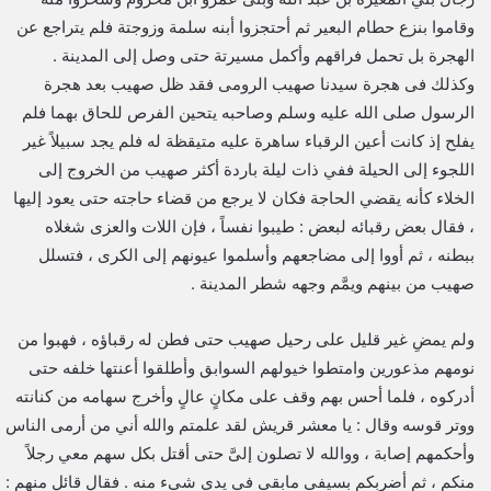
وقاموا بنزع حطام البعير ثم أحتجزوا أبنه سلمة وزوجتة فلم يتراجع عن
الهجرة بل تحمل فراقهم وأكمل مسيرتة حتى وصل إلى المدينة .
وكذلك فى هجرة سيدنا صهيب الرومى فقد ظل صهيب بعد هجرة
الرسول صلى الله عليه وسلم وصاحبه يتحين الفرص للحاق بهما فلم
يفلح إذ كانت أعين الرقباء ساهرة عليه متيقظة له فلم يجد سبيلاً غير
اللجوء إلى الحيلة ففي ذات ليلة باردة أكثر صهيب من الخروج إلى
الخلاء كأنه يقضي الحاجة فكان لا يرجع من قضاء حاجته حتى يعود إليها
، فقال بعض رقبائه لبعض : طيبوا نفساً ، فإن اللات والعزى شغلاه
ببطنه ، ثم أووا إلى مضاجعهم وأسلموا عيونهم إلى الكرى ، فتسلل
صهيب من بينهم ويمَّم وجهه شطر المدينة .
ولم يمضِ غير قليل على رحيل صهيب حتى فطن له رقباؤه ، فهبوا من
نومهم مذعورين وامتطوا خيولهم السوابق وأطلقوا أعنتها خلفه حتى
أدركوه ، فلما أحس بهم وقف على مكانٍ عالٍ وأخرج سهامه من كنانته
ووتر قوسه وقال : يا معشر قريش لقد علمتم والله أني من أرمى الناس
وأحكمهم إصابة ، ووالله لا تصلون إلىَّ حتى أقتل بكل سهم معي رجلاً
منكم ، ثم أضربكم بسيفي مابقي في يدي شيء منه . فقال قائل منهم :