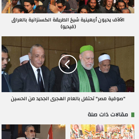
ك
ت
ر
الآلآف يحيون أربعينية شيخ الطريقة الكسنزانية بالعراق
و
(فيديو)
ن
ي
"صوفية مصر" تحتفل بالعام الهجرى الجديد من الحسين
مقالات ذات صلة