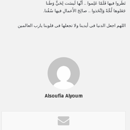
نَظَروا فيها فَلَمّا عَلِموا .. أَنَّها لَيسَت لِحَيٍّ وَطَنا
جَعَلوها لُجَّةً وَاِتَّخَذوا .. صالِحَ الأَعمالِ فيها سُفُنا.
اللهم اجعل الدنيا فى أيدينا ولا تجعلها فى قلوبنا يارب العالمين
Alsoufia Alyoum