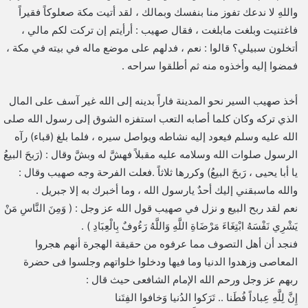
واللهِ لا ندعك تفوز منا بنفسك وبمالك ، لقد أتيت مكة صعلوكاً فقيراً
فاغتنيت وبلغت مابلغت ، فقال صهيب : أرأيتم إن تركت لكم مالي ،
أتخلون سبيلي؟ قالوا : نعم ، فدلهم على موضع ماله في بيته في مكة ،
فمضوا إليه وأخذوه منه ثم أطلقوا سراحه .
أخذ صهيب السير نحو المدينة فاراً بدينه إلى الله غير آسف على المال
الذي تركه وكان كلما أصابه التعب استفزه الشوق إلى رسول الله صلى
الله عليه وسلم فيعود إليه نشاطه ويواصل سيره ، فلما بلغ (قباء) رآه
الرسول صلوات الله وسلامه عليه مقبلاً فهشَّ له وبشَّ وقال : (رَبحَ البيعُ
يا أبا يحيى ، رَبحَ البيعُ) وكررها ثلاثاً .فعلت الفرحة وجه صهيب وقال :
والله ماسبقني إليك أحدٌ يارسول الله ، وما أخبرك به إلا جبريل .
نعم لقد ربح البيع و نزل في صهيب قول الله عز وجل : ( وَمِنَ النَّاسِ مَنْ
يَشْرِي نَفْسَهُ ابْتِغَاءَ مَرْضَاةِ اللَّهِ وَاللَّهُ رَءُوفٌ بِالْعِبَادِ ) .
فنجد أن أهل التصوف مما عرفوه من حقيقة الهجرة أنهم هجروا
المعاصى وزهدوا الدنيا وما فيها ودخلوا خلواتهم وجلسوا فى حضرة
ربهم عز وجل ورحم الله الإمام الشافعى حيث قال :
إِنَّ لِلَّهِ عِباداً فُطَنا .. تَرَكوا الدُنيا وَخافوا الفِتَنا