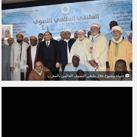
ل
ب
ر
ي
د
ا
إ
ل
ك
ت
علماء وشيوخ خلال ملتقي التصوف العالمي بالمغرب
ر
و
ن
ي
ا