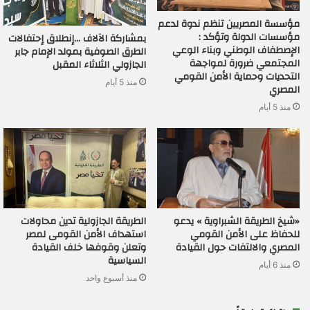
مؤسسة المصريين تنظم ندوة لدعم
مؤسسات الدولة وتؤكد :
بمشاركة الآلاف …إنطلاق إحتفالات
الإصطفاف الوطني وبناء الوعي
الطرق الصوفية بمولد الإمام جابر
المجتمعي ضرورة لمواجهة
الجازولي الثلاثاء المقبل
التحديات وحماية الأمن القومي
منذ 5 أيام
المصري
منذ 5 أيام
«شيخ الطريقة الشبراوية » يدعو
الطريقة الجازولية تدين محاولات
للحفاظ على الأمن القومي
استهداف الأمن القومى لمصر
المصري والالتفات حول القيادة
وتعلن وقوفها خلف القيادة
السياسية
منذ 6 أيام
منذ أسبوع واحد