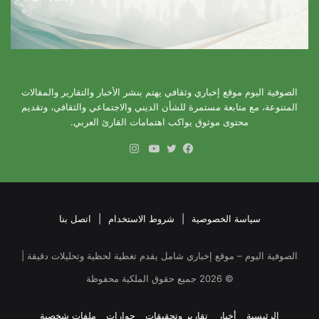
الصوفية اليوم موقع إخباري وثقافي يهتم بنشر الأخبار والتقارير والمقالات
المتنوعة، مع متابعة مستمرة للشأن الديني والاجتماعي والثقافي، وتقديم
محتوى موثوق يواكب اهتمامات القارئ العربي.
انستقرام
فيسبوك
تويتر
يوتيوب
سياسة الخصوصية
|
شروط الاستخدام
|
اتصل بنا
الصوفية اليوم – موقع إخباري شامل يقدم تغطية لحظية وتحليلات دقيقة |
©
2026
جميع حقوق الملكية محفوظة
الرئيسية
أخبار
تقارير وتحقيقات
حوارات
ملفات شخصية