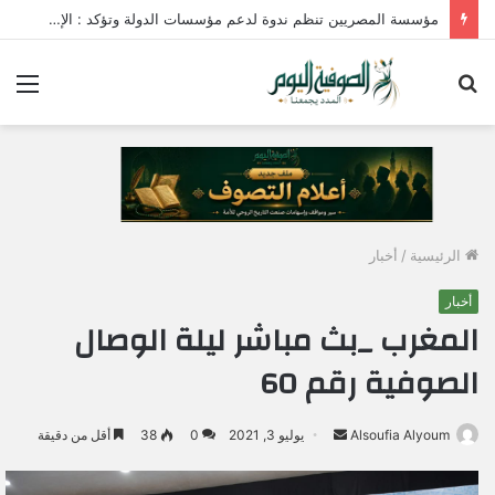
مؤسسة المصريين تنظم ندوة لدعم مؤسسات الدولة وتؤكد : الإصطفاف الوطني وبناء الوعي المجتمعي ضرورة لمواجهة التحديات وحماية الأمن القومي المصري
بحث
الق
عن
الرئيسية
/
أخبار
أخبار
المغرب _بث مباشر ليلة الوصال
الصوفية رقم 60
Alsoufia Alyoum
أ
يوليو 3, 2021
0
38
أقل من دقيقة
ر
س