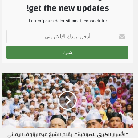
get the new updates!
Lorem ipsum dolor sit amet, consectetur.
أ
د
خ
ل
ب
ر
ي
د
ك
ا
ل
إ
ل
ك
ت
ر
"الأسرار الكبرى للصوفية".. بقلم الشيخ عبدالرؤوف اليماني
و