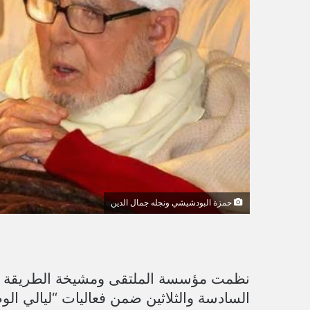
ر
و
ن
ي
ا
حمزة البودشيشي ونجله جمال الدين
نظمت مؤسسة الملتقى ومشيخة الطريقة القاد
السادسة والثلاثين ضمن فعاليات “ليالي ال