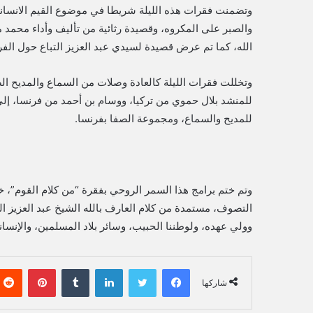
وتضمنت فقرات هذه الليلة شريطا في موضوع القيم الانسانية 
والصبر على المكروه، وقصيدة رثائية من تأليف وأداء محمد 
الله، كما تم عرض قصيدة لسيدي عبد العزيز التباع حول الفر
وتخللت فقرات الليلة كالعادة وصلات من السماع والمديح 
للمنشد بلال حموي من تركيا، ووسام بن أحمد من فرنسا، إل
للمديح والسماع، ومجموعة الصفا بفرنسا.
وتم ختم برامج هذا السمر الروحي بفقرة “من كلام القوم”، 
التصوف، مستمدة من كلام العارف بالله الشيخ عبد العزيز الدبا
وولي عهده، ولوطننا الحبيب، وسائر بلاد المسلمين، والإنسان
فيسبوك
تويتر
لينكدإن
‏Tumblr
بينتيريست
شاركها