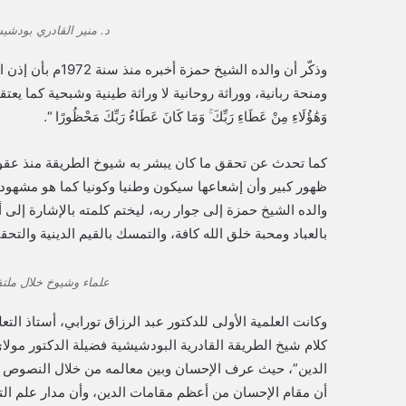
د. منير القادري بودش
وذكّر أن والده ال
ومنحة ربانية، ووراثة روحانية لا وراثة طينية وشبحية كما يعتقد البع
وَهَٰؤُلَاءِ مِنْ عَطَاءِ رَبِّكَ ۚ وَمَا كَانَ عَطَاءُ رَبِّكَ مَحْظُورًا “.
كما تحدث عن تحقق ما كان يبشر به شيوخ الطريقة منذ عقود 
ظهور كبير وأن إشعاعها سيكون وطنيا وكونيا كما هو مشهود ح
والده الشيخ حمزة إلى جوار ربه، ليختم كلمته بالإشارة إلى
بالعباد ومحبة خلق الله كافة، والتمسك بالقيم الدينية والتحق
علماء وشيوخ خلال ملت
وكانت العلمية الأولى للدكتور عبد الرزاق تورابي، أستاذ ا
كلام شيخ الطريقة القادرية البودشيشية فضيلة الدكتور مو
الدين”، حيث عرف الإحسان وبين معالمه من خلال النصوص ا
أن مقام الإحسان من أعظم مقامات الدين، وأن مدار علم ال