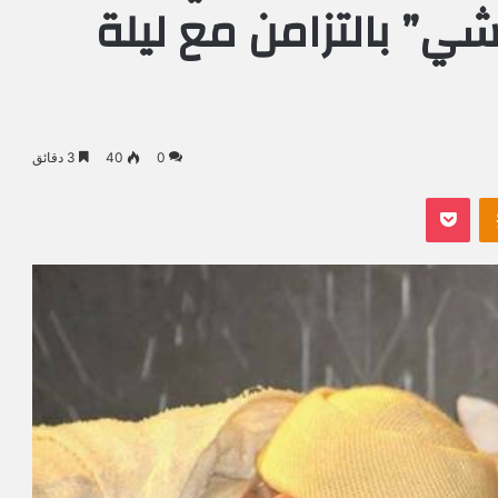
ي” بالتزامن مع ليلة
0
40
3 دقائق
Odnoklassniki
بوكيت