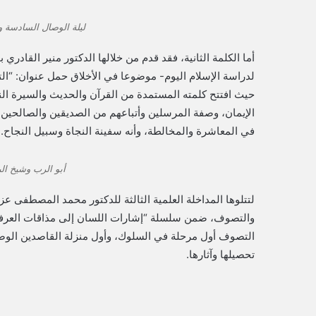
ليلة الوصال السادسة وا
أما الكلمة الثانية، فقد قدم من خلالها الدكتور منير الق
لدراسة الإسلام اليوم- موضوعا في الأخلاق حمل عنوان: “التر
حيث افتتح كلمته المستمدة من القرآن والحديث والسيرة الن
الإيمان، وصفة المرسلين وأتباعهم من الصديقين والصالحين، وأ
في المعاشرة والمخالطة، وأنه سفينة النجاة وسبيل النجاح.
أبو الرب وشيخ ال
لتتلوها المداخلة العلمية الثالثة للدكتور محمد المصطفى عز
والتصوف، ضمن سلسلة “إشارات اللسان إلى مذاقات العرفان”
التصوف أول مرحلة في السلوك، وأول منزلة القاصدين الوصو
تحصيلها وآثارها.