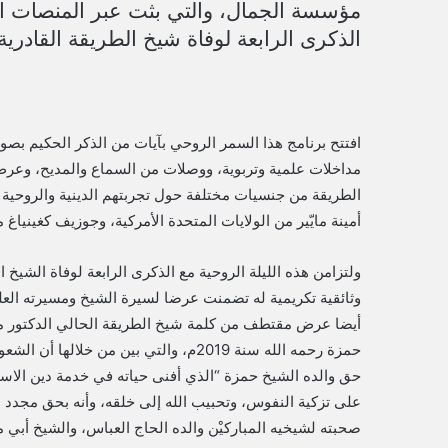
مؤسسة الجمال، والتي بثت عبر المنصات ال
الذكرى الرابعة لوفاة شيخ الطريقة القادري
افتتح برنامج هذا السمر الروحي بآيات من الذكر الحكيم ب
مداخلات علمية وتربوية، ووصلات من السماع والمديح، وعرض
الطريقة من جنسيات مختلفة حول تجربتهم الدينية والروحية 
أمينة مايّير من الولايات المتحدة الأمركية، وجوزيف كغينياغ م
ولتزامن هذه الليلة الروحية مع الذكرى الرابعة لوفاة ال
وثائقية تكريمية له تضمنت عرضا لسيرة الشيخ ومسيرته العلمي
أيضا عرض مقتطف من كلمة شيخ الطريقة الحالي الدكتور مولا
حمزة رحمه الله سنة 2019م، والتي بين من
حق والده الشيخ حمزة “الذي أفنى حياته في خدمة دين الاسلا
على تزكية النفوس، وتحبيب الله إلى خلقه، وأنه بحق مجدد لل
صحبته لشيخيه المباركيْن والده الحاج العباس، والشيخ أبي 