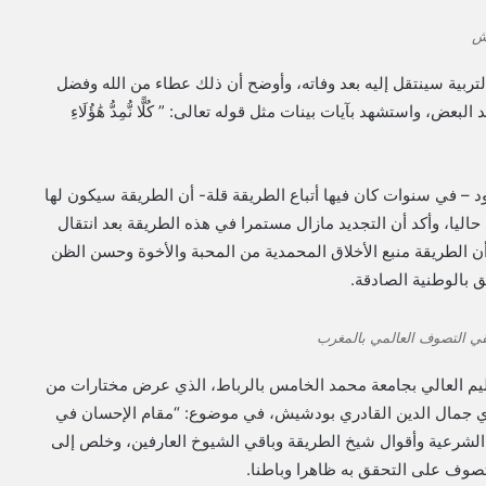
يش
شيخ حمزة أخبره منذ سنة 1972م بأن إذن التربية سينتقل إليه بعد وفاته، وأوضح أن ذلك عطاء من الله وفضل
ض، واستشهد بآيات بينات مثل قوله تعالى: ” كُلًّا نُّمِدُّ هَٰؤُلَاءِ
– في سنوات كان فيها أتباع الطريقة قلة- أن الطريقة سيكون لها
اليا، وأكد أن التجديد مازال مستمرا في هذه الطريقة بعد انتقال
 أن الطريقة منبع الأخلاق المحمدية من المحبة والأخوة وحسن الظن
ق بالوطنية الصادقة.
قي التصوف العالمي بالمغرب
لتعليم العالي بجامعة محمد الخامس بالرباط، الذي عرض مختارات من
لاي جمال الدين القادري بودشيش، في موضوع: “مقام الإحسان في
لشرعية وأقوال شيخ الطريقة وباقي الشيوخ العارفين، وخلص إلى
تصوف على التحقق به ظاهرا وباطنا.