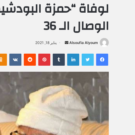
لوفاة “حمزة البودشيش
الوصال الـ 36
Alsoufia Alyoum
أ
يناير 18, 2021
ر
فيسبوك
تويتر
لينكدإن
‏Tumblr
بينتيريست
‏Reddit
‏VKontakte
س
ل
ب
ر
ي
د
ا
إ
ل
ك
ت