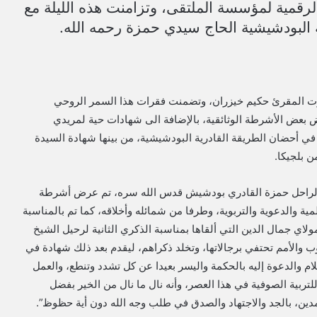
رقمية لمؤسسة الملتقى، وتزامنت هذه الليلة مع
ة البودشيشية الحاج سيدي حمزة رحمه الله.
صوت المقرئ حكيم خيزران، وتضمنت فقرات هذا السمر الروحي
 بعض الأشرطة الوثائقية، بالإضافة الى شهادات حية لمريدي
في أحضان الطريقة القادرية البودشيشية، من بينها شهادة السيدة
ن بلجيكا.
شيخ الراحل حمزة القادري بودشيش قدس الله سره، تم عرض أشرطة
ة والدعوية والتربوية، وطرفا من شمائله وأخلاقه، كما تم بالمناسبة
ي جمال الدين التي ألقاها بمناسبة الذكري الثانية لرحيل الشيخ
 خلالها أن الشعوب والأمم تحتفي برجالاتها، وتخلد ذكراهم، ليقدم بعد ذلك شهادة في
م والدعوة إليه بالحكمة واليسر بعيدا عن كل تشدد وتنطع، والعمل
تربية الصوفية في هذا العصر، وأنه نال ما نال من الخير بفضل
مدين، بالجد والاجتهاد والصدق في طلب وجه الله دون أية حظوظ”.