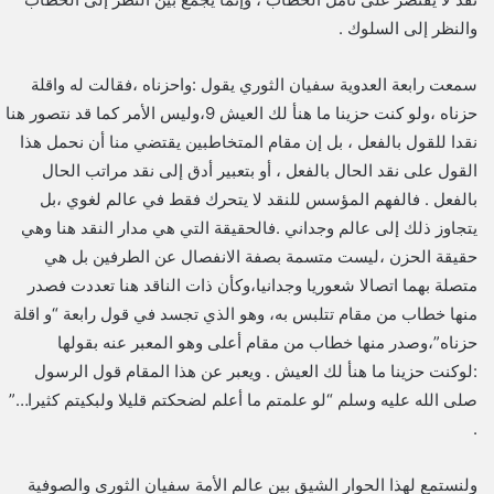
والنظر إلى السلوك .
سمعت رابعة العدوية سفيان الثوري يقول :واحزناه ،فقالت له واقلة
حزناه ،ولو كنت حزينا ما هنأ لك العيش 9،وليس الأمر كما قد نتصور هنا
نقدا للقول بالفعل ، بل إن مقام المتخاطبين يقتضي منا أن نحمل هذا
القول على نقد الحال بالفعل ، أو بتعبير أدق إلى نقد مراتب الحال
بالفعل . فالفهم المؤسس للنقد لا يتحرك فقط في عالم لغوي ،بل
يتجاوز ذلك إلى عالم وجداني .فالحقيقة التي هي مدار النقد هنا وهي
حقيقة الحزن ،ليست متسمة بصفة الانفصال عن الطرفين بل هي
متصلة بهما اتصالا شعوريا وجدانيا،وكأن ذات الناقد هنا تعددت فصدر
منها خطاب من مقام تتلبس به، وهو الذي تجسد في قول رابعة “و اقلة
حزناه”،وصدر منها خطاب من مقام أعلى وهو المعبر عنه بقولها
:لوكنت حزينا ما هنأ لك العيش . ويعبر عن هذا المقام قول الرسول
صلى الله عليه وسلم “لو علمتم ما أعلم لضحكتم قليلا ولبكيتم كثيرا…”
.
ولنستمع لهذا الحوار الشيق بين عالم الأمة سفيان الثوري والصوفية