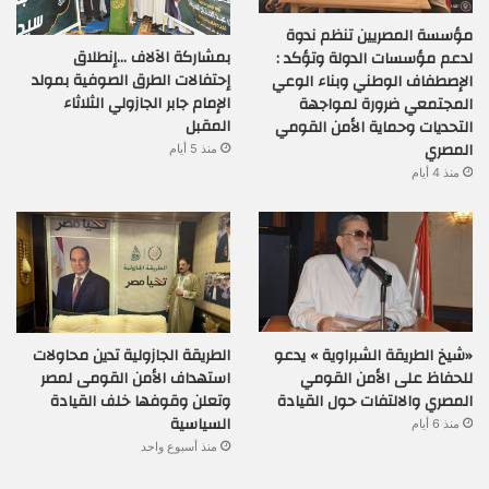
مؤسسة المصريين تنظم ندوة
بمشاركة الآلاف …إنطلاق
لدعم مؤسسات الدولة وتؤكد :
إحتفالات الطرق الصوفية بمولد
الإصطفاف الوطني وبناء الوعي
الإمام جابر الجازولي الثلاثاء
المجتمعي ضرورة لمواجهة
المقبل
التحديات وحماية الأمن القومي
المصري
منذ 5 أيام
منذ 4 أيام
«شيخ الطريقة الشبراوية » يدعو
الطريقة الجازولية تدين محاولات
للحفاظ على الأمن القومي
استهداف الأمن القومى لمصر
المصري والالتفات حول القيادة
وتعلن وقوفها خلف القيادة
السياسية
منذ 6 أيام
منذ أسبوع واحد