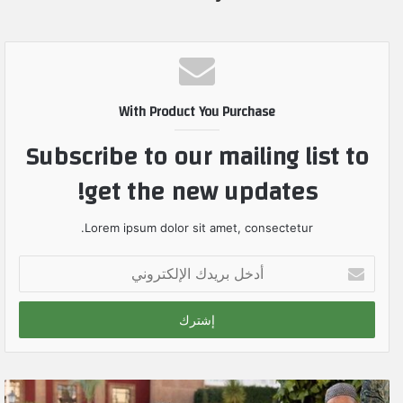
With Product You Purchase
Subscribe to our mailing list to
get the new updates!
Lorem ipsum dolor sit amet, consectetur.
أ
د
خ
ل
ب
ر
ي
د