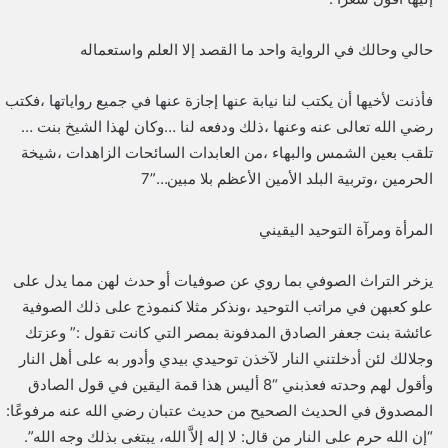
حالي وحالك في الرواية واحد ما القصد إلا العلم واستعماله
فأذنت لأخيها أن يكتب لنا نيابة عنها إجازة عنها في جميع رواياتها ،فكتب
رضي الله تعالى عنه وعنها ،ذلك ودفعه لنا …وكان لهذا الشيخ بنت …
تلقب بعين الشمس والبهاء ،من العابدات السائحات الزاهدات ،شيخة
الحرمين ،وتربية البلد الأمين الأعظم بلا مبين…”7
المرأة ومرآة التوحيد اليقيني
يزخر التراث الصوفي بما روي عن صوفيات أو حدث لهن مما يدل على
علو كعبهن في مراتب التوحيد ،ونذكر مثلا كنموذج على ذلك الصوفية
عائشة بنت جعفر الصادق المدفونة بمصر التي كانت تقول :” وعزتك
وجلالك لئن أدخلتني النار لآخذن توحيدي بيدي وأدور به على أهل النار
وأقول لهم وحدته فعذبني “8 أليس هذا قمة اليقين في قول الصادق
المصدوق في الحديث الصحيح من حديث عتبان رضي الله عنه مرفوعًا:
“إن الله حرم على النار من قال: لا إله إلاَّ الله، يبتغى بذلك وجه الله”.