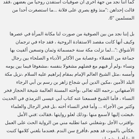
كما أننا نجد من جهة أخرى أن صوفيات استفدن روحيا من بعضهن ،فقد
قالت إحداهن :”منذ وقع بصري على فلانة …ما استصغرت أحدا من
المسلمين “6.
بل إننا نجد من بين الصوفية من صورت لنا مكانة المرأة في عصرها
وكيف أنها كانت مقصد الاستفادة الروحية ، فقد جاء في ترجمان
الأشواق :”…لما نزلت مكة سنة خمسمائة وثمان وتسعين ألفيت بها
جماعة من الفضلاء ،وعصابة من الأكابر الأدباء و الصلحاء بين رجال
ونساء ،ولم أر فيهم مع فضلهم مشغولا بنفسه ،مشغوفا فيما بين يومه
وأمسه ،مثل الشيخ العالم الإمام بمقام إبراهيم عليه السلام ،نزيل مكة
البلد الأمين ،مكين الدين أبي شجاع زاهر بن رسم بن أبي الرجاء
الأصفهاني ،رحمه الله تعالى ،وأخته المسنة العالمة شيخة الحجاز فخر
النساء ، فأما الشيخ فسمعنا عنه كتاب أبي عيسى الترمذي في الحديث
وكثير من الأجزاء … وأما فخر النساء أخته ،بل فخر الرجال والعلماء
،فبعثت إليها لأسمع منها ،وذلك لعلو روايتها ،فقالت :فني الأمل
،واقترب الأجل ،وشغلني عما تطلبه مني من الرواية الحث على العمل
،فكأني بالموت قد هجم ،فأقرع سن الندم .فعندما بلغني كلامها كتبت
إليها أقول شعرا :