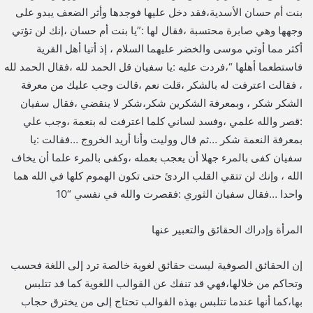
بنت أم حسان الأسدية،فقد دخل عليها فوجدها وأثر الضعف يبدو على
وجهها وهي صابرة محتسبة ،فقال لها :”يا بنت أم حسان ،إنك لن تؤتي
أكثر مما أوتي موسى والخضر عليهما السلام ، إذ أتيا أهل القرية
فاستطعما أهلها “،فردت عليه :يا سفيان قل الحمد لله ،فقال الحمد لله
، فقالت اعترفت له بالشكر ،قلت نعم ،قالت وجب عليك من معرفة
الشكر شكر ، وبمعرفة الشكرين شكر،شكر لا ينقضي ،فقال سفيان
:قصر والله علمي ،وفسد لساني كلما اعترفت له بنعمة ،وجب علي
بمعرفة النعمة شكر …ثم قال ووليت وأنا أريد الخروج …فقالت :يا
سفيان كفى بالمرء جهلا أن يعجب بعمله ،وكفى بالمرء علما أن يخاف
الله ، وإنك لن تتقي القلب الردئ حتى تكون الهموم كلها في الله هما
واحدا …فقال سفيان الثوري :فقصرت والله في نفسي “10
المرأة وإدراك الحقائق والتعبير عنها
إن الحقائق الصوفية ليست حقائق لغوية خالصة ترد إلى اللغة فحسب
وتحاكم من خلالها،فهي قد تنفك عن القوالب اللغوية كما قد تتلبس
بها،كما أنها عندما تتلبس بهذه القوالب تحتاج إلى من يخترق حجاب