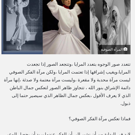
ب
ر
ي
د
ا
إ
ل
المرأة الصوفية
ك
ت
تتعدد صور الوجوه بتعدد المرايا ،وتتجعد الصور إذا تجعدت
ر
المرايا،ويغيب إشراقها إذا تعتمت المرايا ،ولكن مرآة الفكر الصوفي
و
ليست مرآة محدبة ولا مقعرة ،وليست مرآة معتمة ولا صدئة ،إنها مرآة
ن
دائمة الإشراق بنور الله ، تتجاوز ظاهر الصور لتعكس جمال الباطن
ي
الذي لا يعرف الأفول ،بعكس جمال الظاهر الذي سيصير حتما إلى
ا
ذبول.
فماذا تعكس مرآة الفكر الصوفي؟
لابد في البداية من أن نشير إلى أن الفكر عندما يريد أن يحصل الوعي