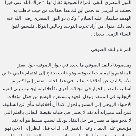
النون المصري التقى المرأة الصوفية فقال لها :” جزاك الله عني خيرا
،فعلت ما أمرتني به ،فمن أين لك هذا ،فقالت من حيث خاطب به
الهدهد سليمان عليه السلام “،وكان ذو النون المصري رضي الله عنه
بعد ذلك ،يقول من أراد تجريد التوحيد وخالص التوكل فليسمع لقول
النساء الزمنى ببغداد .
المرأة والنقد الصوفي
ومقصودنا بالنقد الصوفي ما نجده في حوار الصوفية حول بعض
المفاهيم والمقامات الصوفية،وهو جانب يحتاج إلى اهتمام علمي خاص
،لأنه يكشف عن أخلاقيات عالية في هذا الجانب تفتقر إليها كثير من
أساليب النقد والحوار في مجالات أخرى ،فأخلاقياته إيجابية تتبنى القيم
الإيجابية في المنتقد وتبذل الجهد و تستفرغ الوسع من خلال مؤهلات
الاجتهاد الروحي إلى السمو بالحوار ،كما أن أخلاقياته تنأى عن السلبية،
فمن أهم مميزاته أنه نقد لا يحمل في طياته نقيصة التعالي بالعلم التي
لا ينجو منها ما يصدر من جل النقاد ،وذلك لسبب بسيط هو أنه نقد
مؤسس على العمل، وعلى النظر إلى الذات قبل النظر إلى الآخر،فهو
نقد لا يقتصر على تأمل الخطاب ، وإنما يجمع بين النظر إلى الخطاب