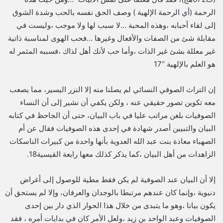
الرحمة (أي الرحمة الإلهية ) وصف الحق نفسه بالحب وشدة الشوق
إلى لقاء أحبابه ،وهذه المحبة …لا سبب لها ولا موجب ،وليست في
مقابلة شئ من الصفات والأفعال وغيرها …فحب الهوى لمناسبة ذاتية
غير معللة بشئ غير الذات ،وأما حب لأنك أهل لذاك ،فسببه المثمر له
هو العلم بالإلهية “17
إن التراث الصوفي النسائي لم يصلنا منه إلا النزر اليسير، مما يصعب
معه تكوين تصور حقيقي عنه ، ولكن يكفي أن نشير إلى أن النساء
الصوفيات بلغن مراتب عليا في باب البيان، حتى أن الجاحظ في كتابه
البيان والتبيين أصدر شهادة في إحدى هذه الصوفيات فقال عن أم
الصهباء معاذة بنت عبد الله العدوية بأنها واحدة من كبيرات الناسكات
الزاهدات من أهل البيان ،كما يذكر كذلك معها رابعة القيسية18.
إلا أن البيان عند الصوفية لم يكن فقط مطية للوصول إلى أغراض
دنيوية ،وإنما كان عندهم مرتبطا بالوجدان والعرفان، وإلا لم يستحق أن
يكون بيانا ،وهو ما يتبدى من خلال هذا الحوار الذي دار بين إحدى
الصوفيات وعبد الواحد بن زيد ،ولعل الأمر كان في بدايات أمره ، فقد