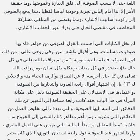
اللغة حتى لا ينسب الصوفية إلى قلق العبارة وغموضها ،وما حقيقة
الأمر إلا أننا أمام إلباس تجربة وجودية لباسا لفظيا ،مما يدفع بالصوفي
إلى ركوب أساليب الإشارة ،ومما يقتضي من المتلقي مشاركة
المخاطب في مقتضى الحال حتى يدرك غور الخطاب الإشاري .
لم تخل الكتابات التي اهتمت بالقول الصوفي من جواهر فاه بها
صوفيات مسلمات، وهي أقوال تكشف عن ترقي روحي عالي ، من ذلك
قول الصوفية فاطمة النيسابورية :” من لم يراقب الله تعالى في كل
حال ،فإنه ينحدر في كل ميدان ،ويتكلم بكل لسان ،ومن راقب الله
تعالى في كل حال أخرسه إلا عن الصدق ،وألزمه الحياء منه والإخلاص
له “11 .بل إن اشتهار أقوال رابعة العدوية وأشعارها بين الصوفية
،واعتمادها في الاستدلال على الحقيقة الصوفية دليل على مكانة
المرأة في هذا الباب ،فقد كانت رابعة سباقة إلى التعبير عن تلك
الدقائق التي انتبه إليها الصوفية، والتي تهدف إلى تخليص العمل من
النقائص التي تشوبه ، ومن أهم مظاهر ذلك السعي إلى الخروج من
جاذبية “مبدأ المقابل “و”مبدأ المثلية “التي تهيمن على العمل البشري ،
ولهذا اشتهر عند الصوفية قول رابعة لسفيان الثوري( الذي كان يعتبر