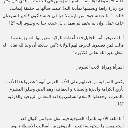
عالم الأمة وعابدها ولقب بأمير المؤمنين في الحديث , والذي كان يكثر
من زيارة رابعة ويسميها بمأدبة الله) عندما سألها ما حقيقة إيمانك،
قالت :” ما عبدته خوفا من ناره ولا حبا في جنته فأكون كأجير السوء،إن
خاف عمل ،وإن لم يخف لم يعمل ، بل عبدته حبا له وشوقا إليه “12.
أما الصوفية أمة الجليل فقد أعطت للولاية مفهومها العميق عندما
قالت لمن قصدوها لتعرف لهم الولاية :”من حدثكم أن وليا لله تعالى له
شغل بغير الله تعالى فكذبوه “.
المرأة ومرآة الأدب الصوفي
يكفي الصوفية من فضلهم على الأدب العربي أنهم “عطروا هذا الأدب
بأريج الكرامة والعزة والصيانة و العفاف ،وهم الذين وصلوا المشرق
بالمغرب ،وحفظوا الإسلام السامي بإذاعة المعاني الروحية والذوقية
“13 .
أما اللغة الأدبية للمرأة الصوفية فيما نقل عنها من أقوال فقد
استجمعت ما يستوجبه التعبير الصوفي من أساليب الاصطلاح ،ومن