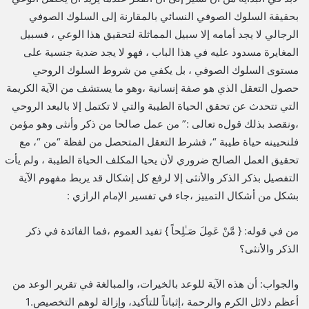
بحقيقة السلوك الصوفي النسائي بالمقارنة إلى السلوك الصوفي
الرجالي لا يجد أمامه إلا سبيل المماثلة لتحقيق هذا الوعي ، فسبيل
المغايرة مسدود عليه في هذا الباب ، فهو لا يجد ضدية جنسية على
مستوى السلوك الصوفي ، بل يكفي من شروط السلوك الروحي
حصول التعقل الذي هو صفة إنسانية ،وهو ما يستشف من الآية الكريمة
التي تتحدث عن تحقق الحياة الطيبة والتي لا تكتمل إلا بالبعد الروحي
،ونقصد بذلك قول
ه تعالى :” من عمل صالحا من ذكر وأنثى وهو مؤمن
فلنحيينه حياة طيبة “، فشرط
التعقل المتحصل من لفظة “من “، مع
تحقيق العمل الصالح ضروري لأن يحيا المكلف الحياة الطيبة ، ولم يأت
التفصيل بذكر الذكر والأنثى إلا لرفع كل إشكال قد يربط مفهوم الآية
بشكل من أشكال التمييز ،جاء في تفسير الإمام الرازي :
من في قوله: { مَّنْ عَمِلَ صَـٰلِحاً } تفيد العموم ،فما الفائدة في ذكر
الذكر والأنثى؟
والجواب: أن هذه الآية للوعد بالخيرات، والمبالغة في تقرير الوعد من
أعظم دلائل الكرم والرحمة ،إثباتاً للتأكيد، وإزالة لوهم التخصيص.1