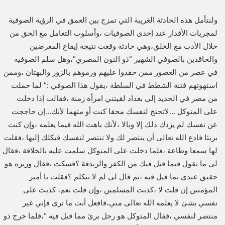
ولنتأمل هذه الحادثة الغريبة التي تمزج بين العمق في الرؤية الصوفية
لمجريات الأقدار عند إحدى الصوفيات ،وأسلوب التعامل مع الحق من
خلال الأدب مع الخلق،وهي حادثة وقعت نتيجة إيقاع المغرضين
والحاقدين بالصوفي الشهير “ذو النون المصري”،وهل سلم الصوفية
في عصر من العصور ممن حقدوا عليهم ورموهم بالزور والبهتان ،وممن
استهوتهم فتنة الشطط في السلطة ،يقول هذا الصوفي :” لما حملت
من مصر في الحديد إلى بغداد لقيتني امرأة زمنة ،فقالت إذا دخلت
على المتوكل …لاتحتج لنفسك محقا كنت أو متهما لأنك…إن حاججت
عن نفسك لم يزدك ذلك إلا وبالا ،لأنك باهت الله فيما يعلمه ،وإن كنت
بريئا فادع الله تعالى أن ينتصر لك ولا تنتصر لنفسك فيكلك إليها ،فقلت
لها سمعا وطاعة ،فلما دخلت على المتوكل سلمت عليه بالخلافة ،فقال
لي ما تقول فيما قيل فيك من الكفر والزندقة ؟فسكت ،فقال وزيره هو
حقيق عندي بما قيل فيه ،ثم قال لي لم لا تتكلم ؟فقلت يا أمير
المؤمنين إن قلت لا ،كذبت المسلمين ،وإن قلت نعم، كذبت على
نفسي بشئ لا يعلمه الله تعالى مني،فافعل أنت ما ترى فإني غير
منتصر لنفسي ،فقال المتوكل هو رجل برئ مما قيل فيه “،فلما خرج ذو