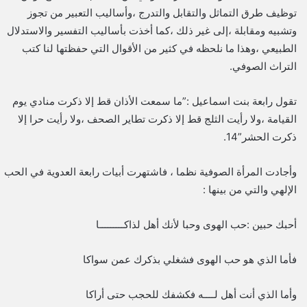
توظيف طرق التماثل والتقابل والتدرج ،وأساليب التعبير من تجوز
وتشبيه ومقابلة ،إلى غير ذلك ،كما أخذت بأساليب التفسير والاستدلال
الطبيعي ،وهذا ما نلحظه في كثير من الأقوال التي حفظتها لنا كتب
التراث الصوفي.
تقول رابعة بنت اسماعيل :”ما سمعت الأذان قط إلا ذكرت منادي يوم
القيامة ،ولا رأيت الثلج قط إلا ذكرت تطاير الصحف ،ولا رأيت حرا إلا
ذكرت الحشر”14.
وأجادت المرأة الصوفية نظما ، فاشتهرت أبيات رابعة العدوية في الحب
الإلهي والتي من بينها :
أحبك حبين :حب الهوى وحبا لأنك أهل لذاكـــــــــا
فأما الذي هو حب الهوى فشغلي بذكرك عمن سواكا
وأما الذي أنت أهل لــــه فكشفك للحجب حتى أراكا