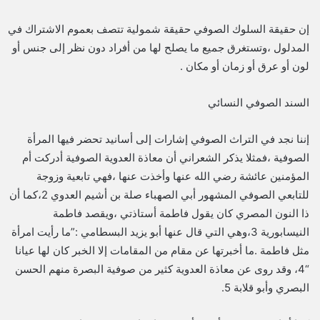
إن حقيقة السلوك الصوفي حقيقة شمولية تتصف بعموم الاشتراك في
المدلول ،وتستغرق جميع ما يصلح لها من أفراد دون نظر إلى جنس أو
لون أو عرق أو زمان أو مكان .
السند الصوفي النسائي
إننا نجد في التراث الصوفي إشارات إلى أسانيد تحضر فيها المرأة
الصوفية ،فمثلا يذكر الشعراني أن معاذة العدوية الصوفية أدركت أم
المؤمنين عائشة رضي الله عنها وأخذت عنها ،فهي تابعية وزوجة
للتابعي الصوفي المشهور أبي الصهباء صلة بن أشيم العدوي 2،كما أن
ذا النون المصري كان يقول فاطمة أستاذتي ،ويقصد فاطمة
النيسابورية 3،وهي التي قال عنها أبو يزيد البسطامي :”ما رأيت امرأة
مثل فاطمة .ما أخبرتها عن مقام من المقامات إلا الخبر كان لها عيانا
“4، وقد روى عن معاذة العدوية كثير من صوفية البصرة منهم الحسن
البصري وأبو قلابة 5.