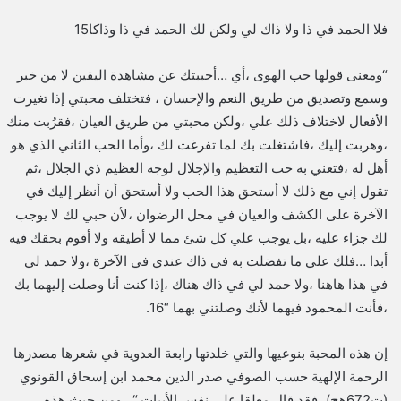
فلا الحمد في ذا ولا ذاك لي ولكن لك الحمد في ذا وذاكا15
“ومعنى قولها حب الهوى ،أي …أحببتك عن مشاهدة اليقين لا من خبر
وسمع وتصديق من طريق النعم والإحسان ، فتختلف محبتي إذا تغيرت
الأفعال لاختلاف ذلك علي ،ولكن محبتي من طريق العيان ،فقرُبت منك
،وهربت إليك ،فاشتغلت بك لما تفرغت لك ،وأما الحب الثاني الذي هو
أهل له ،فتعني به حب التعظيم والإجلال لوجه العظيم ذي الجلال ،ثم
تقول إني مع ذلك لا أستحق هذا الحب ولا أستحق أن أنظر إليك في
الآخرة على الكشف والعيان في محل الرضوان ،لأن حبي لك لا يوجب
لك جزاء عليه ،بل يوجب علي كل شئ مما لا أطيقه ولا أقوم بحقك فيه
أبدا …فلك علي ما تفضلت به في ذاك عندي في الآخرة ،ولا حمد لي
في هذا هاهنا ،ولا حمد لي في ذاك هناك ،إذا كنت أنا وصلت إليهما بك
،فأنت المحمود فيهما لأنك وصلتني بهما “16.
إن هذه المحبة بنوعيها والتي خلدتها رابعة العدوية في شعرها مصدرها
الرحمة الإلهية حسب الصوفي صدر الدين محمد ابن إسحاق القونوي
(ت672هج)، فقد قال معلقا على نفس الأبيات “…ومن حيث هذه