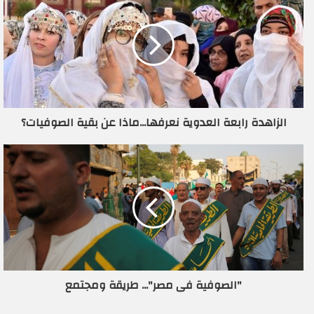
ك
ا
ل
إ
ل
ك
ت
ر
الزاهدة رابعة العدوية نعرفها...ماذا عن بقية الصوفيات؟
و
ن
ي
"الصوفية فى مصر"... طريقة ومجتمع