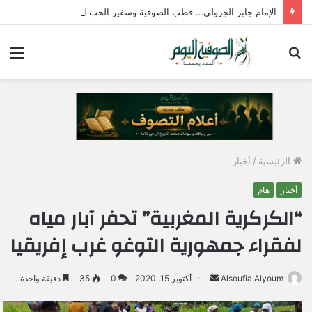
الإمام جابر الجزولي… قطب الصوفية وسفير الحب الإلهي في مصر
بحث
الق
عن
الرئيسية
/
أخبار
أخبار
هام
“الكركرية المغربية” تحفر آبار مياه
لفقراء جمهورية التوغو غرب إفريقيا
Alsoufia Alyoum
أ
أكتوبر 15, 2020
0
35
دقيقة واحدة
ر
س