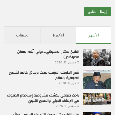
الأشهر
الأخيرة
تعليقات
الشيخ مختار الدسوقي…«ولي الله» يسكن
مصر(خاص)
ديسمبر 12, 2020
شيخ الطريقة العزمية يبعث برسائل هامة لشيوخ
الصوفية بالعالم
مايو 19, 2026
باحث صوفي يكشف مشروعية إستخدام الدفوف
في الإنشاد الديني والمديح النبوي
سبتمبر 10, 2025
منير القادري” … صوت التصوف المغربي ورائد