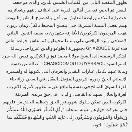
بظهور المقصد الثاني من الكليات الخمس للدين، والذي هو حفظ
النفس تم الجمع فيه بين أهالي القرية على اختلاف دينهم وشعائرهم
تحت راية التلاحم ورابطة التعايش من أجل بناء صرح الوطن والنهوض
بهمم تفعيل التنمية البشرية، حتى ينصلح المحيط بالكلّ. رهان تربوي
ينهجه المريدون الكركريون الأفارقة يشهدون به بصمة التحول الذاتي
الإصلاحي وأثره الواقعي على بساط محيطهم كما عاش أجواءه أهالي
هذه قرية GNAZOUDE بجمهورية الطوغو والذين عبروا في رسالة
الشكر الرسمية إلى الشيخ مولانا محمد فوزي الكركري قدس الله سره
باسم السيد TCHAGODOMOU IGUYASSAOU أصالة عن نفسه
ونيابة عنهم بكامل عبارات التقدير والعرفان التي يكنونها له ولضميره
الإنساني الحيّ ودوره التربوي المؤصّل الفعّال في السعي وراء بناء
الفرد السويّ الصالح في نفسه والنافع لغيره، تطبيق لأمريّة كلام رب
العزة والجلال يشهد به القاصي والداني في حقّ مريدي الطريقة
الكركرية الذين تمكن سلوك شهود نور الحق وتعظيم الخلق من قلوبهم
حتى تحركت جوارهم بقوله سبحانه “وَقُلِ اعْمَلُوا فَسَيَرَى اللَّهُ عَمَلَكُمْ
وَرَسُولُهُ وَالْمُؤْمِنُونَ وَسَتُرَدُّونَ إِلَى عَالِمِ الْغَيْبِ وَالشَّهَادَةِ فَيُنَبِّئُكُم بِمَا
كُنْتُمْ تَعْمَلُونَ” التوبة.