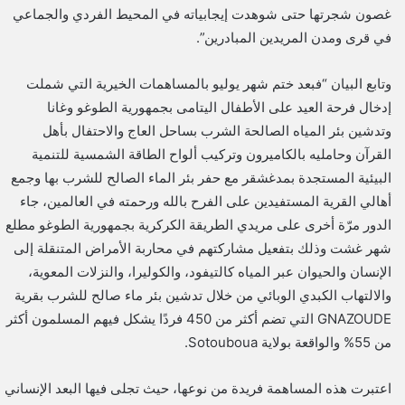
غصون شجرتها حتى شوهدت إيجابياته في المحيط الفردي والجماعي
في قرى ومدن المريدين المبادرين”.
وتابع البيان “فبعد ختم شهر يوليو بالمساهمات الخيرية التي شملت
إدخال فرحة العيد على الأطفال اليتامى بجمهورية الطوغو وغانا
وتدشين بئر المياه الصالحة الشرب بساحل العاج والاحتفال بأهل
القرآن وحامليه بالكاميرون وتركيب ألواح الطاقة الشمسية للتنمية
البيئية المستجدة بمدغشقر مع حفر بئر الماء الصالح للشرب بها وجمع
أهالي القرية المستفيدين على الفرح بالله ورحمته في العالمين، جاء
الدور مرّة أخرى على مريدي الطريقة الكركرية بجمهورية الطوغو مطلع
شهر غشت وذلك بتفعيل مشاركتهم في محاربة الأمراض المتنقلة إلى
الإنسان والحيوان عبر المياه كالتيفود، والكوليرا، والنزلات المعوية،
والالتهاب الكبدي الوبائي من خلال تدشين بئر ماء صالح للشرب بقرية
GNAZOUDE التي تضم أكثر من 450 فردًا يشكل فيهم المسلمون أكثر
من 55% والواقعة بولاية Sotouboua.
اعتبرت هذه المساهمة فريدة من نوعها، حيث تجلى فيها البعد الإنساني