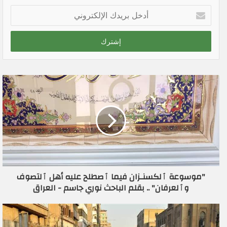
أ
د
خ
ل
ب
ر
ي
د
ك
ا
ل
إ
ل
ك
ت
ر
"موسوعة ﭐلكسنـزان فيما ﭐصطلح عليه أهل ﭐلتصوف
و
وﭐلعرفان" .. بقلم الباحث نوري جاسم - العراق
ن
ي