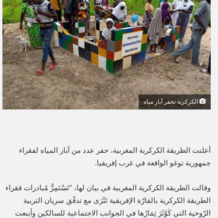
ل
ب
ر
ي
د
ا
إ
ل
الكركرية تحفر آبار مياه
ك
ت
ر
و
أعلنت الطريقة الكركرية المغربية، حفر عدد من آبار المياه لفقراء
ن
جمهورية توغو الواقعة في غرب إفريقيا.
ي
ا
وقالت الطريقة الكركرية المغربية في بيان لها، “تَسْتَمِرُّ مُبادرات فقراء
الطريقة الكركرية بالقارّة الإفريقية تَتْرَى مع تدفّق سريان التربية
الرّوحية التي كَوْثَرَ ثِمَارُها في الجوانب الاجتماعية للسالكين وأينعت