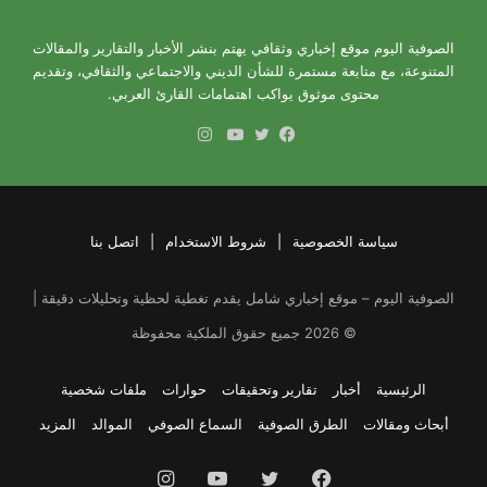
الصوفية اليوم موقع إخباري وثقافي يهتم بنشر الأخبار والتقارير والمقالات
المتنوعة، مع متابعة مستمرة للشأن الديني والاجتماعي والثقافي، وتقديم
محتوى موثوق يواكب اهتمامات القارئ العربي.
انستقرام
فيسبوك
تويتر
يوتيوب
سياسة الخصوصية
|
شروط الاستخدام
|
اتصل بنا
الصوفية اليوم – موقع إخباري شامل يقدم تغطية لحظية وتحليلات دقيقة |
©
2026
جميع حقوق الملكية محفوظة
الرئيسية
أخبار
تقارير وتحقيقات
حوارات
ملفات شخصية
أبحاث ومقالات
الطرق الصوفية
السماع الصوفي
الموالد
المزيد
فيسبوك
تويتر
يوتيوب
انستقرام