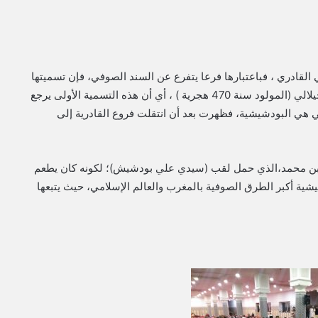
 القادري ، فباعتبارها فرعا يتفرع عن السند الصوفي، فإن تسميتها
الأولى التي تميزت بها ترجع إلى الشيخ مولاي عبد القادر الجيلالي (المولود سنة 470 هجرية ) ، أي أن هذه التسمية الأولى يرجع
لتي هي البودشيشية، فظهرت بعد أن انتقلت فروع القادرية إلى
 بن محمد،الذي حمل لقب (سيدي علي بودشيش)؛ لكونه كان يطعم
يشية أكبر الطرق الصوفية بالمغرب والعالم الإسلامي، حيث يتبعها