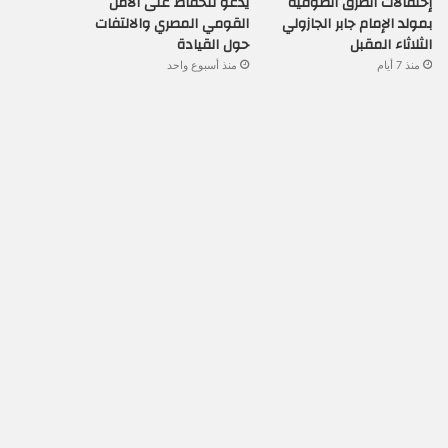
إحتفالات الطرق الصوفية
يدعو للحفاظ على الأمن
بمولد الإمام جابر الجازولي
القومي المصري والالتفات
الثلاثاء المقبل
حول القيادة
منذ 7 أيام
منذ أسبوع واحد