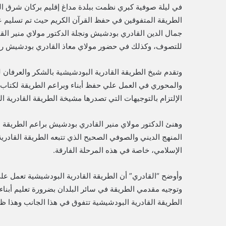
في ليلة صوفية كبري نظمت ببلدة مداغ إقليم بركان شرق الم
الطريقة المتفوقين في حفظ القرآن الكريم حيث تم تسليم ع
جمال الدين القادري بودشيش ونجلة الدكتور مولاي منير ا
للتصوف، وكذلك في حضور مولاي معاذ القادري بودشيش رئي
وتقدم شيخ الطريقة القادرية البودشيشية بالشكر والعرفان ل
والمحوري في العمل علي حفظ أبناء وبراعم الطريقة لكتاب ال
الإلتزام بالتوجيهات التي تصدرها مشيخة الطريقة القادرية ا
وهنئ الدكتور مولاي منير القادري بودشيش براعم الطريقة ا
المنهج الديني والصوفي الصحيح الذي تتبعه الطريقة القادري
الإسلامي، خاصة في هذه المرحلة الفارقة.
وأوضح “القادري” أن الطريقة القادرية البودشيشية تعمل علي
وتوجيه مقدمي الطريقة في سائر البلدان بضرورة تعليم أبناء
الطريقة القادرية البودشيشية تتفوق في هذا الجانب وهذا ظه