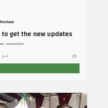
 Purchase
t to get the new updates!
et, consectetur.
أ
د
خ
ل
ب
ر
ي
د
ك
ا
ل