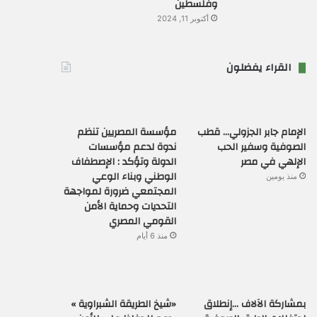
وفلسطين
أكتوبر 11, 2024
القراء يفضلون
الإمام جابر الجزولي… قطب
مؤسسة المصريين تنظم
الصوفية وسفير الحب
ندوة لدعم مؤسسات
الإلهي في مصر
الدولة وتؤكد : الإصطفاف
الوطني وبناء الوعي
منذ يومين
المجتمعي ضرورة لمواجهة
التحديات وحماية الأمن
القومي المصري
منذ 6 أيام
بمشاركة الآلاف …إنطلاق
«شيخ الطريقة الشبراوية »