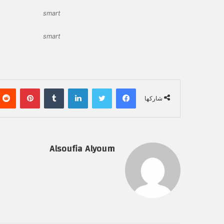
smart
smart
فيسبوك
تويتر
لينكدإن
‏Tumblr
بينتيريست
شاركها
Alsoufia Alyoum