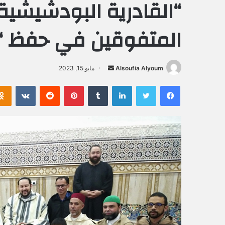
“القادرية البودشيشية”
المتفوقين في حفظ “ا
Alsoufia Alyoum
أ
مايو 15, 2023
ر
فيسبوك
تويتر
لينكدإن
‏Tumblr
بينتيريست
‏Reddit
‏VKontakte
س
ل
ب
ر
ي
د
ا
إ
ل
ك
ت
ر