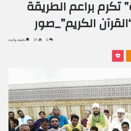
 تكرم براعم الطريقة
لقرآن الكريم”_صور
0
31
دقيقة واحدة
Odnoklassniki
بوكيت