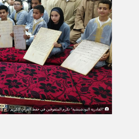
و
ن
ي
ا
"القادرية البودشيشية" تكرم المتفوقين في حفظ القرآن الكريم