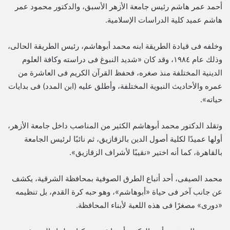
أحمد عمر هاشم رئيس جامعة الأزهر الأسبق، والدكتور محمود عمر
هاشم عميد كلية الدراسات الإسلامية.
وخلفه فى قيادة الطريقة ابنه محمد أبوهاشم، رئيس الطريقة الحالى،
وذلك عام ١٩٨٤، وقد كان «شديد النبوغ فى دراسته وكافة العلوم
الدينية المختلفة منذ صغره، فحفظ القرآن الكريم فى العاشرة من
عمره والأحاديث النبوية المختلفة، وأطلق عليه (ابن المدد) فى بدايات
حياته».
وتقلد الدكتور محمد أبوهاشم الكثير من المناصب داخل جامعة الأزهر،
أولها عميدًا لكلية أصول الدين بالزقازيق، ثم نائبًا لرئيس الجامعة
بالقاهرة، كما أنه اختير «نقيبًا لأشراف الزقازيق».
محمد الصيفى، أحد أتباع الطرق الصوفية بمحافظة الشرقية، يكشف
عن جانب آخر فى حياة «أبوهاشم»، وهو حبه كرة القدم، بل تنظيمه
«دورى» مصغرًا فى هذه اللعبة لأبناء المحافظة.