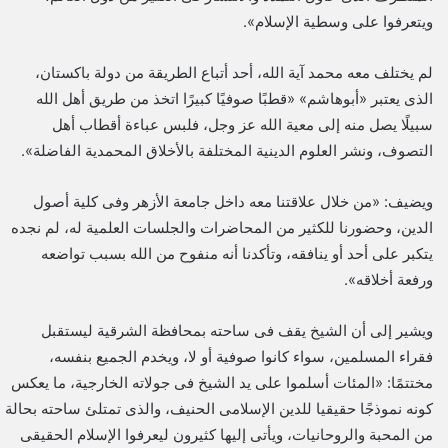
ويتعرفوا على وسطية الإسلام».
لم يختلف معه محمد آية الله، أحد أتباع الطريقة من دولة باكستان،
الذى يعتبر «أبوهاشم» «قطبًا صوفيًا كبيرًا اتخذ من طريق أهل الله
سبيلًا يصل منه إلى معية الله عز وجل، فلبس عباءة أقطاب أهل
التصوف، ونشر العلوم الدينية المختلفة بالأخلاق المحمدية الفاضلة».
ويضيف: «من خلال علاقتنا معه داخل جامعة الأزهر وفى كلية أصول
الدين، وحضورنا للكثير من المحاضرات والجلسات العلمية له، لم نجده
يتكبر على أحد أو ينافقه، وتأكدنا أنه منفوح من الله بسبب تواضعه
ورفعة أخلاقه».
ويشير إلى أن الشيخ يقف فى ساحته بمحافظة الشرقية ليستقبل
فقراء المسلمين، سواء كانوا صوفية أو لا، ويخدم الجميع بنفسه،
مختتمًا: «المئات أسلموا على يد الشيخ فى جولاته الخارجية، ما يعكس
كونه نموذجًا حقيقيا للدين الإسلامى الحنيف، والذى تمتلئ ساحته بحالة
من المحبة والروحانيات، ويأتى إليها كثيرون ليعرفوا الإسلام الحقيقى