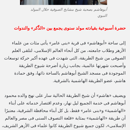
أبوهاشم بصحبة شيخ مشايخ الصوفية خلال المولد
النبوي
حضرة أسبوعية بقيادته مولد سنوى يجمع بين «الذِّكر» والندوات
إلى ساحة «أبوهاشم» فى قرية «بنى عامر» يأتى مئات من علماء
الأزهر وطلاب جامعته، من كل أنحاء العالم الإسلامى، لتلقى العلم
الصوفى من شيخ الطريقة، التى شهدت فى عهده أكبر حركة توسعات
وأصبحت شهرتها عالمية، بجانب زيارة أضرحة شيوخ الطريقة
الموجودة فى مسجد الشيخ أبوهاشم بالساحة ذاتها، وفق حمادة
هاشم، عضو الطريقة الهاشمية بالشرقية.
ويضيف «هاشم» أن شيخ الطريقة الحالية سار على نهج والده محمود
أبوهاشم فى خدمة الجميع ليل نهار، وعدم اقتصار خدماته على أبناء
«الهاشمية» و«بنى عامر» فقط، بل كل أبناء محافظة الشرقية، معتبرًا
أن طريقة «الهاشمية» بمثابة «قلعة التصوف السنى فى مصر والعالم
الإسلامى»، لكون جميع شيوخ الطريقة كانوا علماء فى الأزهر الشريف،