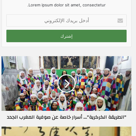
Lorem ipsum dolor sit amet, consectetur.
أ
د
خ
ل
ب
ر
ي
د
ك
ا
ل
إ
ل
ك
ت
ر
"الطريقة الكركرية".... أسرار خاصة عن صوفية المغرب الجدد
و
ن
ي