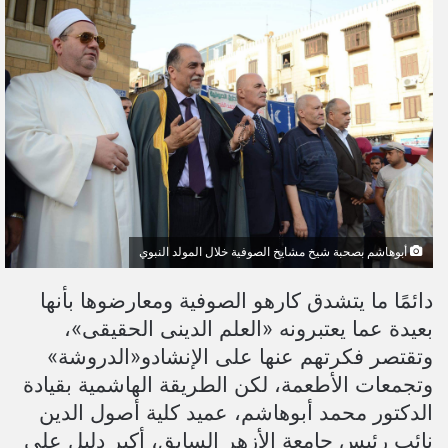
ل
ب
ر
ي
د
ا
إ
ل
ك
ت
أبوهاشم بصحبة شيخ مشايخ الصوفية خلال المولد النبوي
ر
و
دائمًا ما يتشدق كارهو الصوفية ومعارضوها بأنها
ن
بعيدة عما يعتبرونه «العلم الدينى الحقيقى»،
ي
وتقتصر فكرتهم عنها على الإنشادو«الدروشة»
ا
وتجمعات الأطعمة، لكن الطريقة الهاشمية بقيادة
الدكتور محمد أبوهاشم، عميد كلية أصول الدين
نائب رئيس جامعة الأزهر السابق، أكبر دليل على