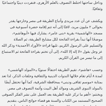
وداخل ساحتها اختلط التصوف بالعلم الأزهرى، فتفردت دينيًا واجتماعيًا
وثقافيًا.
ويكشف عن أن عدد مريدى وأتباع الطريقة فى مصر وخارجها يقدر
بحوالى ٢ مليون مريد، لافتًا إلى أنه تتم إقامة حضرة أسبوعية فى
مسجد «الهاشمية» بقرية «بنى عامر»، يشارك فيها «أبوهاشم»،
موضحًا أنها تبدأ بقراءة الفاتحة لكل مشايخ الطريقة، ثم الصلاة
والتسليم على الرسول الكريم، تليها قراءة «الأوراد الأحمدية» وذكر الله
عز وجل بقول «لا إله إلا الله»، إلى أن تختم بقراءة الفاتحة ثم الاستماع
إلى ما تيسر من القرآن الكريم.
وحسب «هاشم»، تقيم الطريقة احتفالًا سنويًا بـ«المولد الهاشمى»
لمدة ٨ أيام تقام خلالها الندوات الدينية والثقافية وحلقات الذكر، لذا تعد
بمثابة «موسم ثقافى ودينى» بمحافظة الشرقية، كما أنها تحتفل أيضًا
بالمولد النبوى الشريف وموالد أهل البيت وأئمة التصوف فى مصر.
ويختتم: «أهم ما تركز عليه الطريقة بعد العمل على نشر الفكر الصوفى
الصحيح المستمد من الكتاب والسنة هو قضاء حوائج الناس، بتقديم