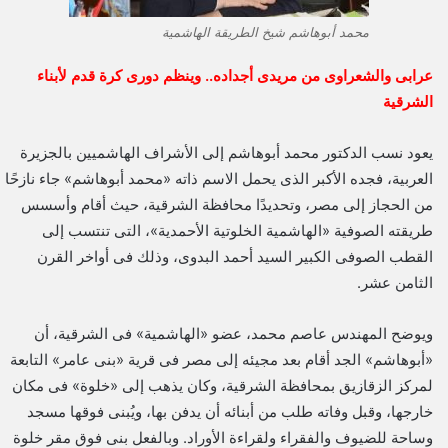
محمد أبوهاشم شيخ الطريقة الهاشمية
عرابى والشعراوى من مريدى أجداده.. وينظم دورى كرة قدم لأبناء
الشرقية
يعود نسب الدكتور محمد أبوهاشم إلى الأشراف الهاشميين بالجزيرة
العربية، فجده الأكبر الذى يحمل الاسم ذاته «محمد أبوهاشم» جاء نازحًا
من الحجاز إلى مصر، وتحديدًا محافظة الشرقية، حيث أقام وأسسس
طريقته الصوفية «الهاشمية الخلوتية الأحمدية»، التى تنتسب إلى
القطب الصوفى الكبير السيد أحمد البدوى، وذلك فى أواخر القرن
الثامن عشر‏.
ويوضح المهندس عاصم محمد، عضو «الهاشمية» فى الشرقية، أن
«أبوهاشم» الجد أقام بعد مجيئه إلى مصر فى قرية «بنى عامر» التابعة
لمركز الزقازيق بمحافظة الشرقية، وكان يذهب إلى «خلوة» فى مكان
خارجها، وقبل وفاته طلب من أبنائه أن يدفن بها، ويُبنى فوقها مسجد
وساحة للضيوف والفقراء ولقراءة الأوراد. وبالفعل بنى فوق مقر خلوة