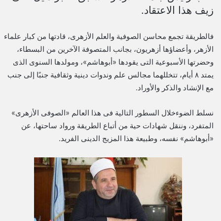
زيف هذا الاعتقاد.
فالطريقة تجمع محاسن الصوفية والعلم الأزهرى، قادتها من كبار علماء
الأزهر، وأعضاؤها أزهريون، بجانب المتصوفة الآخرين من البسطاء،
وحضرتها الأسبوعية التى يقودها «أبوهاشم»، ومولدها السنوى الذى
يمتد ٨ أيام، تتخللهما مجالس علم وندوات دينية وثقافية جنبًا إلى جنب
مع الإنشاد والذكر والأوراد.
نسلط الضوءخلال السطور التالية فى هذا العالم «الصوفى الأزهرى»
المتفرد، وننقل شهادات حية من أتباع الطريقة ورواد ساحتها، عن
«أبوهاشم» نفسه، وطبيعة هذا المزيج الدينى الفريد.