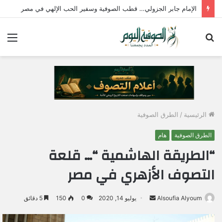
الإمام جابر الجزولي… قطب الصوفية وسفير الحب الإلهي في مصر
بحث
الق
عن
الرئيسية
/
الطرق الصوفية
الطرق الصوفية
هام
“الطريقة الهاشمية “… قلعة
التصوف الأزهري في مصر
Alsoufia Alyoum
أ
يوليو 14, 2020
0
150
5 دقائق
ر
س