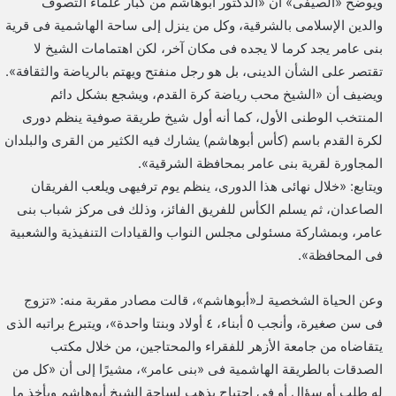
ويوضح «الصيفى» أن «الدكتور أبوهاشم من كبار علماء التصوف
والدين الإسلامى بالشرقية، وكل من ينزل إلى ساحة الهاشمية فى قرية
بنى عامر يجد كرما لا يجده فى مكان آخر، لكن اهتمامات الشيخ لا
تقتصر على الشأن الدينى، بل هو رجل منفتح ويهتم بالرياضة والثقافة».
ويضيف أن «الشيخ محب رياضة كرة القدم، ويشجع بشكل دائم
المنتخب الوطنى الأول، كما أنه أول شيخ طريقة صوفية ينظم دورى
لكرة القدم باسم (كأس أبوهاشم) يشارك فيه الكثير من القرى والبلدان
المجاورة لقرية بنى عامر بمحافظة الشرقية».
ويتابع: «خلال نهائى هذا الدورى، ينظم يوم ترفيهى ويلعب الفريقان
الصاعدان، ثم يسلم الكأس للفريق الفائز، وذلك فى مركز شباب بنى
عامر، وبمشاركة مسئولى مجلس النواب والقيادات التنفيذية والشعبية
فى المحافظة».
وعن الحياة الشخصية لـ«أبوهاشم»، قالت مصادر مقربة منه: «تزوج
فى سن صغيرة، وأنجب ٥ أبناء، ٤ أولاد وبنتا واحدة»، ويتبرع براتبه الذى
يتقاضاه من جامعة الأزهر للفقراء والمحتاجين، من خلال مكتب
الصدقات بالطريقة الهاشمية فى «بنى عامر»، مشيرًا إلى أن «كل من
له طلب أو سؤال أو فى احتياج يذهب لساحة الشيخ أبوهاشم ويأخذ ما