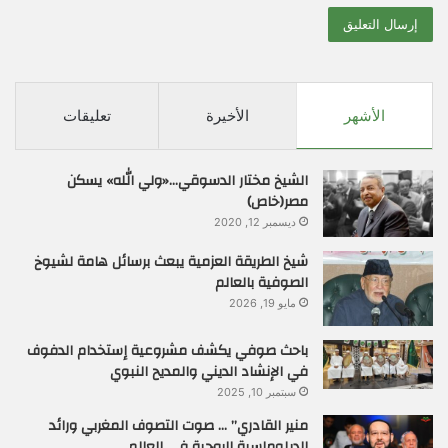
الأشهر
الأخيرة
تعليقات
الشيخ مختار الدسوقي…«ولي الله» يسكن
مصر(خاص)
ديسمبر 12, 2020
شيخ الطريقة العزمية يبعث برسائل هامة لشيوخ
الصوفية بالعالم
مايو 19, 2026
باحث صوفي يكشف مشروعية إستخدام الدفوف
في الإنشاد الديني والمديح النبوي
سبتمبر 10, 2025
منير القادري” … صوت التصوف المغربي ورائد
الدبلوماسية الروحية في العالم