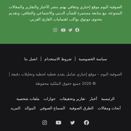
الصوفية اليوم موقع إخباري وثقافي يهتم بنشر الأخبار والتقارير والمقالات
المتنوعة، مع متابعة مستمرة للشأن الديني والاجتماعي والثقافي، وتقديم
محتوى موثوق يواكب اهتمامات القارئ العربي.
انستقرام
فيسبوك
تويتر
يوتيوب
سياسة الخصوصية
|
شروط الاستخدام
|
اتصل بنا
الصوفية اليوم – موقع إخباري شامل يقدم تغطية لحظية وتحليلات دقيقة |
©
2026
جميع حقوق الملكية محفوظة
الرئيسية
أخبار
تقارير وتحقيقات
حوارات
ملفات شخصية
أبحاث ومقالات
الطرق الصوفية
السماع الصوفي
الموالد
المزيد
فيسبوك
تويتر
يوتيوب
انستقرام