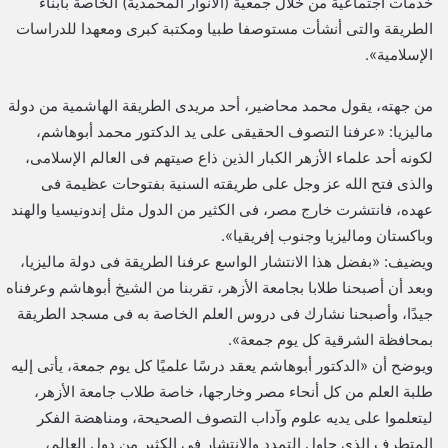
خدمات اجتماعية من خلال جمعية (الأنوار المحمدية) الخاصة بأبناء
الطريقة والتى أنشأت مستوصفا طبيا ومكتبة كبرى ومعهدا للدراسات
الإسلامية».
من جهته، يقول محمد محاضير، أحد مريدى الطريقة الهاشمية من دولة
ماليزيا: «عرفنا التصوف الحقيقى على يد الدكتور محمد أبوهاشم،
لكونه أحد علماء الأزهر الكبار الذين ذاع صيتهم فى العالم الإسلامى،
والذى فتح الله عز وجل على طريقته السنية بفتوحات عظيمة فى
عهده، فانتشرت خارج مصر، فى الكثير من الدول مثل إندونيسيا والهند
وباكستان وماليزيا وجنوب إفريقيا».
ويضيف: «بفضل هذا الانتشار الواسع عرفنا الطريقة فى دولة ماليزيا،
وبعد أن أصبحنا طلابا بجامعة الأزهر، تقربنا من الشيخ أبوهاشم وعرفناه
جيدًا، وأصبحنا نشارك فى دروس العلم الخاصة به فى مسجد الطريقة
بمحافظة الشرقية كل يوم جمعة».
ويوضح أن «الدكتور أبوهاشم يعقد درسًا علميًا كل يوم جمعة، يأتى إليه
طلبة العلم من كل أنحاء مصر وخارجها، خاصة طلاب جامعة الأزهر،
ليتعلموا على يديه علوم وآداب التصوف الصحيحة، ومناهضة الفكر
المتطرف الذى حاول التمدد والانتشار فى الكثير من دول العالم،