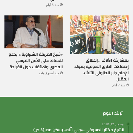
منذ 6 أيام
«شيخ الطريقة الشبراوية » يدعو
بمشاركة الآلاف …إنطلاق
للحفاظ على الأمن القومي
إحتفالات الطرق الصوفية بمولد
المصري والالتفات حول القيادة
الإمام جابر الجازولي الثلاثاء
منذ أسبوع واحد
المقبل
منذ 7 أيام
تريند اليوم
ديسمبر 12, 2020
الشيخ مختار الدسوقي…«ولي الله» يسكن مصر(خاص)