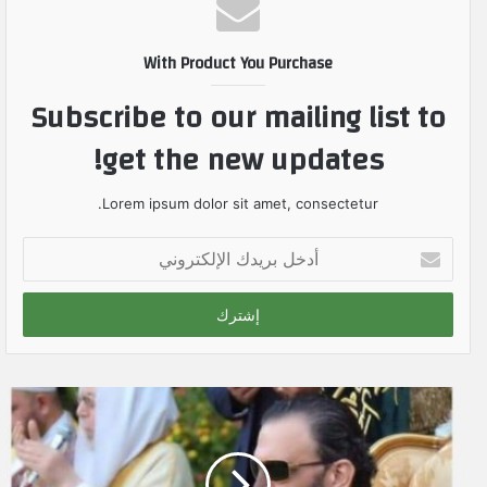
With Product You Purchase
Subscribe to our mailing list to
get the new updates!
Lorem ipsum dolor sit amet, consectetur.
أ
د
خ
ل
ب
ر
ي
د
ك
ا
ل