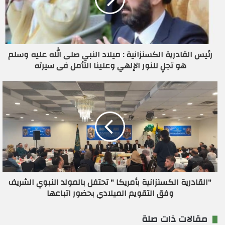
إ
ل
ك
ت
ر
رئيس القادرية الكسنزانية : ميلاد النبي صلى الله عليه وسلم
و
هو تجلٍ للنور الإلهي وعلينا التأمل فى سيرته
ن
ي
"القادرية الكسنزانية بأمريكا " تحتفل بالمولد النبوي الشريف
وفق التقويم الميلادي بحضور اتباعها
مقالات ذات صلة