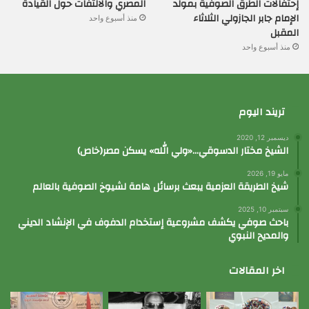
إحتفالات الطرق الصوفية بمولد
المصري والالتفات حول القيادة
الإمام جابر الجازولي الثلاثاء
منذ أسبوع واحد
المقبل
منذ أسبوع واحد
تريند اليوم
ديسمبر 12, 2020
الشيخ مختار الدسوقي…«ولي الله» يسكن مصر(خاص)
مايو 19, 2026
شيخ الطريقة العزمية يبعث برسائل هامة لشيوخ الصوفية بالعالم
سبتمبر 10, 2025
باحث صوفي يكشف مشروعية إستخدام الدفوف في الإنشاد الديني
والمديح النبوي
اخر المقالات