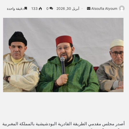
Alsoufia Alyoum
أ
أبريل 30, 2026
0
133
دقيقة واحدة
ر
س
ل
ب
ر
ي
د
ا
إ
ل
ك
ت
ر
و
ن
ي
​أصدر مجلس مقدمي الطريقة القادرية البودشيشية بالمملكة المغىربية
ا