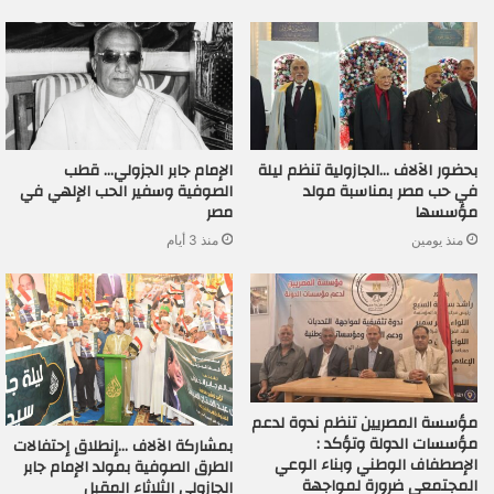
بحضور الآلاف …الجازولية تنظم ليلة
الإمام جابر الجزولي… قطب
في حب مصر بمناسبة مولد
الصوفية وسفير الحب الإلهي في
مؤسسها
مصر
منذ يومين
منذ 3 أيام
مؤسسة المصريين تنظم ندوة لدعم
مؤسسات الدولة وتؤكد :
بمشاركة الآلاف …إنطلاق إحتفالات
الإصطفاف الوطني وبناء الوعي
الطرق الصوفية بمولد الإمام جابر
المجتمعي ضرورة لمواجهة
الجازولي الثلاثاء المقبل