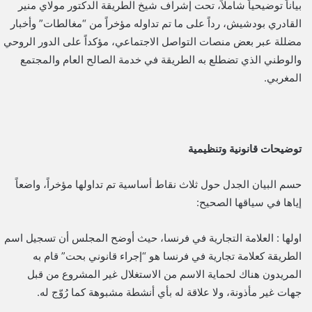
بياناً توضيحياً شاملاً، تحت إشراف شيخ الطريقة الدكتور مولاي منير
القادري بودشيش، رداً على ما تم تداوله مؤخراً من “مغالطات” وأخبار
مضللة عبر بعض منصات التواصل الاجتماعي، مؤكداً على الدور الروحي
والوطني الذي تضطلع به الطريقة في خدمة الصالح العام والمجتمع
المغربي.
​توضيحات قانونية وتنظيمية
​حسم البيان الجدل حول ثلاث نقاط أساسية تم تداولها مؤخراً، واضعاً
إياها في سياقها الصحيح:
اولها : ​العلامة التجارية في فرنسا، حيث أوضح المجلس أن تسجيل اسم
الطريقة كعلامة تجارية في فرنسا هو “إجراء قانوني بحت” قام به
المريدون هناك لحماية الاسم من الاستغلال غير المشروع من قبل
جهات غير مأذونة، ولا علاقة له بأي أنشطة مشبوهة كما رُوّج له.