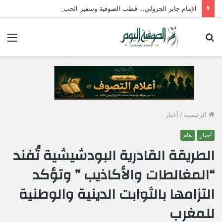
الإمام جابر الجزولي… قطب الصوفية وسفير الحب الإلهي في مصر
بحث
الق
عن
الرئيسية
/
أخبار
أخبار
هام
الطريقة القادرية البودشيشية تُفند
“المغالطات والأكاذيب ” وتؤكد
التزامها بالثوابت الدينية والوطنية
للمغرب