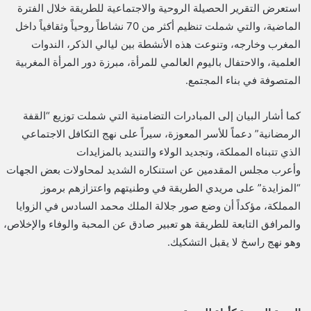
​استعرض التقرير الحصيلة الروحية والاجتماعية للطريقة خلال الفترة
الماضية، والتي شملت تنظيم أكثر من 70 نشاطاً روحياً وثقافياً داخل
المغرب وخارجه، وتنوعت هذه الأنشطة بين ليالي الذكر، الندوات
العلمية، والاحتفال باليوم العالمي للمرأة، مبرزة دور المرأة المغربية
المتصوفة في بناء المجتمع.
​كما أشار البيان إلى المبادرات التضامنية التي شملت توزيع “القفة
الرمضانية” دعماً للأسر المعوزة، سيراً على نهج التكافل الاجتماعي
الذي تتبناه المملكة، و​تجديد الولاء والتنديد بالمزايدات
و​أعرب مجلس المقدمين عن استنكاره الشديد لمحاولات بعض الجهات
“المزايدة” على مريدي الطريقة في وطنيتهم واعتزازهم برموز
المملكة، مؤكداً أن وضع صور جلالة الملك محمد السادس في الزوايا
والمرافق التابعة للطريقة هو تعبير صادق عن المحبة والوفاء والإخلاص،
وهو نهج راسخ لا يقبل التشكيك.