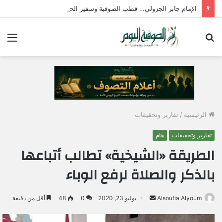
الإمام جابر الجزولي… قطب الصوفية وسفير الحب الإلهي في مصر
بحث
الق
عن
الرئيسية
/
تقارير وتحقيقات
تقارير وتحقيقات
هام
الطريقة «الشيخية» تطالب أتباعها
بالذكر والصلاة لرفع الوباء
Alsoufia Alyoum
أ
يوليو 23, 2020
0
48
أقل من دقيقة
ر
س