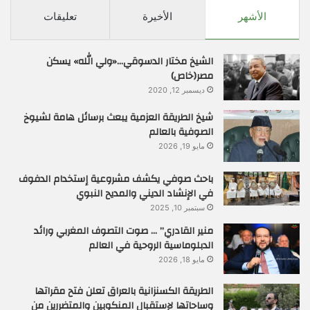
الأشهر
الأخيرة
تعليقات
الشيخ مختار الدسوقي…«ولي الله» يسكن
مصر(خاص)
ديسمبر 12, 2020
شيخ الطريقة العزمية يبعث برسائل هامة لشيوخ
الصوفية بالعالم
مايو 19, 2026
باحث صوفي يكشف مشروعية إستخدام الدفوف
في الإنشاد الديني والمديح النبوي
سبتمبر 10, 2025
منير القادري” … صوت التصوف المغربي ورائد
الدبلوماسية الروحية في العالم
مايو 18, 2026
الطريقة الكسنزانية بالعراق تعلن فتح مقراتها
وساحاتها لإستقبال المنكوبين والمتضررين من