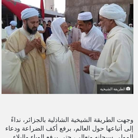
ل
ب
ر
ي
د
ا
إ
ل
ك
ت
ر
و
الطريقة الشيخية
ن
ي
ا
وجهت الطريقة الشيخية الشاذلية بالجزائر، نداءً
إلى أتباعها حول العالم، برفع أكف الضراعة ودعاء
المولى سبحانه وتعالى، حتى يرفع الوباء والبلاء