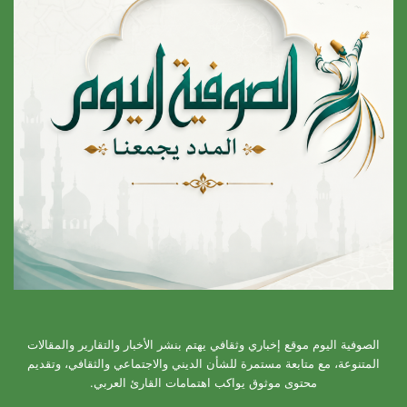
الصوفية اليوم موقع إخباري وثقافي يهتم بنشر الأخبار والتقارير والمقالات
المتنوعة، مع متابعة مستمرة للشأن الديني والاجتماعي والثقافي، وتقديم
محتوى موثوق يواكب اهتمامات القارئ العربي.