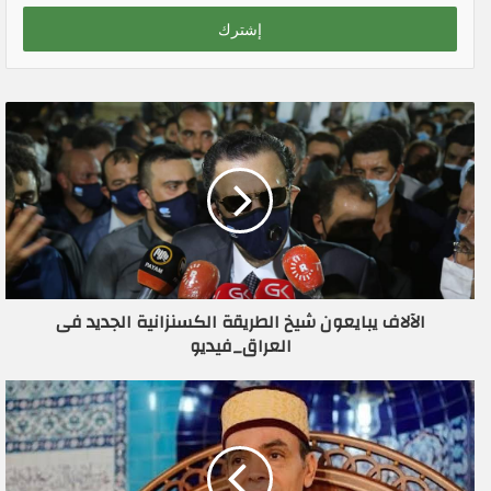
خ
ل
ب
ر
ي
د
ك
ا
ل
إ
ل
ك
ت
ر
الآلاف يبايعون شيخ الطريقة الكسنزانية الجديد فى
و
العراق_فيديو
ن
ي