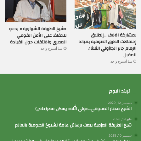
«شيخ الطريقة الشبراوية » يدعو
بمشاركة الآلاف …إنطلاق
للحفاظ على الأمن القومي
إحتفالات الطرق الصوفية بمولد
المصري والالتفات حول القيادة
الإمام جابر الجازولي الثلاثاء
منذ أسبوع واحد
المقبل
منذ أسبوع واحد
تريند اليوم
ديسمبر 12, 2020
الشيخ مختار الدسوقي…«ولي الله» يسكن مصر(خاص)
مايو 19, 2026
شيخ الطريقة العزمية يبعث برسائل هامة لشيوخ الصوفية بالعالم
سبتمبر 10, 2025