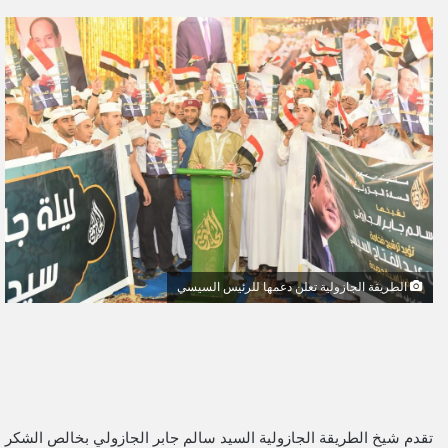
ر
س
ل
ب
ر
ي
د
ا
إ
ل
ك
ت
الطريقة الجازولية تعلن دعمها للرئيس السيسي
ر
و
ن
ي
ا
تقدم شيخ الطريقة الجازولية السيد سالم جابر الجازولي بخالص الشكر