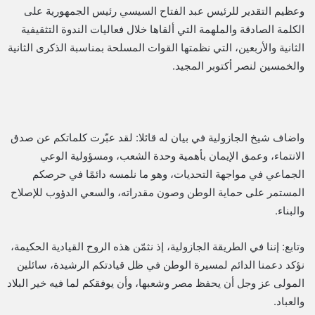
وعظيم التقدير للرئيس عبد الفتاح السيسي رئيس الجمهورية على
الكلمة الصادقة والملهمة التي ألقاها خلال فعاليات الندوة التثقيفية
الثانية والأربعين، التي نظمتها القوات المسلحة بمناسبة الذكرى الثانية
والخمسين لنصر أكتوبر المجيد.
واضاف شيخ الجازولية في بيان له قائلا: لقد عبّرت كلماتكم عن صدق
الانتماء، وعمق الإيمان بأهمية وحدة الشعب، ومسؤولية الوعي
الجماعي في مواجهة التحديات، وهو ما نلمسه دائمًا في حرصكم
المستمر على حماية الوطن وصون مقدراته، والسعي الدؤوب للإصلاح
والبناء.
وتابع: إننا في الطريقة الجازولية، إذ نثمّن هذه الروح القيادية الحكيمة،
نؤكد دعمنا الدائم لمسيرة الوطن في ظل قيادتكم الرشيدة، سائلين
المولى عز وجل أن يحفظ مصر وشعبها، وأن يوفقكم لما فيه خير البلاد
والعباد.