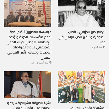
الإمام جابر الجزولي… قطب
مؤسسة المصريين تنظم ندوة
الصوفية وسفير الحب الإلهي في
لدعم مؤسسات الدولة وتؤكد :
مصر
الإصطفاف الوطني وبناء الوعي
المجتمعي ضرورة لمواجهة
منذ 4 أيام
التحديات وحماية الأمن القومي
المصري
منذ أسبوع واحد
«شيخ الطريقة الشبراوية » يدعو
بمشاركة الآلاف …إنطلاق
للحفاظ على الأمن القومي