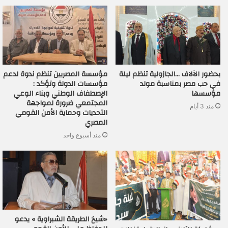
بحضور الآلاف …الجازولية تنظم ليلة
مؤسسة المصريين تنظم ندوة لدعم
في حب مصر بمناسبة مولد
مؤسسات الدولة وتؤكد :
مؤسسها
الإصطفاف الوطني وبناء الوعي
المجتمعي ضرورة لمواجهة
منذ 3 أيام
التحديات وحماية الأمن القومي
المصري
منذ أسبوع واحد
«شيخ الطريقة الشبراوية » يدعو