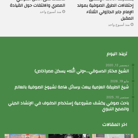
إحتفالات الطرق الصوفية بمولد
المصري والالتفات حول القيادة
الإمام جابر الجازولي الثلاثاء
منذ أسبوع واحد
المقبل
منذ أسبوع واحد
تريند اليوم
ديسمبر 12, 2020
الشيخ مختار الدسوقي…«ولي الله» يسكن مصر(خاص)
مايو 19, 2026
شيخ الطريقة العزمية يبعث برسائل هامة لشيوخ الصوفية بالعالم
سبتمبر 10, 2025
باحث صوفي يكشف مشروعية إستخدام الدفوف في الإنشاد الديني
والمديح النبوي
اخر المقالات