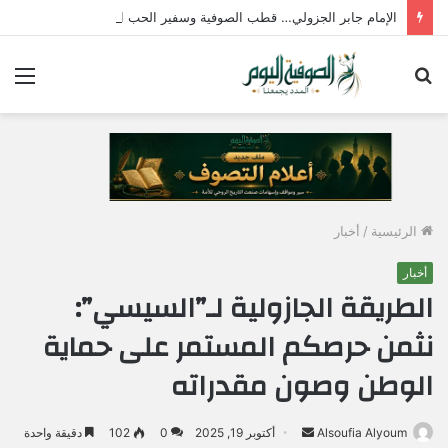
الإمام جابر الجزولي… قطب الصوفية وسفير الحب الإلهي في مصر
بحث
الق
عن
الرئيسية
/
أخبار
أخبار
الطريقة الجازولية لـ”السيسي”:
نثمن حرصكم المستمر على حماية
الوطن وصون مقدراته
Alsoufia Alyoum
أ
أكتوبر 19, 2025
0
102
دقيقة واحدة