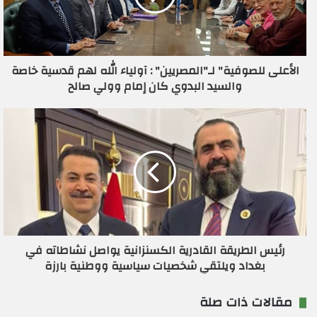
إ
ل
ك
ت
ر
الأعلى للصوفية" لـ"المصريين" : آولياء الله لهم قدسية خاصة
و
والسيد البدوي كان إمام وولي صالح
ن
ي
رئيس الطريقة القادرية الكسنزانية يواصل نشاطاته في
بغداد ويلتقي شخصيات سياسية ووطنية بارزة
مقالات ذات صلة