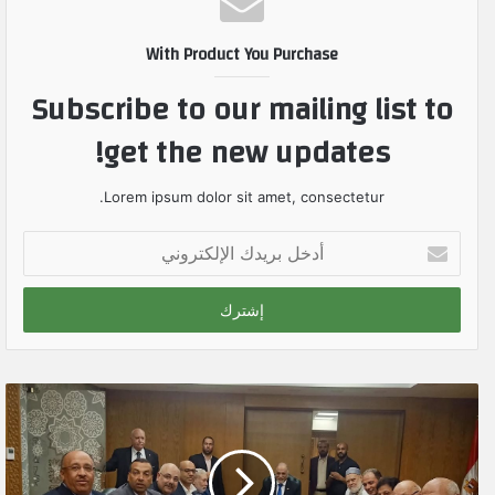
With Product You Purchase
Subscribe to our mailing list to
get the new updates!
Lorem ipsum dolor sit amet, consectetur.
أ
د
خ
ل
ب
ر
ي
د
ك
ا
ل