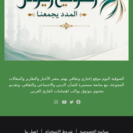
الصوفية اليوم موقع إخباري وثقافي يهتم بنشر الأخبار والتقارير والمقالات
المتنوعة، مع متابعة مستمرة للشأن الديني والاجتماعي والثقافي، وتقديم
محتوى موثوق يواكب اهتمامات القارئ العربي.
انستقرام
فيسبوك
تويتر
يوتيوب
سياسة الخصوصية
|
شروط الاستخدام
|
اتصل بنا