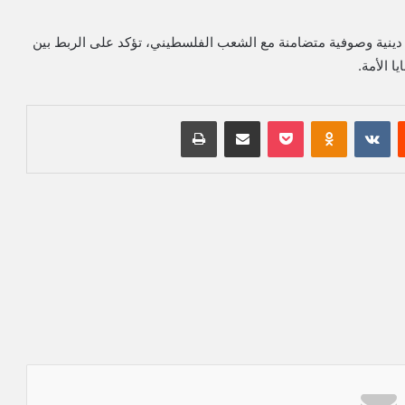
دينية وصوفية متضامنة مع الشعب الفلسطيني، تؤكد على الربط بين
ا الأمة.
‏Reddit
‏VKontakte
Odnoklassniki
بوكيت
مشاركة عبر البريد
طباعة