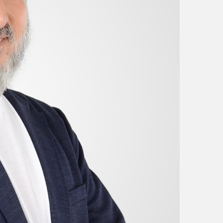
و
ن
ي
ا