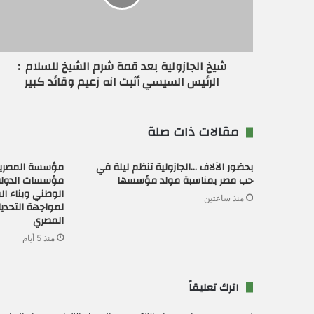
ك
ت
ر
و
ن
شيخ الجازولية بعد قمة شرم الشيخ للسلام :
ي
الرئيس السيسي أثبت انه زعيم وقائد كبير
مقالات ذات صلة
بحضور الآلاف …الجازولية تنظم ليلة في
مؤسسة المصريي
حب مصر بمناسبة مولد مؤسسها
مؤسسات الدولة
الوطني وبناء ا
منذ ساعتين
لمواجهة التحدي
المصري
منذ 5 أيام
اترك تعليقاً