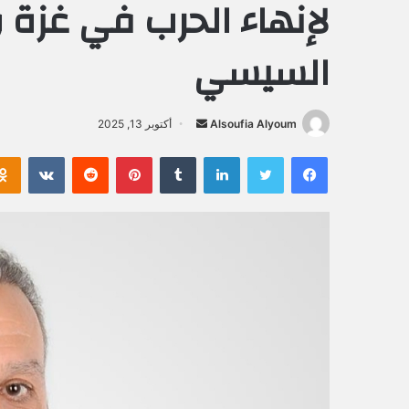
لإنهاء الحرب في غزة 
السيسي
Alsoufia Alyoum
أ
أكتوبر 13, 2025
ر
فيسبوك
تويتر
لينكدإن
‏Tumblr
بينتيريست
‏Reddit
‏VKontakte
س
ل
ب
ر
ي
د
ا
إ
ل
ك
ت
ر