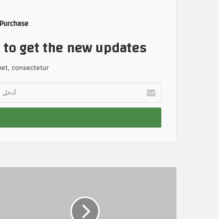
 Purchase
t to get the new updates!
et, consectetur.
أ
د
خ
ل
ب
ر
ي
د
ك
ا
ل
إ
ل