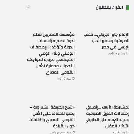
القراء يفضلون
الإمام جابر الجزولي… قطب
مؤسسة المصريين تنظم
الصوفية وسفير الحب
ندوة لدعم مؤسسات
الإلهي في مصر
الدولة وتؤكد : الإصطفاف
الوطني وبناء الوعي
منذ يوم واحد
المجتمعي ضرورة لمواجهة
التحديات وحماية الأمن
القومي المصري
منذ 5 أيام
بمشاركة الآلاف …إنطلاق
«شيخ الطريقة الشبراوية »
إحتفالات الطرق الصوفية
يدعو للحفاظ على الأمن
بمولد الإمام جابر الجازولي
القومي المصري والالتفات
الثلاثاء المقبل
حول القيادة
منذ 6 أيام
منذ أسبوع واحد