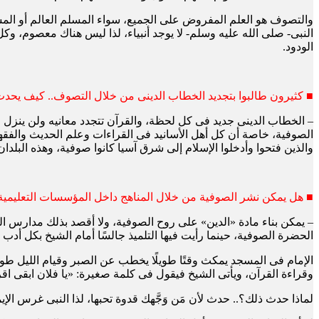
والتصوف هو العلم المفروض على الجميع، سواء المسلم العالم أو المسلم 
النبى- صلى الله عليه وسلم- لا يوجد أنبياء، لذا ليس هناك معصوم، وك
الودود.
■ كثيرون طالبوا بتجديد الخطاب الدينى من خلال التصوف.. كيف يحد
– الخطاب الدينى جديد فى كل لحظة، والقرآن تتجدد معانيه ولن ينزل 
الصوفية، خاصة أن كل أهل الأسانيد فى القراءات وعلم الحديث والفقها
والذين فتحوا وأدخلوا الإسلام إلى شرق آسيا كانوا صوفية، وهذه البلدا
■ هل يمكن نشر الصوفية من خلال المناهج داخل المؤسسات التعليمية 
– يمكن بناء مادة «الدين» على روح الصوفية، ولا أقصد بذلك مدارس الص
الحضرة الصوفية، حينما رأيت فيها التلميذ جالسًا أمام الشيخ بكل أدب
وقراءة القرآن، ويأتى الشيخ فيقول فى كلمة صغيرة: «يا فلان ابقى اقرأ 
لماذا حدث ذلك؟.. حدث لأن مَن وَجَّهك قدوة تحبها، لذا النبى غرس الإ