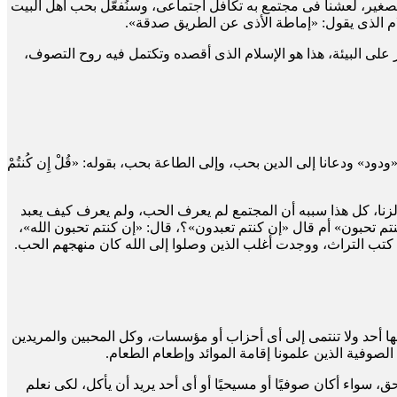
 الصغير، لعشنا فى مجتمع به تكافل اجتماعى، وسنُفعّل بحب أهل البيت
لام الذى يقول: «إماطة الأذى عن الطريق صدقة».
 على البيئة، هذا هو الإسلام الذى أقصده وتكتمل فيه روح التصوف،
 ودعانا إلى الدين بحب، وإلى الطاعة بحب، بقوله: «قُلْ إِن كُنتُمْ
لزنا، كل هذا سببه أن المجتمع لم يعرف الحب، ولم يعرف كيف يعبد
 قال «إن كنتم تحبون» أم قال «إن كنتم تعبدون»؟، قال: «إن كنتم تحبون الله»،
من كتب التراث، ووجدت أغلب الذين وصلوا إلى الله كان منهجهم الحب.
 أحد ولا تنتمى إلى أى أحزاب أو مؤسسات، وكل المحبين والمريدين
لصوفية الذين علمونا إقامة الموائد وإطعام الطعام.
 سواء أكان صوفيًا أو مسيحيًا أو أى أحد يريد أن يأكل، لكى نعلم