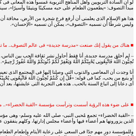
لو أن السادة التربويين وأهل المناهج التربوية غمسوا هذه المعانى فى
مبدأ التصوف: «يطعمون الطعام على حبه مسكينًا ويتيمًا وأسيرًا»، سي
هذا هو الإسلام الذى يعلمنى أن أرفع فرع شجرة من الأرض، مخافة أن يأ
وليس شرطًا أن نسميه «التصوف»، يمكن أن نسميه «الإحسان».
■ هناك من يقول إنك صنعت «مدرسة جديدة» فى عالم التصوف.. ما ت
– لم أخلق مدرسة جديدة، أنا فقط أحاول نشر ثقافة الحب بين الناس، فق
تُحِبُّونَ اللَّهَ فَاتَّبِعُونِى يُحْبِبْكُمُ اللَّهُ وَيَغْفِرْ لَكُمْ ذُنُوبَكُمْ وَاللَّهُ غَفُورٌ رَّحِيمٌ».
أنا وجدت أن المعاصى والذنوب التى وصلنا إليها فى المجتمع الذى نع
أو يتبع من يحب، كما فى قوله: «قُلْ إِن كُنتُمْ تُحِبُّونَ اللَّهَ فَاتَّبِعُ
أى دعانا إلى اتباع السنة بالحب.. هذه هى التجربة التى عايشتها، بعد
■ على ضوء هذه الرؤية أسست وترأست مؤسسة «القبة الخضراء».. ما 
– «القبة الخضراء» تجمع مُحبى النبى- صلى الله عليه وسلم- وهى مؤ
الذين يزورونها هم أعضاء فيها وأعضاء مجلس إدارتها، وكلهم ينفقون عل
وللمؤسسة دور مهم جدًا فى السعى على رعاية الأيتام وإطعام الطعام، و