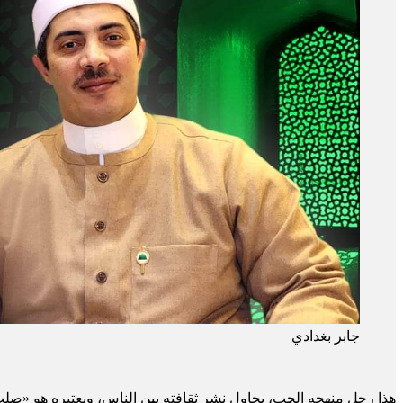
جابر بغدادي
هذا رجل منهجه الحب، يحاول نشر ثقافته بين الناس، ويعتبره هو «صلب الدين»