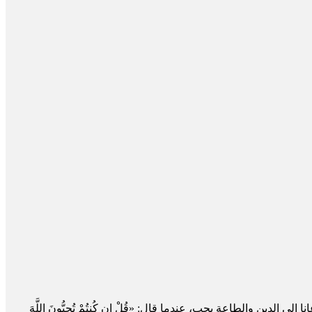
ين والطاعة بحب، عندما قال: «قُلْ إِن كُنتُمْ تُحِبُّونَ اللَّهَ