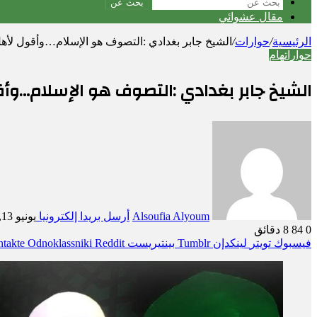
بحث عن
مقال عشوائي
الرئيسية
/
حوارات
/
الشيخ جابر بغدادي :التصوف هو الإسلام…وأقول لأه
حوارات
هام
الشيخ جابر بغدادي :التصوف هو الإسلام…وأ
Alsoufia Alyoum
أرسل بريدا إلكترونيا
يونيو 13, 2021
0
84
8 دقائق
فيسبوك
تويتر
لينكدإن
بينتيريست
Odnoklassniki