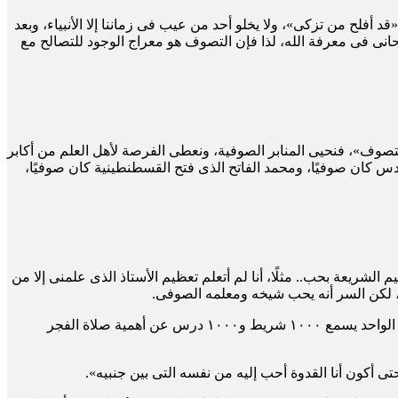
 أفلح من تزكى»، ولا يخلو أحد من عيب فى زماننا إلا الأنبياء، وبعد
وحانى فى معرفة الله، لذا فإن التصوف هو معراج الوجود للتصالح مع
تصوف»، فنحيى المنابر الصوفية، ونعطى الفرصة لأهل العلم من أكابر
قدس كان صوفيًا، ومحمد الفاتح الذى فتح القسطنطينية كان صوفيًا،
لشريعة بحب.. مثلًا، أنا لم أتعلم تعظيم الأستاذ الذى علمنى إلا من
بع، لكن السر أنه يحب شيخه ومعلمه الصوفى.
الإمام فى المسجد يمكث وقتًا طويلًا يخطب عن الصبر وقيام الليل طوال النهار، ويأتى الشيخ يقول لمريده: «يا ولد لا تنسى قيام الليل»، ويظل الواحد يسمع ١٠٠٠ شريط و١٠٠٠ درس عن أهمية صلاة الفجر
تى أكون أنا القدوة أحب إليه من نفسه التى بين جنبيه».