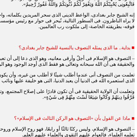
فَاتَّبِعُونِى يُحْبِبْكُمُ اللَّهُ وَيَغْفِرْ لَكُمْ ذُنُوبَكُمْ وَاللَّهُ غَفُورٌ رَّحِيمٌ».
إنه الشيخ جابر بغدادى، الواعظ الدينى الذى سحر المريدين بكلماته، وا
لا يراه الناظرون. فى السطور التالية، نُبحر فى حوار مع رئيس مؤسسة
فوقه- بطريقته الخاصة- إلى ملكوت رب العالمين.
■ بداية.. ما الذى يمثله التصوف بالنسبة للشيخ جابر بغدادى؟
– التصوف هو الإسلام فى أجلّ وأرقى معانيه، وهو الذى دعا إلى أن تعبد 
والحقيقة هى أن الله سبحانه وتعالى هو فقط الذى أوجد الوجود وهو الر
تعلمت من التصوف أنى عندما أطلب شيئًا لا أطلب من غيره، وأن يكون ظ
الذى استعمره الله فى الدنيا أن يعبد الدنيا، التى هو خليفة عليها ونا
وتعلمت أن الولاية الحقيقية فى أن تكون قادرًا على إصلاح المجتمع، وتسو
فَرَّقُوا دِينَهُمْ وَكَانُوا شِيَعًا لَسْتَ مِنْهُمْ فِى شَيْءٍ».
■ ماذا عن القول بأن «التصوف هو الركن الثالث فى الإسلام»؟
– التصوف هو الإسلام، وليس ركنًا ثالثًا أو رابعًا، فهو روح الإسلام 
تعلمه العلماء، فالعوام عليهم التقوى والعلماء عليهم العلم.