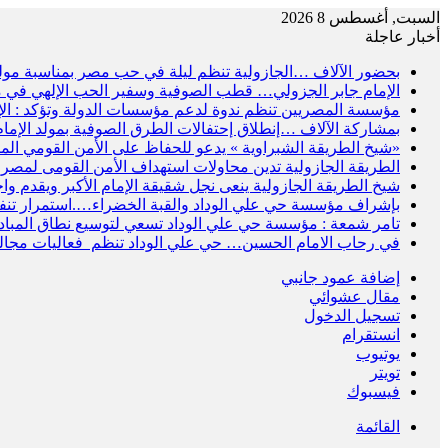
السبت, أغسطس 8 2026
أخبار عاجلة
بحضور الآلاف …الجازولية تنظم ليلة في حب مصر بمناسبة مو
الإمام جابر الجزولي… قطب الصوفية وسفير الحب الإلهي في 
مؤسسة المصريين تنظم ندوة لدعم مؤسسات الدولة وتؤكد : الإ
بمشاركة الآلاف …إنطلاق إحتفالات الطرق الصوفية بمولد الإمام ج
«شيخ الطريقة الشبراوية » يدعو للحفاظ على الأمن القومي الم
الطريقة الجازولية تدين محاولات استهداف الأمن القومى لمصر 
شيخ الطريقة الجازولية ينعى نجل شقيقة الإمام الأكبر ويقدم وا
بإشراف مؤسسة حي علي الوداد والقبة الخضراء….استمرار تنفيذ 
تامر شمعة : مؤسسة حي علي الوداد تسعي لتوسيع نطاق المباد
في رحاب الامام الحسين… حي علي الوداد تنظم فعاليات مجالس
إضافة عمود جانبي
مقال عشوائي
تسجيل الدخول
انستقرام
يوتيوب
تويتر
فيسبوك
القائمة