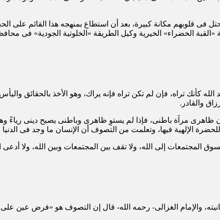
حتل فى قلوبهم مكانة كبيرة، بعد أن استطاع بمنهجه هذا القائم على الح
 «القبة الخضراء» الخيرية وكيل الطريقة «الخلوتية الجودية» فى محاف
الله كأنك تراه، فإن لم تكن تراه فإنه يراك، وهو الأخذ بالحقائق واليأس
زاق والقادر.
اهرى مرآة باطنى، فإذا لم يستوِ ظاهرى وباطنى يصبح دينى رياءً وهشً
ئب للحضرة الإلهية فيها، وتعلمت من التصوف أن الإنسان ما وجد فى الدنيا
ق المجتمعات إلى الله، ولا تقف بين المجتمعات وبين الله، ولا أدعى الول
وروحانيته، والإمام الغزالى- رحمه الله- قال إن التصوف هو «فرض عين ع