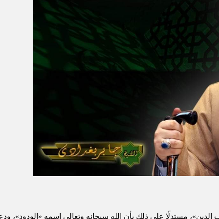
، مستدلًا على ذلك بأن الله سبحانه وتعالى اسمه «الودود»، ودعانا إلى الد