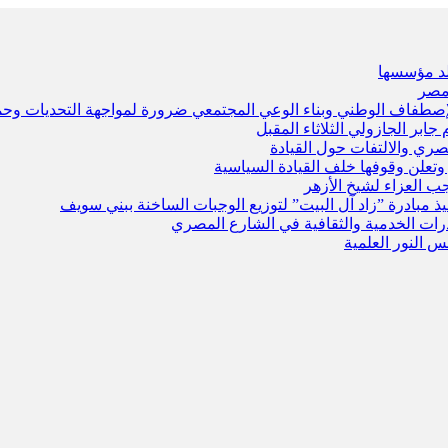
لد مؤسسها
مصر
صطفاف الوطني وبناء الوعي المجتمعي ضرورة لمواجهة التحديات وحم
ابر الجازولي الثلاثاء المقبل
صري والالتفات حول القيادة
وتعلن وقوفها خلف القيادة السياسية
جب العزاء لشيخ الأزهر
مبادرة ”زاد آل البيت” لتوزيع الوجبات الساخنة ببني سويف
رات الخدمية والثقافية في الشارع المصري
 النور العلمية