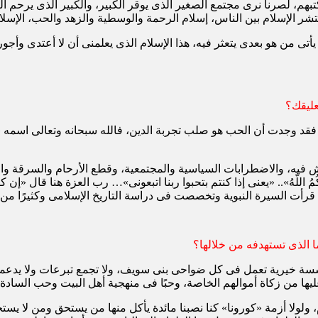
 كتبهم، لصرنا نرى مجتمع الصغير الذى يوقر الكبير، والكبير الذى يرحم
نتشر الإسلام بين الناس، إسلام الرحمة والوسطية والزهد والحب، الإس
تى من هو بعدى يتعثر فيه، هذا الإسلام الذى يعلمنى أن لا أعتدى وأجور
عليقك؟
د وجدت أن الحب هو صلب تجربة الدين، فالله سبحانه وتعالى اسمه «ودود»
يش فيه، والاضطرابات السياسية والمجتمعية، وقطع الأرحام والسرقة وا
ونِى يُحْبِبْكُمُ اللَّهُ».. «يعنى إذا كنتم بتحبوا ربنا اتبعونى»… رب العزة هنا
 أن قرأت السيرة النبوية وتخصصت فى دراسة التاريخ الإسلامى وكثيرًا 
الذى تستهدفه من خلالها؟
سسة خيرية تعمل فى كل ضواحى بنى سويف، ولا تجمع تبرعات ولا يدعمها
يها من زكاة أموالهم الخاصة، وحبًا فى منهجية أهل البيت وحب السادة ا
لولا أزمة «كورونا» كنا نصبنا مائدة يأكل منها من يستحق ومن لا يستحق،