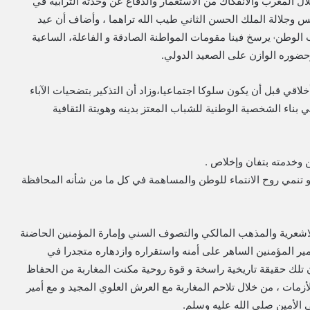
 المغرب والانفكاك من الاستعمار والدفاع عن وحدته الترابية في
س وجلالة الملك الحسن الثاني طيب الله تراهما ، وأضاف أن عيد
ب الوطن˓ يرسخ فينا مقومات المواطنة الصادقة و الفاعلة، الساعية
حضوره الوازن على الصعيد الدولي.
لاقي قبل أن يكون سلوكا اجتماعيا،وزاد أن التذكير بتضحيات الآباء
 بناء الشخصية الوطنية للشباب المعتز بدينه وهويتة الثقافية
ن وخدمته بتفان وإخلاص .
˓ و تنمي روح الانتماء للوطن والمساهمة في كل ما من شأنه المحافظة
ة الاشعرية والمذهب المالكي والتصوف السني وإمارة المؤمنين الحاضنة
 المؤمنين الساهر على أمنه واستقراره وازدهاره متجدرا في
 تلك حقيقة تاريخية راسخة و قوة روحية مكنت المغاربة من الحفاظ
مات ، من خلال تلاحم المغاربة مع العرش العلوي المجيد و مع أمير
 الأمين صلى الله عليه وسلم.