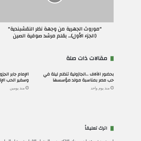
ك
ت
ر
و
ن
"موروث الجهرية من وجهة نظر النقشبندية"
ي
(الجزء الأول)... بقلم مرشد صوفية الصين
مقالات ذات صلة
بحضور الآلاف …الجازولية تنظم ليلة في
الإمام جابر الج
حب مصر بمناسبة مولد مؤسسها
وسفير الحب الإ
منذ يوم واحد
منذ يومين
اترك تعليقاً