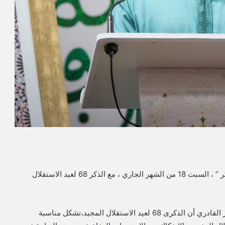
تزامن تنظيم الليلة الرقمية 180 من ليالي الوصال ” ذكر وفكر ” ، السبت 18 من الشهر الجاري ، مع الذكر 68 لعيد الاستقلال
وفي كلمته اعتبر رئيس مؤسسة الملتقى الدكتور مولاي منير القادري أن الذكرى 68 لعيد الاستقلال المجيد،تشكل مناسبة