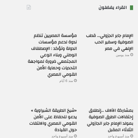
القراء يفضلون
الإمام جابر الجزولي… قطب
مؤسسة المصريين تنظم
الصوفية وسفير الحب
ندوة لدعم مؤسسات
الإلهي في مصر
الدولة وتؤكد : الإصطفاف
الوطني وبناء الوعي
منذ يومين
المجتمعي ضرورة لمواجهة
التحديات وحماية الأمن
القومي المصري
منذ 6 أيام
بمشاركة الآلاف …إنطلاق
«شيخ الطريقة الشبراوية »
إحتفالات الطرق الصوفية
يدعو للحفاظ على الأمن
بمولد الإمام جابر الجازولي
القومي المصري والالتفات
الثلاثاء المقبل
حول القيادة
منذ أسبوع واحد
منذ أسبوع واحد