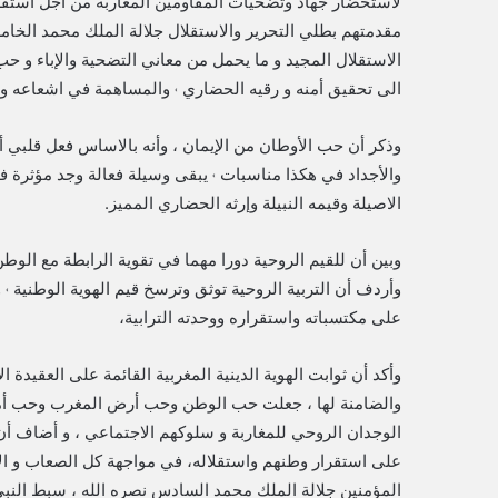
لاستحضار جهاد وتضحيات المقاومين المغاربة من أجل استقلال
مقدمتهم بطلي التحرير والاستقلال جلالة الملك محمد الخام
الاستقلال المجيد و ما يحمل من معاني التضحية والإباء و ح
الى تحقيق أمنه و رقيه الحضاري ˓ والمساهمة في اشعاعه و
وذكر أن حب الأوطان من الإيمان ، وأنه بالاساس فعل قلبي أخ
والأجداد في هكذا مناسبات ˓ يبقى وسيلة فعالة وجد مؤثرة في
الاصيلة وقيمه النبيلة وإرثه الحضاري المميز.
وبين أن للقيم الروحية دورا مهما في تقوية الرابطة مع الوط
وأردف أن التربية الروحية توثق وترسخ قيم الهوية الوطنية 
على مكتسباته واستقراره ووحدته الترابية،
وأكد أن ثوابت الهوية الدينية المغربية القائمة على العقيد
والضامنة لها ، جعلت حب الوطن وحب أرض المغرب وحب أمير
الوجدان الروحي للمغاربة و سلوكهم الاجتماعي ، و أضاف أن
على استقرار وطنهم واستقلاله، في مواجهة كل الصعاب و الأز
المؤمنين جلالة الملك محمد السادس نصره الله ، سبط النبي