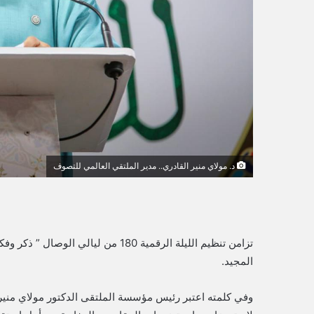
ي
ا
د. مولاي منير القادري.. مدير الملتقي العالمي للتصوف
المجيد.