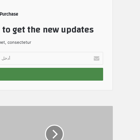
 Purchase
t to get the new updates!
et, consectetur.
أ
د
خ
ل
ب
ر
ي
د
ك
ا
ل
إ
ل