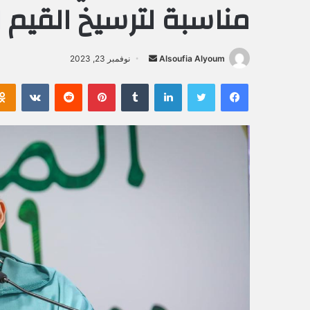
مناسبة لترسيخ القيم ا
Alsoufia Alyoum
أ
نوفمبر 23, 2023
ر
فيسبوك
تويتر
لينكدإن
‏Tumblr
بينتيريست
‏Reddit
‏VKontakte
س
ل
ب
ر
ي
د
ا
إ
ل
ك
ت
ر
و
ن