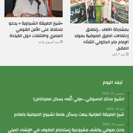
«شيخ الطريقة الشبراوية » يدعو
بمشاركة الآلاف …إنطلاق
للحفاظ على الأمن القومي
إحتفالات الطرق الصوفية بمولد
المصري والالتفات حول القيادة
الإمام جابر الجازولي الثلاثاء
منذ أسبوع واحد
المقبل
منذ 7 أيام
تريند اليوم
ديسمبر 12, 2020
الشيخ مختار الدسوقي…«ولي الله» يسكن مصر(خاص)
مايو 19, 2026
شيخ الطريقة العزمية يبعث برسائل هامة لشيوخ الصوفية بالعالم
سبتمبر 10, 2025
باحث صوفي يكشف مشروعية إستخدام الدفوف في الإنشاد الديني