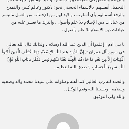
التجميل أنفسهم بالأسماء الحسني نحو : دكتور وعالم كبير، والتمدح
والرفع أسمائهم بأي أسلوب ، و لابد لهم من الإجتناب من العمل ماتيسر
من عبادات دين الإسلام بلا علم وأصول ، والترك ما تعسر عليه من
عبادات دين الإسلام بلا علم وأصول .
يا بني آدم ! إعلموا أن الدين عند الله الإسلام ، ولذالك قال الله تعالي
في سورة آل عمران :{ إِنَّ الدِّينَ عِندَ اللّهِ الإِسْلاَمُ وَمَا اخْتَلَفَ الَّذِينَ أُوْتُواْ
الْكِتَابَ إِلاَّ مِن بَعْدِ مَا جَاءهُمُ الْعِلْمُ بَغْيًا بَيْنَهُمْ وَمَن يَكْفُرْ بِآيَاتِ اللّهِ فَإِنَّ
اللّهِ سَرِيعُ الْحِسَابِ .} صدق الله العظيم .
‎والحمد لله رب العالين كما أهله وصلواته علي سيدنا محمد وآله وصحبه
وسلامه , وحسبنا الله ونعم الوكيل .