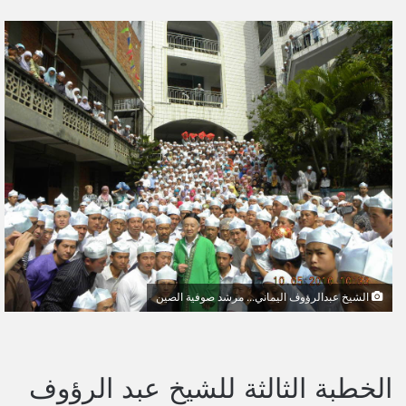
ر
س
ل
ب
ر
ي
د
ا
إ
ل
ك
ت
ر
و
الشيخ عبدالرؤوف اليماني... مرشد صوفية الصين
ن
ي
ا
الخطبة الثالثة للشيخ عبد الرؤوف