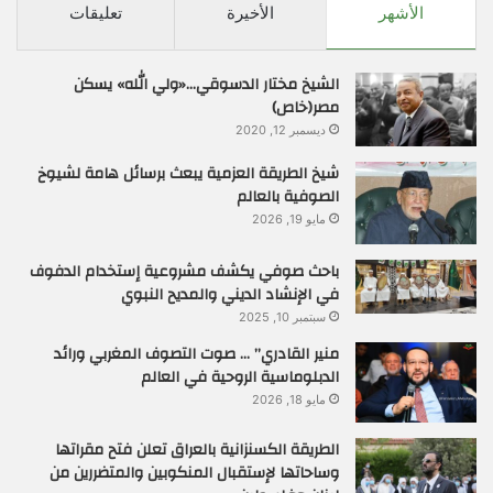
الأشهر
الأخيرة
تعليقات
الشيخ مختار الدسوقي…«ولي الله» يسكن
مصر(خاص)
ديسمبر 12, 2020
شيخ الطريقة العزمية يبعث برسائل هامة لشيوخ
الصوفية بالعالم
مايو 19, 2026
باحث صوفي يكشف مشروعية إستخدام الدفوف
في الإنشاد الديني والمديح النبوي
سبتمبر 10, 2025
منير القادري” … صوت التصوف المغربي ورائد
الدبلوماسية الروحية في العالم
مايو 18, 2026
الطريقة الكسنزانية بالعراق تعلن فتح مقراتها
وساحاتها لإستقبال المنكوبين والمتضررين من