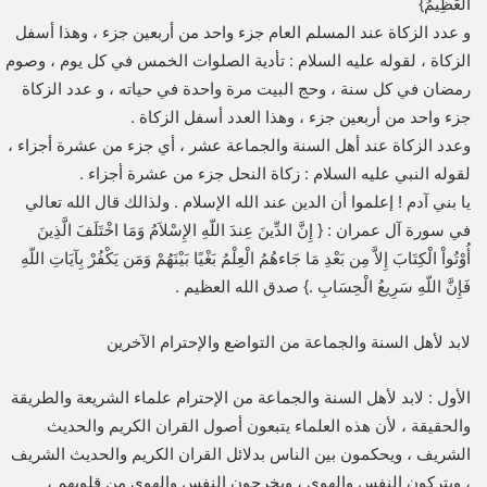
الْعَظِيمُ}
و عدد الزكاة عند المسلم العام جزء واحد من أربعين جزء ، وهذا أسفل
الزكاة ، لقوله عليه السلام : تأدية الصلوات الخمس في كل يوم ، وصوم
رمضان في كل سنة ، وحج البيت مرة واحدة في حياته ، و عدد الزكاة
جزء واحد من أربعين جزء ، وهذا العدد أسفل الزكاة .
وعدد الزكاة عند أهل السنة والجماعة عشر ، أي جزء من عشرة أجزاء ،
لقوله النبي عليه السلام : زكاة النحل جزء من عشرة أجزاء .
يا بني آدم ! إعلموا أن الدين عند الله الإسلام . ولذالك قال الله تعالي
في سورة آل عمران : { إِنَّ الدِّينَ عِندَ اللّهِ الإِسْلاَمُ وَمَا اخْتَلَفَ الَّذِينَ
أُوْتُواْ الْكِتَابَ إِلاَّ مِن بَعْدِ مَا جَاءهُمُ الْعِلْمُ بَغْيًا بَيْنَهُمْ وَمَن يَكْفُرْ بِآيَاتِ اللّهِ
فَإِنَّ اللّهِ سَرِيعُ الْحِسَابِ .} صدق الله العظيم .
لابد لأهل السنة والجماعة من التواضع والإحترام الآخرين
الأول : لابد لأهل السنة والجماعة من الإحترام علماء الشريعة والطريقة
والحقيقة ، لأن هذه العلماء يتبعون أصول القران الكريم والحديث
الشريف ، ويحكمون بين الناس بدلائل القران الكريم والحديث الشريف
، ويتركون النفس والهوي ، ويخرجون النفس والهوي من قلوبهم ،