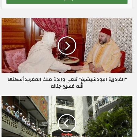
ب
ر
ي
د
ك
ا
ل
إ
ل
ك
ت
ر
"القادرية البودشيشية" تنعي والدة ملك المغرب: أسكنها
و
الله فسيح جناته
ن
ي