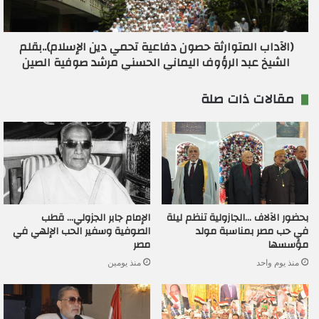
(الآداب المتوارثة حصون دفاعية تحمي دين الإسلام)..بقلم
الشيخ عبد الرؤوف اليماني الحسني مرشد صوفية الصين
مقالات ذات صلة
بحضور الآلاف …الجازولية تنظم ليلة
الإمام جابر الجزولي… قطب
في حب مصر بمناسبة مولد
الصوفية وسفير الحب الإلهي في
مؤسسها
مصر
منذ يوم واحد
منذ يومين