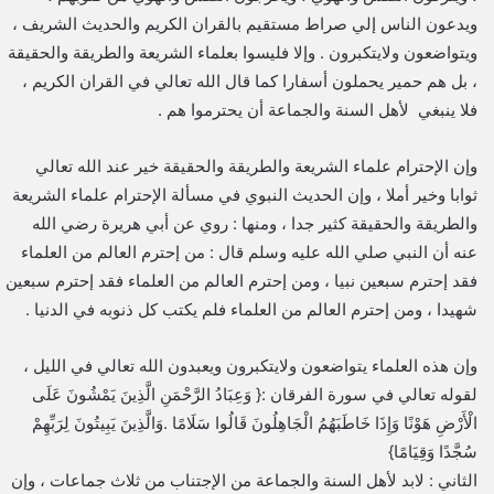
ويدعون الناس إلي صراط مستقيم بالقران الكريم والحديث الشريف ،
ويتواضعون ولايتكبرون . وإلا فليسوا بعلماء الشريعة والطريقة والحقيقة
، بل هم حمير يحملون أسفارا كما قال الله تعالي في القران الكريم ،
فلا ينبغي لأهل السنة والجماعة أن يحترموا هم .
وإن الإحترام علماء الشريعة والطريقة والحقيقة خير عند الله تعالي
ثوابا وخير أملا ، وإن الحديث النبوي في مسألة الإحترام علماء الشريعة
والطريقة والحقيقة كثير جدا ، ومنها : روي عن أبي هريرة رضي الله
عنه أن النبي صلي الله عليه وسلم قال : من إحترم العالم من العلماء
فقد إحترم سبعين نبيا ، ومن إحترم العالم من العلماء فقد إحترم سبعين
شهيدا ، ومن إحترم العالم من العلماء فلم يكتب كل ذنوبه في الدنيا .
وإن هذه العلماء يتواضعون ولايتكبرون ويعبدون الله تعالي في الليل ،
لقوله تعالي في سورة الفرقان :{ وَعِبَادُ الرَّحْمَنِ الَّذِينَ يَمْشُونَ عَلَى
الْأَرْضِ هَوْنًا وَإِذَا خَاطَبَهُمُ الْجَاهِلُونَ قَالُوا سَلَامًا .وَالَّذِينَ يَبِيتُونَ لِرَبِّهِمْ
سُجَّدًا وَقِيَامًا}
الثاني : لابد لأهل السنة والجماعة من الإجتناب من ثلاث جماعات ، وإن