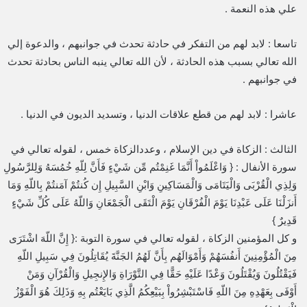
علي هذه النعمة .
تاسعا : لابد لهم من التفكر في حادثة تحدث في جوانبهم ، والدعوة إلي
الله تعالي بسبب هذه الحادثة ، لأن الله تعالي ينبه الناس بحادثة تحدث
في جوانبهم .
عاشرا : لابد لهم من قطع علاقات الدنيا ، وتسديد الديون في الدنيا .
الثالث : الزكاة في دين الإسلام ، وعددالزكاة خمس ، لقوله تعالي في
سورة الأنفال : { وَاعْلَمُواْ أَنَّمَا غَنِمْتُم مِّن شَيْءٍ فَأَنَّ لِلّهِ خُمُسَهُ وَلِلرَّسُولِ
وَلِذِي الْقُرْبَى وَالْيَتَامَى وَالْمَسَاكِينِ وَابْنِ السَّبِيلِ إِن كُنتُمْ آمَنتُمْ بِاللّهِ وَمَا
أَنزَلْنَا عَلَى عَبْدِنَا يَوْمَ الْفُرْقَانِ يَوْمَ الْتَقَى الْجَمْعَانِ وَاللّهُ عَلَى كُلِّ شَيْءٍ
قَدِيرٌ }
و كل المؤمنين الزكاة ، لقوله تعالي في سورة التوبة :{ إِنَّ اللّهَ اشْتَرَى
مِنَ الْمُؤْمِنِينَ أَنفُسَهُمْ وَأَمْوَالَهُم بِأَنَّ لَهُمُ الجَنَّةَ يُقَاتِلُونَ فِي سَبِيلِ اللّهِ
فَيَقْتُلُونَ وَيُقْتَلُونَ وَعْدًا عَلَيْهِ حَقًّا فِي التَّوْرَاةِ وَالإِنجِيلِ وَالْقُرْآنِ وَمَنْ
أَوْفَى بِعَهْدِهِ مِنَ اللّهِ فَاسْتَبْشِرُواْ بِبَيْعِكُمُ الَّذِي بَايَعْتُم بِهِ وَذَلِكَ هُوَ الْفَوْزُ