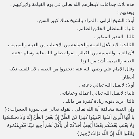
هذه ثلاث جماعات لاينظرهم الله تعالي في يوم القيامة ولايزكيهم ،
ويعذبهم :
أولا : الشيخ الزاني ، المراد بالشيخ هناك كبير السن .
ثانيا : السلطان الخائن الظالم .
ثالثا : الفقير المتكبر .
الثالث : لابد لأهل السنة والجماعة من الإجتناب من الغيبة والنميمة ،
لأن الغيبة والنميمة من الكبائر . لقوله صلي الله عليه وسلم : فتنة
الغيبة والنميمة أشد من الزنا.
وقال الإمام علي رضي الله عنه : تحذروا من الغيبة ، لأن للغيبة ثلاثة
أخطار :
أولا : لايقبل الله تعالي دعائه .
ثانيا : لايقبل الله تعالي أعماله وعباداته .
ثالثا : يزيد ذنوبه زيادة كثيرة من ذالك .
وإن الغيبة مخالفة آية الله تعالي ، لقوله تعالي في سورة الحجرات : {
يَا أَيُّهَا الَّذِينَ آمَنُوا اجْتَنِبُوا كَثِيرًا مِّنَ الظَّنِّ إِنَّ بَعْضَ الظَّنِّ إِثْمٌ وَلَا تَجَسَّسُوا
وَلَا يَغْتَب بَّعْضُكُم بَعْضًا أَيُحِبُّ أَحَدُكُمْ أَن يَأْكُلَ لَحْمَ أَخِيهِ مَيْتًا فَكَرِهْتُمُوهُ
وَاتَّقُوا اللَّهَ إِنَّ اللَّهَ تَوَّابٌ رَّحِيمٌ }