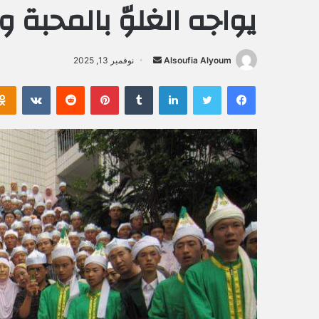
يواجه الغلوّ بالمحبة 
Alsoufia Alyoum
أ
نوفمبر 13, 2025
ر
فيسبوك
تويتر
لينكدإن
‏Tumblr
بينتيريست
‏Reddit
‏VKontakte
س
ل
ب
ر
ي
د
ا
إ
ل
ك
ت
ر
و
ن