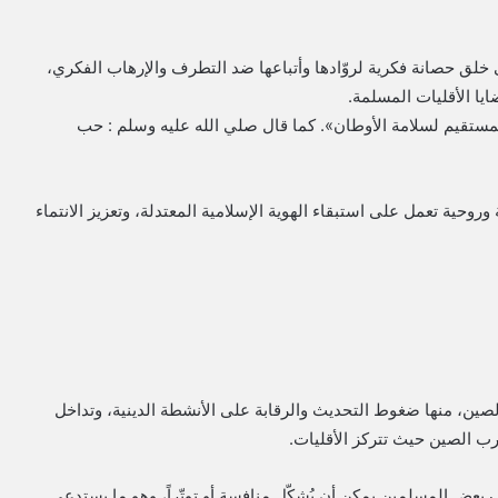
خلق حصانة فكرية لروّادها وأتباعها ضد التطرف والإرهاب الفكري،
ايا الأقليات المسلمة.
مستقيم لسلامة الأوطان». كما قال صلي الله عليه وسلم : حب
وروحية تعمل على استبقاء الهوية الإسلامية المعتدلة، وتعزيز الانتماء
لصين، منها ضغوط التحديث والرقابة على الأنشطة الدينية، وتداخل
ب الصين حيث تتركز الأقليات.
 بعض المسلمين يمكن أن يُشكّل منافسة أو توتّراً، وهو ما يستدعي