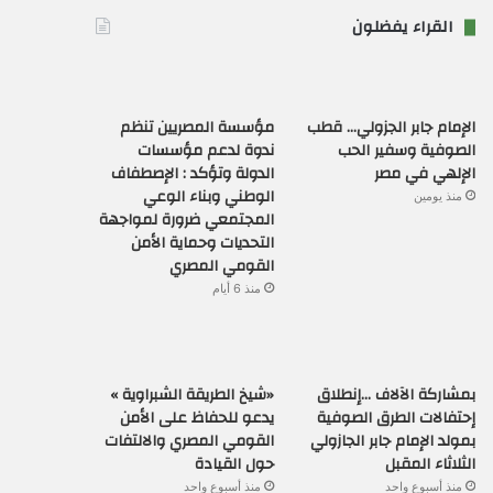
القراء يفضلون
الإمام جابر الجزولي… قطب
مؤسسة المصريين تنظم
الصوفية وسفير الحب
ندوة لدعم مؤسسات
الإلهي في مصر
الدولة وتؤكد : الإصطفاف
الوطني وبناء الوعي
منذ يومين
المجتمعي ضرورة لمواجهة
التحديات وحماية الأمن
القومي المصري
منذ 6 أيام
بمشاركة الآلاف …إنطلاق
«شيخ الطريقة الشبراوية »
إحتفالات الطرق الصوفية
يدعو للحفاظ على الأمن
بمولد الإمام جابر الجازولي
القومي المصري والالتفات
الثلاثاء المقبل
حول القيادة
منذ أسبوع واحد
منذ أسبوع واحد