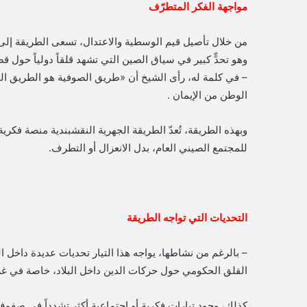
مواجهة الفكر المتطرّف
من خلال تأصيل قيم الوسطية والاعتدال، تسعى الطريقة إلى 
وهو تحدٍّ كبير في سياق الصين التي تشهد قلقاً دولياً حول قض
– في كلمة له، رأى الشيخ أن «طريق الصوفية هو الطريق ال
الوطن من الإيمان .
وبهذه الطريقة، تُعدّ الطريقة الجهرية النقشبندية منصة فكرية 
للمجتمع الصيني العام، بدل الانعزال أو التطرف.
التحديات التي تواجه الطريقة
– بالرغم من نشاطها، يواجه هذا التيار تحديات عديدة داخل ا
القلق الحكومي حول حركات الدين داخل البلاد، خاصة في غر
كذلك، وجود تيارات فكرية أو اجتماعية أكثر تشدداً في صفوف