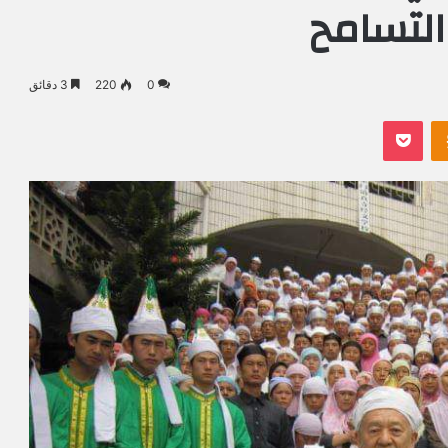
والتسامح
0
220
3 دقائق
Odnoklassniki
بوكيت