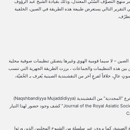
 منهج التصوّف السُنّي المعتدل، وذلك بقيادة الشيخ عبد الرؤوف
في التقرير التالي يستعرض طبيعة هذه الطريقة في الصين، الخلفية
تطرّف.
لصين – لا سيما قومية الهوي وغيرها يتضمّن تنظيمات صوفية محلية
 و من بين هذه التنظيمات والجماعات ، برزت الطريقة الجهرية التي تنسب
 عالٍ، خلافاً لفرعٍ آخر من النقشبندية الصينية يُعرف بـ الخُفيّة،
وبالرغم من أن معظم الدراسات الغربية كانت تشير إلى أن فرع “المجددية” من النقشبندية (Naqshbandiyya Mujaddidiyya)
غائب أو نادر في الصين، إلا أن بحثاً حديثاً نُشر في مجلة “Journal of the Royal Asiatic Society” كشف وجود حضور لهذا التيار
الصينية، كما يروى، عبر سلسلة من الشيوخ المحليين الذين ورثوا