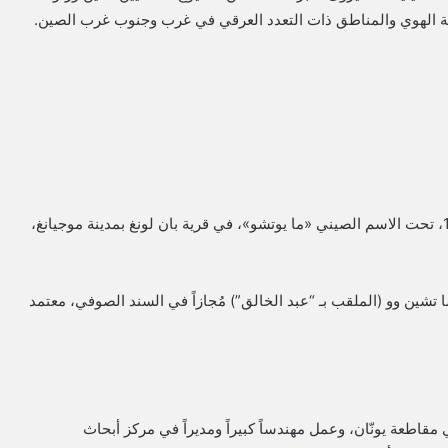
لمة الهوي والمناطق ذات التعدد العرقي في غرب وجنوب غرب الصين.
وُلد الشيخ عبد الرؤوف اليماني الحسني الحسيني عام 1939، تحت الاسم الصيني «ما يوتشو»، في قرية بان لونغ بمدينة موجيانغ،
تشين وو (الملقب بـ “عبد الخالق”) مُجازاً في السند الصوفي، معتمد
ي مقاطعة يونّان، وعمل مهندساً كبيراً ومديراً في مركز أبحاث