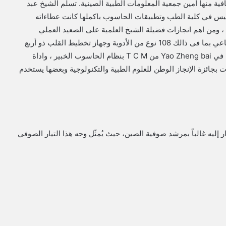
ة منها أمين جمعية المعلومات الطبية الصينية. تسلم الشيخ عبد
يس في كلية الطب وتطبيقات الحاسوب باكملها كانت عطاءاته
ن ، ومن اهم انجازات فضيلة الشيخ العلمية على الصعيد العملي
والنظري كان : ابتكاره ل 16 جهاز طبي بتقنية الذكاء الاصطناعي بما فى ذالك 108 نوع من الأدوية وجهاز تخطيط القلب ذو أربع
قنوات بتقنية الحاسوب المجهري والمحلل الشهير المخضرم في Yao Zheng bai من T C M بنظام الحاسوب الخبير ، واداة
 والعلاج لأمراض القلب التاجية ، و من بينها 13 فازت بجائزة الإنجاز الوطن للعلوم الطبية والتكنولوجية وبعضها يستخدم
ر إليه غالباً بمرشد صوفية الصين، حيث يُمثّل وجه هذا التيار الصوفي