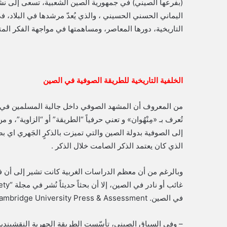
(بفرعها الصيني) في جمهورية الصين الشعبية، تسعى إلى نشر
اليماني الحسني الحسيني ، والذي يُعدّ مرشدها في البلاد، 
التاريخية، دورها المعاصر، ومساهمتها في مواجهة الفكر الم
الخلفية التاريخية للطريقة الصوفية في الصين
من المعروف أن المشهد الصوفي داخل جالية المسلمين في ا
تُعرف بـ «مِنْهُوان» و تعني حرفياً “الطريقة” أو “الزاوية”،
إلى الصوفية بدولة الصين والتي تميزت بالذكرٍ الجَهري اي بصوتٍ
الذي كان يعتمد الذكر الصامت خلال الذكر .
في الصين. Cambridge University Press & Assessment
– وفي السياق الصيني، تأسّست الطريقة الجهرية النقشبندية 