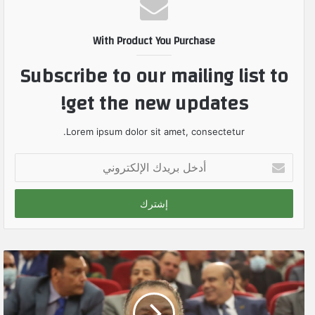
With Product You Purchase
Subscribe to our mailing list to
get the new updates!
Lorem ipsum dolor sit amet, consectetur.
أ
د
خ
ل
ب
ر
ي
د
ك
ا
ل