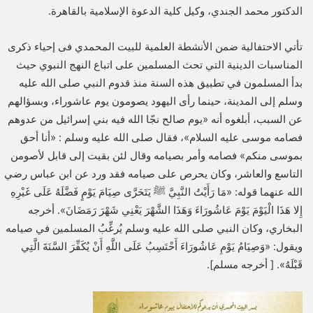
الدكتور محمد الجندي، وكيل كلية الدعوة الإسلامية بالقاهرة.
تأتي الاحتفالية ضمن الأنشطة العلمية للبيت المحمدي فى إحياء ذكرى
المناسبات الدينية التي تحث المسلمين على اتباع النهج النبوي حيث
بدأ المسلمون في تطبيق هذه السنة منذ قدوم النبي صلى الله عليه
وسلم إلى المدينة، حينما رأى اليهود يصومون يوم عاشوراء، وبسؤالهم
عن السبب، أبلغوه أنه «يوم صالح نجّا الله فيه بني إسرائيل من عدوهم
فصامه موسى عليه السلام»، فقال صلى الله عليه وسلم : «أنا أحق
بموسى منكم» فصامه وأمر بصيامه وقال لئن بقيت إلى قابل لأصومن
التاسع والعاشر، وكان يحرص على صيامه فقد ورد عن ابن عباس رضي
الله عنهما قوله: «مَا رَأَيْتُ النَّبِيَّ ﷺ يَتَحَرَّى صِيَامَ يَوْمٍ فَضَّلَهُ عَلَى غَيْرِهِ
إِلا هَذَا الْيَوْمَ يَوْمَ عَاشُورَاءَ وَهَذَا الشَّهْرَ يَعْنِي شَهْرَ رَمَضَانَ». أخرجه
البخاري، وكان النبي صلى الله عليه وسلم يُرغِّبُ المسلمين في صيامه
ويقول: «وَصِيَامُ يَوْمِ عَاشُورَاءَ أَحْتَسِبُ عَلَى اللَّهِ أَنْ يُكَفِّرَ السَّنَةَ الَّتِي
قَبْلَهُ». [ أخرجه مسلم].