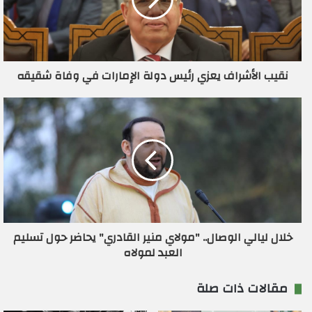
إ
ل
ك
ت
ر
نقيب الأشراف يعزي رئيس دولة الإمارات في وفاة شقيقه
و
ن
ي
خلال ليالي الوصال.. "مولاي منير القادري" يحاضر حول تسليم
العبد لمولاه
مقالات ذات صلة