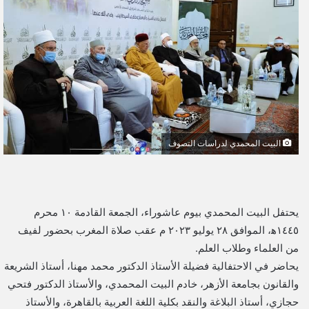
ل
ب
ر
ي
د
ا
إ
ل
البيت المحمدي لدراسات التصوف
ك
ت
ر
و
يحتفل البيت المحمدي بيوم عاشوراء، الجمعة القادمة ١٠ محرم
ن
١٤٤٥ه‍، الموافق ٢٨ يوليو ٢٠٢٣ م عقب صلاة المغرب بحضور لفيف
ي
من العلماء وطلاب العلم.
ا
يحاضر في الاحتفالية فضيلة الأستاذ الدكتور محمد مهنا، أستاذ الشريعة
والقانون بجامعة الأزهر، خادم البيت المحمدي، والأستاذ الدكتور فتحي
حجازي، أستاذ البلاغة والنقد بكلية اللغة العربية بالقاهرة، والأستاذ