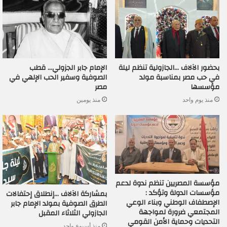
بحضور الآلاف …الجازولية تنظم ليلة
الإمام جابر الجزولي… قطب
في حب مصر بمناسبة مولد
الصوفية وسفير الحب الإلهي في
مؤسسها
مصر
منذ يوم واحد
منذ يومين
مؤسسة المصريين تنظم ندوة لدعم
مؤسسات الدولة وتؤكد :
بمشاركة الآلاف …إنطلاق إحتفالات
الإصطفاف الوطني وبناء الوعي
الطرق الصوفية بمولد الإمام جابر
المجتمعي ضرورة لمواجهة
الجازولي الثلاثاء المقبل
التحديات وحماية الأمن القومي
منذ أسبوع واحد