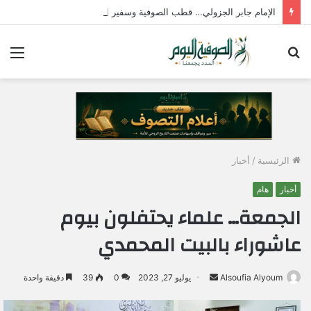
الإمام جابر الجزولي… قطب الصوفية وسفير الحب الإلهي في مصر
بحث
الق
عن
الرئيسية
/
أخبار
أخبار
هام
الجمعة… علماء يحتفلون بيوم
عاشوراء بالبيت المحمدي
Alsoufia Alyoum
أ
يوليو 27, 2023
0
39
دقيقة واحدة
ر
س