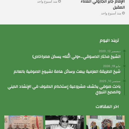
الإمام جابر الجازولي الثلاثاء
منذ أسبوع واحد
المقبل
منذ أسبوع واحد
تريند اليوم
ديسمبر 12, 2020
الشيخ مختار الدسوقي…«ولي الله» يسكن مصر(خاص)
مايو 19, 2026
شيخ الطريقة العزمية يبعث برسائل هامة لشيوخ الصوفية بالعالم
سبتمبر 10, 2025
باحث صوفي يكشف مشروعية إستخدام الدفوف في الإنشاد الديني
والمديح النبوي
اخر المقالات