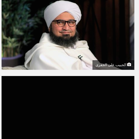
ل
ب
ر
ي
د
ا
إ
ل
الحبيب على الجفرى
ك
ت
ر
و
ن
ي
ا