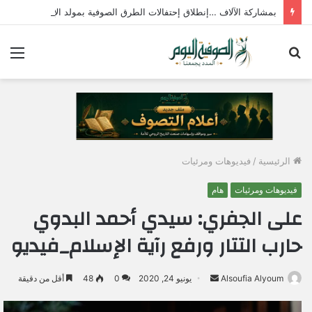
بمشاركة الآلاف …إنطلاق إحتفالات الطرق الصوفية بمولد الإمام جابر الجازولي الثلاثاء المقبل
بحث
الق
عن
الرئيسية
/
فيديوهات ومرئيات
فيديوهات ومرئيات
هام
على الجفري: سيدي أحمد البدوي
حارب التتار ورفع رآية الإسلام_فيديو
Alsoufia Alyoum
أ
يونيو 24, 2020
0
48
أقل من دقيقة
ر
س