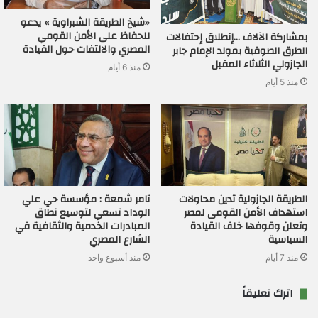
«شيخ الطريقة الشبراوية » يدعو
للحفاظ على الأمن القومي
بمشاركة الآلاف …إنطلاق إحتفالات
المصري والالتفات حول القيادة
الطرق الصوفية بمولد الإمام جابر
الجازولي الثلاثاء المقبل
منذ 6 أيام
منذ 5 أيام
الطريقة الجازولية تدين محاولات
تامر شمعة : مؤسسة حي علي
استهداف الأمن القومى لمصر
الوداد تسعي لتوسيع نطاق
وتعلن وقوفها خلف القيادة
المبادرات الخدمية والثقافية في
السياسية
الشارع المصري
منذ 7 أيام
منذ أسبوع واحد
اترك تعليقاً