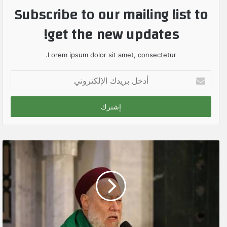
Subscribe to our mailing list to
get the new updates!
Lorem ipsum dolor sit amet, consectetur.
أ
د
خ
ل
ب
ر
ي
د
ك
ا
ل
إ
ل
ك
ت