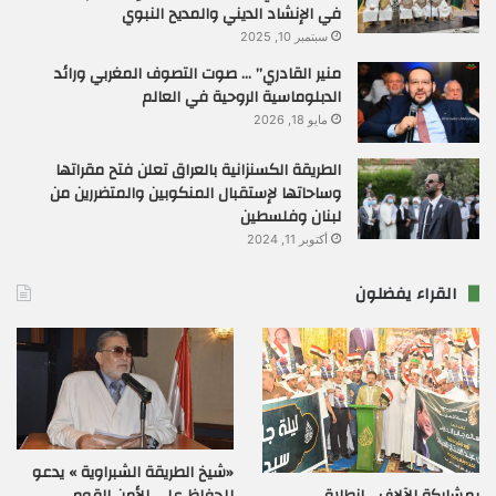
في الإنشاد الديني والمديح النبوي
سبتمبر 10, 2025
منير القادري” … صوت التصوف المغربي ورائد
الدبلوماسية الروحية في العالم
مايو 18, 2026
الطريقة الكسنزانية بالعراق تعلن فتح مقراتها
وساحاتها لإستقبال المنكوبين والمتضررين من
لبنان وفلسطين
أكتوبر 11, 2024
القراء يفضلون
«شيخ الطريقة الشبراوية » يدعو
بمشاركة الآلاف …إنطلاق