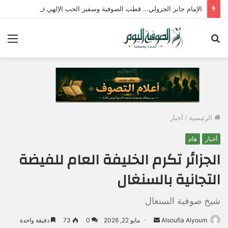
الإمام جابر الجزولي… قطب الصوفية وسفير الحب الإلهي في مصر
بحث
الق
عن
الرئيسية
/
أخبار
أخبار
هام
الجزائر تكرم الخليفة العام للفيضة
التجانية بالسنغال
شيخ صوفية السنغال
Alsoufia Alyoum
أ
مايو 22, 2026
0
73
دقيقة واحدة