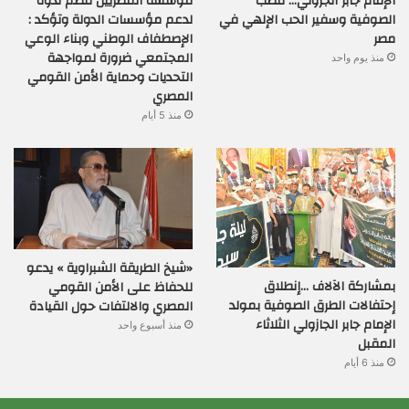
الإمام جابر الجزولي… قطب
مؤسسة المصريين تنظم ندوة
الصوفية وسفير الحب الإلهي في
لدعم مؤسسات الدولة وتؤكد :
مصر
الإصطفاف الوطني وبناء الوعي
المجتمعي ضرورة لمواجهة
منذ يوم واحد
التحديات وحماية الأمن القومي
المصري
منذ 5 أيام
«شيخ الطريقة الشبراوية » يدعو
بمشاركة الآلاف …إنطلاق
للحفاظ على الأمن القومي
إحتفالات الطرق الصوفية بمولد
المصري والالتفات حول القيادة
الإمام جابر الجازولي الثلاثاء
منذ أسبوع واحد
المقبل
منذ 6 أيام