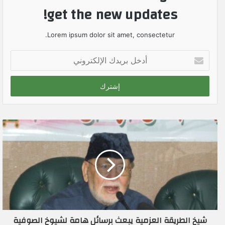
get the new updates!
Lorem ipsum dolor sit amet, consectetur.
أ
د
خ
ل
ب
ر
ي
د
ك
ا
ل
إ
ل
ك
ت
ر
شيخ الطريقة العزمية يبعث برسائل هامة لشيوخ الصوفية
و