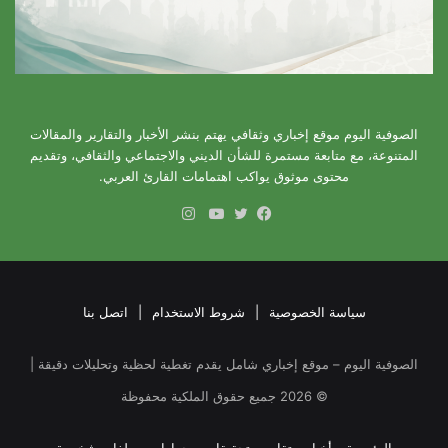
الصوفية اليوم موقع إخباري وثقافي يهتم بنشر الأخبار والتقارير والمقالات
المتنوعة، مع متابعة مستمرة للشأن الديني والاجتماعي والثقافي، وتقديم
محتوى موثوق يواكب اهتمامات القارئ العربي.
انستقرام
فيسبوك
تويتر
يوتيوب
سياسة الخصوصية
|
شروط الاستخدام
|
اتصل بنا
الصوفية اليوم – موقع إخباري شامل يقدم تغطية لحظية وتحليلات دقيقة |
©
2026
جميع حقوق الملكية محفوظة
الرئيسية
أخبار
تقارير وتحقيقات
حوارات
ملفات شخصية