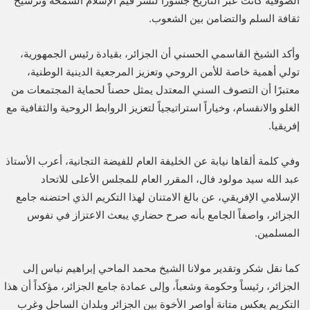
الصوفية كانت عبر التاريخ جسوراً لنشر قيم الإسلام السمحة وترسيخ
ثقافة السلم والتضامن بين الشعوب.
وأكد الشيخ القاسمي الحسني أن الجزائر، بقيادة رئيس الجمهورية،
تولي أهمية خاصة للأمن الروحي وتعزيز المرجعية الدينية الوطنية،
معتبرًا أن التصوف السني المعتدل يمثل حصناً لحماية المجتمعات من
الغلو والانقسام، وخياراً استراتيجياً لتعزيز الروابط الروحية والثقافية مع
إفريقيا.
وفي كلمة ألقاها نيابة عن الخليفة العام للفيضة التجانية، أعرب الأستاذ
عبد الله سيد مولود فال، المقرر العام للمجلس الأعلى للاتحاد
الإسلامي الإفريقي، عن بالغ الامتنان لهذا التكريم الذي احتضنه جامع
الجزائر، واصفاً الجامع بأنه صرح حضاري يبعث الاعتزاز في نفوس
المسلمين.
كما نقل شكر وتقدير مولانا الشيخ محمد الماحي إبراهيم نياس إلى
الجزائر، رئيساً وحكومة وشعباً، وإلى عمادة جامع الجزائر، مؤكداً أن هذا
التكريم يعكس متانة أواصر الأخوة بين الجزائر وبلدان الساحل وغرب