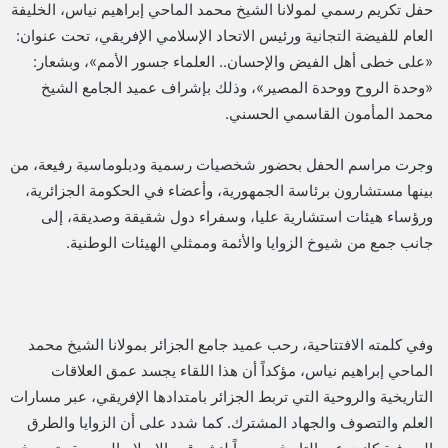
حفل تكريم رسمي لمولانا الشيخ محمد الماحي إبراهيم نياس، الخليفة
العام للفيضة التجانية ورئيس الاتحاد الإسلامي الإفريقي، تحت عنوان:
«على خطى أهل الفيض والإحسان.. العلماء جسور الأمم»، وبشعار:
«وحدة الروح ووحدة المصير»، وذلك بإشراف عميد الجامع الشيخ
محمد المأمون القاسمي الحسني.
وجرت مراسم الحفل بحضور شخصيات رسمية ودبلوماسية رفيعة، من
بينها مستشارون برئاسة الجمهورية، وأعضاء في الحكومة الجزائرية،
ورؤساء هيئات استشارية عليا، وسفراء دول شقيقة وصديقة، إلى
جانب جمع من شيوخ الزوايا والأئمة وممثلي الهيئات الوطنية.
وفي كلمته الافتتاحية، رحب عميد جامع الجزائر بمولانا الشيخ محمد
الماحي إبراهيم نياس، مؤكداً أن هذا اللقاء يجسد عمق العلاقات
التاريخية والروحية التي تربط الجزائر بامتدادها الإفريقي، عبر مسارات
العلم والتصوف والجهاد المشترك. كما شدد على أن الزوايا والطرق