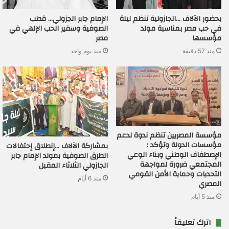
بحضور الآلاف …الجازولية تنظم ليلة
الإمام جابر الجزولي… قطب
في حب مصر بمناسبة مولد
الصوفية وسفير الحب الإلهي في
مؤسسها
مصر
منذ 57 دقيقة
منذ يوم واحد
مؤسسة المصريين تنظم ندوة لدعم
مؤسسات الدولة وتؤكد :
بمشاركة الآلاف …إنطلاق إحتفالات
الإصطفاف الوطني وبناء الوعي
الطرق الصوفية بمولد الإمام جابر
المجتمعي ضرورة لمواجهة
الجازولي الثلاثاء المقبل
التحديات وحماية الأمن القومي
منذ 6 أيام
المصري
منذ 5 أيام
اترك تعليقاً