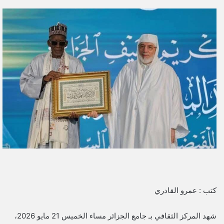
ر
س
ل
ب
ر
ي
د
ا
إ
ل
ك
ت
ر
و
ن
ي
كتب : عمرو القادري
ا
شهد المركز الثقافي بـ جامع الجزائر مساء الخميس 21 مايو 2026،