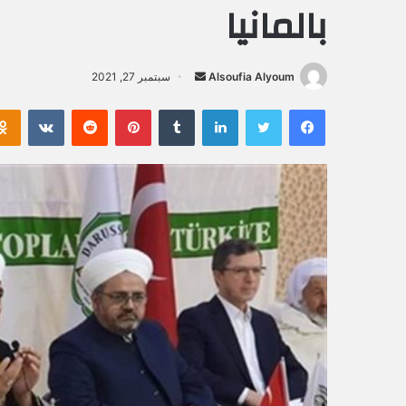
بالمانيا
Alsoufia Alyoum
أ
سبتمبر 27, 2021
ر
فيسبوك
تويتر
لينكدإن
‏Tumblr
بينتيريست
‏Reddit
‏VKontakte
س
ل
ب
ر
ي
د
ا
إ
ل
ك
ت
ر
و
ن