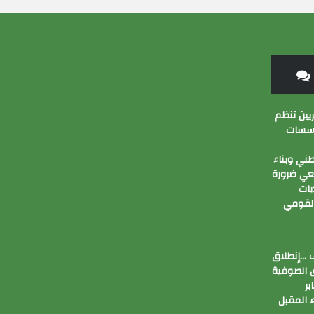
ين تنظم
ؤسسات
ني وبناء
عي ضرورة
يات
القومي
ف …إنطلاق
ق الصوفية
بر
اء المقبل