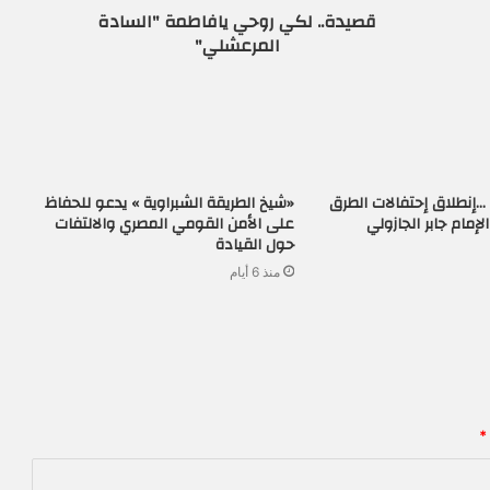
قصيدة.. لكي روحي يافاطمة "السادة
المرعشلي"
…إنطلاق إحتفالات الطرق
«شيخ الطريقة الشبراوية » يدعو للحفاظ
إمام جابر الجازولي
على الأمن القومي المصري والالتفات
حول القيادة
منذ 6 أيام
*