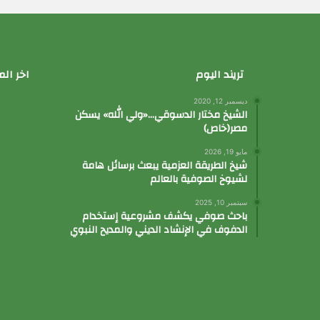
تريند اليوم
اخر الم
ديسمبر 12, 2020
الشيخ مختار الدسوقي…«ولي الله» يسكن
مصر(خاص)
مايو 19, 2026
شيخ الطريقة العزمية يبعث برسائل هامة
لشيوخ الصوفية بالعالم
سبتمبر 10, 2025
باحث صوفي يكشف مشروعية إستخدام
الدفوف في الإنشاد الديني والمديح النبوي