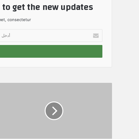
t to get the new updates!
et, consectetur.
أ
د
خ
ل
ب
ر
ي
د
ك
ا
ل
إ
ل
ك
ت
ر
و