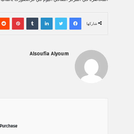
فيسبوك
تويتر
لينكدإن
‏Tumblr
بينتيريست
شاركها
Alsoufia Alyoum
 Purchase