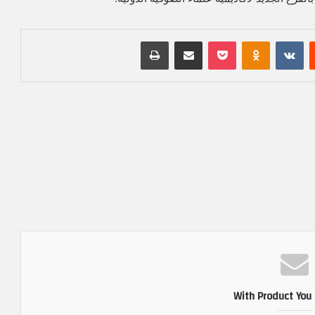
‏Reddit
‏VKontakte
Odnoklassniki
بوكيت
مشاركة عبر البريد
طباعة
With Product You