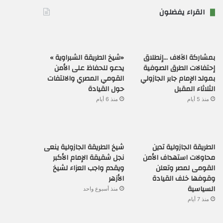
القراء يفضلون
بمشاركة الآلاف …إنطلاق
«شيخ الطريقة الشبراوية »
إحتفالات الطرق الصوفية
يدعو للحفاظ على الأمن
بمولد الإمام جابر الجازولي
القومي المصري والالتفات
الثلاثاء المقبل
حول القيادة
منذ 5 أيام
منذ 6 أيام
الطريقة الجازولية تدين
شيخ الطريقة الجازولية ينعى
محاولات استهداف الأمن
نجل شقيقة الإمام الأكبر
القومى لمصر وتعلن
ويقدم واجب العزاء لشيخ
وقوفها خلف القيادة
الأزهر
السياسية
منذ أسبوع واحد
منذ 7 أيام