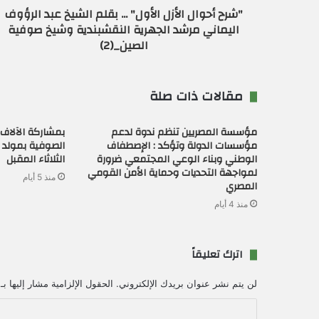
ن
"شرح أحوال الأزل الأول" ... بقلم الشيخ عبد الرؤوف
ي
اليماني مرشد الجهرية النقشبندية وشيخ صوفية
الصين_(2)
مقالات ذات صلة
مؤسسة المصريين تنظم ندوة لدعم
بمشاركة الآلاف 
مؤسسات الدولة وتؤكد : الإصطفاف
الصوفية بمولد ال
الوطني وبناء الوعي المجتمعي ضرورة
الثلاثاء المقبل
لمواجهة التحديات وحماية الأمن القومي
منذ 5 أيام
المصري
منذ 4 أيام
اترك تعليقاً
لن يتم نشر عنوان بريدك الإلكتروني.
الحقول الإلزامية مشار إليها بـ
ا